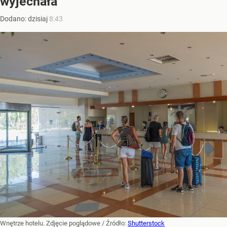
wyjechała
Dodano:
dzisiaj
8:43
Wnętrze hotelu. Zdjęcie poglądowe
/ Źródło:
Shutterstock