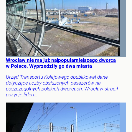
Wrocław nie ma już najpopularniejszego dworca
w Polsce. Wyprzedziły go dwa miasta
Urząd Transportu Kolejowego opublikował dane
dotyczące liczby obsłużonych pasażerów na
poszczególnych polskich dworcach. Wrocław stracił
pozycję lidera.