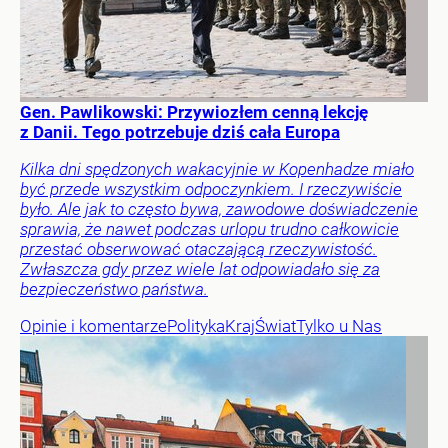
Gen. Pawlikowski: Przywiozłem cenną lekcję
z Danii. Tego potrzebuje dziś cała Europa
Kilka dni spędzonych wakacyjnie w Kopenhadze miało
być przede wszystkim odpoczynkiem. I rzeczywiście
było. Ale jak to często bywa, zawodowe doświadczenie
sprawia, że nawet podczas urlopu trudno całkowicie
przestać obserwować otaczającą rzeczywistość.
Zwłaszcza gdy przez wiele lat odpowiadało się za
bezpieczeństwo państwa.
Opinie i komentarze
Polityka
Kraj
Świat
Tylko u Nas