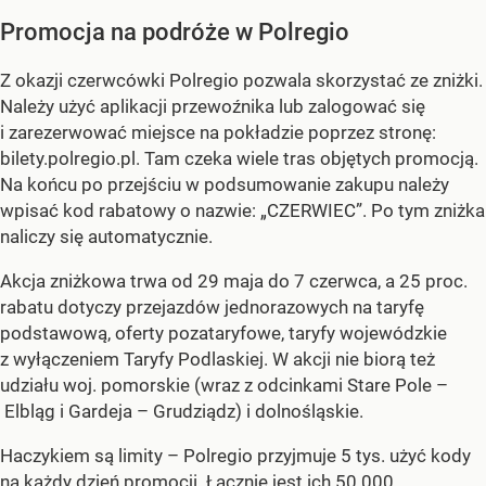
Promocja na podróże w Polregio
Z okazji czerwcówki Polregio pozwala skorzystać ze zniżki.
Należy użyć aplikacji przewoźnika lub zalogować się
i zarezerwować miejsce na pokładzie poprzez stronę:
bilety.polregio.pl. Tam czeka wiele tras objętych promocją.
Na końcu po przejściu w podsumowanie zakupu należy
wpisać kod rabatowy o nazwie: „CZERWIEC”. Po tym zniżka
naliczy się automatycznie.
Akcja zniżkowa trwa od 29 maja do 7 czerwca, a 25 proc.
rabatu dotyczy przejazdów jednorazowych na taryfę
podstawową, oferty pozataryfowe, taryfy wojewódzkie
z wyłączeniem Taryfy Podlaskiej. W akcji nie biorą też
udziału woj. pomorskie (wraz z odcinkami Stare Pole –
Elbląg i Gardeja – Grudziądz) i dolnośląskie.
Haczykiem są limity – Polregio przyjmuje 5 tys. użyć kody
na każdy dzień promocji. Łącznie jest ich 50 000.