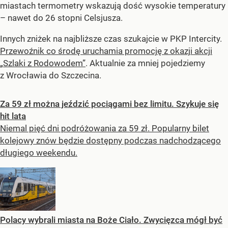
miastach termometry wskazują dość wysokie temperatury
– nawet do 26 stopni Celsjusza.
Innych zniżek na najbliższe czas szukajcie w PKP Intercity.
Przewoźnik co środę uruchamia promocję z okazji akcji
„Szlaki z Rodowodem”
. Aktualnie za mniej pojedziemy
z Wrocławia do Szczecina.
Za 59 zł można jeździć pociągami bez limitu. Szykuje się
hit lata
Niemal pięć dni podróżowania za 59 zł. Popularny bilet
kolejowy znów będzie dostępny podczas nadchodzącego
długiego weekendu.
Polacy wybrali miasta na Boże Ciało. Zwycięzca mógł być