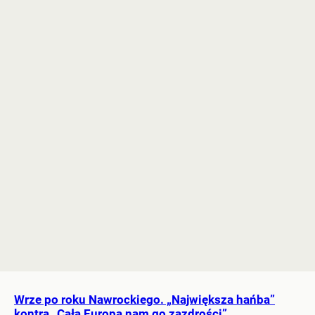
Wrze po roku Nawrockiego. „Największa hańba”
kontra „Cała Europa nam go zazdrości”