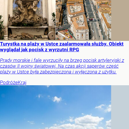
Turystka na plaży w Ustce zaalarmowała służby. Obiekt
wyglądał jak pocisk z wyrzutni RPG
Prądy morskie i fale wyrzuciły na brzeg pocisk artyleryjski z
czasów II wojny światowej. Na czas akcji saperów część
plaży w Ustce była zabezpieczona i wyłączona z użytku.
Podróże
Kraj