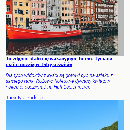
To zdjęcie stało się wakacyjnym hitem. Tysiące
osób ruszają w Tatry o świcie
Dla tych widoków turyści są gotowi być na szlaku z
samego rana. Różowo-fioletowe dywany kwiatów
najlepiej podziwiać na Hali Gąsienicowej.
Turystyka
Podróże