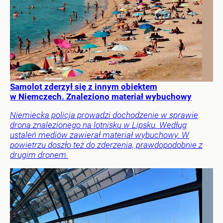
Samolot zderzył się z innym obiektem
w Niemczech. Znaleziono materiał wybuchowy
Niemiecka policja prowadzi dochodzenie w sprawie
drona znalezionego na lotnisku w Lipsku. Według
ustaleń mediów zawierał materiał wybuchowy. W
powietrzu doszło też do zderzenia, prawdopodobnie z
drugim dronem.