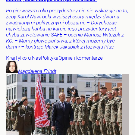
Po pierwszym roku prezydentury nic nie wskazuje na to,
żeby Karol Nawrocki wyciszył spory między dwoma
zwaśnionymi politycznymi obozami. – Dotychczas
największą hańbą na karcie jego prezydentury jest
chyba zawetowanie SAFE – ocenia Mariusz Witczak z
KO. – Mamy głowę państwa, z której możemy być
dumni – kontruje Marek Jakubiak z Rozwoju Plus.
Kraj
Tylko u Nas
Polityka
Opinie i komentarze
Magdalena
Frindt