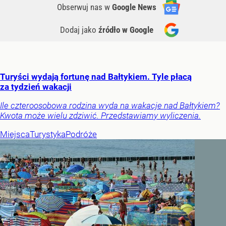
Obserwuj nas
w
Google News
Dodaj jako
źródło w Google
Turyści wydają fortunę nad Bałtykiem. Tyle płacą
za tydzień wakacji
Ile czteroosobowa rodzina wyda na wakacje nad Bałtykiem?
Kwota może wielu zdziwić. Przedstawiamy wyliczenia.
Miejsca
Turystyka
Podróże