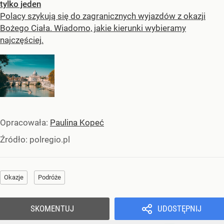
tylko jeden
Polacy szykują się do zagranicznych wyjazdów z okazji
Bożego Ciała. Wiadomo, jakie kierunki wybieramy
najczęściej.
Opracowała:
Paulina Kopeć
Źródło:
polregio.pl
Okazje
Podróże
SKOMENTUJ
UDOSTĘPNIJ