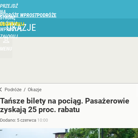
PRZEJDŹ
NA
PODRÓŻE WPROST
STRONĘ
GŁÓWNĄ
UBSKRYBUJ
OKAZJE
WPROST.PL
ZALOGUJ
MENU
Podróże
/
Okazje
Tańsze bilety na pociąg. Pasażerowie
zyskają 25 proc. rabatu
Dodano:
5
czerwca
10:00