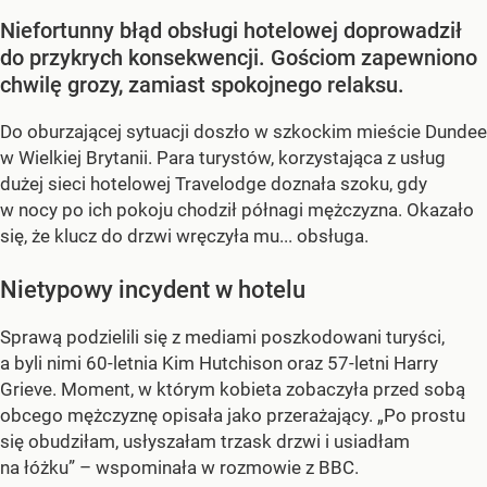
Niefortunny błąd obsługi hotelowej doprowadził
do przykrych konsekwencji. Gościom zapewniono
chwilę grozy, zamiast spokojnego relaksu.
Do oburzającej sytuacji doszło w szkockim mieście Dundee
w Wielkiej Brytanii. Para turystów, korzystająca z usług
dużej sieci hotelowej Travelodge doznała szoku, gdy
w nocy po ich pokoju chodził półnagi mężczyzna. Okazało
się, że klucz do drzwi wręczyła mu... obsługa.
Nietypowy incydent w hotelu
Sprawą podzielili się z mediami poszkodowani turyści,
a byli nimi 60-letnia Kim Hutchison oraz 57-letni Harry
Grieve. Moment, w którym kobieta zobaczyła przed sobą
obcego mężczyznę opisała jako przerażający. „Po prostu
się obudziłam, usłyszałam trzask drzwi i usiadłam
na łóżku” – wspominała w rozmowie z BBC.