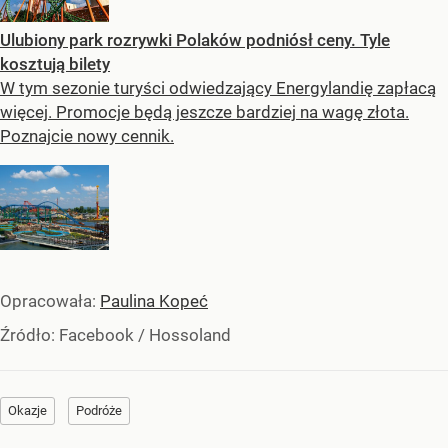
Ulubiony park rozrywki Polaków podniósł ceny. Tyle
kosztują bilety
W tym sezonie turyści odwiedzający Energylandię zapłacą
więcej. Promocje będą jeszcze bardziej na wagę złota.
Poznajcie nowy cennik.
Opracowała:
Paulina Kopeć
Źródło:
Facebook
/
Hossoland
Okazje
Podróże