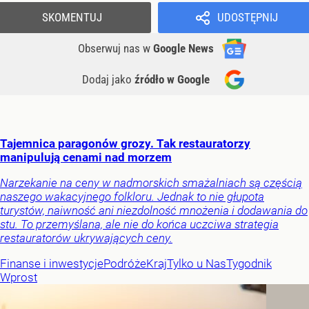
SKOMENTUJ
UDOSTĘPNIJ
Obserwuj nas
w
Google News
Dodaj jako
źródło w Google
Tajemnica paragonów grozy. Tak restauratorzy
manipulują cenami nad morzem
Narzekanie na ceny w nadmorskich smażalniach są częścią
naszego wakacyjnego folkloru. Jednak to nie głupota
turystów, naiwność ani niezdolność mnożenia i dodawania do
stu. To przemyślana, ale nie do końca uczciwa strategia
restauratorów ukrywających ceny.
Finanse i inwestycje
Podróże
Kraj
Tylko u Nas
Tygodnik
Wprost