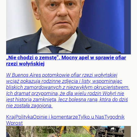
„Nie chodzi o zemstę”. Mocny apel w sprawie ofiar
rzezi wołyńskiej
W Buenos Aires potomkowie ofiar rzezi wołyńskiej
wciąż pokazują rodzinne zdjęcia i listy, wspominając
bliskich zamordowanych z niezwykłym okrucieństwem.
Ich dramat przypomina, że dla wielu rodzin Wołyń nie
jest historią zamkniętą, lecz bolesną raną, która do dziś
nie została zagojona.
Kraj
Polityka
Opinie i komentarze
Tylko u Nas
Tygodnik
Wprost