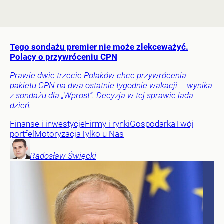
Tego sondażu premier nie może zlekceważyć.
Polacy o przywróceniu CPN
Prawie dwie trzecie Polaków chce przywrócenia
pakietu CPN na dwa ostatnie tygodnie wakacji – wynika
z sondażu dla „Wprost”. Decyzja w tej sprawie lada
dzień.
Finanse i inwestycje
Firmy i rynki
Gospodarka
Twój
portfel
Motoryzacja
Tylko u Nas
Radosław
Święcki