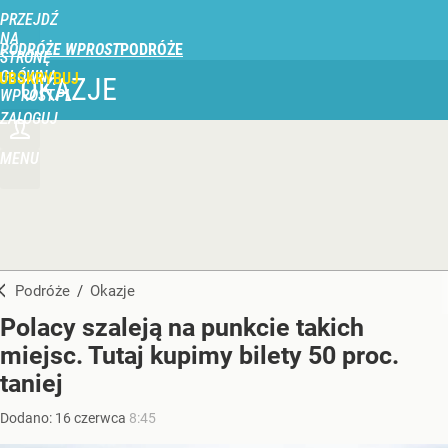
PRZEJDŹ
NA
PODRÓŻE WPROST
STRONĘ
GŁÓWNĄ
UBSKRYBUJ
OKAZJE
WPROST.PL
ZALOGUJ
MENU
Podróże
/
Okazje
Polacy szaleją na punkcie takich
miejsc. Tutaj kupimy bilety 50 proc.
taniej
Dodano:
16
czerwca
8:45