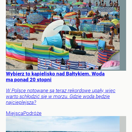
Wybierz to kąpielisko nad Bałtykiem. Woda
ma ponad 20 stopni
W Polsce notowane są teraz rekordowe upały, więc
warto schłodzić się w morzu. Gdzie woda będzie
najcieplejsza?
Miejsca
Podróże