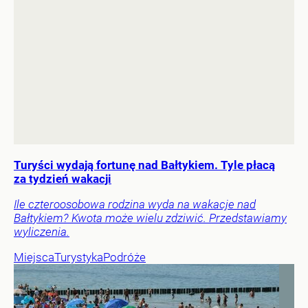
Turyści wydają fortunę nad Bałtykiem. Tyle płacą
za tydzień wakacji
Ile czteroosobowa rodzina wyda na wakacje nad
Bałtykiem? Kwota może wielu zdziwić. Przedstawiamy
wyliczenia.
Miejsca
Turystyka
Podróże