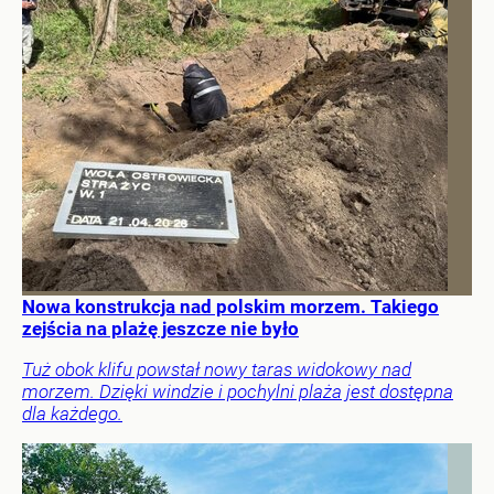
Nowa konstrukcja nad polskim morzem. Takiego
zejścia na plażę jeszcze nie było
Tuż obok klifu powstał nowy taras widokowy nad
morzem. Dzięki windzie i pochylni plaża jest dostępna
dla każdego.