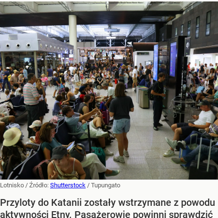
Lotnisko
/ Źródło:
Shutterstock
/
Tupungato
Przyloty do Katanii zostały wstrzymane z powodu
aktywności Etny. Pasażerowie powinni sprawdzić