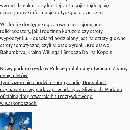
wzrost dziecka i przy każdej z atrakcji znajdują się
szczegółowe informacje dotyczące ograniczeń.
W ofercie dostępne są zarówno emocjonujące
rollercoastery, jak i rodzinne karuzele czy strefy
wypoczynku. Hossoland podzielony jest na cztery główne
strefy tematyczne, czyli Miasto Syrenki, Królestwo
Baltambrya, Kraina Wikinga i Smocza Dolina Kopalni.
Nowy park rozrywki w Polsce podał datę otwarcia. Znamy
ceny biletów
Tym razem nie chodzi o Energylandię, Hossoland,
czy nawet nowy park zapowiadany w Gliwicach. Podano
oficjalną datę otwarcia hitu rozrywkowego
w Karkonoszach.