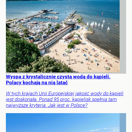
Wyspa z krystalicznie czystą wodą do kąpieli.
Polacy kochają na nią latać
W tych krajach Unii Europejskiej jakość wody do kąpieli
jest doskonała. Ponad 95 proc. kąpielisk spełnia tam
najwyższe kryteria. Jak jest w Polsce?