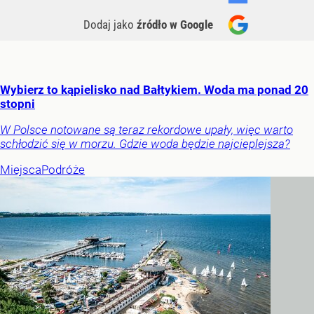
Dodaj jako
źródło w Google
Wybierz to kąpielisko nad Bałtykiem. Woda ma ponad 20
stopni
W Polsce notowane są teraz rekordowe upały, więc warto
schłodzić się w morzu. Gdzie woda będzie najcieplejsza?
Miejsca
Podróże