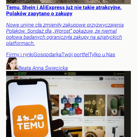
Temu, Shein i AliExpress już nie takie atrakcyjne.
Polaków zapytano o zakupy
Nowe unijne cła zmieniły zakupowe przyzwyczajenia
Polaków. Sondaż dla „Wprost” pokazuje, że niemal
połowa badanych ograniczyła zakupy na azjatyckich
platformach.
Firmy i rynki
Gospodarka
Twój portfel
Tylko u Nas
Beata Anna
Święcicka