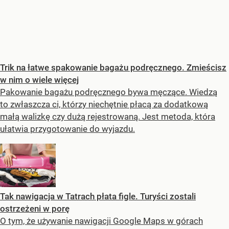
Trik na łatwe spakowanie bagażu podręcznego. Zmieścisz
w nim o wiele więcej
Pakowanie bagażu podręcznego bywa męczące. Wiedzą
to zwłaszcza ci, którzy niechętnie płacą za dodatkową
małą walizkę czy dużą rejestrowaną. Jest metoda, która
ułatwia przygotowanie do wyjazdu.
Tak nawigacja w Tatrach płata figle. Turyści zostali
ostrzeżeni w porę
O tym, że używanie nawigacji Google Maps w górach