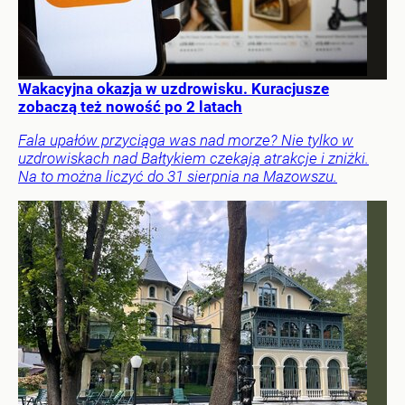
Wakacyjna okazja w uzdrowisku. Kuracjusze
zobaczą też nowość po 2 latach
Fala upałów przyciąga was nad morze? Nie tylko w
uzdrowiskach nad Bałtykiem czekają atrakcje i zniżki.
Na to można liczyć do 31 sierpnia na Mazowszu.