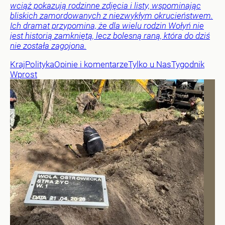
wciąż pokazują rodzinne zdjęcia i listy, wspominając
bliskich zamordowanych z niezwykłym okrucieństwem.
Ich dramat przypomina, że dla wielu rodzin Wołyń nie
jest historią zamkniętą, lecz bolesną raną, która do dziś
nie została zagojona.
Kraj
Polityka
Opinie i komentarze
Tylko u Nas
Tygodnik
Wprost