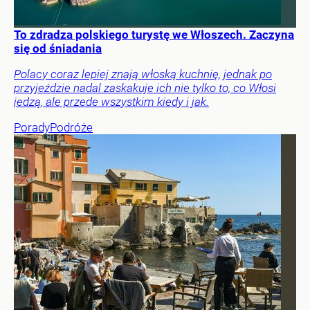
To zdradza polskiego turystę we Włoszech. Zaczyna
się od śniadania
Polacy coraz lepiej znają włoską kuchnię, jednak po
przyjeździe nadal zaskakuje ich nie tylko to, co Włosi
jedzą, ale przede wszystkim kiedy i jak.
Porady
Podróże