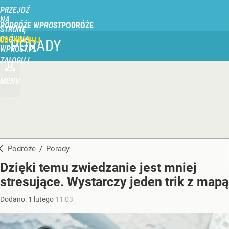
PRZEJDŹ
NA
PODRÓŻE WPROST
STRONĘ
GŁÓWNĄ
UBSKRYBUJ
PORADY
WPROST.PL
ZALOGUJ
MENU
Podróże
/
Porady
Dzięki temu zwiedzanie jest mniej
stresujące. Wystarczy jeden trik z mapą
Dodano:
1
lutego
11:03