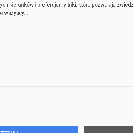
ch kierunków i preferujemy triki, które pozwalają zwiedza
e wszyscy...