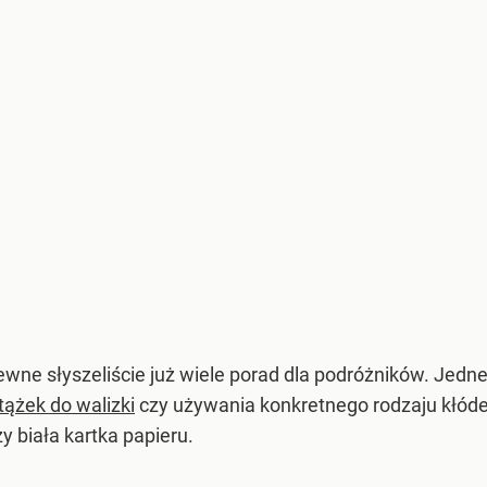
pewne słyszeliście już wiele porad dla podróżników. Jed
ążek do walizki
czy używania konkretnego rodzaju kłódek
y biała kartka papieru.