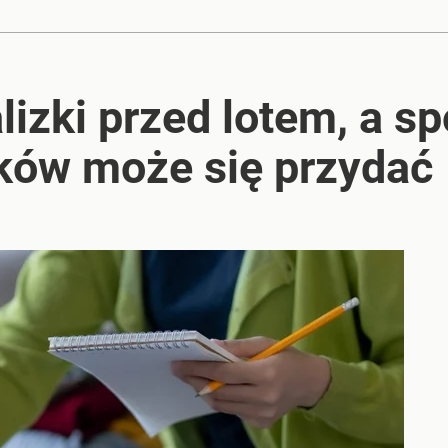
ut od Świnoujścia
lizki przed lotem, a s
a tydzień wakacji
ików może się przydać
acy o przywróceniu CPN