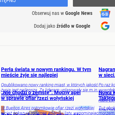
STĘPNIJ
Obserwuj nas
w
Google News
Dodaj jako
źródło w Google
Perła świata w nowym rankingu. W tym
Nagran
mieście żyje się najlepiej
w sieci
Opublikowano nowy ranking miast, w których jakość
Po raz k
życia jest najlepsza. Za liderem uplasowały się m.in.
wywołał
ą
„Nie chodzi o zemstę”. Mocny apel
Nowa k
Wiedeń i Melbourne.
zakazów 
w sprawie ofiar rzezi wołyńskiej
Takiego
robić zdj
W Buenos Aires potomkowie ofiar rzezi wołyńskiej
Tuż obok
Kraj
Pod
wciąż pokazują rodzinne zdjęcia i listy, wspominając
morzem. 