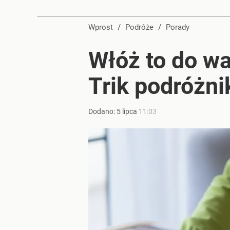
Zobaczysz dno Bałtyku. Niezwykła atrakcja 30 min
Wprost
/
Podróże
/
Porady
dodaj
Włóż to do wa
Turyści wydają fortunę nad Bałtykiem. Tyle płacą z
Trik podróżn
dodaj
Dodano:
5
lipca
11:03
Tego sondażu premier nie może zlekceważyć. Pol
8