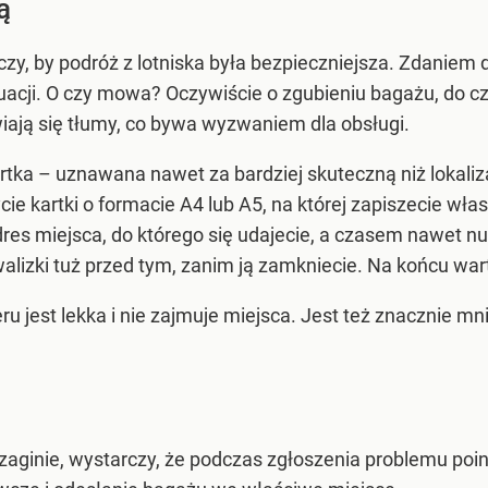
ą
czy, by podróż z lotniska była bezpieczniejsza. Zdani
uacji. O czy mowa? Oczywiście o zgubieniu bagażu, do 
iają się tłumy, co bywa wyzwaniem dla obsługi.
tka – uznawana nawet za bardziej skuteczną niż lokaliza
 kartki o formacie A4 lub A5, na której zapiszecie włas
dres miejsca, do którego się udajecie, a czasem nawet n
alizki tuż przed tym, zanim ją zamkniecie. Na końcu warto
ru jest lekka i nie zajmuje miejsca. Jest też znacznie m
zaginie, wystarczy, że podczas zgłoszenia problemu poi