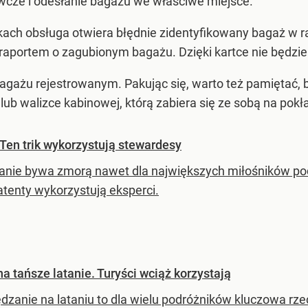
wcze i odesłanie bagażu we właściwe miejsce.
skach obsługa otwiera błędnie zidentyfikowany bagaż w r
aportem o zagubionym bagażu. Dzięki kartce nie będzie
bagażu rejestrowanym. Pakując się, warto też pamiętać, 
lub walizce kabinowej, którą zabiera się ze sobą na pokł
Ten trik wykorzystują stewardesy
nie bywa zmorą nawet dla największych miłośników po
atenty wykorzystują eksperci.
a tańsze latanie. Turyści wciąż korzystają
dzanie na lataniu to dla wielu podróżników kluczowa rze