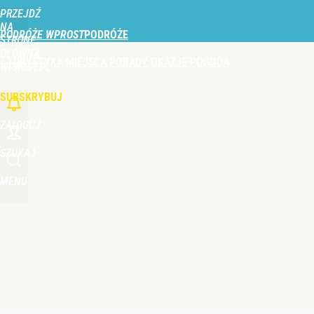
PRZEJDŹ
Udostępnij
0
Skomentuj
NA
PODRÓŻE WPROST
STRONĘ
GŁÓWNĄ
TURYSTYKA
MIEJSCA
PORADY
OKAZJE
POGODA
Perła świata w nowym rankingu. W tym mieście żyje
WPROST.PL
SUBSKRYBUJ
dodaj
ZALOGUJ
Nowa konstrukcja nad polskim morzem. Takiego zej
SZUKAJ
MENU
dodaj
Tajemnica paragonów grozy. Tak restauratorzy m
dodaj