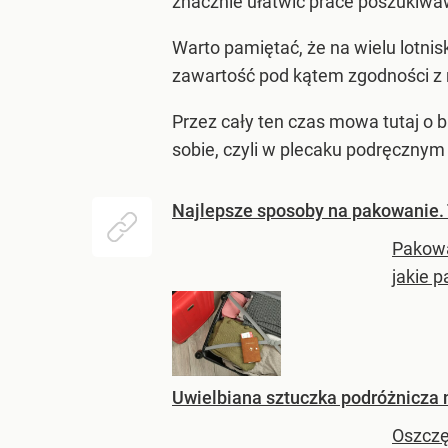
znacznie ułatwić prace poszukiwa
Warto pamiętać, że na wielu lotni
zawartość pod kątem zgodności z r
Przez cały ten czas mowa tutaj o 
sobie, czyli w plecaku podręcznym 
Najlepsze sposoby na pakowanie. 
Pakowa
jakie p
Uwielbiana sztuczka podróżnicza n
Oszczę