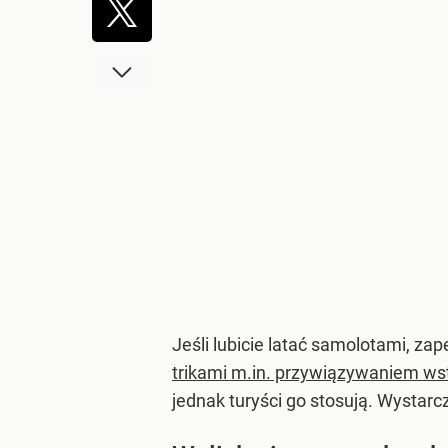
Jeśli lubicie latać samolotami, za
trikami m.in. przywiązywaniem wst
jednak turyści go stosują. Wystarcz