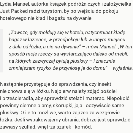
Lydia Mansel, autorka książek podróżniczych i założycielka
Just Packed radzi turystom, by po wejściu do pokoju
hotelowego nie kładli bagażu na dywanie.
„Zawsze, gdy melduję się w hotelu, natychmiast kładę
bagaż w łazience, w przedpokoju lub w innym miejscu
z dala od łóżka, a nie na dywanie” – mówi Mansel. „W ten
sposób moje rzeczy są wystarczająco daleko od mebli,
na których zazwyczaj bytują pluskwy – i znacznie
zmniejszam ryzyko, że przyniosę je do domu” – wyjaśnia.
Następnie przystępuje do sprawdzenia, czy insekt
nie chowa się w łóżku. Najpierw należy zdjąć pościel
i prześcieradła, aby sprawdzić stelaż i materac. Niepokoić
powinny ciemne plamy, skorupki, jaja i oczywiście same
pluskwy. O ile to możliwe, warto zajrzeć za wezgłowie
łóżka. Jeśli wypakowujemy ubrania, dobrze jest sprawdzić
zawiasy szuflad, wnętrza szafek i komód.