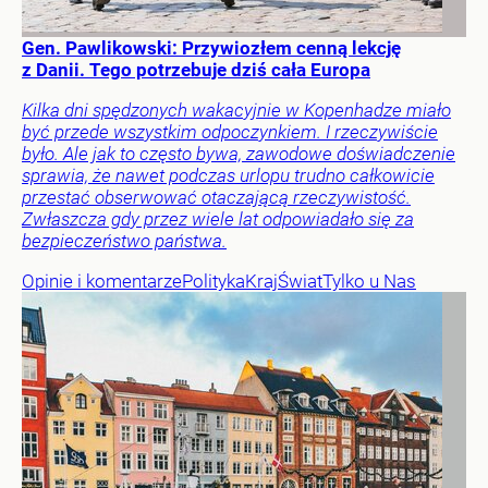
Gen. Pawlikowski: Przywiozłem cenną lekcję
z Danii. Tego potrzebuje dziś cała Europa
Kilka dni spędzonych wakacyjnie w Kopenhadze miało
być przede wszystkim odpoczynkiem. I rzeczywiście
było. Ale jak to często bywa, zawodowe doświadczenie
sprawia, że nawet podczas urlopu trudno całkowicie
przestać obserwować otaczającą rzeczywistość.
Zwłaszcza gdy przez wiele lat odpowiadało się za
bezpieczeństwo państwa.
Opinie i komentarze
Polityka
Kraj
Świat
Tylko u Nas