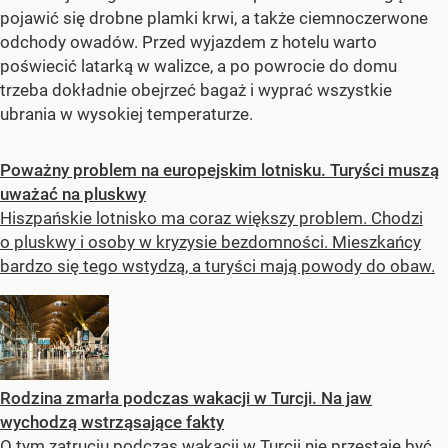
pojawić się drobne plamki krwi, a także ciemnoczerwone
odchody owadów. Przed wyjazdem z hotelu warto
poświecić latarką w walizce, a po powrocie do domu
trzeba dokładnie obejrzeć bagaż i wyprać wszystkie
ubrania w wysokiej temperaturze.
Poważny problem na europejskim lotnisku. Turyści muszą
uważać na pluskwy
Hiszpańskie lotnisko ma coraz większy problem. Chodzi
o pluskwy i osoby w kryzysie bezdomności. Mieszkańcy
bardzo się tego wstydzą, a turyści mają powody do obaw.
Rodzina zmarła podczas wakacji w Turcji. Na jaw
wychodzą wstrząsające fakty
O tym zatruciu podczas wakacji w Turcji nie przestaje być