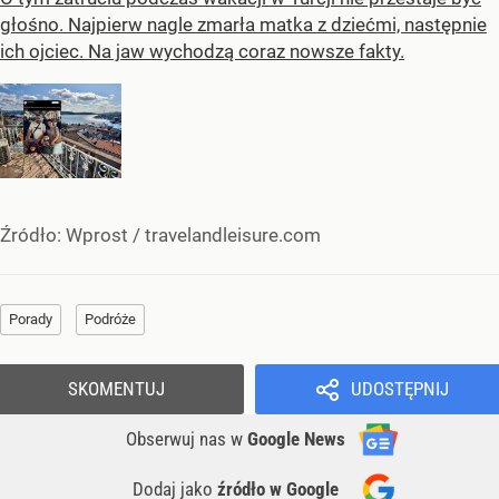
głośno. Najpierw nagle zmarła matka z dziećmi, następnie
ich ojciec. Na jaw wychodzą coraz nowsze fakty.
Źródło:
Wprost
/
travelandleisure.com
Porady
Podróże
SKOMENTUJ
UDOSTĘPNIJ
Obserwuj nas
w
Google News
Dodaj jako
źródło w Google