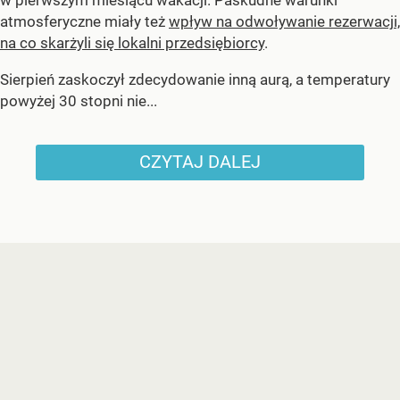
atmosferyczne miały też
wpływ na odwoływanie rezerwacji,
na co skarżyli się lokalni przedsiębiorcy
.
Sierpień zaskoczył zdecydowanie inną aurą, a temperatury
powyżej 30 stopni nie...
CZYTAJ DALEJ