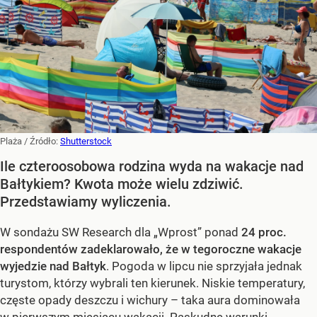
Plaża
/ Źródło:
Shutterstock
Ile czteroosobowa rodzina wyda na wakacje nad
Bałtykiem? Kwota może wielu zdziwić.
Przedstawiamy wyliczenia.
W sondażu SW Research dla „Wprost” ponad
24 proc.
respondentów zadeklarowało, że w tegoroczne wakacje
wyjedzie nad Bałtyk
. Pogoda w lipcu nie sprzyjała jednak
turystom, którzy wybrali ten kierunek. Niskie temperatury,
częste opady deszczu i wichury – taka aura dominowała
w pierwszym miesiącu wakacji. Paskudne warunki