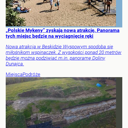
„Polskie Mykeny” zyskają nową atrakcję. Panorama
tych miejsc będzie na wyciągnięcie ręki
Nowa atrakcja w Beskidzie Wyspowym spodoba się
miłośnikom wspinaczek. Z wysokości ponad 20 metrów
będzie można podziwiać m.in. panoramę Doliny
Dunajca.
Miejsca
Podróże