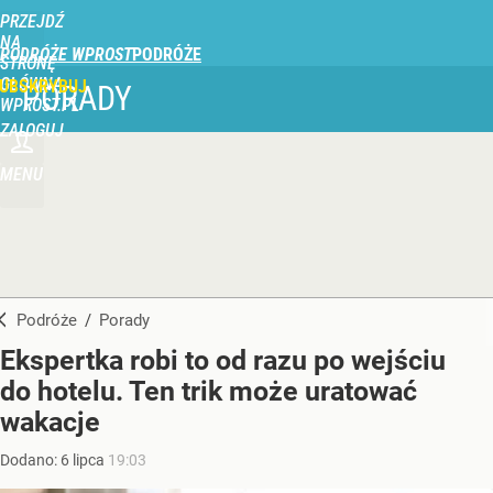
PRZEJDŹ
NA
PODRÓŻE WPROST
STRONĘ
GŁÓWNĄ
UBSKRYBUJ
PORADY
WPROST.PL
ZALOGUJ
MENU
Podróże
/
Porady
Ekspertka robi to od razu po wejściu
do hotelu. Ten trik może uratować
wakacje
Dodano:
6
lipca
19:03