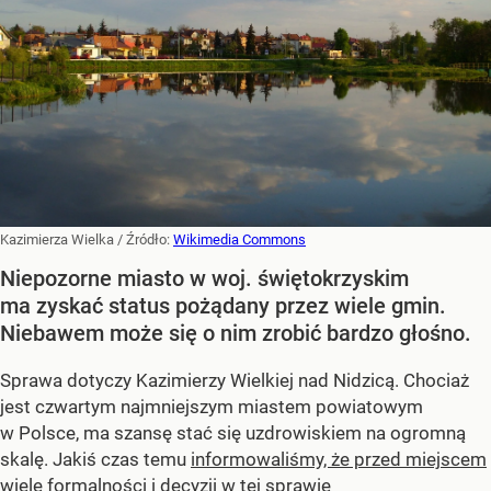
Kazimierza Wielka
/ Źródło:
Wikimedia Commons
Niepozorne miasto w woj. świętokrzyskim
ma zyskać status pożądany przez wiele gmin.
Niebawem może się o nim zrobić bardzo głośno.
Sprawa dotyczy Kazimierzy Wielkiej nad Nidzicą. Chociaż
jest czwartym najmniejszym miastem powiatowym
w Polsce, ma szansę stać się uzdrowiskiem na ogromną
skalę. Jakiś czas temu
informowaliśmy, że przed miejscem
wiele formalności i decyzji w tej sprawie