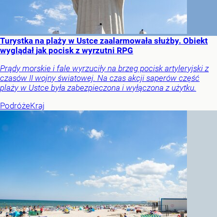
Turystka na plaży w Ustce zaalarmowała służby. Obiekt
wyglądał jak pocisk z wyrzutni RPG
Prądy morskie i fale wyrzuciły na brzeg pocisk artyleryjski z
czasów II wojny światowej. Na czas akcji saperów część
plaży w Ustce była zabezpieczona i wyłączona z użytku.
Podróże
Kraj