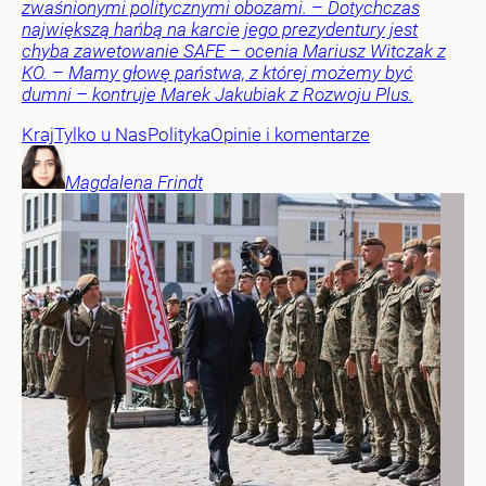
zwaśnionymi politycznymi obozami. – Dotychczas
największą hańbą na karcie jego prezydentury jest
chyba zawetowanie SAFE – ocenia Mariusz Witczak z
KO. – Mamy głowę państwa, z której możemy być
dumni – kontruje Marek Jakubiak z Rozwoju Plus.
Kraj
Tylko u Nas
Polityka
Opinie i komentarze
Magdalena
Frindt