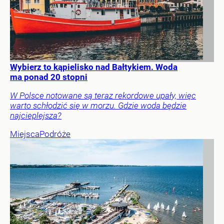
Wybierz to kąpielisko nad Bałtykiem. Woda
ma ponad 20 stopni
W Polsce notowane są teraz rekordowe upały, więc
warto schłodzić się w morzu. Gdzie woda będzie
najcieplejsza?
Miejsca
Podróże