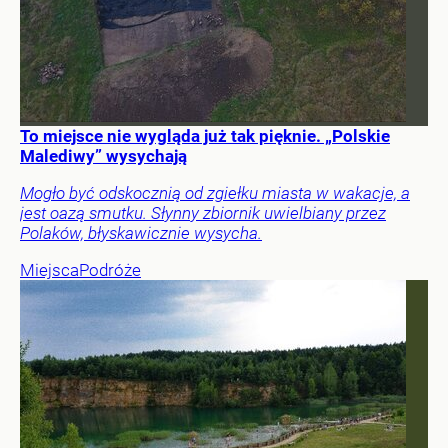
To miejsce nie wygląda już tak pięknie. „Polskie
Malediwy” wysychają
Mogło być odskocznią od zgiełku miasta w wakacje, a
jest oazą smutku. Słynny zbiornik uwielbiany przez
Polaków, błyskawicznie wysycha.
Miejsca
Podróże