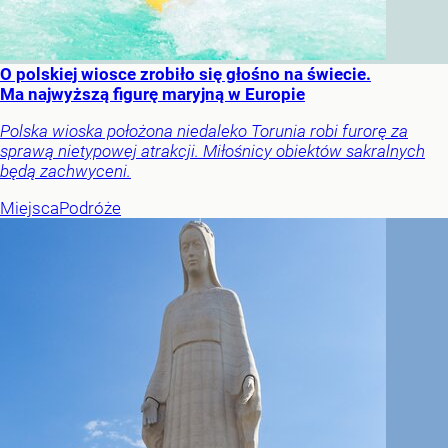
O polskiej wiosce zrobiło się głośno na świecie.
Ma najwyższą figurę maryjną w Europie
Polska wioska położona niedaleko Torunia robi furorę za
sprawą nietypowej atrakcji. Miłośnicy obiektów sakralnych
będą zachwyceni.
Miejsca
Podróże