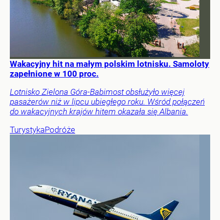
Wakacyjny hit na małym polskim lotnisku. Samoloty
zapełnione w 100 proc.
Lotnisko Zielona Góra-Babimost obsłużyło więcej
pasażerów niż w lipcu ubiegłego roku. Wśród połączeń
do wakacyjnych krajów hitem okazała się Albania.
Turystyka
Podróże