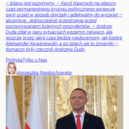
– bilans jest pozytywny: – Karol Nawrocki na obecny
czas permanentnego kryzysu politycznego sprawuje
swój urząd w sposób dojrzały i adekwatny do wyzwań –
akcentuje. Jednocześnie przestrzega przed
porównywaniem kolejnych prezydentów. – Andrzej
Duda zdał w paru sytuacjach egzamin celująco, ale
jeszcze przez jakiś czas będzie niedoceniony, jak kiedyś
Aleksander Kwaśniewski, a po latach się to zmieniło –
tłumaczy były rzecznik Andrzeja Dudy.
Polityka
Tylko u Nas
Agnieszka
Niesłuchowska