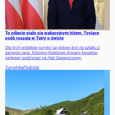
To zdjęcie stało się wakacyjnym hitem. Tysiące
osób ruszają w Tatry o świcie
Dla tych widoków turyści są gotowi być na szlaku z
samego rana. Różowo-fioletowe dywany kwiatów
najlepiej podziwiać na Hali Gąsienicowej.
Turystyka
Podróże