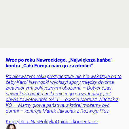
Wrze po roku Nawrockiego. „Największa hańba”
kontra „Cała Europa nam go zazdrości”
Po pierwszym roku prezydentury nic nie wskazuje na to,
żeby Karol Nawrocki wyciszył spory między dwoma
zwaśnionymi politycznymi obozami. – Dotychczas
największą hańbą na karcie jego prezydentury jest
chyba zawetowanie SAFE – ocenia Mariusz Witczak z
KO. – Mamy głowę państwa, z której możemy być
dumni – kontruje Marek Jakubiak z Rozwoju Plus.
Kraj
Tylko u Nas
Polityka
Opinie i komentarze