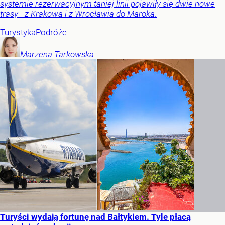
systemie rezerwacyjnym taniej linii pojawiły się dwie nowe
trasy - z Krakowa i z Wrocławia do Maroka.
Turystyka
Podróże
Marzena
Tarkowska
Turyści wydają fortunę nad Bałtykiem. Tyle płacą