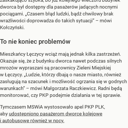
zaskakująco szybka, bo już kolejnego wieczoru budynek
dworca był dostępny dla pasażerów jadących nocnymi
pociągami. „Czasem błąd ludzki, bądź chwilowy brak
wrażliwości doprowadza do takich sytuacji” – mówi
Kołczyński.
To nie koniec problemów
Mieszkańcy Łęczycy wciąż mają jednak kilka zastrzeżeń.
Okazuje się, że z budynku dworca nawet podczas silnych
mrozów wypraszani są pracownicy Zieleni Miejskiej
w Łęczycy. „Ludzie, którzy dbają o nasze miasto, również
zasługują na szacunek i możliwość ogrzania się w godnych
warunkach” – mówi Małgorzata Raczkiewicz. Radni będą
monitorować, czy PKP podejmie działania w tej sprawie.
Tymczasem MSWiA wystosowało apel PKP PLK,
aby
udostępniono pasażerom dworce kolejowe
i autobusowe również w nocy.