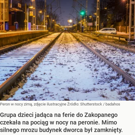
Peron w nocy zimą, zdjęcie ilustracyjne
Źródło:
Shutterstock
/
badahos
Grupa dzieci jadąca na ferie do Zakopanego
czekała na pociąg w nocy na peronie. Mimo
silnego mrozu budynek dworca był zamknięty.