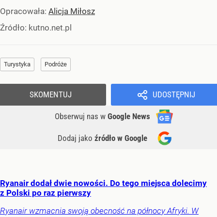
Opracowała:
Alicja Miłosz
Źródło:
kutno.net.pl
Turystyka
Podróże
SKOMENTUJ
UDOSTĘPNIJ
Obserwuj nas
w
Google News
Dodaj jako
źródło w Google
Ryanair dodał dwie nowości. Do tego miejsca dolecimy
z Polski po raz pierwszy
Ryanair wzmacnia swoją obecność na północy Afryki. W