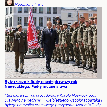
Magdalena
Frindt
Były rzecznik Dudy ocenił pierwszy rok
Nawrockiego. Padły mocne słowa
Mija pierwszy rok prezydentury Karola Nawrockiego.
Dla Marcina Kędryny – wieloletniego współpracownika i
byłego rzecznika prasowego prezydenta Andrzeja Dudy