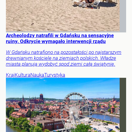
Archeolodzy natrafili w Gdańsku na sensacyjne
ruiny. Odkrycie wymagało interwencji rządu
W Gdańsku natrafiono na pozostałości po najstarszym
drewnianym kościele na ziemiach polskich. Władze
miasta planują wydobyć spod ziemi całą świątynię.
Kraj
Kultura
Nauka
Turystyka