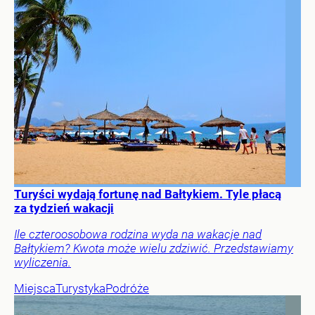
Turyści wydają fortunę nad Bałtykiem. Tyle płacą
za tydzień wakacji
Ile czteroosobowa rodzina wyda na wakacje nad
Bałtykiem? Kwota może wielu zdziwić. Przedstawiamy
wyliczenia.
Miejsca
Turystyka
Podróże