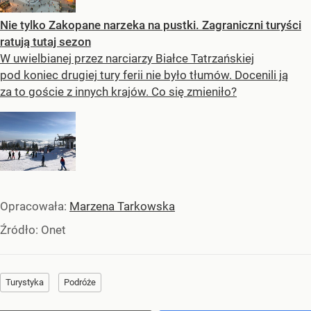
Nie tylko Zakopane narzeka na pustki. Zagraniczni turyści
ratują tutaj sezon
W uwielbianej przez narciarzy Białce Tatrzańskiej
pod koniec drugiej tury ferii nie było tłumów. Docenili ją
za to goście z innych krajów. Co się zmieniło?
Opracowała:
Marzena Tarkowska
Źródło:
Onet
Turystyka
Podróże