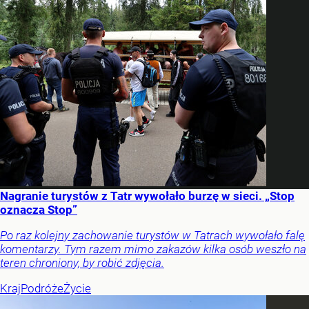
Nagranie turystów z Tatr wywołało burzę w sieci. „Stop
oznacza Stop”
Po raz kolejny zachowanie turystów w Tatrach wywołało falę
komentarzy. Tym razem mimo zakazów kilka osób weszło na
teren chroniony, by robić zdjęcia.
Kraj
Podróże
Życie