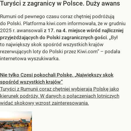
Turyści z zagranicy w Polsce. Duży awans
Rumuni od pewnego czasu coraz chętniej podróżują
do Polski. Platforma kiwi.com informowała, że w grudniu
2025 r. awansowali
z 17. na 4. miejsce wśród najliczniej
przyjeżdżających do Polski zagranicznych gości
. „Był
to największy skok spośród wszystkich krajów
rezerwujących loty do Polski przez Kiwi.com” – podała
internetowa wyszukiwarka.
Nie tylko Czesi pokochali Polskę. „Największy skok
spośród wszystkich krajów”
Turyści z Rumunii coraz chętniej wybierają Polskę jako
kierunek podróży. W danych o połączeniach lotniczych
widać skokowy wzrost zainteresowania.