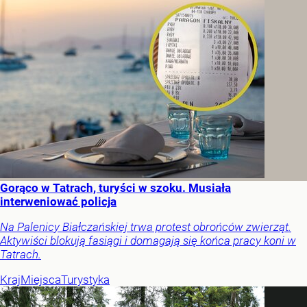
Gorąco w Tatrach, turyści w szoku. Musiała
interweniować policja
Na Palenicy Białczańskiej trwa protest obrońców zwierząt.
Aktywiści blokują fasiągi i domagają się końca pracy koni w
Tatrach.
Kraj
Miejsca
Turystyka