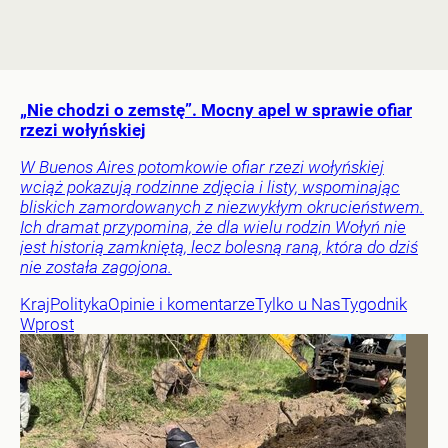
„Nie chodzi o zemstę”. Mocny apel w sprawie ofiar
rzezi wołyńskiej
W Buenos Aires potomkowie ofiar rzezi wołyńskiej
wciąż pokazują rodzinne zdjęcia i listy, wspominając
bliskich zamordowanych z niezwykłym okrucieństwem.
Ich dramat przypomina, że dla wielu rodzin Wołyń nie
jest historią zamkniętą, lecz bolesną raną, która do dziś
nie została zagojona.
Kraj
Polityka
Opinie i komentarze
Tylko u Nas
Tygodnik
Wprost