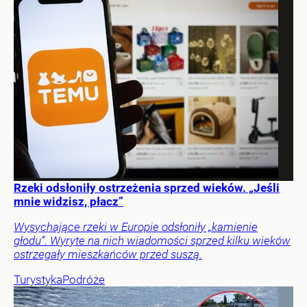
Rzeki odsłoniły ostrzeżenia sprzed wieków. „Jeśli
mnie widzisz, płacz”
Wysychające rzeki w Europie odsłoniły „kamienie
głodu”. Wyryte na nich wiadomości sprzed kilku wieków
ostrzegały mieszkańców przed suszą.
Turystyka
Podróże