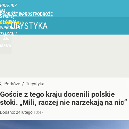
PRZEJDŹ
NA
PODRÓŻE WPROST
STRONĘ
GŁÓWNĄ
UBSKRYBUJ
TURYSTYKA
WPROST.PL
ZALOGUJ
MENU
Podróże
/
Turystyka
Goście z tego kraju docenili polskie
stoki. „Mili, raczej nie narzekają na nic”
Dodano:
24
lutego
10:47