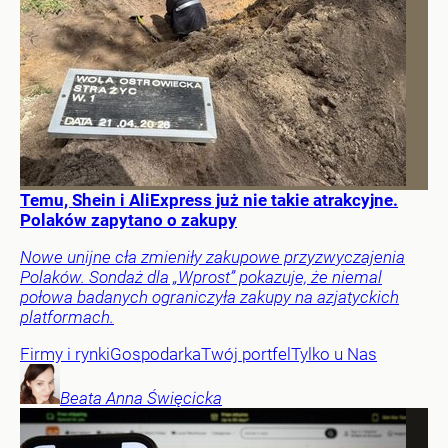
Temu, Shein i AliExpress już nie takie atrakcyjne.
Polaków zapytano o zakupy
Nowe unijne cła zmieniły zakupowe przyzwyczajenia
Polaków. Sondaż dla „Wprost” pokazuje, że niemal
połowa badanych ograniczyła zakupy na azjatyckich
platformach.
Firmy i rynki
Gospodarka
Twój portfel
Tylko u Nas
Beata Anna
Święcicka