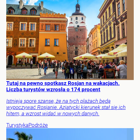
Tutaj na pewno spotkasz Rosjan na wakacjach.
Liczba turystów wzrosła o 174 procent
Istnieją spore szanse, że na tych plażach będą
wypoczywać Rosjanie. Azjatycki kierunek stał się ich
hitem, a wzrost widać w nowych danych.
Turystyka
Podróże