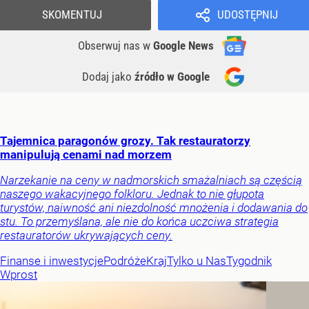
SKOMENTUJ
UDOSTĘPNIJ
Obserwuj nas
w
Google News
Dodaj jako
źródło w Google
Tajemnica paragonów grozy. Tak restauratorzy
manipulują cenami nad morzem
Narzekanie na ceny w nadmorskich smażalniach są częścią
naszego wakacyjnego folkloru. Jednak to nie głupota
turystów, naiwność ani niezdolność mnożenia i dodawania do
stu. To przemyślana, ale nie do końca uczciwa strategia
restauratorów ukrywających ceny.
Finanse i inwestycje
Podróże
Kraj
Tylko u Nas
Tygodnik
Wprost