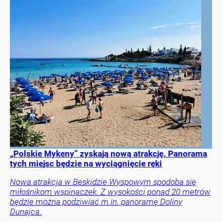
„Polskie Mykeny” zyskają nową atrakcję. Panorama
tych miejsc będzie na wyciągnięcie ręki
Nowa atrakcja w Beskidzie Wyspowym spodoba się
miłośnikom wspinaczek. Z wysokości ponad 20 metrów
będzie można podziwiać m.in. panoramę Doliny
Dunajca.