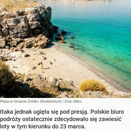
Plaża w Omanie
Źródło:
Shutterstock
/
EvaL Miko
Itaka jednak ugięła się pod presją. Polskie biuro
podróży ostatecznie zdecydowało się zawiesić
loty w tym kierunku do 23 marca.