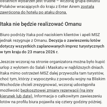
ostatnich wydarzeń jest trudne – wczoraj grupa dwustu
Polaków wracających do kraju z Enter Airem
została
zawrócona do hotelu po ataku drona.
Itaka nie będzie realizować Omanu
Biuro podróży Itaka pod naciskiem klientów i apeli MSZ
jednak rezygnuje z Omanu.
Decyzja o zawieszeniu lotów
dotyczy wszystkich zaplanowanych imprez turystycznych
w tym kraju do 23 marca 2026 r.
Jeszcze wczoraj na stronie organizatora można było kupić
urlop z wylotem do Salali i Maskatu w najbliższych dniach.
Itaka mimo ostrzeżeń MSZ dalej przywoziła tam turystów,
choć tym, którzy z wypoczynku z powodu wojny na Bliskim
Wschodzie chcieli zrezygnować, wczoraj udostępniła
możliwość
bezkosztowej zmiany rezerwacji (na inny
kierunek lub datę).
Informacja o całkowitym zawieszeniu
lotów na profilu biura pojawiła się cztery godziny później.