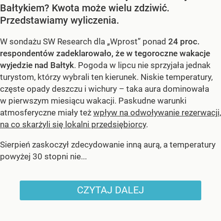
Bałtykiem? Kwota może wielu zdziwić.
Przedstawiamy wyliczenia.
W sondażu SW Research dla „Wprost” ponad
24 proc.
respondentów zadeklarowało, że w tegoroczne wakacje
wyjedzie nad Bałtyk
. Pogoda w lipcu nie sprzyjała jednak
turystom, którzy wybrali ten kierunek. Niskie temperatury,
częste opady deszczu i wichury – taka aura dominowała
w pierwszym miesiącu wakacji. Paskudne warunki
atmosferyczne miały też
wpływ na odwoływanie rezerwacji,
na co skarżyli się lokalni przedsiębiorcy
.
Sierpień zaskoczył zdecydowanie inną aurą, a temperatury
powyżej 30 stopni nie...
CZYTAJ DALEJ