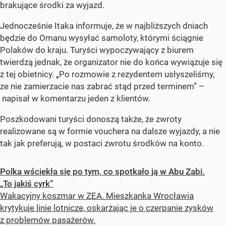
brakujące środki za wyjazd.
Jednocześnie Itaka informuje, że w najbliższych dniach
będzie do Omanu wysyłać samoloty, którymi ściągnie
Polaków do kraju. Turyści wypoczywający z biurem
twierdzą jednak, że organizator nie do końca wywiązuje się
z tej obietnicy. „Po rozmowie z rezydentem usłyszeliśmy,
ze nie zamierzacie nas zabrać stąd przed terminem” –
napisał w komentarzu jeden z klientów.
Poszkodowani turyści donoszą także, że zwroty
realizowane są w formie vouchera na dalsze wyjazdy, a nie
tak jak preferują, w postaci zwrotu środków na konto.
Polka wściekła się po tym, co spotkało ją w Abu Zabi.
„To jakiś cyrk”
Wakacyjny koszmar w ZEA. Mieszkanka Wrocławia
krytykuje linie lotnicze, oskarżając je o czerpanie zysków
z problemów pasażerów.