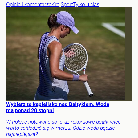
Opinie i komentarze
Kraj
Sport
Tylko u Nas
Wybierz to kąpielisko nad Bałtykiem. Woda
ma ponad 20 stopni
W Polsce notowane są teraz rekordowe upały, więc
warto schłodzić się w morzu. Gdzie woda będzie
najcieplejsza?