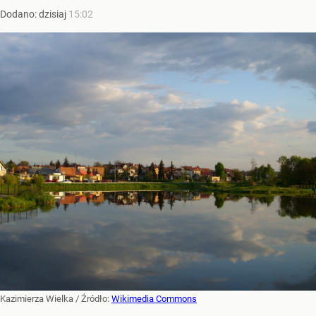
Dodano:
dzisiaj
15:02
Kazimierza Wielka
/ Źródło:
Wikimedia Commons