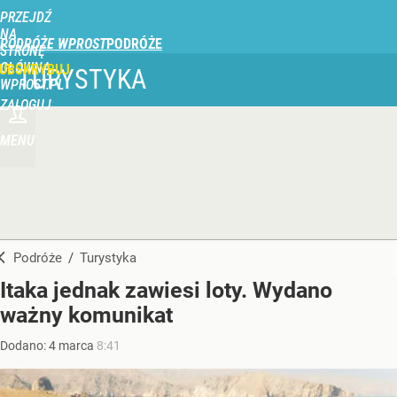
PRZEJDŹ
NA
PODRÓŻE WPROST
STRONĘ
GŁÓWNĄ
UBSKRYBUJ
TURYSTYKA
WPROST.PL
ZALOGUJ
MENU
Podróże
/
Turystyka
Itaka jednak zawiesi loty. Wydano
ważny komunikat
Dodano:
4
marca
8:41