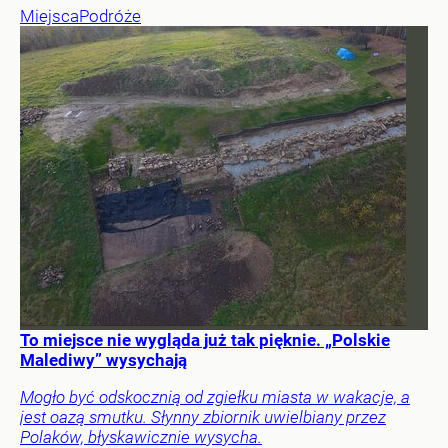
Miejsca
Podróże
To miejsce nie wygląda już tak pięknie. „Polskie
Malediwy” wysychają
Mogło być odskocznią od zgiełku miasta w wakacje, a
jest oazą smutku. Słynny zbiornik uwielbiany przez
Polaków, błyskawicznie wysycha.