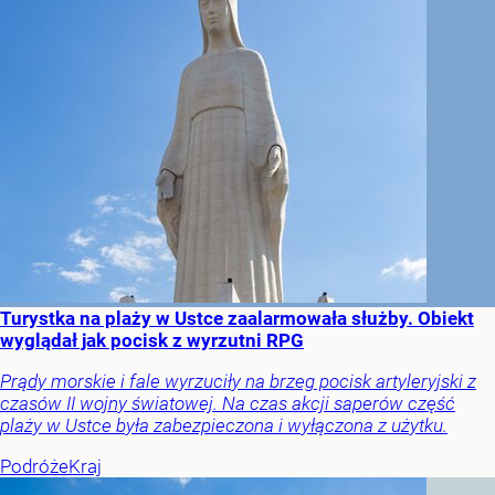
Turystka na plaży w Ustce zaalarmowała służby. Obiekt
wyglądał jak pocisk z wyrzutni RPG
Prądy morskie i fale wyrzuciły na brzeg pocisk artyleryjski z
czasów II wojny światowej. Na czas akcji saperów część
plaży w Ustce była zabezpieczona i wyłączona z użytku.
Podróże
Kraj