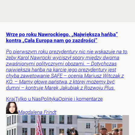
Wrze po roku Nawrockiego. „Największa hańba”
kontra „Cała Europa nam go zazdrości”
Po pierwszym roku prezydentury nic nie wskazuje na to,
żeby Karol Nawrocki wyciszył spory między dwoma
zwaśnionymi politycznymi obozami. – Dotychczas
największą hańbą na karcie jego prezydentury jest
chyba zawetowanie SAFE – ocenia Mariusz Witczak z
KO. – Mamy głowę państwa, z której możemy być
dumni – kontruje Marek Jakubiak z Rozwoju Plus.
Kraj
Tylko u Nas
Polityka
Opinie i komentarze
Magdalena
Frindt