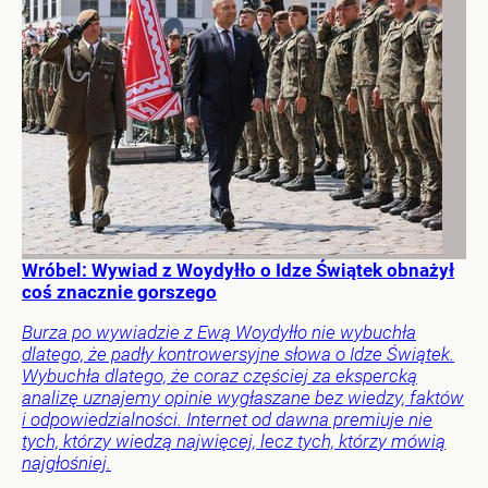
Wróbel: Wywiad z Woydyłło o Idze Świątek obnażył
coś znacznie gorszego
Burza po wywiadzie z Ewą Woydyłło nie wybuchła
dlatego, że padły kontrowersyjne słowa o Idze Świątek.
Wybuchła dlatego, że coraz częściej za ekspercką
analizę uznajemy opinie wygłaszane bez wiedzy, faktów
i odpowiedzialności. Internet od dawna premiuje nie
tych, którzy wiedzą najwięcej, lecz tych, którzy mówią
najgłośniej.