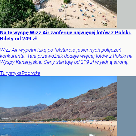
Na tę wyspę Wizz Air zaoferuje najwięcej lotów z Polski.
Bilety od 249 zł
Wizz Air wypełni lukę po falstarcie jesiennych połączeń
konkurenta. Tani przewoźnik dodaje więcej lotów z Polski na
Wyspy Kanaryjskie. Ceny startują od 219 zł w jedną stronę.
Turystyka
Podróże