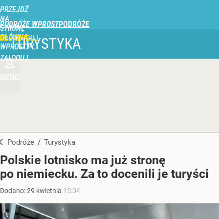
PRZEJDŹ
NA
PODRÓŻE WPROST
STRONĘ
GŁÓWNĄ
UBSKRYBUJ
TURYSTYKA
WPROST.PL
ZALOGUJ
MENU
Podróże
/
Turystyka
Polskie lotnisko ma już stronę
po niemiecku. Za to docenili je turyści
Dodano:
29
kwietnia
15:04