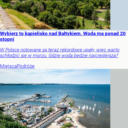
Wybierz to kąpielisko nad Bałtykiem. Woda ma ponad 20
stopni
W Polsce notowane są teraz rekordowe upały, więc warto
schłodzić się w morzu. Gdzie woda będzie najcieplejsza?
Miejsca
Podróże