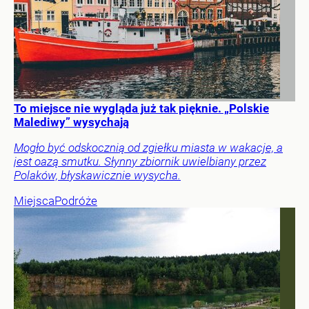
To miejsce nie wygląda już tak pięknie. „Polskie
Malediwy” wysychają
Mogło być odskocznią od zgiełku miasta w wakacje, a
jest oazą smutku. Słynny zbiornik uwielbiany przez
Polaków, błyskawicznie wysycha.
Miejsca
Podróże