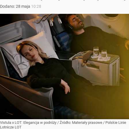
Dodano:
28
maja
10:28
Vistula x LOT: Elegancja w podróży
/ Źródło:
Materiały prasowe
/
Polskie Linie
Lotnicze LOT