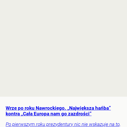
Wrze po roku Nawrockiego. „Największa hańba”
kontra „Cała Europa nam go zazdrości”
Po pierwszym roku prezydentury nic nie wskazuje na to,