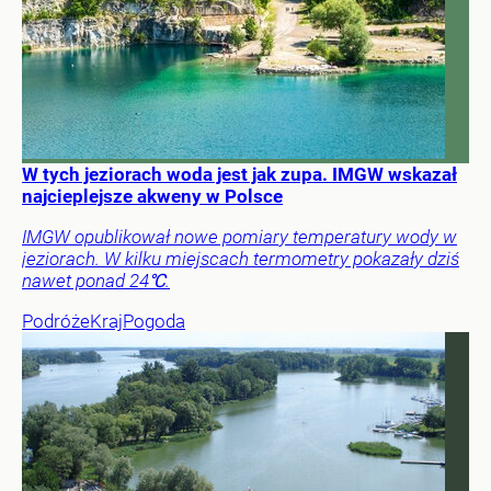
W tych jeziorach woda jest jak zupa. IMGW wskazał
najcieplejsze akweny w Polsce
IMGW opublikował nowe pomiary temperatury wody w
jeziorach. W kilku miejscach termometry pokazały dziś
nawet ponad 24℃.
Podróże
Kraj
Pogoda