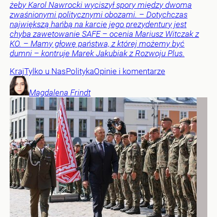
żeby Karol Nawrocki wyciszył spory między dwoma
zwaśnionymi politycznymi obozami. – Dotychczas
największą hańbą na karcie jego prezydentury jest
chyba zawetowanie SAFE – ocenia Mariusz Witczak z
KO. – Mamy głowę państwa, z której możemy być
dumni – kontruje Marek Jakubiak z Rozwoju Plus.
Kraj
Tylko u Nas
Polityka
Opinie i komentarze
Magdalena
Frindt