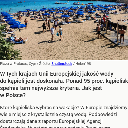
Plaża w Protaras, Cypr
/ Źródło:
Shutterstock
/
Helen198
W tych krajach Unii Europejskiej jakość wody
do kąpieli jest doskonała. Ponad 95 proc. kąpielisk
spełnia tam najwyższe kryteria. Jak jest
w Polsce?
Które kąpieliska wybrać na wakacje? W Europie znajdziemy
wiele miejsc z krystalicznie czystą wodą. Podpowiedzi
dostarczają dane z raportu Europejskiej Agencji
Środowiska. W ostatnim sprawozdaniu (bazującym