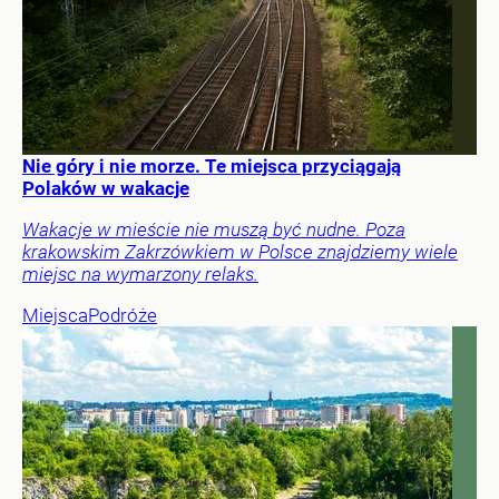
Nie góry i nie morze. Te miejsca przyciągają
Polaków w wakacje
Wakacje w mieście nie muszą być nudne. Poza
krakowskim Zakrzówkiem w Polsce znajdziemy wiele
miejsc na wymarzony relaks.
Miejsca
Podróże