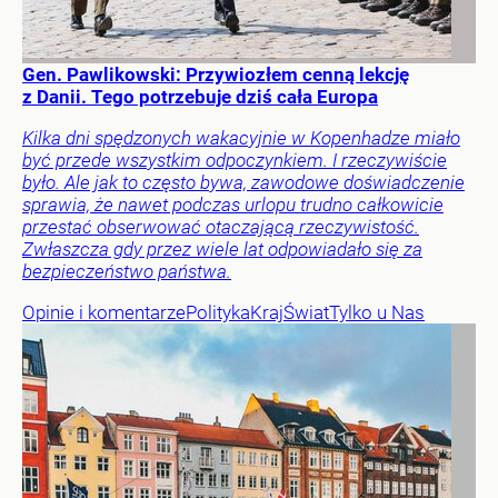
Gen. Pawlikowski: Przywiozłem cenną lekcję
z Danii. Tego potrzebuje dziś cała Europa
Kilka dni spędzonych wakacyjnie w Kopenhadze miało
być przede wszystkim odpoczynkiem. I rzeczywiście
było. Ale jak to często bywa, zawodowe doświadczenie
sprawia, że nawet podczas urlopu trudno całkowicie
przestać obserwować otaczającą rzeczywistość.
Zwłaszcza gdy przez wiele lat odpowiadało się za
bezpieczeństwo państwa.
Opinie i komentarze
Polityka
Kraj
Świat
Tylko u Nas