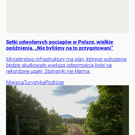
Setki odwołanych pociągów w Polsce, wielkie
opóźnienia. „Nie byliśmy na to przygotowani”
Ministerstwo infrastruktury ma plan, którego wdrożenie
będzie skutkowało większą odpornością kolei na
rekordowe upały. Statystyki nie kłamią.
Miejsca
Turystyka
Podróże