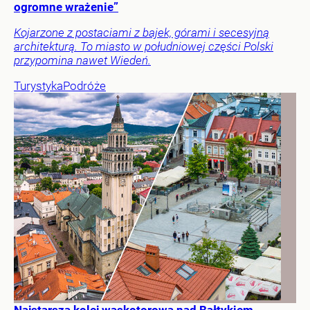
ogromne wrażenie”
Kojarzone z postaciami z bajek, górami i secesyjną
architekturą. To miasto w południowej części Polski
przypomina nawet Wiedeń.
Turystyka
Podróże