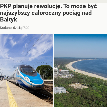
PKP planuje rewolucję. To może być
najszybszy całoroczny pociąg nad
Bałtyk
Dodano:
dzisiaj
7:02