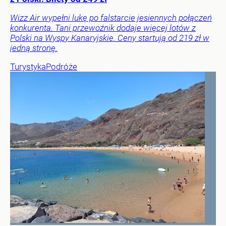
Wizz Air wypełni lukę po falstarcie jesiennych połączeń
konkurenta. Tani przewoźnik dodaje więcej lotów z
Polski na Wyspy Kanaryjskie. Ceny startują od 219 zł w
jedną stronę.
Turystyka
Podróże