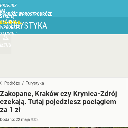
PRZEJDŹ
NA
PODRÓŻE WPROST
STRONĘ
GŁÓWNĄ
UBSKRYBUJ
TURYSTYKA
WPROST.PL
ZALOGUJ
MENU
Podróże
/
Turystyka
Zakopane, Kraków czy Krynica-Zdrój
czekają. Tutaj pojedziesz pociągiem
za 1 zł
Dodano:
22
maja
9:02