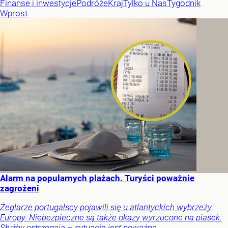
Finanse i inwestycje
Podróże
Kraj
Tylko u Nas
Tygodnik
Wprost
Alarm na popularnych plażach. Turyści poważnie
zagrożeni
Żeglarze portugalscy pojawili się u atlantyckich wybrzeży
Europy. Niebezpieczne są także okazy wyrzucone na piasek.
Służby ostrzegają – sytuacja jest poważna.