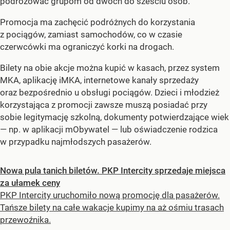
podróżować grupom od dwóch do sześciu osób.
Promocja ma zachęcić podróżnych do korzystania
z pociągów, zamiast samochodów, co w czasie
czerwcówki ma ograniczyć korki na drogach.
Bilety na obie akcje można kupić w kasach, przez system
MKA, aplikację iMKA, internetowe kanały sprzedaży
oraz bezpośrednio u obsługi pociągów. Dzieci i młodzież
korzystająca z promocji zawsze muszą posiadać przy
sobie legitymację szkolną, dokumenty potwierdzające wiek
— np. w aplikacji mObywatel — lub oświadczenie rodzica
w przypadku najmłodszych pasażerów.
Nowa pula tanich biletów. PKP Intercity sprzedaje miejsca
za ułamek ceny
PKP Intercity uruchomiło nową promocję dla pasażerów.
Tańsze bilety na całe wakacje kupimy na aż ośmiu trasach
przewoźnika.