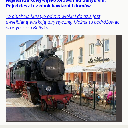
Najstarsza kolej wąskotorowa nad Bałtykiem.
Pojedziesz tuż obok kawiarni i domów
Ta ciuchcia kursuje od XIX wieku i do dziś jest
uwielbianą atrakcją turystyczną. Można tu podróżować
po wybrzeżu Bałtyku.