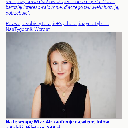
mnie, czy nowa duchowość jest dobra czy zła. Coraz
bardziej interesowało mnie, dlaczego tak wielu ludzi jej
potrzebuje”.
Rozwój osobisty
Terapie
Psychologia
Życie
Tylko u
Nas
Tygodnik Wprost
Na tę wyspę Wizz Air zaoferuje najwięcej lotów
z Polski. Bilety od 249 zł