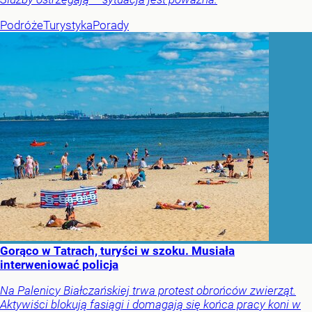
Podróże
Turystyka
Porady
Gorąco w Tatrach, turyści w szoku. Musiała
interweniować policja
Na Palenicy Białczańskiej trwa protest obrońców zwierząt.
Aktywiści blokują fasiągi i domagają się końca pracy koni w