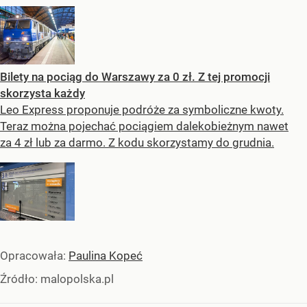
Bilety na pociąg do Warszawy za 0 zł. Z tej promocji
skorzysta każdy
Leo Express proponuje podróże za symboliczne kwoty.
Teraz można pojechać pociągiem dalekobieżnym nawet
za 4 zł lub za darmo. Z kodu skorzystamy do grudnia.
Opracowała:
Paulina Kopeć
Źródło:
malopolska.pl