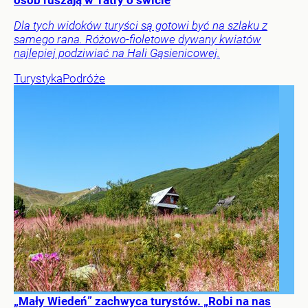
osób ruszają w Tatry o świcie
Dla tych widoków turyści są gotowi być na szlaku z
samego rana. Różowo-fioletowe dywany kwiatów
najlepiej podziwiać na Hali Gąsienicowej.
Turystyka
Podróże
„Mały Wiedeń” zachwyca turystów. „Robi na nas