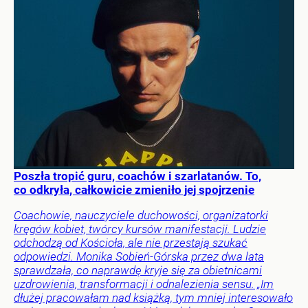
Poszła tropić guru, coachów i szarlatanów. To,
co odkryła, całkowicie zmieniło jej spojrzenie
Coachowie, nauczyciele duchowości, organizatorki
kręgów kobiet, twórcy kursów manifestacji. Ludzie
odchodzą od Kościoła, ale nie przestają szukać
odpowiedzi. Monika Sobień-Górska przez dwa lata
sprawdzała, co naprawdę kryje się za obietnicami
uzdrowienia, transformacji i odnalezienia sensu. „Im
dłużej pracowałam nad książką, tym mniej interesowało