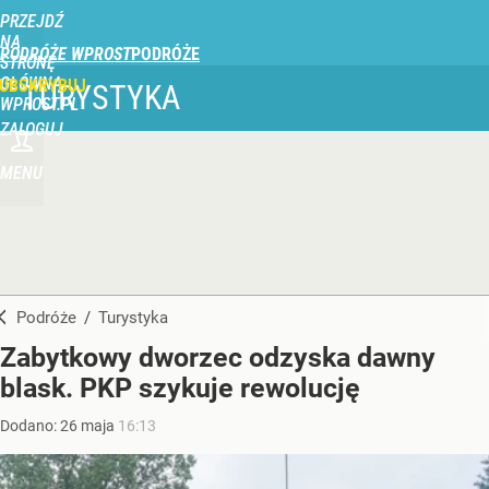
PRZEJDŹ
NA
PODRÓŻE WPROST
STRONĘ
GŁÓWNĄ
UBSKRYBUJ
TURYSTYKA
WPROST.PL
ZALOGUJ
MENU
Podróże
/
Turystyka
Zabytkowy dworzec odzyska dawny
blask. PKP szykuje rewolucję
Dodano:
26
maja
16:13