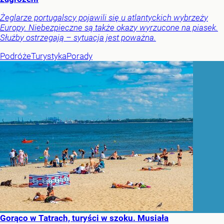
Żeglarze portugalscy pojawili się u atlantyckich wybrzeży
Europy. Niebezpieczne są także okazy wyrzucone na piasek.
Służby ostrzegają – sytuacja jest poważna.
Podróże
Turystyka
Porady
Gorąco w Tatrach, turyści w szoku. Musiała