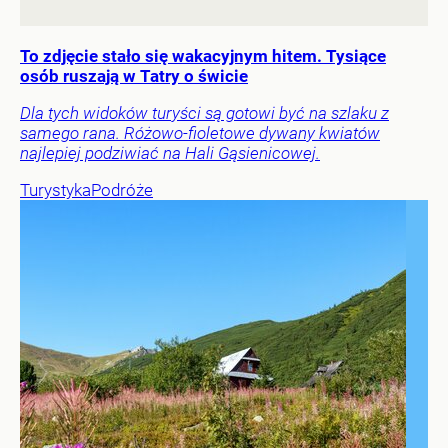
To zdjęcie stało się wakacyjnym hitem. Tysiące
osób ruszają w Tatry o świcie
Dla tych widoków turyści są gotowi być na szlaku z
samego rana. Różowo-fioletowe dywany kwiatów
najlepiej podziwiać na Hali Gąsienicowej.
Turystyka
Podróże