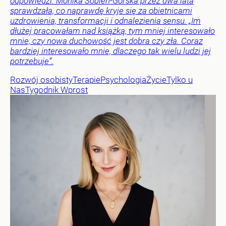
odpowiedzi. Monika Sobień-Górska przez dwa lata
sprawdzała, co naprawdę kryje się za obietnicami
uzdrowienia, transformacji i odnalezienia sensu. „Im
dłużej pracowałam nad książką, tym mniej interesowało
mnie, czy nowa duchowość jest dobra czy zła. Coraz
bardziej interesowało mnie, dlaczego tak wielu ludzi jej
potrzebuje”.
Rozwój osobisty
Terapie
Psychologia
Życie
Tylko u
Nas
Tygodnik Wprost