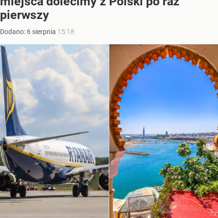
miejsca dolecimy z Polski po raz
pierwszy
Dodano:
6
sierpnia
15:18