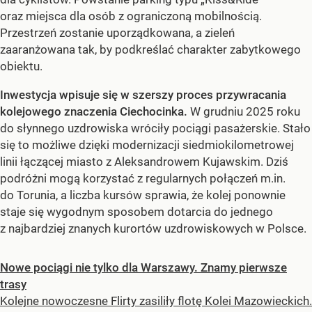
oraz miejsca dla osób z ograniczoną mobilnością.
Przestrzeń zostanie uporządkowana, a zieleń
zaaranżowana tak, by podkreślać charakter zabytkowego
obiektu.
Inwestycja wpisuje się w szerszy proces przywracania
kolejowego znaczenia Ciechocinka.
W grudniu 2025 roku
do słynnego uzdrowiska wróciły pociągi pasażerskie. Stało
się to możliwe dzięki modernizacji siedmiokilometrowej
linii łączącej miasto z Aleksandrowem Kujawskim. Dziś
podróżni mogą korzystać z regularnych połączeń m.in.
do Torunia, a liczba kursów sprawia, że kolej ponownie
staje się wygodnym sposobem dotarcia do jednego
z najbardziej znanych kurortów uzdrowiskowych w Polsce.
Nowe pociągi nie tylko dla Warszawy. Znamy pierwsze
trasy
Kolejne nowoczesne Flirty zasiliły flotę Kolei Mazowieckich.