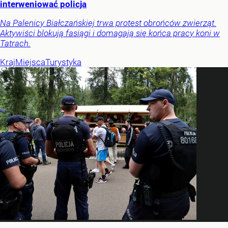
interweniować policja
Na Palenicy Białczańskiej trwa protest obrońców zwierząt.
Aktywiści blokują fasiągi i domagają się końca pracy koni w
Tatrach.
Kraj
Miejsca
Turystyka