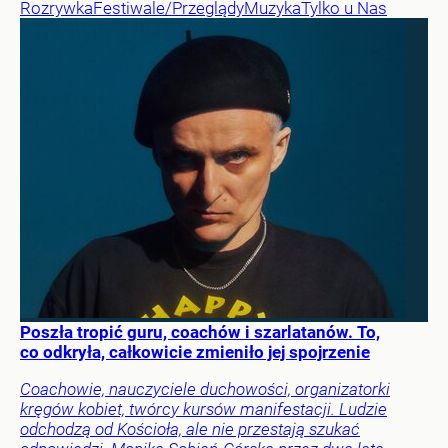
Rozrywka
Festiwale/Przeglądy
Muzyka
Tylko u Nas
Poszła tropić guru, coachów i szarlatanów. To,
co odkryła, całkowicie zmieniło jej spojrzenie
Coachowie, nauczyciele duchowości, organizatorki
kręgów kobiet, twórcy kursów manifestacji. Ludzie
odchodzą od Kościoła, ale nie przestają szukać