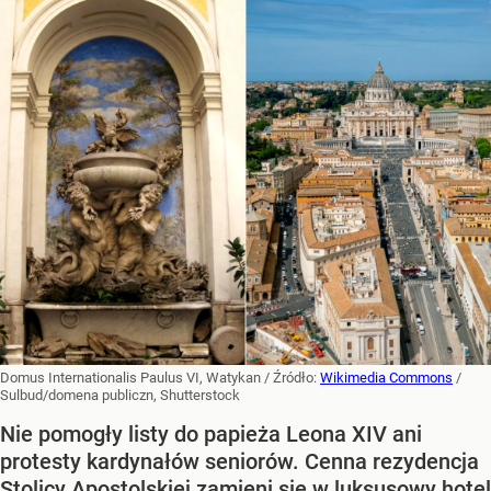
Domus Internationalis Paulus VI, Watykan
/ Źródło:
Wikimedia Commons
/
Sulbud/domena publiczn, Shutterstock
Nie pomogły listy do papieża Leona XIV ani
protesty kardynałów seniorów. Cenna rezydencja
Stolicy Apostolskiej zamieni się w luksusowy hotel