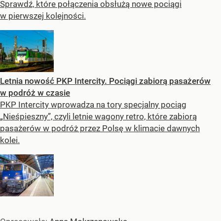
Sprawdź, które połączenia obsłużą nowe pociągi
w pierwszej kolejności.
Letnia nowość PKP Intercity. Pociągi zabiorą pasażerów
w podróż w czasie
PKP Intercity wprowadza na tory specjalny pociąg
„Nieśpieszny”, czyli letnie wagony retro, które zabiorą
pasażerów w podróż przez Polsę w klimacie dawnych
kolei.