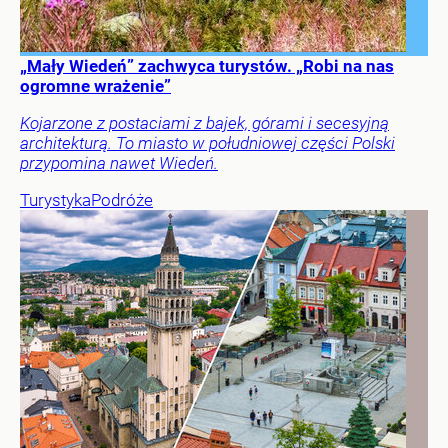
„Mały Wiedeń” zachwyca turystów. „Robi na nas
ogromne wrażenie”
Kojarzone z postaciami z bajek, górami i secesyjną
architekturą. To miasto w południowej części Polski
przypomina nawet Wiedeń.
Turystyka
Podróże