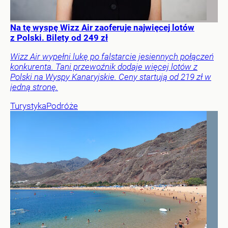
Na tę wyspę Wizz Air zaoferuje najwięcej lotów
z Polski. Bilety od 249 zł
Wizz Air wypełni lukę po falstarcie jesiennych połączeń
konkurenta. Tani przewoźnik dodaje więcej lotów z
Polski na Wyspy Kanaryjskie. Ceny startują od 219 zł w
jedną stronę.
Turystyka
Podróże