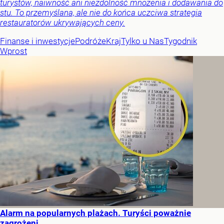
turystów, naiwność ani niezdolność mnożenia i dodawania do
stu. To przemyślana, ale nie do końca uczciwa strategia
restauratorów ukrywających ceny.
Finanse i inwestycje
Podróże
Kraj
Tylko u Nas
Tygodnik
Wprost
Alarm na popularnych plażach. Turyści poważnie
zagrożeni