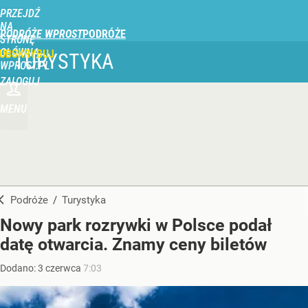
PRZEJDŹ
NA
PODRÓŻE WPROST
STRONĘ
GŁÓWNĄ
UBSKRYBUJ
TURYSTYKA
WPROST.PL
ZALOGUJ
MENU
Podróże
/
Turystyka
Nowy park rozrywki w Polsce podał
datę otwarcia. Znamy ceny biletów
Dodano:
3
czerwca
7:03