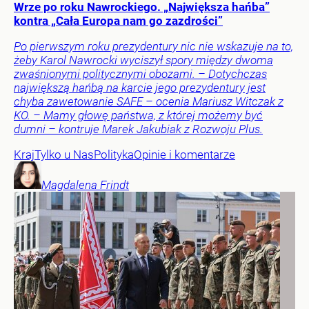
Wrze po roku Nawrockiego. „Największa hańba”
kontra „Cała Europa nam go zazdrości”
Po pierwszym roku prezydentury nic nie wskazuje na to,
żeby Karol Nawrocki wyciszył spory między dwoma
zwaśnionymi politycznymi obozami. – Dotychczas
największą hańbą na karcie jego prezydentury jest
chyba zawetowanie SAFE – ocenia Mariusz Witczak z
KO. – Mamy głowę państwa, z której możemy być
dumni – kontruje Marek Jakubiak z Rozwoju Plus.
Kraj
Tylko u Nas
Polityka
Opinie i komentarze
Magdalena
Frindt