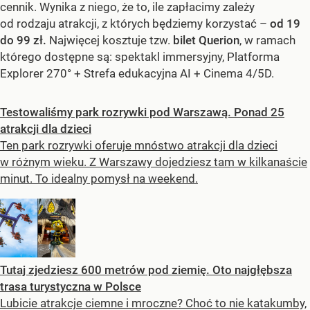
cennik. Wynika z niego, że to, ile zapłacimy zależy
od rodzaju atrakcji, z których będziemy korzystać –
od 19
do 99 zł.
Najwięcej kosztuje tzw.
bilet Querion
, w ramach
którego dostępne są: spektakl immersyjny, Platforma
Explorer 270° + Strefa edukacyjna AI + Cinema 4/5D.
Testowaliśmy park rozrywki pod Warszawą. Ponad 25
atrakcji dla dzieci
Ten park rozrywki oferuje mnóstwo atrakcji dla dzieci
w różnym wieku. Z Warszawy dojedziesz tam w kilkanaście
minut. To idealny pomysł na weekend.
Tutaj zjedziesz 600 metrów pod ziemię. Oto najgłębsza
trasa turystyczna w Polsce
Lubicie atrakcje ciemne i mroczne? Choć to nie katakumby,