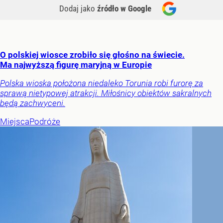
Dodaj jako
źródło w Google
O polskiej wiosce zrobiło się głośno na świecie.
Ma najwyższą figurę maryjną w Europie
Polska wioska położona niedaleko Torunia robi furorę za
sprawą nietypowej atrakcji. Miłośnicy obiektów sakralnych
będą zachwyceni.
Miejsca
Podróże