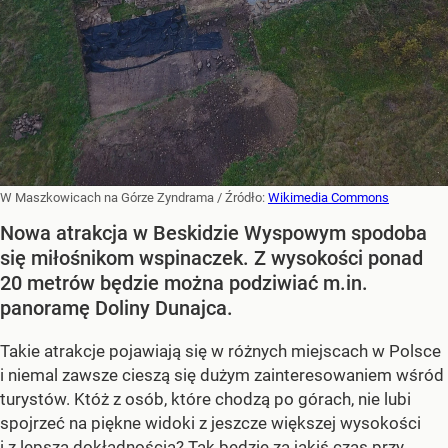
W Maszkowicach na Górze Zyndrama
/ Źródło:
Wikimedia Commons
Nowa atrakcja w Beskidzie Wyspowym spodoba
się miłośnikom wspinaczek. Z wysokości ponad
20 metrów będzie można podziwiać m.in.
panoramę Doliny Dunajca.
Takie atrakcje pojawiają się w różnych miejscach w Polsce
i niemal zawsze cieszą się dużym zainteresowaniem wśród
turystów. Któż z osób, które chodzą po górach, nie lubi
spojrzeć na piękne widoki z jeszcze większej wysokości
i z lepszą dokładnością? Tak będzie za jakiś czas przy