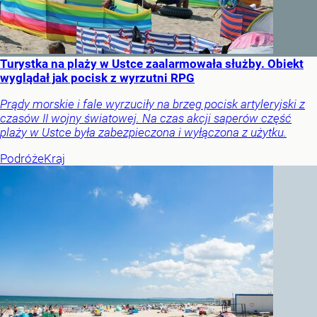
Turystka na plaży w Ustce zaalarmowała służby. Obiekt
wyglądał jak pocisk z wyrzutni RPG
Prądy morskie i fale wyrzuciły na brzeg pocisk artyleryjski z
czasów II wojny światowej. Na czas akcji saperów część
plaży w Ustce była zabezpieczona i wyłączona z użytku.
Podróże
Kraj