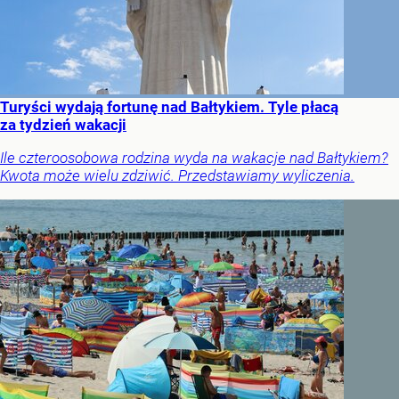
Turyści wydają fortunę nad Bałtykiem. Tyle płacą
za tydzień wakacji
Ile czteroosobowa rodzina wyda na wakacje nad Bałtykiem?
Kwota może wielu zdziwić. Przedstawiamy wyliczenia.