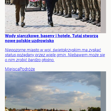
Wody siarczkowe, baseny i hotele. Tutaj stworzą
nowe polskie uzdrowisko
Niepozorne miasto w woj. świętokrzyskim ma zyskać
status pożądany przez wiele gmin. Niebawem może się
o nim zrobić bardzo głośno.
Miejsca
Podróże