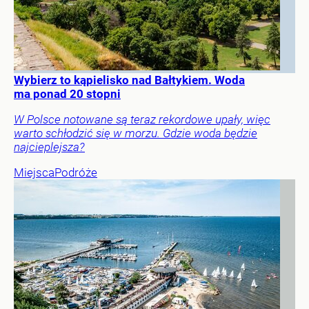
Wybierz to kąpielisko nad Bałtykiem. Woda
ma ponad 20 stopni
W Polsce notowane są teraz rekordowe upały, więc
warto schłodzić się w morzu. Gdzie woda będzie
najcieplejsza?
Miejsca
Podróże