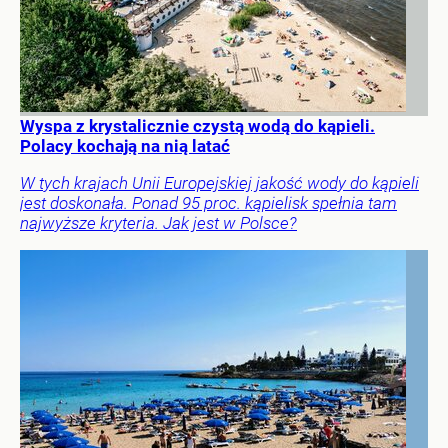
Wyspa z krystalicznie czystą wodą do kąpieli.
Polacy kochają na nią latać
W tych krajach Unii Europejskiej jakość wody do kąpieli
jest doskonała. Ponad 95 proc. kąpielisk spełnia tam
najwyższe kryteria. Jak jest w Polsce?