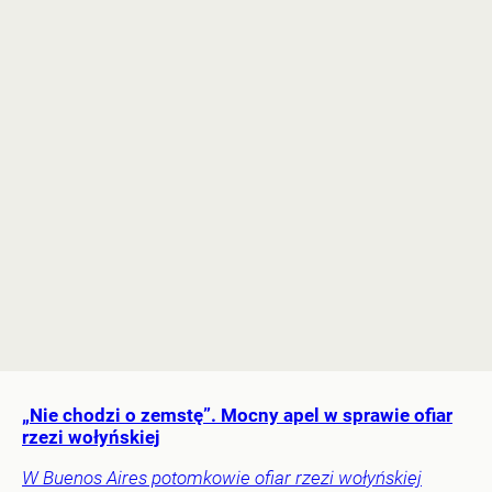
„Nie chodzi o zemstę”. Mocny apel w sprawie ofiar
rzezi wołyńskiej
W Buenos Aires potomkowie ofiar rzezi wołyńskiej