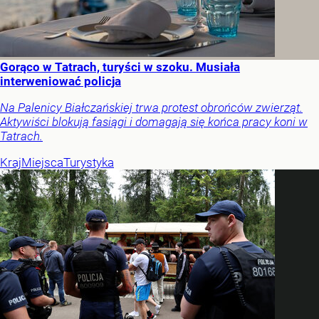
Gorąco w Tatrach, turyści w szoku. Musiała
interweniować policja
Na Palenicy Białczańskiej trwa protest obrońców zwierząt.
Aktywiści blokują fasiągi i domagają się końca pracy koni w
Tatrach.
Kraj
Miejsca
Turystyka