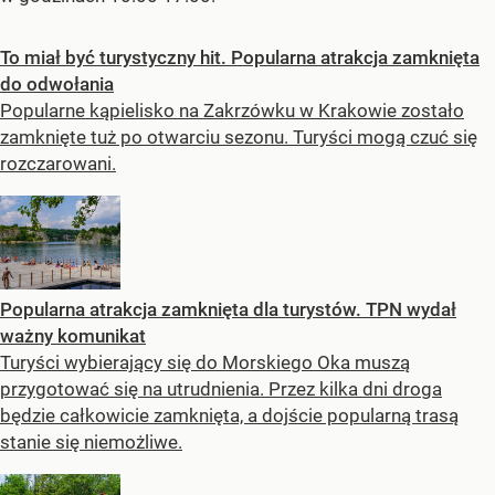
To miał być turystyczny hit. Popularna atrakcja zamknięta
do odwołania
Popularne kąpielisko na Zakrzówku w Krakowie zostało
zamknięte tuż po otwarciu sezonu. Turyści mogą czuć się
rozczarowani.
Popularna atrakcja zamknięta dla turystów. TPN wydał
ważny komunikat
Turyści wybierający się do Morskiego Oka muszą
przygotować się na utrudnienia. Przez kilka dni droga
będzie całkowicie zamknięta, a dojście popularną trasą
stanie się niemożliwe.