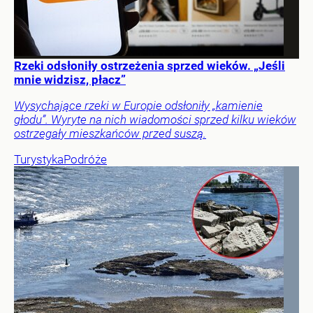
Rzeki odsłoniły ostrzeżenia sprzed wieków. „Jeśli
mnie widzisz, płacz”
Wysychające rzeki w Europie odsłoniły „kamienie
głodu”. Wyryte na nich wiadomości sprzed kilku wieków
ostrzegały mieszkańców przed suszą.
Turystyka
Podróże