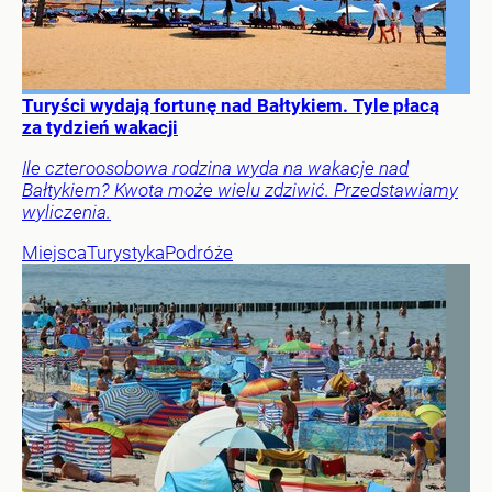
Turyści wydają fortunę nad Bałtykiem. Tyle płacą
za tydzień wakacji
Ile czteroosobowa rodzina wyda na wakacje nad
Bałtykiem? Kwota może wielu zdziwić. Przedstawiamy
wyliczenia.
Miejsca
Turystyka
Podróże