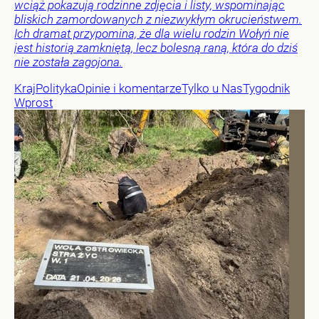
wciąż pokazują rodzinne zdjęcia i listy, wspominając
bliskich zamordowanych z niezwykłym okrucieństwem.
Ich dramat przypomina, że dla wielu rodzin Wołyń nie
jest historią zamkniętą, lecz bolesną raną, która do dziś
nie została zagojona.
Kraj
Polityka
Opinie i komentarze
Tylko u Nas
Tygodnik
Wprost