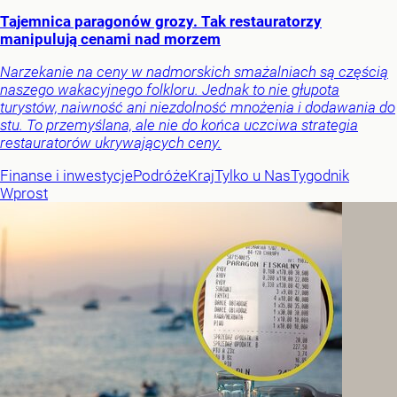
Tajemnica paragonów grozy. Tak restauratorzy
manipulują cenami nad morzem
Narzekanie na ceny w nadmorskich smażalniach są częścią
naszego wakacyjnego folkloru. Jednak to nie głupota
turystów, naiwność ani niezdolność mnożenia i dodawania do
stu. To przemyślana, ale nie do końca uczciwa strategia
restauratorów ukrywających ceny.
Finanse i inwestycje
Podróże
Kraj
Tylko u Nas
Tygodnik
Wprost