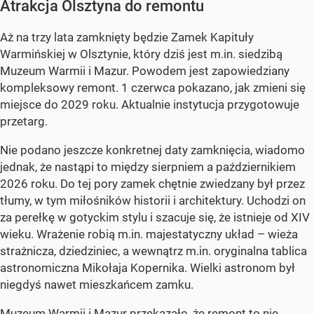
Atrakcja Olsztyna do remontu
Aż na trzy lata zamknięty będzie Zamek Kapituły
Warmińskiej w Olsztynie, który dziś jest m.in. siedzibą
Muzeum Warmii i Mazur. Powodem jest zapowiedziany
kompleksowy remont. 1 czerwca pokazano, jak zmieni się
miejsce do 2029 roku. Aktualnie instytucja przygotowuje
przetarg.
Nie podano jeszcze konkretnej daty zamknięcia, wiadomo
jednak, że nastąpi to między sierpniem a październikiem
2026 roku. Do tej pory zamek chętnie zwiedzany był przez
tłumy, w tym miłośników historii i architektury. Uchodzi on
za perełkę w gotyckim stylu i szacuje się, że istnieje od XIV
wieku. Wrażenie robią m.in. majestatyczny układ – wieża
strażnicza, dziedziniec, a wewnątrz m.in. oryginalna tablica
astronomiczna Mikołaja Kopernika. Wielki astronom był
niegdyś nawet mieszkańcem zamku.
Muzeum Warmii i Mazur przekazało, że remont to nie