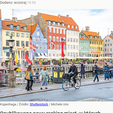
Dodano:
wczoraj
18:54
Kopenhaga
/ Źródło:
Shutterstock
/
Michele Ursi