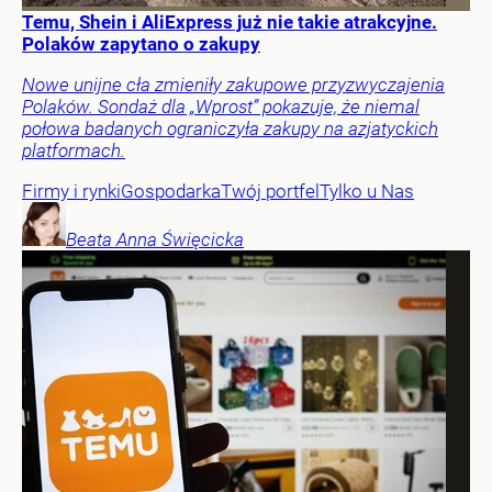
Temu, Shein i AliExpress już nie takie atrakcyjne.
Polaków zapytano o zakupy
Nowe unijne cła zmieniły zakupowe przyzwyczajenia
Polaków. Sondaż dla „Wprost” pokazuje, że niemal
połowa badanych ograniczyła zakupy na azjatyckich
platformach.
Firmy i rynki
Gospodarka
Twój portfel
Tylko u Nas
Beata Anna
Święcicka