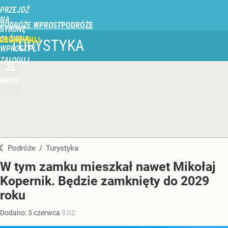
PRZEJDŹ
NA
PODRÓŻE WPROST
STRONĘ
GŁÓWNĄ
UBSKRYBUJ
TURYSTYKA
WPROST.PL
ZALOGUJ
MENU
Podróże
/
Turystyka
W tym zamku mieszkał nawet Mikołaj
Kopernik. Będzie zamknięty do 2029
roku
Dodano:
3
czerwca
9:02