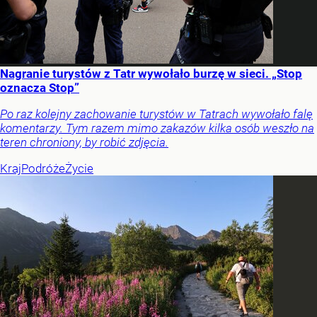
Nagranie turystów z Tatr wywołało burzę w sieci. „Stop
oznacza Stop”
Po raz kolejny zachowanie turystów w Tatrach wywołało falę
komentarzy. Tym razem mimo zakazów kilka osób weszło na
teren chroniony, by robić zdjęcia.
Kraj
Podróże
Życie