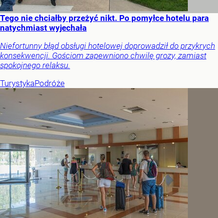
Tego nie chciałby przeżyć nikt. Po pomyłce hotelu para
natychmiast wyjechała
Niefortunny błąd obsługi hotelowej doprowadził do przykrych
konsekwencji. Gościom zapewniono chwilę grozy, zamiast
spokojnego relaksu.
Turystyka
Podróże