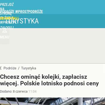
PRZEJDŹ
NA
PODRÓŻE WPROST
STRONĘ
GŁÓWNĄ
UBSKRYBUJ
TURYSTYKA
WPROST.PL
ZALOGUJ
MENU
Podróże
/
Turystyka
Chcesz ominąć kolejki, zapłacisz
więcej. Polskie lotnisko podnosi ceny
Dodano:
8
czerwca
11:04