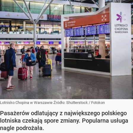
Lotnisko Chopina w Warszawie
Źródło:
Shutterstock
/
Fotokon
Pasażerów odlatujący z największego polskiego
lotniska czekają spore zmiany. Popularna usługa
nagle podrożała.