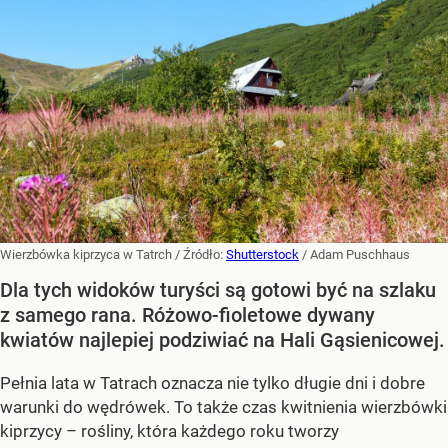
Wierzbówka kiprzyca w Tatrch
/ Źródło:
Shutterstock
/
Adam Puschhaus
Dla tych widoków turyści są gotowi być na szlaku
z samego rana. Różowo-fioletowe dywany
kwiatów najlepiej podziwiać na Hali Gąsienicowej.
Pełnia lata w Tatrach oznacza nie tylko długie dni i dobre
warunki do wędrówek. To także czas kwitnienia wierzbówki
kiprzycy – rośliny, która każdego roku tworzy