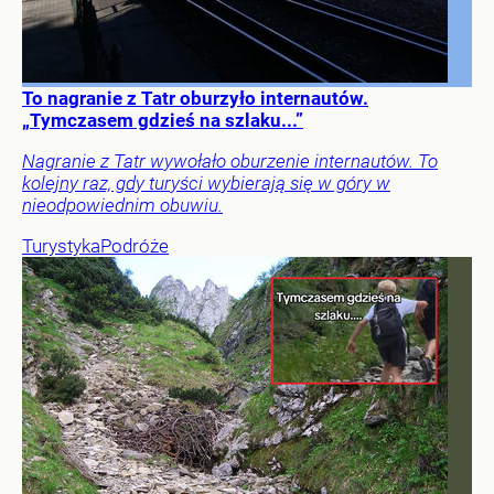
To nagranie z Tatr oburzyło internautów.
„Tymczasem gdzieś na szlaku...”
Nagranie z Tatr wywołało oburzenie internautów. To
kolejny raz, gdy turyści wybierają się w góry w
nieodpowiednim obuwiu.
Turystyka
Podróże