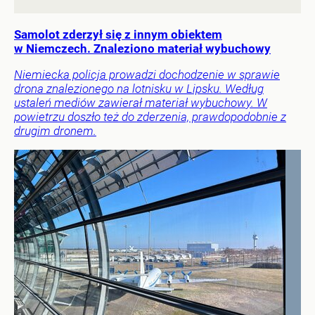
Samolot zderzył się z innym obiektem
w Niemczech. Znaleziono materiał wybuchowy
Niemiecka policja prowadzi dochodzenie w sprawie
drona znalezionego na lotnisku w Lipsku. Według
ustaleń mediów zawierał materiał wybuchowy. W
powietrzu doszło też do zderzenia, prawdopodobnie z
drugim dronem.