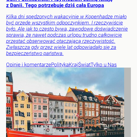
z Danii. Tego potrzebuje dziś cała Europa
Kilka dni spędzonych wakacyjnie w Kopenhadze miało
być przede wszystkim odpoczynkiem. I rzeczywiście
było. Ale jak to często bywa, zawodowe doświadczenie
sprawia, że nawet podczas urlopu trudno całkowicie
przestać obserwować otaczającą rzeczywistość.
Zwłaszcza gdy przez wiele lat odpowiadało się za
bezpieczeństwo państwa.
Opinie i komentarze
Polityka
Kraj
Świat
Tylko u Nas