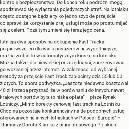
kontrolę bezpieczeństwa. Do końca roku podróżni mogą
spodziewać się wyłączania pojedynczych stref. Na lotnisku
często dostępne będzie tylko jedno szybkie przejście,
co sprawi, że korzystanie z tej usługi może po prostu mijać
się z celem. Poza tym zmieni się teraz jego cena.
Istnieją dwa sposoby na dokupienie Fast Tracka:
po pierwsze, co dla wielu pasażerów najwygodniejsze,
można zrobić to w automatycznym kiosku na lotnisku.
Można także, dla niewielkiej oszczędności, zarezerwować
go wcześniej przez internet. W zależności od wybranej
metody za przejście Fast Track zapłacimy dziś 55 lub 50
złotych. To spora podwyżka. „Jeszcze niedawno kosztował
40 zł i trzeba przyznać, że w porównaniu do innych, nawet
krajowych portów była to niska opłata” – pisze Rynek
Lotniczy. „Mimo korekty cenowej fast track na Lotnisku
Chopina pozostaje konkurencyjny na tle podobnych usług
oferowanych na innych lotniskach w Polsce i Europie” –
tłumaczy Dorota Klamka z biura prasowego Polskich