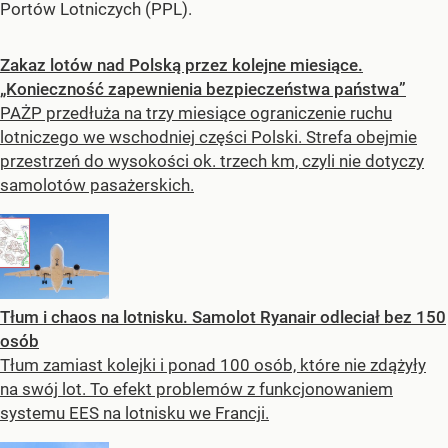
Portów Lotniczych (PPL).
Zakaz lotów nad Polską przez kolejne miesiące.
„Konieczność zapewnienia bezpieczeństwa państwa”
PAŻP przedłuża na trzy miesiące ograniczenie ruchu
lotniczego we wschodniej części Polski. Strefa obejmie
przestrzeń do wysokości ok. trzech km, czyli nie dotyczy
samolotów pasażerskich.
Tłum i chaos na lotnisku. Samolot Ryanair odleciał bez 150
osób
Tłum zamiast kolejki i ponad 100 osób, które nie zdążyły
na swój lot. To efekt problemów z funkcjonowaniem
systemu EES na lotnisku we Francji.