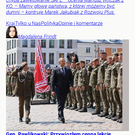
chyba zawetowanie SAFE – ocenia Mariusz Witczak z
KO. – Mamy głowę państwa, z której możemy być
dumni – kontruje Marek Jakubiak z Rozwoju Plus.
Kraj
Tylko u Nas
Polityka
Opinie i komentarze
Magdalena
Frindt
Gen. Pawlikowski: Przywiozłem cenną lekcję