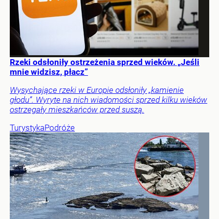
Rzeki odsłoniły ostrzeżenia sprzed wieków. „Jeśli
mnie widzisz, płacz”
Wysychające rzeki w Europie odsłoniły „kamienie
głodu”. Wyryte na nich wiadomości sprzed kilku wieków
ostrzegały mieszkańców przed suszą.
Turystyka
Podróże