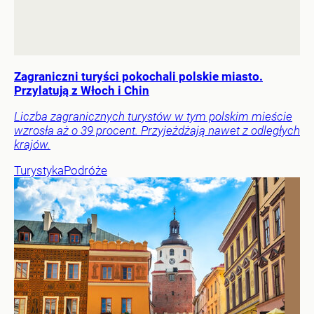
Zagraniczni turyści pokochali polskie miasto.
Przylatują z Włoch i Chin
Liczba zagranicznych turystów w tym polskim mieście
wzrosła aż o 39 procent. Przyjeżdżają nawet z odległych
krajów.
Turystyka
Podróże