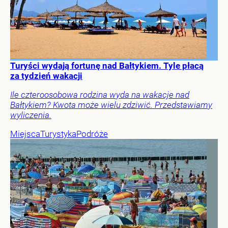
Turyści wydają fortunę nad Bałtykiem. Tyle płacą
za tydzień wakacji
Ile czteroosobowa rodzina wyda na wakacje nad
Bałtykiem? Kwota może wielu zdziwić. Przedstawiamy
wyliczenia.
Miejsca
Turystyka
Podróże