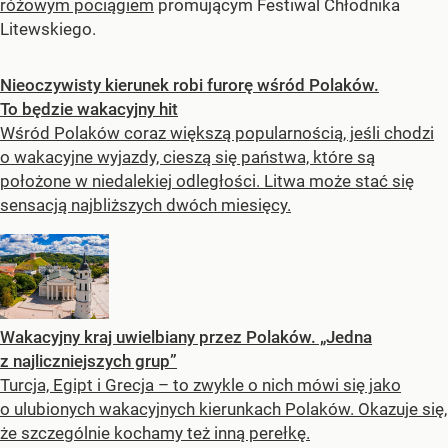
różowym pociągiem
promującym Festiwal Chłodnika
Litewskiego.
Nieoczywisty kierunek robi furorę wśród Polaków.
To będzie wakacyjny hit
Wśród Polaków coraz większą popularnością, jeśli chodzi
o wakacyjne wyjazdy, cieszą się państwa, które są
położone w niedalekiej odległości. Litwa może stać się
sensacją najbliższych dwóch miesięcy.
Wakacyjny kraj uwielbiany przez Polaków. „Jedna
z najliczniejszych grup”
Turcja, Egipt i Grecja – to zwykle o nich mówi się jako
o ulubionych wakacyjnych kierunkach Polaków. Okazuje się,
że szczególnie kochamy też inną perełkę.