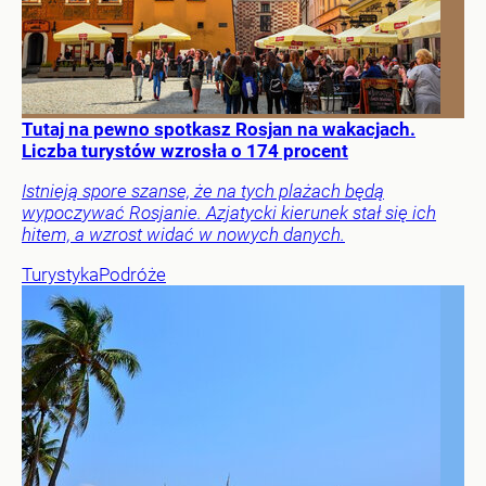
Tutaj na pewno spotkasz Rosjan na wakacjach.
Liczba turystów wzrosła o 174 procent
Istnieją spore szanse, że na tych plażach będą
wypoczywać Rosjanie. Azjatycki kierunek stał się ich
hitem, a wzrost widać w nowych danych.
Turystyka
Podróże