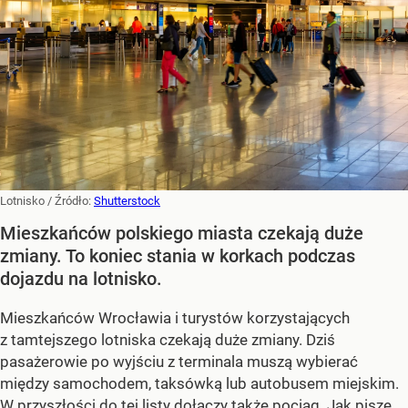
Lotnisko
/ Źródło:
Shutterstock
Mieszkańców polskiego miasta czekają duże
zmiany. To koniec stania w korkach podczas
dojazdu na lotnisko.
Mieszkańców Wrocławia i turystów korzystających
z tamtejszego lotniska czekają duże zmiany. Dziś
pasażerowie po wyjściu z terminala muszą wybierać
między samochodem, taksówką lub autobusem miejskim.
W przyszłości do tej listy dołączy także pociąg. Jak pisze