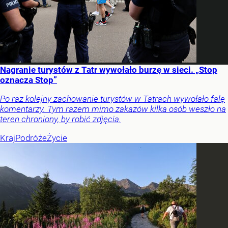
Nagranie turystów z Tatr wywołało burzę w sieci. „Stop
oznacza Stop”
Po raz kolejny zachowanie turystów w Tatrach wywołało falę
komentarzy. Tym razem mimo zakazów kilka osób weszło na
teren chroniony, by robić zdjęcia.
Kraj
Podróże
Życie