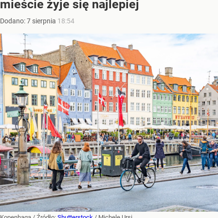
mieście żyje się najlepiej
Dodano:
7
sierpnia
18:54
Kopenhaga
/ Źródło:
Shutterstock
/
Michele Ursi