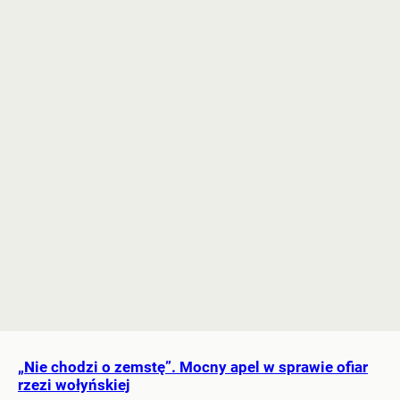
„Nie chodzi o zemstę”. Mocny apel w sprawie ofiar
rzezi wołyńskiej