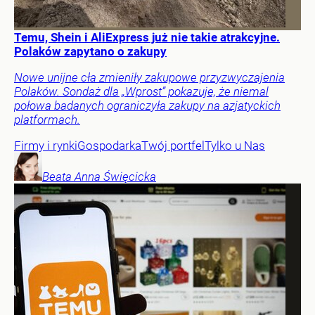
Temu, Shein i AliExpress już nie takie atrakcyjne.
Polaków zapytano o zakupy
Nowe unijne cła zmieniły zakupowe przyzwyczajenia
Polaków. Sondaż dla „Wprost” pokazuje, że niemal
połowa badanych ograniczyła zakupy na azjatyckich
platformach.
Firmy i rynki
Gospodarka
Twój portfel
Tylko u Nas
Beata Anna
Święcicka