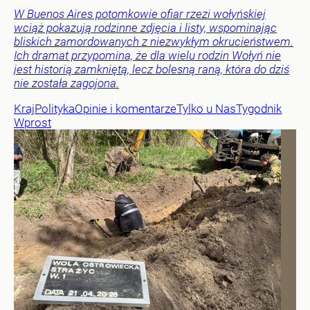
W Buenos Aires potomkowie ofiar rzezi wołyńskiej
wciąż pokazują rodzinne zdjęcia i listy, wspominając
bliskich zamordowanych z niezwykłym okrucieństwem.
Ich dramat przypomina, że dla wielu rodzin Wołyń nie
jest historią zamkniętą, lecz bolesną raną, która do dziś
nie została zagojona.
Kraj
Polityka
Opinie i komentarze
Tylko u Nas
Tygodnik
Wprost