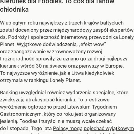
Kierunek dla Foodies. To coś dla fanów
chłodnika
W ubiegłym roku największy z trzech krajów bałtyckich
został doceniony przez międzynarodowy zespół ekspertów
ds. Podróży i społeczność internetową przewodnika Lonely
Planet. Wyjątkowe doświadczenia, „efekt wow”
oraz zaangażowanie w zrównoważony rozwój
I różnorodność sprawiły, że uznano go za drugi najlepszy
kierunek wśród 30 na świecie oraz pierwszy w Europie.
To najwyższe wyróżnienie, jakie Litwa kiedykolwiek
otrzymała w rankingu Lonely Planet.
Ranking uwzględniał również wydarzenia specjalne, które
zwiększają atrakcyjność kierunku. To prestiżowe
wyróżnienie ogłoszono przed Litewskim Tygodniem
Gastronomicznym, który co roku jest organizowany
jesienią. Foodies i turyści nie muszą wcale czekać
do listopada. Tego lata
Polacy mogą pojechać wyjątkowym