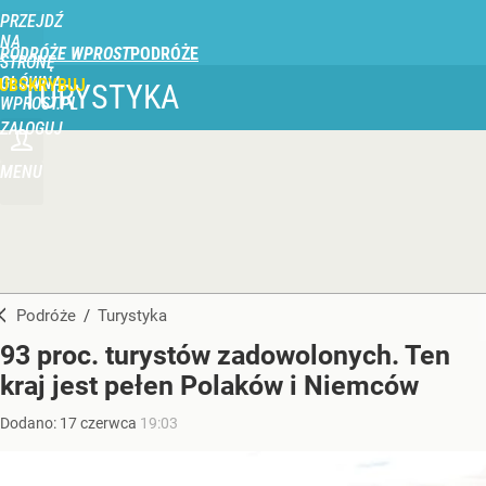
PRZEJDŹ
NA
PODRÓŻE WPROST
STRONĘ
GŁÓWNĄ
UBSKRYBUJ
TURYSTYKA
WPROST.PL
ZALOGUJ
MENU
Podróże
/
Turystyka
93 proc. turystów zadowolonych. Ten
kraj jest pełen Polaków i Niemców
Dodano:
17
czerwca
19:03