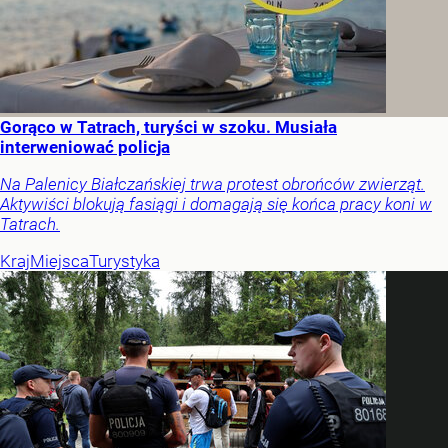
Gorąco w Tatrach, turyści w szoku. Musiała
interweniować policja
Na Palenicy Białczańskiej trwa protest obrońców zwierząt.
Aktywiści blokują fasiągi i domagają się końca pracy koni w
Tatrach.
Kraj
Miejsca
Turystyka