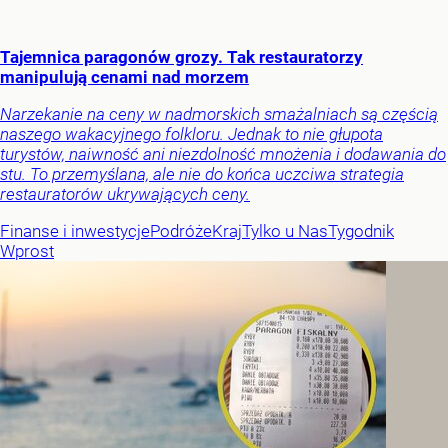
Tajemnica paragonów grozy. Tak restauratorzy
manipulują cenami nad morzem
Narzekanie na ceny w nadmorskich smażalniach są częścią
naszego wakacyjnego folkloru. Jednak to nie głupota
turystów, naiwność ani niezdolność mnożenia i dodawania do
stu. To przemyślana, ale nie do końca uczciwa strategia
restauratorów ukrywających ceny.
Finanse i inwestycje
Podróże
Kraj
Tylko u Nas
Tygodnik
Wprost