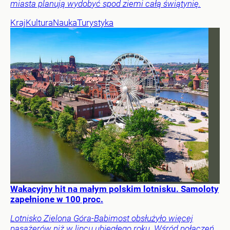
miasta planują wydobyć spod ziemi całą świątynię.
Kraj
Kultura
Nauka
Turystyka
Wakacyjny hit na małym polskim lotnisku. Samoloty
zapełnione w 100 proc.
Lotnisko Zielona Góra-Babimost obsłużyło więcej
pasażerów niż w lipcu ubiegłego roku. Wśród połączeń