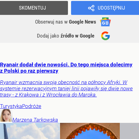
SKOMENTUJ
UDOSTĘPNIJ
Obserwuj nas
w
Google News
Dodaj jako
źródło w Google
Ryanair dodał dwie nowości. Do tego miejsca dolecimy
z Polski po raz pierwszy
Ryanair wzmacnia swoją obecność na północy Afryki. W
systemie rezerwacyjnym taniej linii pojawiły się dwie nowe
trasy - z Krakowa i z Wrocławia do Maroka.
Turystyka
Podróże
Marzena
Tarkowska