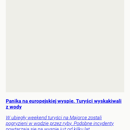
Panika na europejskiej wyspie. Turyści wyskakiwali
z wody
W ubiegły weekend turyści na Majorce zostali
pogryzieni w wodzie przez ryby. Podobne incydenty
powtarzają się na wyspie już od kilku lat.