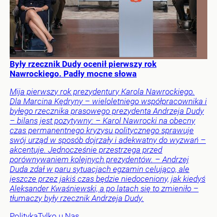
Były rzecznik Dudy ocenił pierwszy rok
Nawrockiego. Padły mocne słowa
Mija pierwszy rok prezydentury Karola Nawrockiego.
Dla Marcina Kędryny – wieloletniego współpracownika i
byłego rzecznika prasowego prezydenta Andrzeja Dudy
– bilans jest pozytywny: – Karol Nawrocki na obecny
czas permanentnego kryzysu politycznego sprawuje
swój urząd w sposób dojrzały i adekwatny do wyzwań –
akcentuje. Jednocześnie przestrzega przed
porównywaniem kolejnych prezydentów. – Andrzej
Duda zdał w paru sytuacjach egzamin celująco, ale
jeszcze przez jakiś czas będzie niedoceniony, jak kiedyś
Aleksander Kwaśniewski, a po latach się to zmieniło –
tłumaczy były rzecznik Andrzeja Dudy.
Polityka
Tylko u Nas