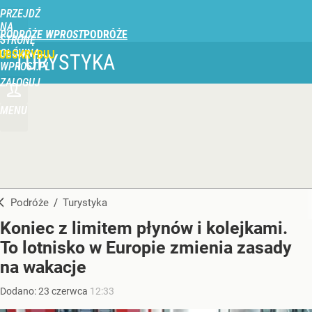
PRZEJDŹ
NA
PODRÓŻE WPROST
STRONĘ
GŁÓWNĄ
UBSKRYBUJ
TURYSTYKA
WPROST.PL
ZALOGUJ
MENU
Podróże
/
Turystyka
Koniec z limitem płynów i kolejkami.
To lotnisko w Europie zmienia zasady
na wakacje
Dodano:
23
czerwca
12:33