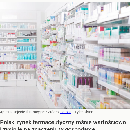
Apteka, zdjęcie ilustracyjne
/ Źródło:
Fotolia
/
Tyler Olson
Polski rynek farmaceutyczny rośnie wartościowo
i zyskuje na znaczeniu w gospodarce,