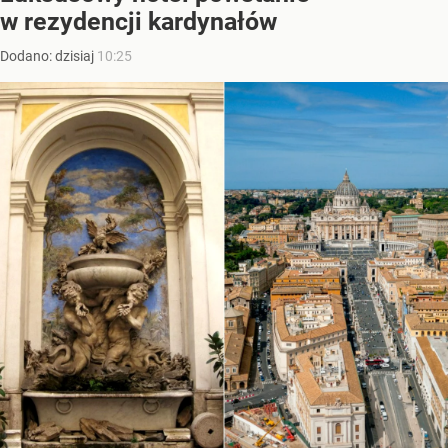
w rezydencji kardynałów
Dodano:
dzisiaj
10:25