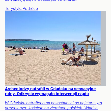
Turystyka
Podróże
Archeolodzy natrafili w Gdańsku na sensacyjne
ruiny. Odkrycie wymagało interwencji rządu
W Gdańsku natrafiono na pozostałości po najstarszym
drewnianym kościele na ziemiach polskich. Władze