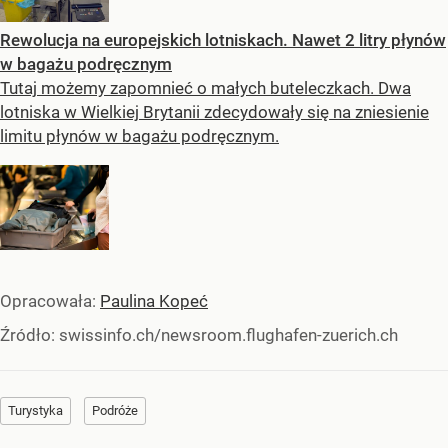
Rewolucja na europejskich lotniskach. Nawet 2 litry płynów
w bagażu podręcznym
Tutaj możemy zapomnieć o małych buteleczkach. Dwa
lotniska w Wielkiej Brytanii zdecydowały się na zniesienie
limitu płynów w bagażu podręcznym.
Opracowała:
Paulina Kopeć
Źródło:
swissinfo.ch/newsroom.flughafen-zuerich.ch
Turystyka
Podróże