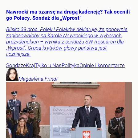
Nawrocki ma szansę na drugą kadencję? Tak ocenili
go Polacy. Sondaż dla „Wprost”
Blisko 39 proc. Polek i Polaków deklaruje, że ponownie
zagłosowałoby na Karola Nawrockiego w wyborach
prezydenckich – wynika z sondażu SW Research dla
„Wprost”. Grupa krytyków głowy państwa jest
liczniejsza.
Sondaże
Kraj
Tylko u Nas
Polityka
Opinie i komentarze
Magdalena
Frindt