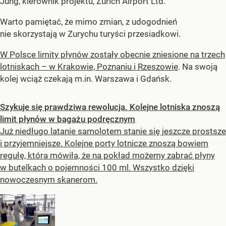
Jung, kierownik projektu, Zurich Airport Ltd.
Warto pamiętać, że mimo zmian, z udogodnień
nie skorzystają w Zurychu turyści przesiadkowi.
W Polsce limity płynów zostały obecnie zniesione na trzech
lotniskach – w Krakowie, Poznaniu i Rzeszowie
. Na swoją
kolej wciąż czekają m.in. Warszawa i Gdańsk.
Szykuje się prawdziwa rewolucja. Kolejne lotniska znoszą
limit płynów w bagażu podręcznym
Już niedługo latanie samolotem stanie się jeszcze prostsze
i przyjemniejsze. Kolejne porty lotnicze znoszą bowiem
regułę, która mówiła, że na pokład możemy zabrać płyny
w butelkach o pojemności 100 ml. Wszystko dzięki
nowoczesnym skanerom.