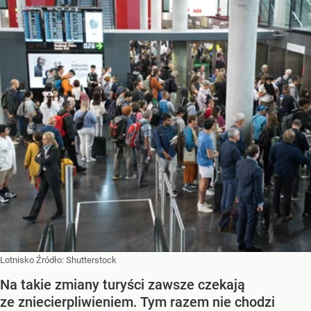
Lotnisko
Źródło:
Shutterstock
Na takie zmiany turyści zawsze czekają
ze zniecierpliwieniem. Tym razem nie chodzi