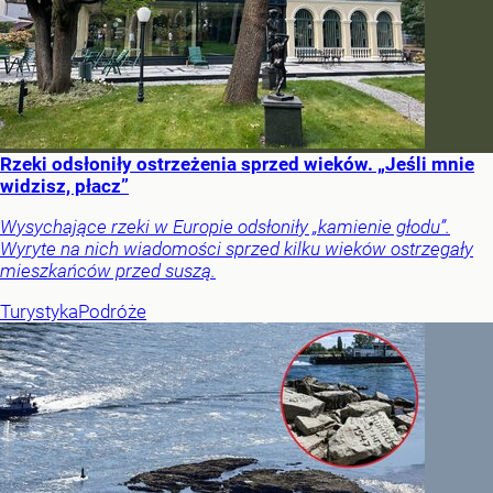
Rzeki odsłoniły ostrzeżenia sprzed wieków. „Jeśli mnie
widzisz, płacz”
Wysychające rzeki w Europie odsłoniły „kamienie głodu”.
Wyryte na nich wiadomości sprzed kilku wieków ostrzegały
mieszkańców przed suszą.
Turystyka
Podróże