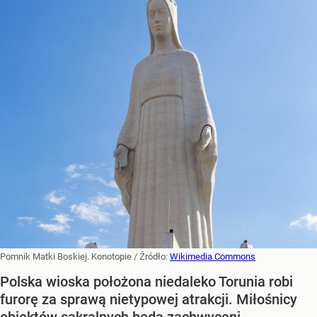
Pomnik Matki Boskiej. Konotopie
/ Źródło:
Wikimedia Commons
Polska wioska położona niedaleko Torunia robi
furorę za sprawą nietypowej atrakcji. Miłośnicy
obiektów sakralnych będą zachwyceni.