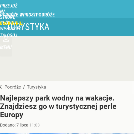
PRZEJDŹ
NA
PODRÓŻE WPROST
STRONĘ
GŁÓWNĄ
UBSKRYBUJ
TURYSTYKA
WPROST.PL
ZALOGUJ
MENU
Podróże
/
Turystyka
Najlepszy park wodny na wakacje.
Znajdziesz go w turystycznej perle
Europy
Dodano:
7
lipca
11:03