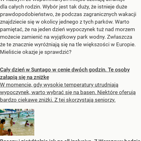
dla całych rodzin. Wybór jest tak duży, że istnieje duże
prawdopodobieństwo, że podczas zagranicznych wakacji
znajdziecie się w okolicy jednego z tych parków. Warto
pamiętać, że na jeden dzień wypoczynek tuż nad morzem
możecie zamienić na wyjątkowy park wodny. Zwłaszcza
że te znacznie wyróżniają się na tle większości w Europie.
Mieliście okazje je sprawdzić?
Cały dzień w Suntago w cenie dwóch godzin. Te osoby
załapią się na zniżkę
W momencie, gdy wysokie temperatury utrudniają
wypoczynek, warto wybrać się na basen. Niektóre oferują
bardzo ciekawe zniżki. Z tej skorzystają seniorzy.