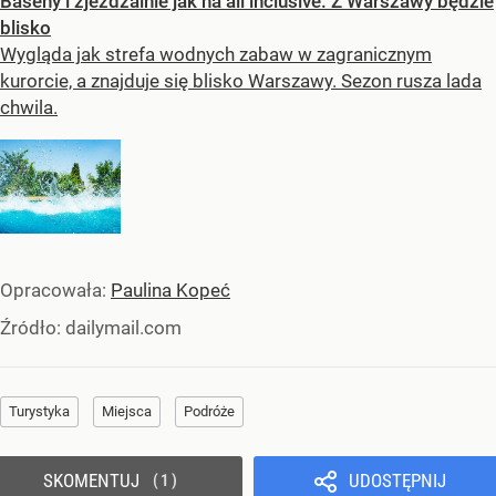
Baseny i zjeżdżalnie jak na all inclusive. Z Warszawy będzie
blisko
Wygląda jak strefa wodnych zabaw w zagranicznym
kurorcie, a znajduje się blisko Warszawy. Sezon rusza lada
chwila.
Opracowała:
Paulina Kopeć
Źródło:
dailymail.com
Turystyka
Miejsca
Podróże
SKOMENTUJ
UDOSTĘPNIJ
1