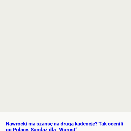
Nawrocki ma szansę na drugą kadencję? Tak ocenili
go Polacy. Sondaż dla „Wprost”