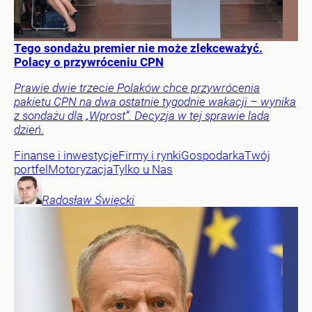
Tego sondażu premier nie może zlekceważyć.
Polacy o przywróceniu CPN
Prawie dwie trzecie Polaków chce przywrócenia
pakietu CPN na dwa ostatnie tygodnie wakacji – wynika
z sondażu dla „Wprost”. Decyzja w tej sprawie lada
dzień.
Finanse i inwestycje
Firmy i rynki
Gospodarka
Twój
portfel
Motoryzacja
Tylko u Nas
Radosław
Święcki