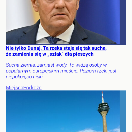
Nie tylko Dunaj. Ta rzeka staje się tak sucha,
że zamienia się w „szlak” dla pieszych
Sucha ziemia, zamiast wody. To widzą osoby w
popularnym europejskim mieście. Poziom rzeki jest
niepokojąco niski.
Miejsca
Podróże