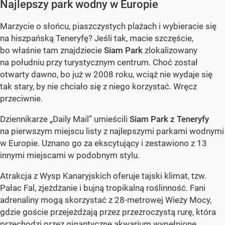
Najlepszy park wodny w Europie
Marzycie o słońcu, piaszczystych plażach i wybieracie się
na hiszpańską Teneryfę? Jeśli tak, macie szczęście,
bo właśnie tam znajdziecie
Siam Park
zlokalizowany
na południu przy turystycznym centrum. Choć został
otwarty dawno, bo już w 2008 roku, wciąż nie wydaje się
tak stary, by nie chciało się z niego korzystać. Wręcz
przeciwnie.
Dziennikarze „Daily Mail” umieścili
Siam Park z Teneryfy
na pierwszym miejscu listy z najlepszymi parkami wodnymi
w Europie. Uznano go za ekscytujący i zestawiono z 13
innymi miejscami w podobnym stylu.
Atrakcja z Wysp Kanaryjskich oferuje tajski klimat, tzw.
Pałac Fal, zjeżdżanie i bujną tropikalną roślinność. Fani
adrenaliny mogą skorzystać z 28-metrowej Wieży Mocy,
gdzie goście przejeżdżają przez przezroczystą rurę, która
przechodzi przez gigantyczne akwarium wypełnione