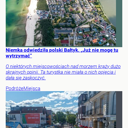
Niemka odwiedziła polski Bałtyk. „Już nie mogę tu
wytrzymać”
O niektórych miejscowościach nad morzem krąży dużo
skrajnych opinii. Ta turystka nie miała o nich pojęcia i
dała się zaskoczyć.
Podróże
Miejsca