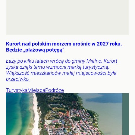
Kurort nad polskim morzem urośnie w 2027 roku.
Będzie „plażową potęgą”
Łazy po kilku latach wrócą do gminy Mielno. Kurort
zyska dzięki temu wzmocni markę turystyczną.
Większość mieszkańców małej miejscowości była
przeciwko.
Turystyka
Miejsca
Podróże