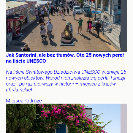
Jak Santorini, ale bez tłumów. Oto 25 nowych pereł
na liście UNESCO
Na liście Światowego Dziedzictwa UNESCO widnieje 25
nowych obiektów. Wśród nich znalazła się perła Tunezji
oraz - po raz pierwszy w historii – miejsca z krajów
afrykańskich.
Miejsca
Podróże