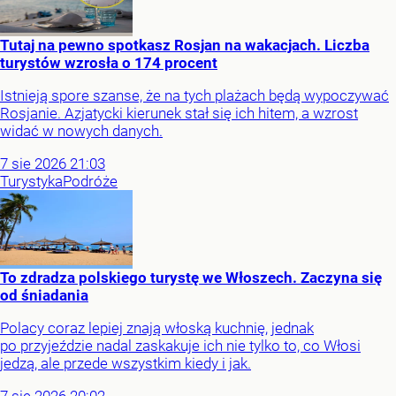
Tutaj na pewno spotkasz Rosjan na wakacjach. Liczba
turystów wzrosła o 174 procent
Istnieją spore szanse, że na tych plażach będą wypoczywać
Rosjanie. Azjatycki kierunek stał się ich hitem, a wzrost
widać w nowych danych.
7
sie
2026
21:03
Turystyka
Podróże
To zdradza polskiego turystę we Włoszech. Zaczyna się
od śniadania
Polacy coraz lepiej znają włoską kuchnię, jednak
po przyjeździe nadal zaskakuje ich nie tylko to, co Włosi
jedzą, ale przede wszystkim kiedy i jak.