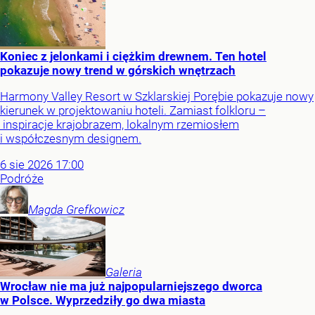
Koniec z jelonkami i ciężkim drewnem. Ten hotel
pokazuje nowy trend w górskich wnętrzach
Harmony Valley Resort w Szklarskiej Porębie pokazuje nowy
kierunek w projektowaniu hoteli. Zamiast folkloru –
inspiracje krajobrazem, lokalnym rzemiosłem
i współczesnym designem.
6
sie
2026
17:00
Podróże
Magda
Grefkowicz
Galeria
Wrocław nie ma już najpopularniejszego dworca
w Polsce. Wyprzedziły go dwa miasta