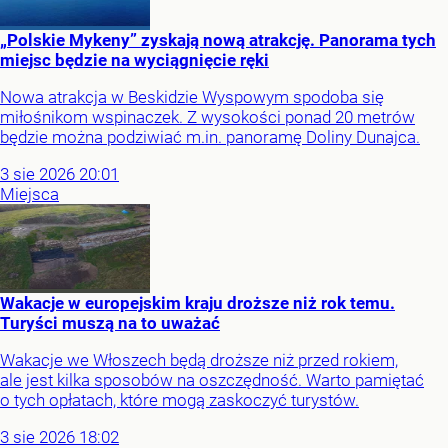
„Polskie Mykeny” zyskają nową atrakcję. Panorama tych
miejsc będzie na wyciągnięcie ręki
Nowa atrakcja w Beskidzie Wyspowym spodoba się
miłośnikom wspinaczek. Z wysokości ponad 20 metrów
będzie można podziwiać m.in. panoramę Doliny Dunajca.
3
sie
2026
20:01
Miejsca
Wakacje w europejskim kraju droższe niż rok temu.
Turyści muszą na to uważać
Wakacje we Włoszech będą droższe niż przed rokiem,
ale jest kilka sposobów na oszczędność. Warto pamiętać
o tych opłatach, które mogą zaskoczyć turystów.
3
sie
2026
18:02