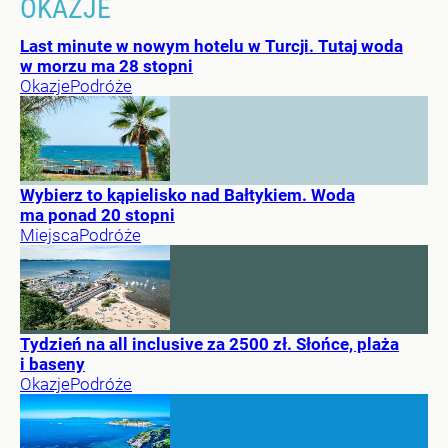
OKAZJE
Last minute w nowym hotelu w Turcji. Tutaj woda
w morzu ma 28 stopni
Okazje
Podróże
Wybierz to kąpielisko nad Bałtykiem. Woda
ma ponad 20 stopni
Miejsca
Podróże
Tydzień na all inclusive za 2500 zł. Słońce, plaża
i baseny
Okazje
Podróże