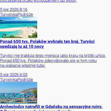
ostrzeżenia przed wchodzeniem do wody.
5
sie
2026
8:16
Turystyka
Podróże
Ponad 650 tys. Polaków wybrało ten kraj. Turyści
spędzają tu aż 10 nocy
Turyści nie traktują tego miejsca jako kraju na krótki urlop.
Ponad 650 tys. Polaków zdecydowało się w tym roku
na wakacje właśnie tutaj.
5
sie
2026
6:03
Turystyka
Podróże
Archeolodzy natrafili w Gdańsku na sensacyjne ruiny.