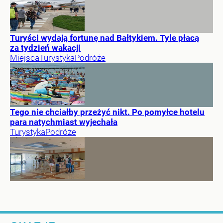
Turyści wydają fortunę nad Bałtykiem. Tyle płacą
za tydzień wakacji
Miejsca
Turystyka
Podróże
Tego nie chciałby przeżyć nikt. Po pomyłce hotelu
para natychmiast wyjechała
Turystyka
Podróże