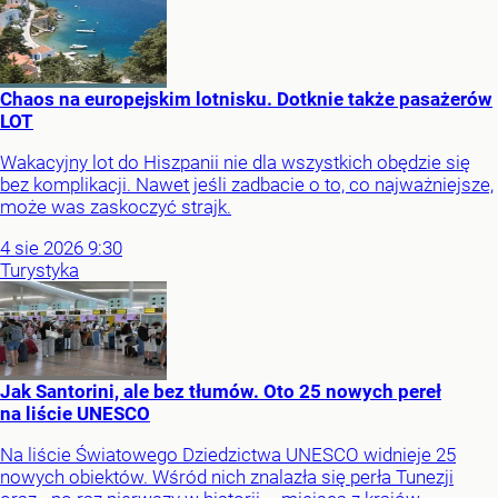
Chaos na europejskim lotnisku. Dotknie także pasażerów
LOT
Wakacyjny lot do Hiszpanii nie dla wszystkich obędzie się
bez komplikacji. Nawet jeśli zadbacie o to, co najważniejsze,
może was zaskoczyć strajk.
4
sie
2026
9:30
Turystyka
Jak Santorini, ale bez tłumów. Oto 25 nowych pereł
na liście UNESCO
Na liście Światowego Dziedzictwa UNESCO widnieje 25
nowych obiektów. Wśród nich znalazła się perła Tunezji