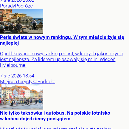
7
sie
2026
20:02
Porady
Podróże
Perła świata w nowym rankingu. W tym mieście żyje się
najlepiej
Opublikowano nowy ranking miast, w których jakość życia
jest najlepsza. Za liderem uplasowały się m.in. Wiedeń
i Melbourne.
7
sie
2026
18:54
Miejsca
Turystyka
Podróże
Nie tylko taksówka i autobus. Na polskie lotnisko
w końcu dojedziemy pociągiem