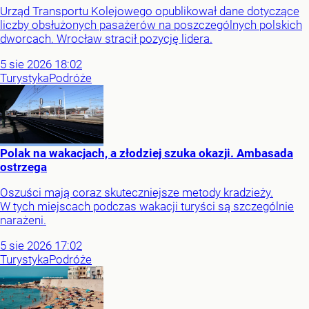
Urząd Transportu Kolejowego opublikował dane dotyczące
liczby obsłużonych pasażerów na poszczególnych polskich
dworcach. Wrocław stracił pozycję lidera.
5
sie
2026
18:02
Turystyka
Podróże
Polak na wakacjach, a złodziej szuka okazji. Ambasada
ostrzega
Oszuści mają coraz skuteczniejsze metody kradzieży.
W tych miejscach podczas wakacji turyści są szczególnie
narażeni.
5
sie
2026
17:02
Turystyka
Podróże