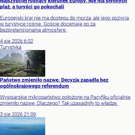
Najszybciej rosnący kierunek Europy. Nie ma słynnych
plaż, a turyści go pokochali
Europejski kraj nie ma dostępu do morza, ale jego pozycja
w turystyce rośnie. Goście doceniają go za
bezpretensjonalną atmosferę.
4
sie
2026
6:02
Turystyka
Państwo zmieniło nazwę. Decyzja zapadła bez
ogólnokrajowego referendum
Wyspiarskie mikropaństwo położone na Pacyfiku oficjalnie
zmieniło nazwę. Dlaczego? Tak uzasadniły to władze.
3
sie
2026
21:09