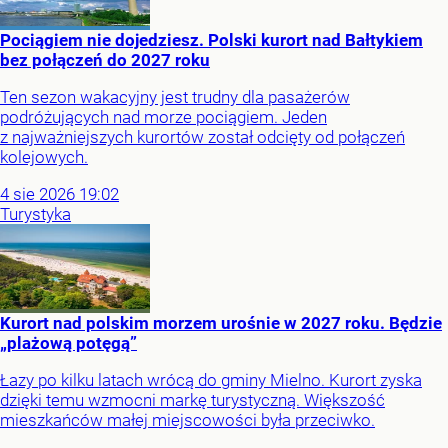
Pociągiem nie dojedziesz. Polski kurort nad Bałtykiem
bez połączeń do 2027 roku
Ten sezon wakacyjny jest trudny dla pasażerów
podróżujących nad morze pociągiem. Jeden
z najważniejszych kurortów został odcięty od połączeń
kolejowych.
4
sie
2026
19:02
Turystyka
Kurort nad polskim morzem urośnie w 2027 roku. Będzie
„plażową potęgą”
Łazy po kilku latach wrócą do gminy Mielno. Kurort zyska
dzięki temu wzmocni markę turystyczną. Większość
mieszkańców małej miejscowości była przeciwko.