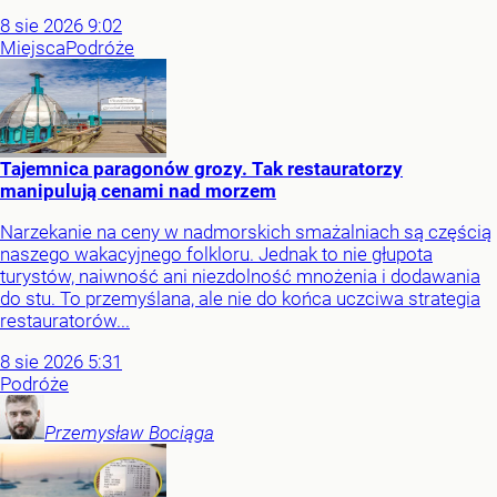
8
sie
2026
9:02
Miejsca
Podróże
Tajemnica paragonów grozy. Tak restauratorzy
manipulują cenami nad morzem
Narzekanie na ceny w nadmorskich smażalniach są częścią
naszego wakacyjnego folkloru. Jednak to nie głupota
turystów, naiwność ani niezdolność mnożenia i dodawania
do stu. To przemyślana, ale nie do końca uczciwa strategia
restauratorów...
8
sie
2026
5:31
Podróże
Przemysław
Bociąga