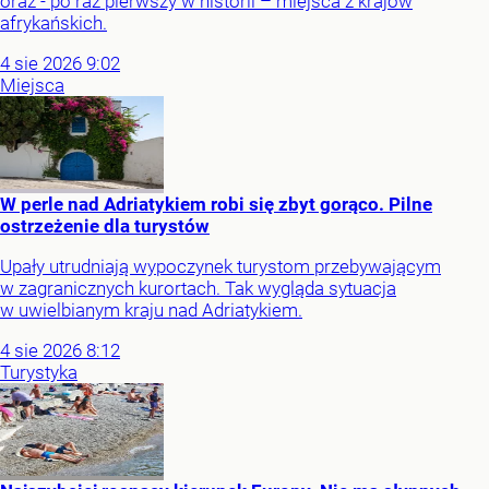
oraz - po raz pierwszy w historii – miejsca z krajów
afrykańskich.
4
sie
2026
9:02
Miejsca
W perle nad Adriatykiem robi się zbyt gorąco. Pilne
ostrzeżenie dla turystów
Upały utrudniają wypoczynek turystom przebywającym
w zagranicznych kurortach. Tak wygląda sytuacja
w uwielbianym kraju nad Adriatykiem.
4
sie
2026
8:12
Turystyka