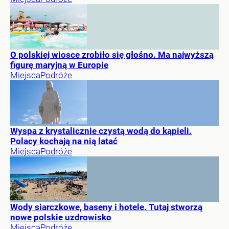
O polskiej wiosce zrobiło się głośno. Ma najwyższą
figurę maryjną w Europie
Miejsca
Podróże
Wyspa z krystalicznie czystą wodą do kąpieli.
Polacy kochają na nią latać
Miejsca
Podróże
Wody siarczkowe, baseny i hotele. Tutaj stworzą
nowe polskie uzdrowisko
Miejsca
Podróże