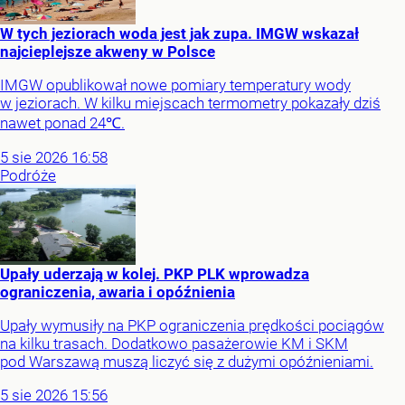
W tych jeziorach woda jest jak zupa. IMGW wskazał
najcieplejsze akweny w Polsce
IMGW opublikował nowe pomiary temperatury wody
w jeziorach. W kilku miejscach termometry pokazały dziś
nawet ponad 24℃.
5
sie
2026
16:58
Podróże
Upały uderzają w kolej. PKP PLK wprowadza
ograniczenia, awaria i opóźnienia
Upały wymusiły na PKP ograniczenia prędkości pociągów
na kilku trasach. Dodatkowo pasażerowie KM i SKM
pod Warszawą muszą liczyć się z dużymi opóźnieniami.
5
sie
2026
15:56