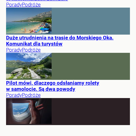
Porady
Podróże
Duże utrudnienia na trasie do Morskiego Oka.
Komunikat dla turystów
Porady
Podróże
Pilot mówi, dlaczego odsłaniamy rolety
w samolocie. Są dwa powody
Porady
Podróże