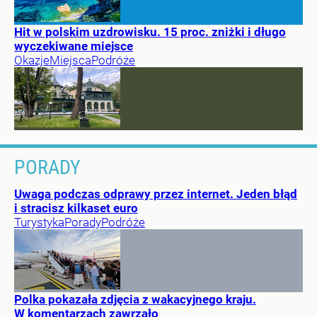
Hit w polskim uzdrowisku. 15 proc. zniżki i długo
wyczekiwane miejsce
Okazje
Miejsca
Podróże
PORADY
Uwaga podczas odprawy przez internet. Jeden błąd
i stracisz kilkaset euro
Turystyka
Porady
Podróże
Polka pokazała zdjęcia z wakacyjnego kraju.
W komentarzach zawrzało