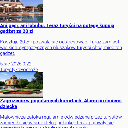
Ani gęsi, ani labubu. Teraz turyści na potęgę kupują
gadżet za 20 zł
Kosztuje 20 zł i pozwala się odstresować. Teraz zamiast
wielkich, sympatycznych pluszaków turyści chcą mieć ten
gadżet.
5
sie
2026
9:22
Turystyka
Podróże
Zagrożenie w popularnych kurortach. Alarm po śmierci
dziecka
Malownicza zatoka regularnie odwiedzana przez turystów
zamieniła się w śmiertelną pułapkę. Teraz pojawiły się