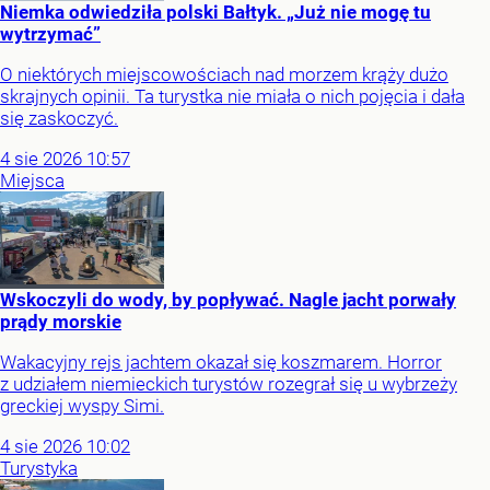
Niemka odwiedziła polski Bałtyk. „Już nie mogę tu
wytrzymać”
O niektórych miejscowościach nad morzem krąży dużo
skrajnych opinii. Ta turystka nie miała o nich pojęcia i dała
się zaskoczyć.
4
sie
2026
10:57
Miejsca
Wskoczyli do wody, by popływać. Nagle jacht porwały
prądy morskie
Wakacyjny rejs jachtem okazał się koszmarem. Horror
z udziałem niemieckich turystów rozegrał się u wybrzeży
greckiej wyspy Simi.
4
sie
2026
10:02
Turystyka