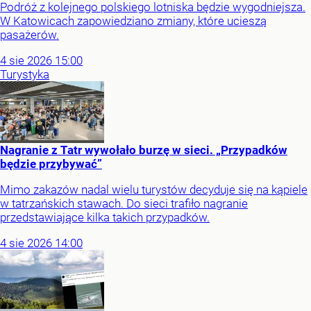
Podróż z kolejnego polskiego lotniska będzie wygodniejsza.
W Katowicach zapowiedziano zmiany, które ucieszą
pasażerów.
4
sie
2026
15:00
Turystyka
Nagranie z Tatr wywołało burzę w sieci. „Przypadków
będzie przybywać”
Mimo zakazów nadal wielu turystów decyduje się na kąpiele
w tatrzańskich stawach. Do sieci trafiło nagranie
przedstawiające kilka takich przypadków.
4
sie
2026
14:00