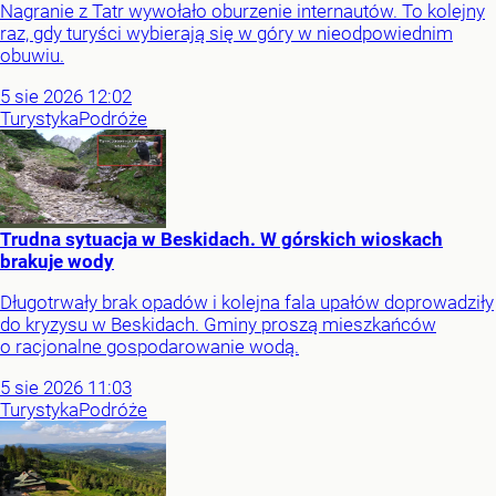
Nagranie z Tatr wywołało oburzenie internautów. To kolejny
raz, gdy turyści wybierają się w góry w nieodpowiednim
obuwiu.
5
sie
2026
12:02
Turystyka
Podróże
Trudna sytuacja w Beskidach. W górskich wioskach
brakuje wody
Długotrwały brak opadów i kolejna fala upałów doprowadziły
do kryzysu w Beskidach. Gminy proszą mieszkańców
o racjonalne gospodarowanie wodą.
5
sie
2026
11:03
Turystyka
Podróże