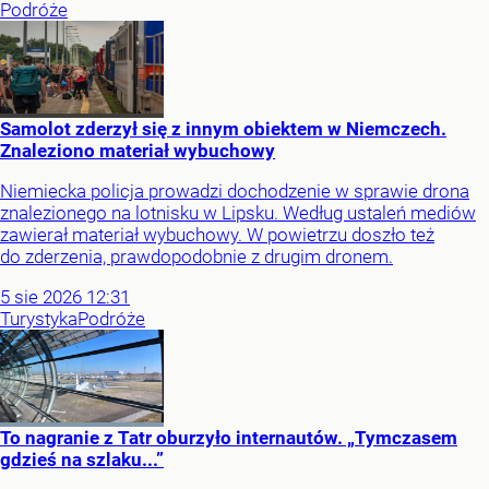
Podróże
Samolot zderzył się z innym obiektem w Niemczech.
Znaleziono materiał wybuchowy
Niemiecka policja prowadzi dochodzenie w sprawie drona
znalezionego na lotnisku w Lipsku. Według ustaleń mediów
zawierał materiał wybuchowy. W powietrzu doszło też
do zderzenia, prawdopodobnie z drugim dronem.
5
sie
2026
12:31
Turystyka
Podróże
To nagranie z Tatr oburzyło internautów. „Tymczasem
gdzieś na szlaku...”