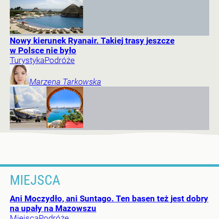
Nowy kierunek Ryanair. Takiej trasy jeszcze
w Polsce nie było
Turystyka
Podróże
Marzena
Tarkowska
MIEJSCA
Ani Moczydło, ani Suntago. Ten basen też jest dobry
na upały na Mazowszu
Miejsca
Podróże