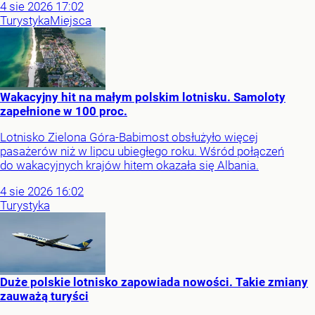
4
sie
2026
17:02
Turystyka
Miejsca
Wakacyjny hit na małym polskim lotnisku. Samoloty
zapełnione w 100 proc.
Lotnisko Zielona Góra-Babimost obsłużyło więcej
pasażerów niż w lipcu ubiegłego roku. Wśród połączeń
do wakacyjnych krajów hitem okazała się Albania.
4
sie
2026
16:02
Turystyka
Duże polskie lotnisko zapowiada nowości. Takie zmiany
zauważą turyści