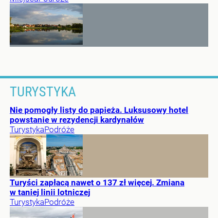
TURYSTYKA
Nie pomogły listy do papieża. Luksusowy hotel
powstanie w rezydencji kardynałów
Turystyka
Podróże
Turyści zapłacą nawet o 137 zł więcej. Zmiana
w taniej linii lotniczej
Turystyka
Podróże