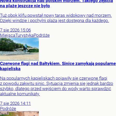
Nowa konstrukcja nad polskim morzem. Takiego zejścia
na plażę jeszcze nie było
Tuż obok klifu powstał nowy taras widokowy nad morzem.
Dzięki windzie i pochylni plaża jest dostępna dla każdego.
7
sie
2026
15:06
Miejsca
Turystyka
Podróże
Czerwone flagi nad Bałtykiem. Sinice zamykają popularne
kąpieliska
Na popularnych kąpieliskach pojawiły się czerwone flagi
z powodu zakwitu sinic. Sytuacja zmienia się jednak bardzo
szybko, dlatego przed wejściem do wody warto sprawdzić
aktualne komunikaty.
7
sie
2026
14:11
Podróże