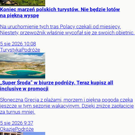
Koniec marzeń polskich turystów. Nie będzie lotów
na piękną wyspę
Na uruchomienie tych tras Polacy czekali od miesięcy.
Niestety, przewoźnik właśnie wycofał się ze swoich obietnic.
5
sie
2026
10:08
Turystyka
Podróże
„Super Środa” w biurze podróży. Teraz kupisz all
inclusive w promocji
Słoneczna Grecja z plażami, morzem i piękną pogodą czeka
jeszcze w tym sezonie wakacyjnym. Dzięki zniżce zapłacicie
za turnus mniej.
5
sie
2026
9:37
Okazje
Podróże