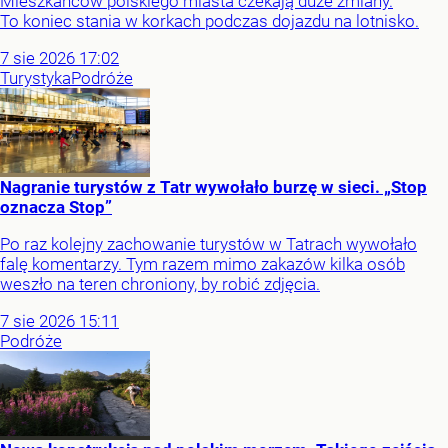
Mieszkańców polskiego miasta czekają duże zmiany.
To koniec stania w korkach podczas dojazdu na lotnisko.
7
sie
2026
17:02
Turystyka
Podróże
Nagranie turystów z Tatr wywołało burzę w sieci. „Stop
oznacza Stop”
Po raz kolejny zachowanie turystów w Tatrach wywołało
falę komentarzy. Tym razem mimo zakazów kilka osób
weszło na teren chroniony, by robić zdjęcia.
7
sie
2026
15:11
Podróże