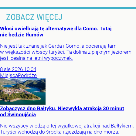
ZOBACZ WIĘCEJ
Włosi uwielbiają tę alternatywę dla Como. Tutaj
nie będzie tłumów
Nie jest tak znane jak Garda i Como, a docierają tam
w większości włoscy turyści. Ta dolina z pięknym jeziorem
jest idealna na letni wypoczynek.
8
sie
2026
10:04
Miejsca
Podróże
Zobaczysz dno Bałtyku. Niezwykła atrakcja 30 minut
od Świnoujścia
Nie wszyscy wiedzą o tej wyjątkowej atrakcji nad Bałtykiem.
Turyści wchodzą do środka i zjeżdżają na dno morza.