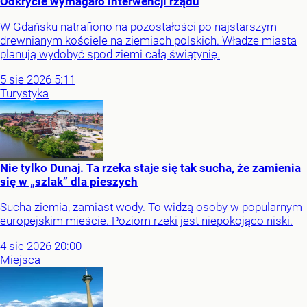
Odkrycie wymagało interwencji rządu
W Gdańsku natrafiono na pozostałości po najstarszym
drewnianym kościele na ziemiach polskich. Władze miasta
planują wydobyć spod ziemi całą świątynię.
5
sie
2026
5:11
Turystyka
Nie tylko Dunaj. Ta rzeka staje się tak sucha, że zamienia
się w „szlak” dla pieszych
Sucha ziemia, zamiast wody. To widzą osoby w popularnym
europejskim mieście. Poziom rzeki jest niepokojąco niski.
4
sie
2026
20:00
Miejsca