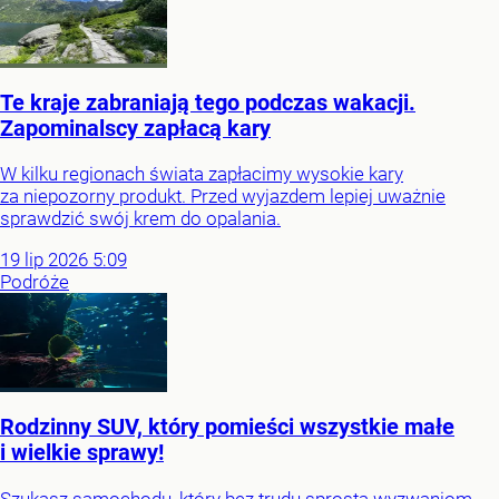
Te kraje zabraniają tego podczas wakacji.
Zapominalscy zapłacą kary
W kilku regionach świata zapłacimy wysokie kary
za niepozorny produkt. Przed wyjazdem lepiej uważnie
sprawdzić swój krem do opalania.
19
lip
2026
5:09
Podróże
Rodzinny SUV, który pomieści wszystkie małe
i wielkie sprawy!