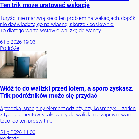
Ten trik może uratować wakacje
Turyści nie martwią się o ten problem na wakacjach, dopóki
nie doświadczą go na własnej skórze - dosłownie.
To dlatego warto wstawić walizkę do wanny.
6
lip
2026
19:03
Podróże
Włóż to do walizki przed lotem, a sporo zyskasz.
Trik podróżników może się przydać
Apteczka, specjalny element odzieży czy kosmetyk – żaden
z tych elementów spakowany do walizki nie zapewni wam
tego, co ten prosty trik.
5
lip
2026
11:03
Podróże