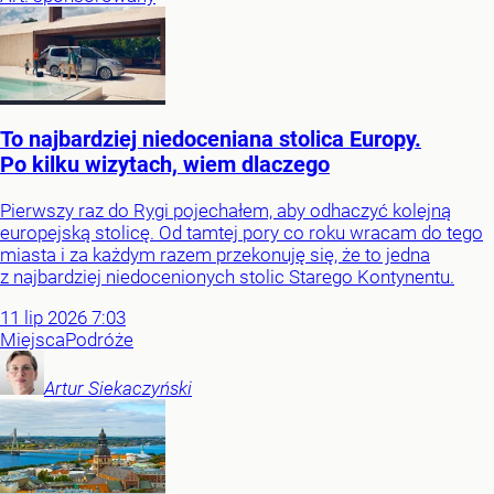
To najbardziej niedoceniana stolica Europy.
Po kilku wizytach, wiem dlaczego
Pierwszy raz do Rygi pojechałem, aby odhaczyć kolejną
europejską stolicę. Od tamtej pory co roku wracam do tego
miasta i za każdym razem przekonuję się, że to jedna
z najbardziej niedocenionych stolic Starego Kontynentu.
11
lip
2026
7:03
Miejsca
Podróże
Artur
Siekaczyński