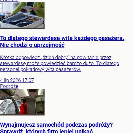
To dlatego stewardesa wita każdego pasażera.
Nie chodzi o uprzejmość
Krótka odpowiedź „dzień dobry” na powitanie przez
stewardesę może powiedzieć bardzo dużo. To dlatego
personel pokładowy wita pasażerów.
4
lip
2026
17:07
Podróże
Wynajmujesz samochód podczas podróży?
Sprawdź, których firm lepiej unikać