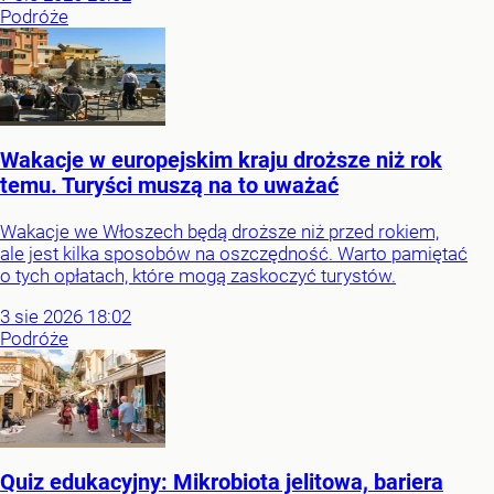
Podróże
Wakacje w europejskim kraju droższe niż rok
temu. Turyści muszą na to uważać
Wakacje we Włoszech będą droższe niż przed rokiem,
ale jest kilka sposobów na oszczędność. Warto pamiętać
o tych opłatach, które mogą zaskoczyć turystów.
3
sie
2026
18:02
Podróże
Quiz edukacyjny: Mikrobiota jelitowa, bariera