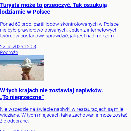
Turysta może to przeoczyć. Tak oszukują
lodziarnie w Polsce
Ponad 60 proc. partii lodów skontrolowanych w Polsce
nie było prawidłowo opisanych. Jeden z internetowych
twórców postanowił sprawdzić, jak jest nad morzem.
22
lip
2026
12:03
Podróże
W tych krajach nie zostawiaj napiwków.
„To niegrzeczne”
Nie wszędzie na świecie napiwki w restauracjach są mile
widziane. W tych miejscach takie zachowanie może zostać
źle odebrane.