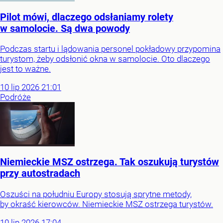
Pilot mówi, dlaczego odsłaniamy rolety
w samolocie. Są dwa powody
Podczas startu i lądowania personel pokładowy przypomina
turystom, żeby odsłonić okna w samolocie. Oto dlaczego
jest to ważne.
10
lip
2026
21:01
Podróże
Niemieckie MSZ ostrzega. Tak oszukują turystów
przy autostradach
Oszuści na południu Europy stosują sprytne metody,
by okraść kierowców. Niemieckie MSZ ostrzega turystów.
10
lip
2026
17:04