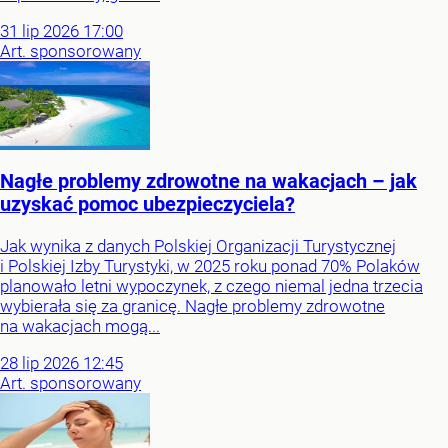
31
lip
2026
17:00
Art. sponsorowany
Nagłe problemy zdrowotne na wakacjach – jak
uzyskać pomoc ubezpieczyciela?
Jak wynika z danych Polskiej Organizacji Turystycznej
i Polskiej Izby Turystyki, w 2025 roku ponad 70% Polaków
planowało letni wypoczynek, z czego niemal jedna trzecia
wybierała się za granicę. Nagłe problemy zdrowotne
na wakacjach mogą...
28
lip
2026
12:45
Art. sponsorowany