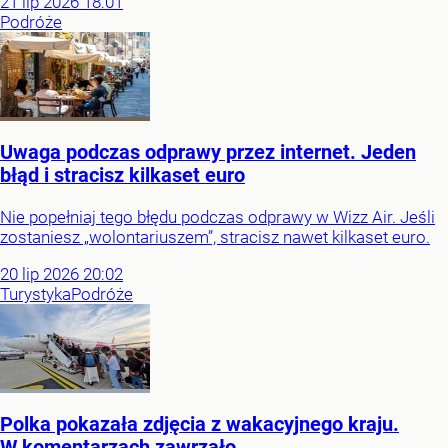
21
lip
2026
18:01
Podróże
Uwaga podczas odprawy przez internet. Jeden
błąd i stracisz kilkaset euro
Nie popełniaj tego błędu podczas odprawy w Wizz Air. Jeśli
zostaniesz „wolontariuszem”, stracisz nawet kilkaset euro.
20
lip
2026
20:02
Turystyka
Podróże
Polka pokazała zdjęcia z wakacyjnego kraju.
W komentarzach zawrzało