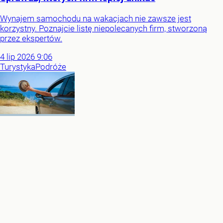
Wynajem samochodu na wakacjach nie zawsze jest
korzystny. Poznajcie listę niepolecanych firm, stworzoną
przez ekspertów.
4
lip
2026
9:06
Turystyka
Podróże