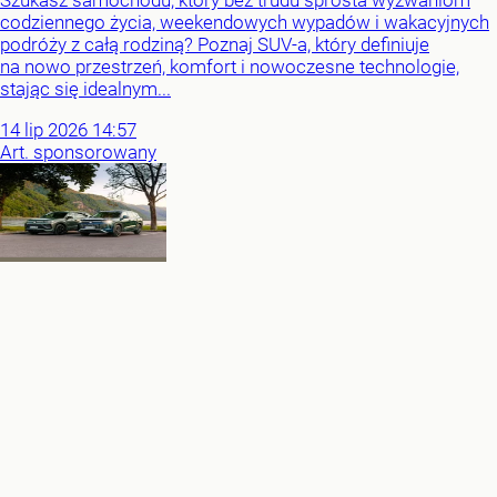
Szukasz samochodu, który bez trudu sprosta wyzwaniom
codziennego życia, weekendowych wypadów i wakacyjnych
podróży z całą rodziną? Poznaj SUV-a, który definiuje
na nowo przestrzeń, komfort i nowoczesne technologie,
stając się idealnym...
14
lip
2026
14:57
Art. sponsorowany