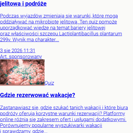
jelitowa i podróże
Podczas wyjazdów zmieniają się warunki, które mogą
oddziaływać na mikrobiotę jelitową. Ten quiz pomoże
uporządkować wiedzę na temat bariery jelitowej
oraz właściwości szczepu Lactiplantibacillus plantarum
299v. Wynik ma charakter...
3
sie
2026
11:31
Art. sponsorowany
Quiz
Gdzie rezerwować wakacje?
Zastanawiasz się, gdzie szukać tanich wakacji i które biura
podróży oferują korzystne warunki rezerwacji? Platformy
online różnią się zakresem ofert i usługami dodatkowymi.
Porównujemy popularne wyszukiwarki wakacji
i sprawdzamy, gdzie...