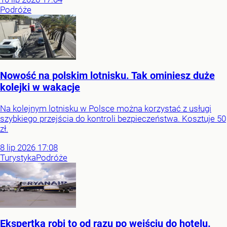
Podróże
Nowość na polskim lotnisku. Tak ominiesz duże
kolejki w wakacje
Na kolejnym lotnisku w Polsce można korzystać z usługi
szybkiego przejścia do kontroli bezpieczeństwa. Kosztuje 50
zł.
8
lip
2026
17:08
Turystyka
Podróże
Ekspertka robi to od razu po wejściu do hotelu.