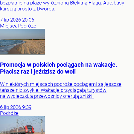
bezpłatnie na plażę wyróżnioną Błękitną Flagą. Autobusy
kursują prosto z Dworca.
7
lip
2026
20:06
Miejsca
Podróże
Promocja w polskich pociągach na wakacje.
Płacisz raz i jeździsz do woli
W niektórych miejscach podróże pociągami są jeszcze
tańsze niż zwykle. Wakacje przyciągają turystów
na wycieczki, a przewoźnicy oferują zniżki.
6
lip
2026
9:39
Podróże