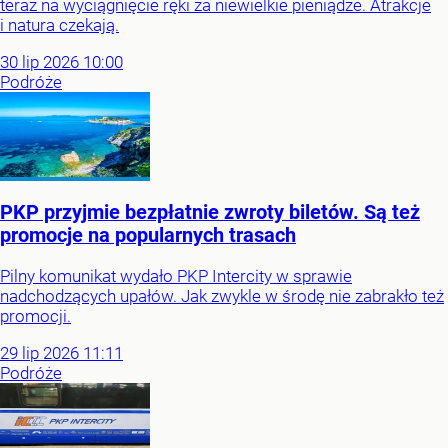
teraz na wyciągnięcie ręki za niewielkie pieniądze. Atrakcje
i natura czekają.
30
lip
2026
10:00
Podróże
PKP przyjmie bezpłatnie zwroty biletów. Są też
promocje na popularnych trasach
Pilny komunikat wydało PKP Intercity w sprawie
nadchodzących upałów. Jak zwykle w środę nie zabrakło też
promocji.
29
lip
2026
11:11
Podróże