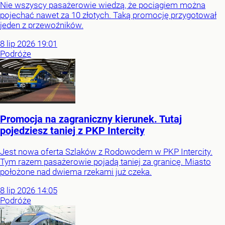
Nie wszyscy pasażerowie wiedzą, że pociągiem można
pojechać nawet za 10 złotych. Taką promocję przygotował
jeden z przewoźników.
8
lip
2026
19:01
Podróże
Promocja na zagraniczny kierunek. Tutaj
pojedziesz taniej z PKP Intercity
Jest nowa oferta Szlaków z Rodowodem w PKP Intercity.
Tym razem pasażerowie pojadą taniej za granicę. Miasto
położone nad dwiema rzekami już czeka.
8
lip
2026
14:05
Podróże