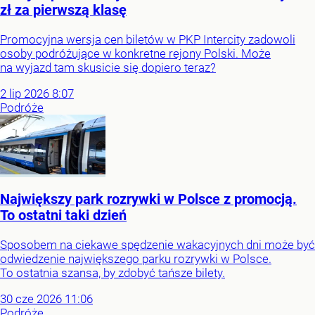
zł za pierwszą klasę
Promocyjna wersja cen biletów w PKP Intercity zadowoli
osoby podróżujące w konkretne rejony Polski. Może
na wyjazd tam skusicie się dopiero teraz?
2
lip
2026
8:07
Podróże
Największy park rozrywki w Polsce z promocją.
To ostatni taki dzień
Sposobem na ciekawe spędzenie wakacyjnych dni może być
odwiedzenie największego parku rozrywki w Polsce.
To ostatnia szansa, by zdobyć tańsze bilety.
30
cze
2026
11:06
Podróże