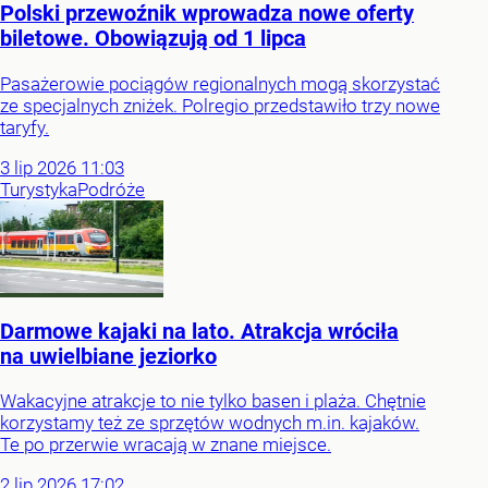
Polski przewoźnik wprowadza nowe oferty
biletowe. Obowiązują od 1 lipca
Pasażerowie pociągów regionalnych mogą skorzystać
ze specjalnych zniżek. Polregio przedstawiło trzy nowe
taryfy.
3
lip
2026
11:03
Turystyka
Podróże
Darmowe kajaki na lato. Atrakcja wróciła
na uwielbiane jeziorko
Wakacyjne atrakcje to nie tylko basen i plaża. Chętnie
korzystamy też ze sprzętów wodnych m.in. kajaków.
Te po przerwie wracają w znane miejsce.
2
lip
2026
17:02