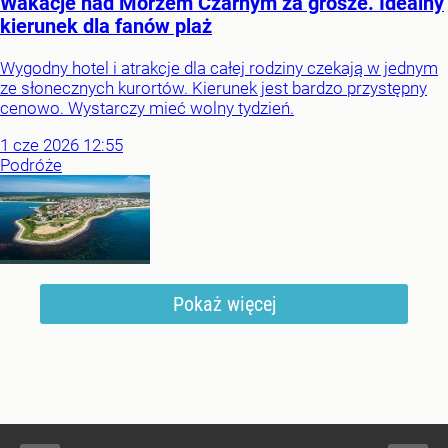
Wakacje nad Morzem Czarnym za grosze. Idealny
kierunek dla fanów plaż
Wygodny hotel i atrakcje dla całej rodziny czekają w jednym
ze słonecznych kurortów. Kierunek jest bardzo przystępny
cenowo. Wystarczy mieć wolny tydzień.
1
cze
2026
12:55
Podróże
Pokaż więcej