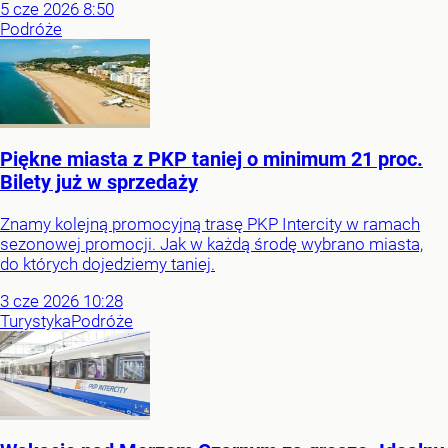
5
cze
2026
8:50
Podróże
Piękne miasta z PKP taniej o minimum 21 proc.
Bilety już w sprzedaży
Znamy kolejną promocyjną trasę PKP Intercity w ramach
sezonowej promocji. Jak w każdą środę wybrano miasta,
do których dojedziemy taniej.
3
cze
2026
10:28
Turystyka
Podróże