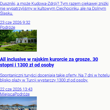
Duszniki, a może Kudowa-Zdrój? Tym razem ciekawej zniżki
nie wypatrzyliśmy w kultowym Ciechocinku, ale na Dolnym
Śląsku.
23
cze
2026
9:32
Podróże
All inclusive w rajskim kurorcie za grosze. 30
stopni i 1300 zł od osoby
Spontaniczni turyści doceniają takie oferty. Na 7 dni w hotelu
blisko plaży w Turcji wystarczy 1300 zł od osoby.
22
cze
2026
13:43
Miejsca
Podróże