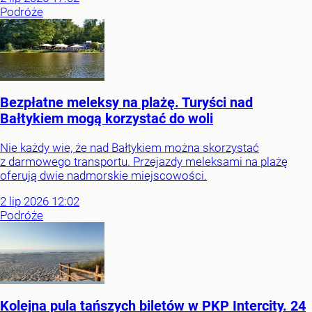
Podróże
Bezpłatne meleksy na plażę. Turyści nad
Bałtykiem mogą korzystać do woli
Nie każdy wie, że nad Bałtykiem można skorzystać
z darmowego transportu. Przejazdy meleksami na plażę
oferują dwie nadmorskie miejscowości.
2
lip
2026
12:02
Podróże
Kolejna pula tańszych biletów w PKP Intercity. 24