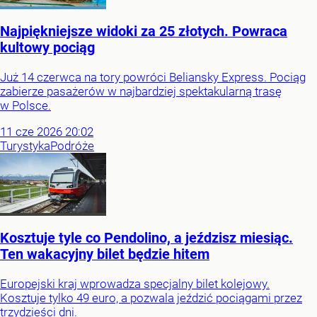
Najpiękniejsze widoki za 25 złotych. Powraca
kultowy pociąg
Już 14 czerwca na tory powróci Beliansky Express. Pociąg
zabierze pasażerów w najbardziej spektakularną trasę
w Polsce.
11
cze
2026
20:02
Turystyka
Podróże
Kosztuje tyle co Pendolino, a jeździsz miesiąc.
Ten wakacyjny bilet będzie hitem
Europejski kraj wprowadza specjalny bilet kolejowy.
Kosztuje tylko 49 euro, a pozwala jeździć pociągami przez
trzydzieści dni.