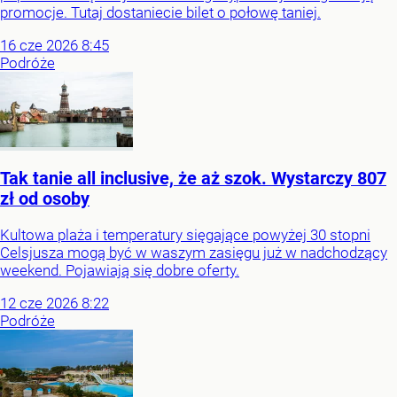
promocje. Tutaj dostaniecie bilet o połowę taniej.
16
cze
2026
8:45
Podróże
Tak tanie all inclusive, że aż szok. Wystarczy 807
zł od osoby
Kultowa plaża i temperatury sięgające powyżej 30 stopni
Celsjusza mogą być w waszym zasięgu już w nadchodzący
weekend. Pojawiają się dobre oferty.
12
cze
2026
8:22
Podróże