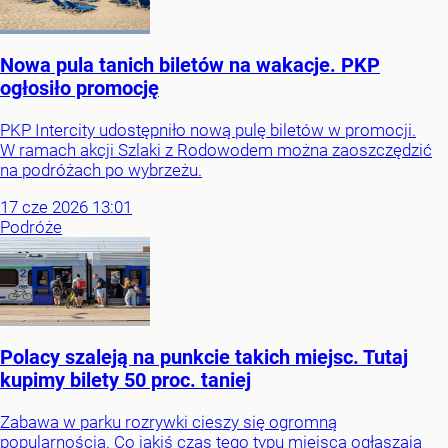
Nowa pula tanich biletów na wakacje. PKP
ogłosiło promocję
PKP Intercity udostępniło nową pulę biletów w promocji.
W ramach akcji Szlaki z Rodowodem można zaoszczędzić
na podróżach po wybrzeżu.
17
cze
2026
13:01
Podróże
Polacy szaleją na punkcie takich miejsc. Tutaj
kupimy bilety 50 proc. taniej
Zabawa w parku rozrywki cieszy się ogromną
popularnością. Co jakiś czas tego typu miejsca ogłaszają