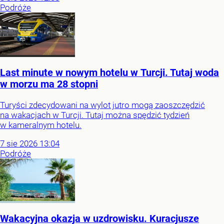
Podróże
Last minute w nowym hotelu w Turcji. Tutaj woda
w morzu ma 28 stopni
Turyści zdecydowani na wylot jutro mogą zaoszczędzić
na wakacjach w Turcji. Tutaj można spędzić tydzień
w kameralnym hotelu.
7
sie
2026
13:04
Podróże
Wakacyjna okazja w uzdrowisku. Kuracjusze