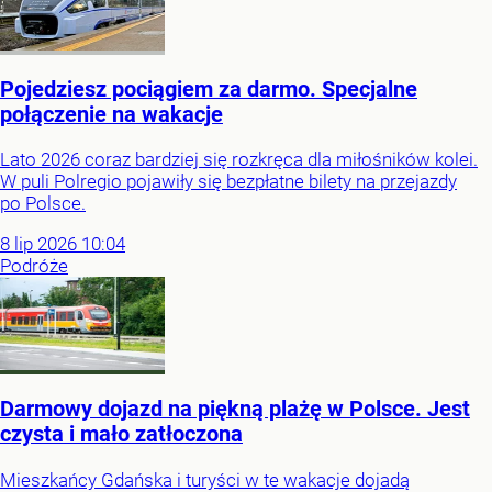
Pojedziesz pociągiem za darmo. Specjalne
połączenie na wakacje
Lato 2026 coraz bardziej się rozkręca dla miłośników kolei.
W puli Polregio pojawiły się bezpłatne bilety na przejazdy
po Polsce.
8
lip
2026
10:04
Podróże
Darmowy dojazd na piękną plażę w Polsce. Jest
czysta i mało zatłoczona
Mieszkańcy Gdańska i turyści w te wakacje dojadą