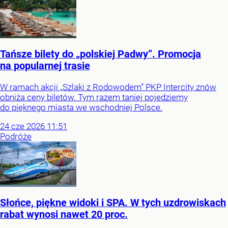
Tańsze bilety do „polskiej Padwy”. Promocja
na popularnej trasie
W ramach akcji „Szlaki z Rodowodem” PKP Intercity znów
obniża ceny biletów. Tym razem taniej pojedziemy
do pięknego miasta we wschodniej Polsce.
24
cze
2026
11:51
Podróże
Słońce, piękne widoki i SPA. W tych uzdrowiskach
rabat wynosi nawet 20 proc.