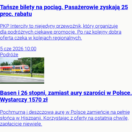
Tańsze bilety na pociąg. Pasażerowie zyskają 25
proc. rabatu
PKP Intercity to niejedyny przewoźnik, który organizuje
dla podróżnych ciekawe promocje. Po raz kolejny dobra
oferta czeka w kolejach regionalnych.
5
cze
2026
10:00
Podróże
Basen i 26 stopni, zamiast aury szarości w Polsce.
Wystarczy 1570 zł
Pochmurną i deszczową aurę w Polsce zamieńcie na pełnię
słońca w Hiszpanii. Korzystając z oferty na ostatnią chwilę,
zapłacicie niewiele.