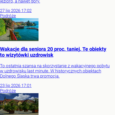
jezioro, a nawet góry.
27
lip
2026
17:02
Podróże
Wakacje dla seniora 20 proc. taniej. Te obiekty
to wizytówki uzdrowisk
To ostatnia szansa na skorzystanie z wakacyjnego pobytu
w uzdrowisku last minute. W historycznych obiektach
Dolnego Śląska trwa promocja.
23
lip
2026
17:01
Podróże