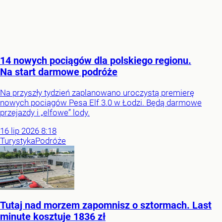
14 nowych pociągów dla polskiego regionu.
Na start darmowe podróże
Na przyszły tydzień zaplanowano uroczystą premierę
nowych pociągów Pesa Elf 3.0 w Łodzi. Będą darmowe
przejazdy i „elfowe” lody.
16
lip
2026
8:18
Turystyka
Podróże
Tutaj nad morzem zapomnisz o sztormach. Last
minute kosztuje 1836 zł