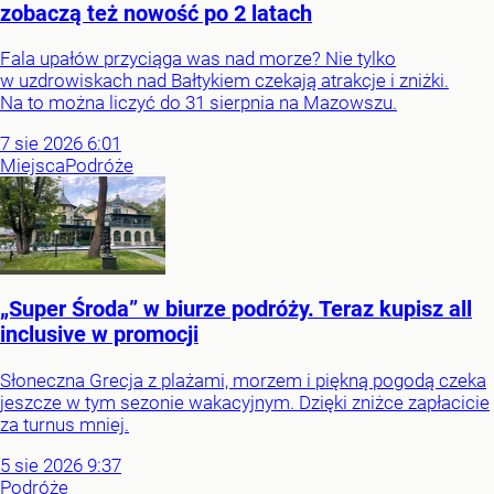
zobaczą też nowość po 2 latach
Fala upałów przyciąga was nad morze? Nie tylko
w uzdrowiskach nad Bałtykiem czekają atrakcje i zniżki.
Na to można liczyć do 31 sierpnia na Mazowszu.
7
sie
2026
6:01
Miejsca
Podróże
„Super Środa” w biurze podróży. Teraz kupisz all
inclusive w promocji
Słoneczna Grecja z plażami, morzem i piękną pogodą czeka
jeszcze w tym sezonie wakacyjnym. Dzięki zniżce zapłacicie
za turnus mniej.
5
sie
2026
9:37
Podróże