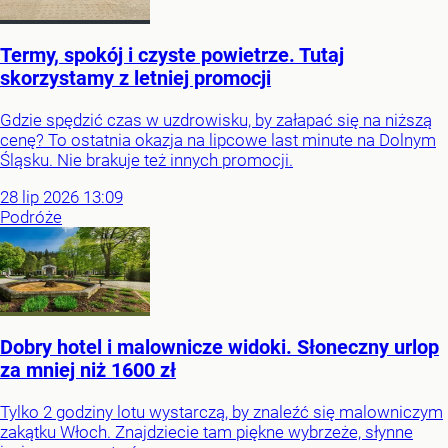
Termy, spokój i czyste powietrze. Tutaj
skorzystamy z letniej promocji
Gdzie spędzić czas w uzdrowisku, by załapać się na niższą
cenę? To ostatnia okazja na lipcowe last minute na Dolnym
Śląsku. Nie brakuje też innych promocji.
28
lip
2026
13:09
Podróże
Dobry hotel i malownicze widoki. Słoneczny urlop
za mniej niż 1600 zł
Tylko 2 godziny lotu wystarczą, by znaleźć się malowniczym
zakątku Włoch. Znajdziecie tam piękne wybrzeże, słynne