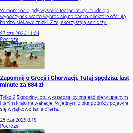
W momencie, gdy wysokie temperatury utrudniają
wypoczynek, warto wybrać się na basen. Niektóre oferują
bardzo ciekawe zniżki. Z tej skorzystają seniorzy.
27
cze
2026
11:04
Podróże
Zapomnij o Grecji i Chorwacji. Tutaj spędzisz last
minute za 884 zł
Tylko 2,5 godziny lotu wystarczą, by znaleźć się w upalnym
i tanim kraju na wakacje. W jednym z biur podróży pojawiła
się wyjątkowo tania oferta.
25
cze
2026
8:18
Podróże