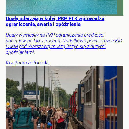
Upały uderzają w kolej. PKP PLK wprowadza
ograniczenia, awaria i opóźnienia
Upały wymusiły na PKP ograniczenia prędkości
pociągów na kilku trasach. Dodatkowo pasażerowie KM
i SKM pod Warszawą muszą liczyć się z dużymi
opóźnieniami.
Kraj
Podróże
Pogoda