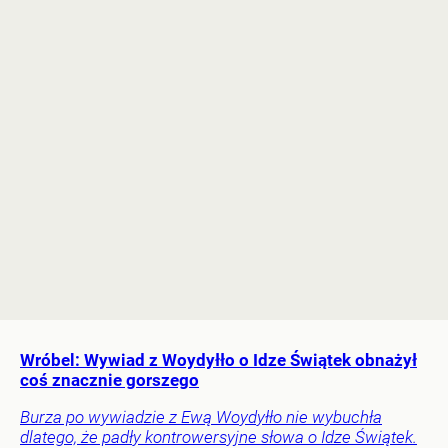
Wróbel: Wywiad z Woydyłło o Idze Świątek obnażył
coś znacznie gorszego
Burza po wywiadzie z Ewą Woydyłło nie wybuchła
dlatego, że padły kontrowersyjne słowa o Idze Świątek.