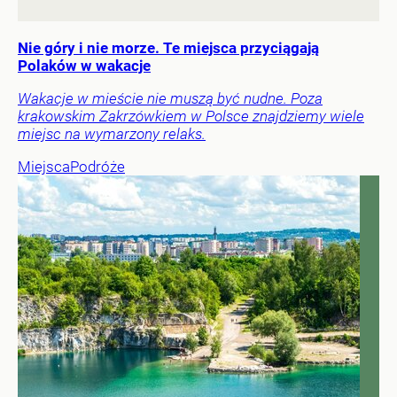
Nie góry i nie morze. Te miejsca przyciągają
Polaków w wakacje
Wakacje w mieście nie muszą być nudne. Poza
krakowskim Zakrzówkiem w Polsce znajdziemy wiele
miejsc na wymarzony relaks.
Miejsca
Podróże