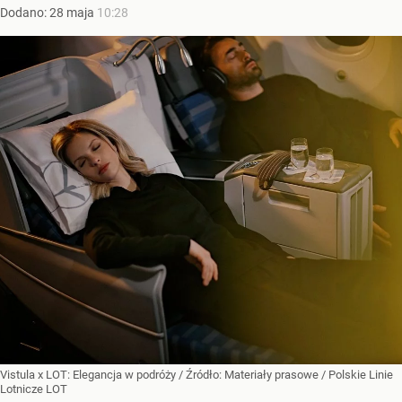
Dodano:
28
maja
10:28
Vistula x LOT: Elegancja w podróży
/ Źródło:
Materiały prasowe
/
Polskie Linie
Lotnicze LOT