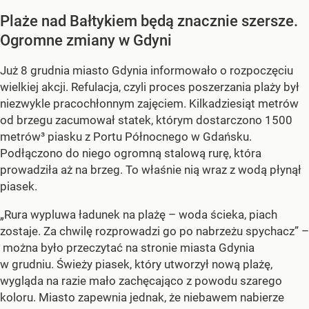
Plaże nad Bałtykiem będą znacznie szersze.
Ogromne zmiany w Gdyni
Już 8 grudnia miasto Gdynia informowało o rozpoczęciu
wielkiej akcji. Refulacja, czyli proces poszerzania plaży był
niezwykle pracochłonnym zajęciem. Kilkadziesiąt metrów
od brzegu zacumował statek, którym dostarczono 1500
metrów³ piasku z Portu Północnego w Gdańsku.
Podłączono do niego ogromną stalową rurę, która
prowadziła aż na brzeg. To właśnie nią wraz z wodą płynął
piasek.
„Rura wypluwa ładunek na plażę – woda ścieka, piach
zostaje. Za chwilę rozprowadzi go po nabrzeżu spychacz” –
można było przeczytać na stronie miasta Gdynia
w grudniu. Świeży piasek, który utworzył nową plażę,
wygląda na razie mało zachęcająco z powodu szarego
koloru. Miasto zapewnia jednak, że niebawem nabierze