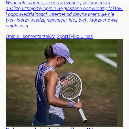
Wybuchła dlatego, że coraz częściej za ekspercką
analizę uznajemy opinie wygłaszane bez wiedzy, faktów
i odpowiedzialności. Internet od dawna premiuje nie
tych, którzy wiedzą najwięcej, lecz tych, którzy mówią
najgłośniej.
Opinie i komentarze
Kraj
Sport
Tylko u Nas