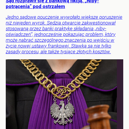
Sąd rozprawił się z bankową fikcją. „Niby-
potrącenia” pod ostrzałem
Jedno sądowe pouczenie wywołało większe poruszenie
niż niejeden wyrok. Sędzia otwarcie zakwestionował
stosowaną przez banki praktykę składania „niby-
oświadczeń”, jednocześnie pokazując problem, który
może nabrać szczególnego znaczenia po wejściu w
życie nowej ustawy frankowej. Stawką są nie tylko
zasady procesu, ale także tysiące złotych kosztów.