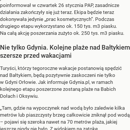
poinformował w czwartek 26 stycznia PAP, zasadnicze
działania zakończyły się już teraz. Ekipa będzie teraz
dokonywała jedynie „prac kosmetycznych”. Podczas
drugiego etapu wykorzystano ok. 150 tys. m3 piasku.
Na całą akcję poszerzania zużyto ok. 250 tys. m3 piasku.
Nie tylko Gdynia. Kolejne plaże nad Bałtykiem
szersze przed wakacjami
Turyści, którzy tegoroczne wakacje postanowią spędzić
nad Bałtykiem, będą pozytywnie zaskoczeni nie tylko
w Gdyni Orłowie. Jak informuje Gdynia.pl, w ramach
kolejnego etapu poszerzone zostaną plaże na Babich
Dołach i Oksywiu.
„Tam, gdzie na wypoczynek nad wodą było zaledwie kilka
metrów lub piaszczysty brzeg całkowicie zniknął pod wodą
– pojawi się szeroka nawet na 70 metrów plaża, jakiej
jeszcze nigdy nie było. Z widokiem na zatokę