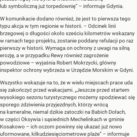
lub symboliczną już torpedownię” – informuje Gdynia.
W komunikacie dodano również, że jest to pierwsza tego
typu akcja w tym regionie w historii. – Odcinek linii
brzegowej o długości około sześciu kilometrów wskazany
w ramach tego projektu, zostanie poddany refulacji po raz
pierwszy w historii. Wymaga on ochrony z uwagi na silną
erozję, a w przypadku Rewy również zagrożenie
powodziowe – wyjaśnia Robert Mokrzycki, główny
inspektor ochrony wybrzeża w Urzędzie Morskim w Gdyni.
Wszystko wskazuje na to, że w wielu miejscach prace uda
się zakończyć przed wakacjami. „Jeszcze przed startem
wysokiego sezonu turystycznego możemy spodziewać się
sporego zdziwienia przyjezdnych, którzy wrócą
na kameralne, niemal dzikie zatoczki na Babich Dołach,
w części Oksywia i sąsiednich Mechelinkach w gminie
Kosakowo – ich oczom powinny się ukazać już nowo
uformowane, kilkudziesięciometrowe plaże” – informuje