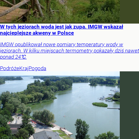
W tych jeziorach woda jest jak zupa. IMGW wskazał
najcieplejsze akweny w Polsce
IMGW opublikował nowe pomiary temperatury wody w
jeziorach. W kilku miejscach termometry pokazały dziś nawet
ponad 24℃.
Podróże
Kraj
Pogoda