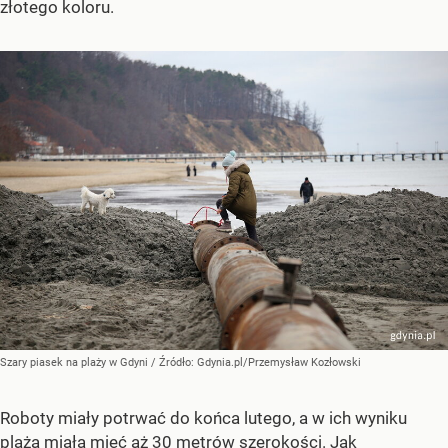
złotego koloru.
Szary piasek na plaży w Gdyni
/ Źródło:
Gdynia.pl/Przemysław Kozłowski
Roboty miały potrwać do końca lutego, a w ich wyniku
plaża miała mieć aż 30 metrów szerokości. Jak