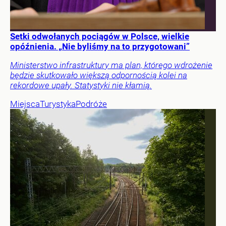
Setki odwołanych pociągów w Polsce, wielkie
opóźnienia. „Nie byliśmy na to przygotowani”
Ministerstwo infrastruktury ma plan, którego wdrożenie
będzie skutkowało większą odpornością kolei na
rekordowe upały. Statystyki nie kłamią.
Miejsca
Turystyka
Podróże