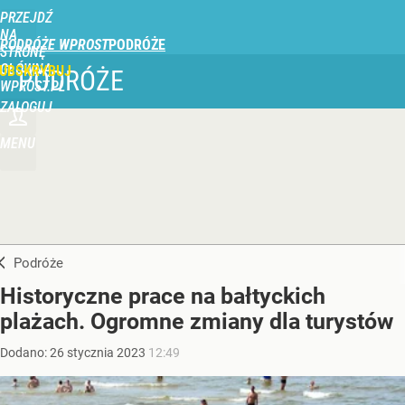
PRZEJDŹ
NA
PODRÓŻE WPROST
STRONĘ
GŁÓWNĄ
UBSKRYBUJ
PODRÓŻE
WPROST.PL
ZALOGUJ
MENU
Podróże
Historyczne prace na bałtyckich
plażach. Ogromne zmiany dla turystów
Dodano:
26
stycznia
2023
12:49