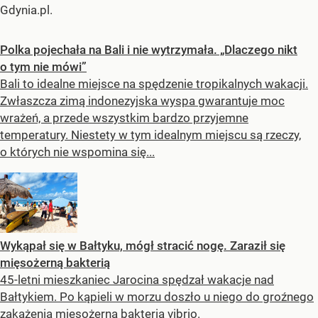
Gdynia.pl.
Polka pojechała na Bali i nie wytrzymała. „Dlaczego nikt
o tym nie mówi”
Bali to idealne miejsce na spędzenie tropikalnych wakacji.
Zwłaszcza zimą indonezyjska wyspa gwarantuje moc
wrażeń, a przede wszystkim bardzo przyjemne
temperatury. Niestety w tym idealnym miejscu są rzeczy,
o których nie wspomina się...
Wykąpał się w Bałtyku, mógł stracić nogę. Zaraził się
mięsożerną bakterią
45-letni mieszkaniec Jarocina spędzał wakacje nad
Bałtykiem. Po kąpieli w morzu doszło u niego do groźnego
zakażenia mięsożerną bakterią vibrio.