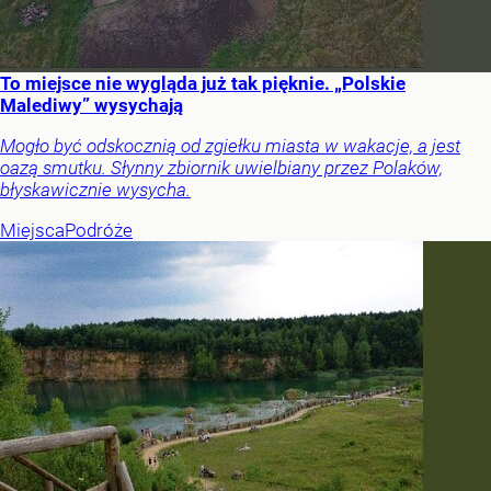
To miejsce nie wygląda już tak pięknie. „Polskie
Malediwy” wysychają
Mogło być odskocznią od zgiełku miasta w wakacje, a jest
oazą smutku. Słynny zbiornik uwielbiany przez Polaków,
błyskawicznie wysycha.
Miejsca
Podróże