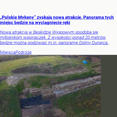
„Polskie Mykeny” zyskają nową atrakcję. Panorama tych
miejsc będzie na wyciągnięcie ręki
Nowa atrakcja w Beskidzie Wyspowym spodoba się
miłośnikom wspinaczek. Z wysokości ponad 20 metrów
będzie można podziwiać m.in. panoramę Doliny Dunajca.
Miejsca
Podróże