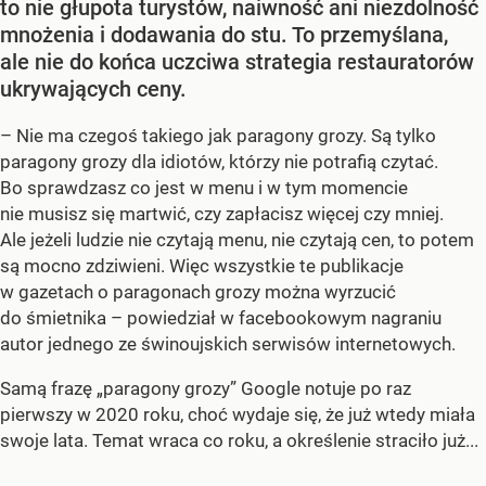
to nie głupota turystów, naiwność ani niezdolność
mnożenia i dodawania do stu. To przemyślana,
ale nie do końca uczciwa strategia restauratorów
ukrywających ceny.
– Nie ma czegoś takiego jak paragony grozy. Są tylko
paragony grozy dla idiotów, którzy nie potrafią czytać.
Bo sprawdzasz co jest w menu i w tym momencie
nie musisz się martwić, czy zapłacisz więcej czy mniej.
Ale jeżeli ludzie nie czytają menu, nie czytają cen, to potem
są mocno zdziwieni. Więc wszystkie te publikacje
w gazetach o paragonach grozy można wyrzucić
do śmietnika – powiedział w facebookowym nagraniu
autor jednego ze świnoujskich serwisów internetowych.
Samą frazę „paragony grozy” Google notuje po raz
pierwszy w 2020 roku, choć wydaje się, że już wtedy miała
swoje lata. Temat wraca co roku, a określenie straciło już...