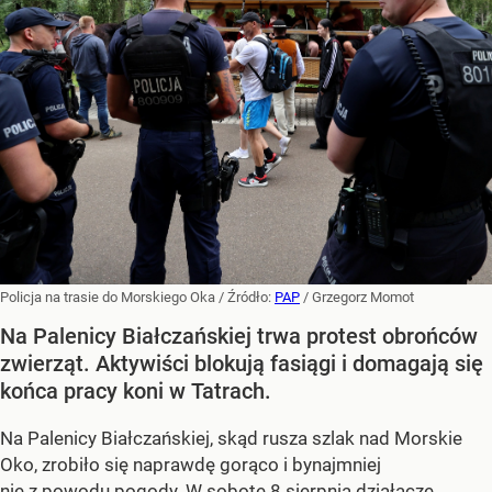
Policja na trasie do Morskiego Oka
/ Źródło:
PAP
/
Grzegorz Momot
Na Palenicy Białczańskiej trwa protest obrońców
zwierząt. Aktywiści blokują fasiągi i domagają się
końca pracy koni w Tatrach.
Na Palenicy Białczańskiej, skąd rusza szlak nad Morskie
Oko, zrobiło się naprawdę gorąco i bynajmniej
nie z powodu pogody. W sobotę 8 sierpnia działacze