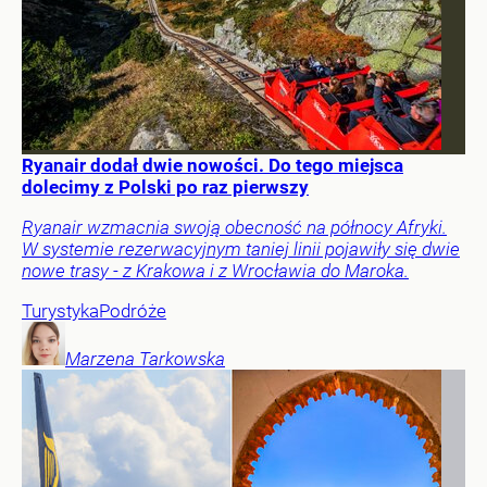
Ryanair dodał dwie nowości. Do tego miejsca
dolecimy z Polski po raz pierwszy
Ryanair wzmacnia swoją obecność na północy Afryki.
W systemie rezerwacyjnym taniej linii pojawiły się dwie
nowe trasy - z Krakowa i z Wrocławia do Maroka.
Turystyka
Podróże
Marzena
Tarkowska