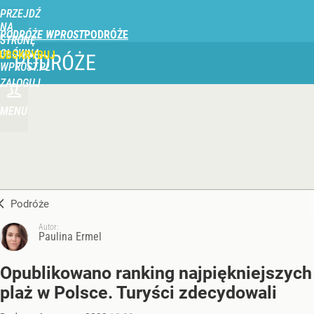
PRZEJDŹ
NA
PODRÓŻE WPROST
STRONĘ
GŁÓWNĄ
UBSKRYBUJ
PODRÓŻE
WPROST.PL
ZALOGUJ
MENU
Podróże
Autor:
Paulina Ermel
Opublikowano ranking najpiękniejszych
plaż w Polsce. Turyści zdecydowali