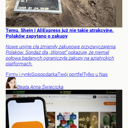
Temu, Shein i AliExpress już nie takie atrakcyjne.
Polaków zapytano o zakupy
Nowe unijne cła zmieniły zakupowe przyzwyczajenia
Polaków. Sondaż dla „Wprost” pokazuje, że niemal
połowa badanych ograniczyła zakupy na azjatyckich
platformach.
Firmy i rynki
Gospodarka
Twój portfel
Tylko u Nas
Beata Anna
Święcicka