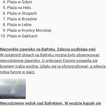
Plaża w Gdyni
Plaża na Helu
Plaża w Stogach
Plaża w Brzeźnie
Plaża w Łebie
Plaża w Krynicy Morskiej
Plaża w Dębkach
Niezwykłe zjawisko na Bałtyku. Zdjęcia podbijają sieć
W ostatnich dniach na Bałtyku można było obserwować
niecodzienne zjawisko. U wybrzeży Estonii pojawiła się
bowiem trąba wodna. Udało się ją sfotografować, a zdjęcia
robią furorę w sieci.
Niecodzienny widok nad Bałtykiem. W wodzie kąpały się