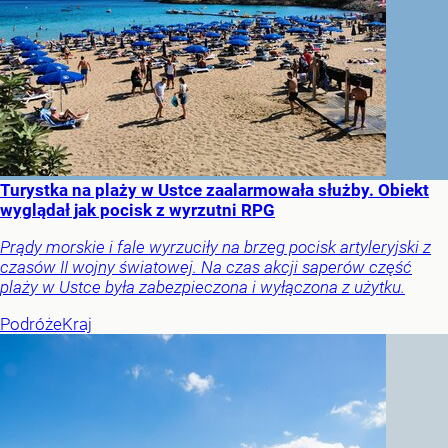
Turystka na plaży w Ustce zaalarmowała służby. Obiekt
wyglądał jak pocisk z wyrzutni RPG
Prądy morskie i fale wyrzuciły na brzeg pocisk artyleryjski z
czasów II wojny światowej. Na czas akcji saperów część
plaży w Ustce była zabezpieczona i wyłączona z użytku.
Podróże
Kraj