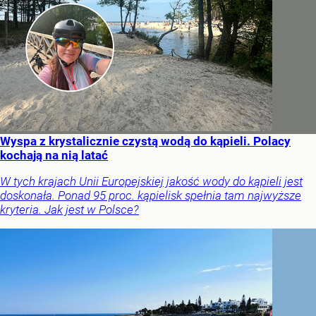
Wyspa z krystalicznie czystą wodą do kąpieli. Polacy
kochają na nią latać
W tych krajach Unii Europejskiej jakość wody do kąpieli jest
doskonała. Ponad 95 proc. kąpielisk spełnia tam najwyższe
kryteria. Jak jest w Polsce?