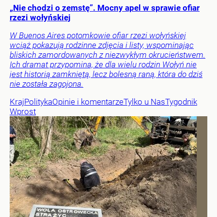
„Nie chodzi o zemstę”. Mocny apel w sprawie ofiar
rzezi wołyńskiej
W Buenos Aires potomkowie ofiar rzezi wołyńskiej
wciąż pokazują rodzinne zdjęcia i listy, wspominając
bliskich zamordowanych z niezwykłym okrucieństwem.
Ich dramat przypomina, że dla wielu rodzin Wołyń nie
jest historią zamkniętą, lecz bolesną raną, która do dziś
nie została zagojona.
Kraj
Polityka
Opinie i komentarze
Tylko u Nas
Tygodnik
Wprost