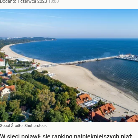
Dodano:
1
czerwca
2023
18:00
Sopot
Źródło:
Shutterstock
W sieci pojawił się ranking najpiękniejszych plaż