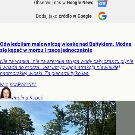
Obserwuj nas
w
Google News
Dodaj jako
źródło w Google
Odwiedziłam malowniczą wioskę nad Bałtykiem. Można
się kąpać w morzu i rzece jednocześnie
Nie za wąska i nie za szeroka struga wody cały czas tu płynie
i wpada do morza. Jest intrygującą atrakcją niewielkiej
nadmorskiej wioski. Za plecami tylko las.
Miejsca
Podróże
Paulina
Kopeć