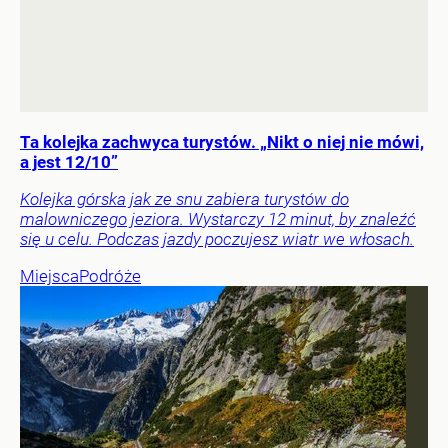
Ta kolejka zachwyca turystów. „Nikt o niej nie mówi,
a jest 12/10”
Kolejka górska jak ze snu zabiera turystów do
malowniczego jeziora. Wystarczy 12 minut, by znaleźć
się u celu. Podczas jazdy poczujesz wiatr we włosach.
Miejsca
Podróże