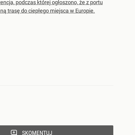
ncja, podczas której ogłoszono, że z portu
edną trasę do ciepłego miejsca w Europie.
SKOMENTUJ