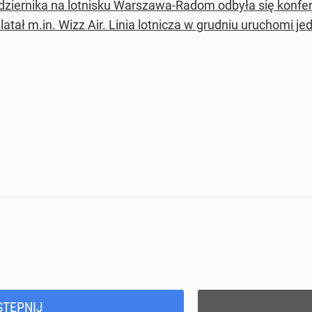
dziernika na lotnisku Warszawa-Radom odbyła się konfere
latał m.in. Wizz Air. Linia lotnicza w grudniu uruchomi j
STĘPNIJ