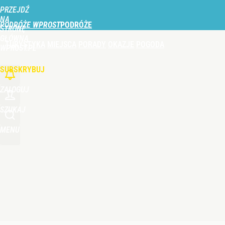
PRZEJDŹ
Udostępnij
0
Skomentuj
NA
PODRÓŻE WPROST
STRONĘ
GŁÓWNĄ
TURYSTYKA
MIEJSCA
PORADY
OKAZJE
POGODA
Ryanair dodał dwie nowości. Do tego miejsca dolec
WPROST.PL
SUBSKRYBUJ
dodaj
ZALOGUJ
Turyści wydają fortunę nad Bałtykiem. Tyle płacą z
SZUKAJ
MENU
dodaj
Turyści zapłacą nawet o 137 zł więcej. Zmiana w tani
dodaj