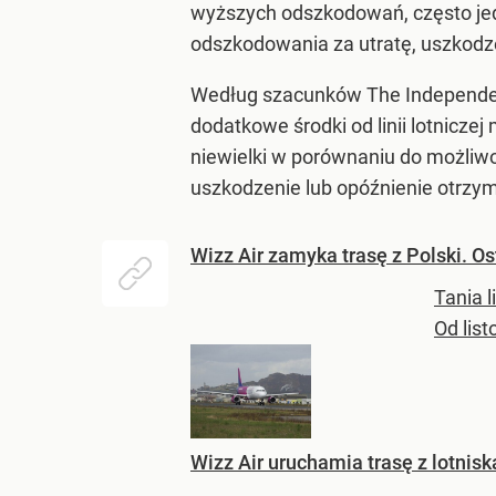
wyższych odszkodowań, często jedn
odszkodowania za utratę, uszkodze
Według szacunków The Independen
dodatkowe środki od linii lotnicze
niewielki w porównaniu do możliwo
uszkodzenie lub opóźnienie otrzym
Wizz Air zamyka trasę z Polski. Os
Tania l
Od lis
Wizz Air uruchamia trasę z lotni