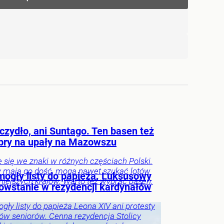
czydło, ani Suntago. Ten basen też
obry na upały na Mazowszu
e się we znaki w różnych częściach Polski.
zy mają go dość, mogą nawet szukać lotów
mogły listy do papieża. Luksusowy
niejszych krajów. Warto też wybrać basen.
powstanie w rezydencji kardynałów
gły listy do papieża Leona XIV ani protesty
ów seniorów. Cenna rezydencja Stolicy