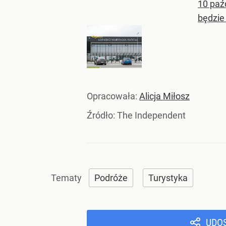
10 paź
będzie 
Opracowała:
Alicja Miłosz
Źródło:
The Independent
Podróże
Turystyka
UDO