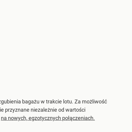
zgubienia bagażu w trakcie lotu. Za możliwość
e przyznane niezależnie od wartości
ż
na nowych, egzotycznych połączeniach.