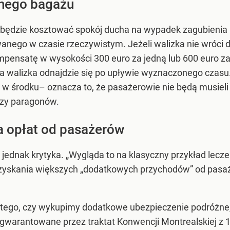
nego bagażu
r będzie kosztować spokój ducha na wypadek zagubienia 
wanego w czasie rzeczywistym. Jeżeli walizka nie wróci 
mpensatę w wysokości 300 euro za jedną lub 600 euro z
a walizka odnajdzie się po upływie wyznaczonego czasu
ię w środku– oznacza to, że pasażerowie nie będą musie
czy paragonów.
a opłat od pasażerów
ednak krytyka. „Wygląda to na klasyczny przykład lecze
uzyskania większych „dodatkowych przychodów” od pasaż
d tego, czy wykupimy dodatkowe ubezpieczenie podróżne
warantowane przez traktat Konwencji Montrealskiej z 1