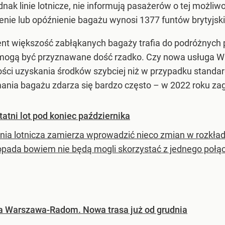
ak linie lotnicze, nie informują pasażerów o tej możli
nie lub opóźnienie bagażu wynosi 1377 funtów brytyjski
t większość zabłąkanych bagaży trafia do podróżnych 
j mogą być przyznawane dość rzadko. Czy nowa usługa Wizz
ści uzyskania środków szybciej niż w przypadku standar
ania bagażu zdarza się bardzo często – w 2022 roku zag
tatni lot pod koniec października
inia lotnicza zamierza wprowadzić nieco zmian w rozkładz
topada bowiem nie będą mogli skorzystać z jednego połą
ska Warszawa-Radom. Nowa trasa już od grudnia