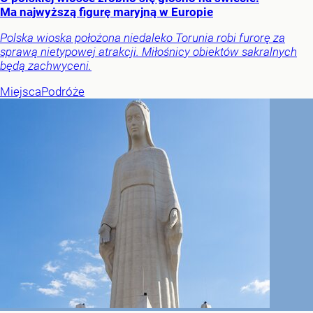
Ma najwyższą figurę maryjną w Europie
Polska wioska położona niedaleko Torunia robi furorę za
sprawą nietypowej atrakcji. Miłośnicy obiektów sakralnych
będą zachwyceni.
Miejsca
Podróże