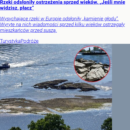
Rzeki odsłoniły ostrzeżenia sprzed wieków. „Jeśli mnie
widzisz, płacz”
Wysychające rzeki w Europie odsłoniły „kamienie głodu”.
Wyryte na nich wiadomości sprzed kilku wieków ostrzegały
mieszkańców przed suszą.
Turystyka
Podróże