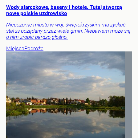
Wody siarczkowe, baseny i hotele. Tutaj stworzą
nowe polskie uzdrowisko
Niepozorne miasto w woj. świętokrzyskim ma zyskać
status pożądany przez wiele gmin. Niebawem może się
o nim zrobić bardzo głośno.
Miejsca
Podróże