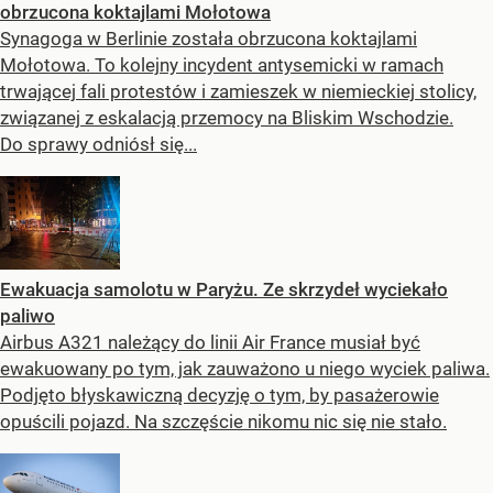
obrzucona koktajlami Mołotowa
Synagoga w Berlinie została obrzucona koktajlami
Mołotowa. To kolejny incydent antysemicki w ramach
trwającej fali protestów i zamieszek w niemieckiej stolicy,
związanej z eskalacją przemocy na Bliskim Wschodzie.
Do sprawy odniósł się...
Ewakuacja samolotu w Paryżu. Ze skrzydeł wyciekało
paliwo
Airbus A321 należący do linii Air France musiał być
ewakuowany po tym, jak zauważono u niego wyciek paliwa.
Podjęto błyskawiczną decyzję o tym, by pasażerowie
opuścili pojazd. Na szczęście nikomu nic się nie stało.