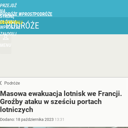
PRZEJDŹ
NA
PODRÓŻE WPROST
STRONĘ
GŁÓWNĄ
UBSKRYBUJ
PODRÓŻE
WPROST.PL
ZALOGUJ
MENU
Podróże
Masowa ewakuacja lotnisk we Francji.
Groźby ataku w sześciu portach
lotniczych
Dodano:
18
października
2023
13:31