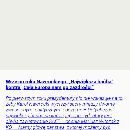
Wrze po roku Nawrockiego. „Największa hańba”
kontra „Cała Europa nam go zazdrości”
Po pierwszym roku prezydentury nic nie wskazuje na to,
żeby Karol Nawrocki wyciszył spory między dwoma
zwaśnionymi politycznymi obozami. – Dotychczas
największą hańbą na karcie jego prezydentury jest
chyba zawetowanie SAFE – ocenia Mariusz Witczak z
KO. – Mamy głowę państwa, z której możemy być