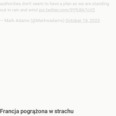
authorities don’t seem to have a plan as we are standing
out in rain and wind
pic.twitter.com/9YfU6k7cV2
— Mark Adams (@Markwadams)
October 18, 2023
Francja pogrążona w strachu