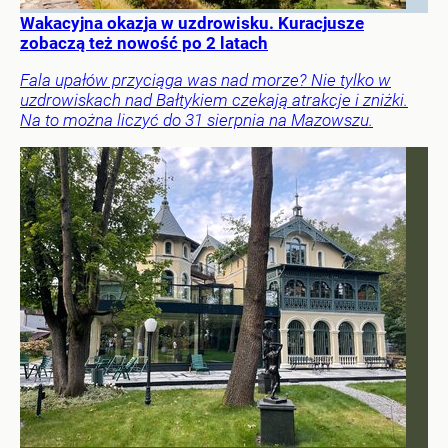
Wakacyjna okazja w uzdrowisku. Kuracjusze
zobaczą też nowość po 2 latach
Fala upałów przyciąga was nad morze? Nie tylko w
uzdrowiskach nad Bałtykiem czekają atrakcje i zniżki.
Na to można liczyć do 31 sierpnia na Mazowszu.