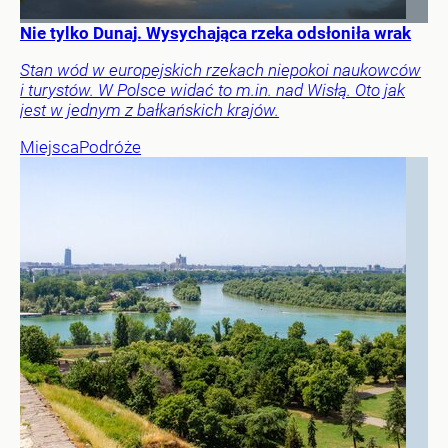
Nie tylko Dunaj. Wysychająca rzeka odsłoniła wrak
Stan wód w europejskich rzekach niepokoi naukowców
i turystów. W Polsce widać to m.in. nad Wisłą. Oto jak
jest w jednym z bałkańskich krajów.
Miejsca
Podróże