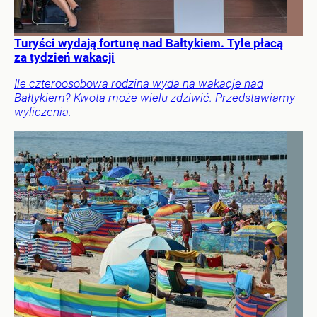
Turyści wydają fortunę nad Bałtykiem. Tyle płacą
za tydzień wakacji
Ile czteroosobowa rodzina wyda na wakacje nad
Bałtykiem? Kwota może wielu zdziwić. Przedstawiamy
wyliczenia.