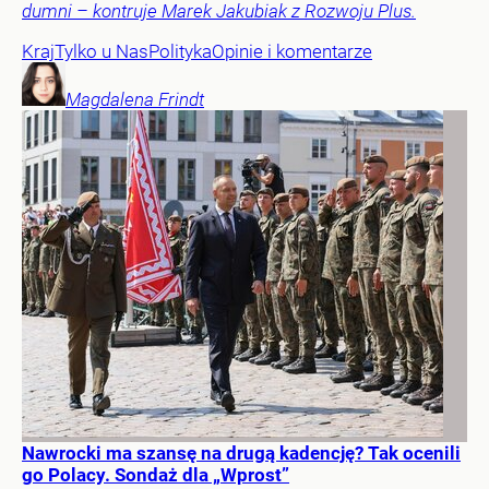
dumni – kontruje Marek Jakubiak z Rozwoju Plus.
Kraj
Tylko u Nas
Polityka
Opinie i komentarze
Magdalena
Frindt
Nawrocki ma szansę na drugą kadencję? Tak ocenili
go Polacy. Sondaż dla „Wprost”