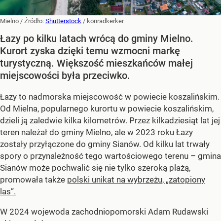
Mielno
/ Źródło:
Shutterstock
/
konradkerker
Łazy po kilku latach wrócą do gminy Mielno.
Kurort zyska dzięki temu wzmocni markę
turystyczną. Większość mieszkańców małej
miejscowości była przeciwko.
Łazy to nadmorska miejscowość w powiecie koszalińskim.
Od Mielna, popularnego kurortu w powiecie koszalińskim,
dzieli ją zaledwie kilka kilometrów. Przez kilkadziesiąt lat jej
teren należał do gminy Mielno, ale w 2023 roku Łazy
zostały przyłączone do gminy Sianów. Od kilku lat trwały
spory o przynależność tego wartościowego terenu – gmina
Sianów może pochwalić się nie tylko szeroką plażą,
promowała także
polski unikat na wybrzeżu, „zatopiony
las”.
W 2024 wojewoda zachodniopomorski Adam Rudawski