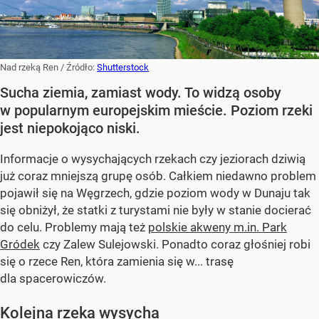
Nad rzeką Ren
/ Źródło:
Shutterstock
Sucha ziemia, zamiast wody. To widzą osoby
w popularnym europejskim mieście. Poziom rzeki
jest niepokojąco niski.
Informacje o wysychających rzekach czy jeziorach dziwią
już coraz mniejszą grupę osób. Całkiem niedawno problem
pojawił się na Węgrzech, gdzie poziom wody w Dunaju tak
się obniżył, że statki z turystami nie były w stanie docierać
do celu. Problemy mają też
polskie akweny m.in. Park
Gródek
czy Zalew Sulejowski. Ponadto coraz głośniej robi
się o rzece Ren, która zamienia się w... trasę
dla spacerowiczów.
Kolejna rzeka wysycha