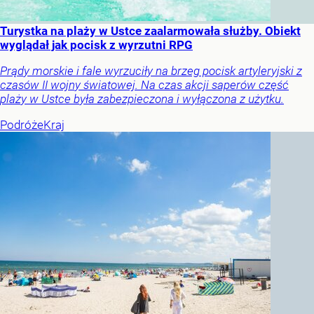
Turystka na plaży w Ustce zaalarmowała służby. Obiekt
wyglądał jak pocisk z wyrzutni RPG
Prądy morskie i fale wyrzuciły na brzeg pocisk artyleryjski z
czasów II wojny światowej. Na czas akcji saperów część
plaży w Ustce była zabezpieczona i wyłączona z użytku.
Podróże
Kraj