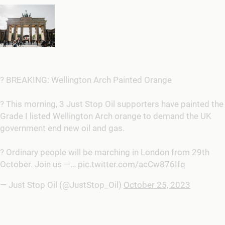
? BREAKING: Wellington Arch Painted Orange
? This morning, 3 Just Stop Oil supporters have painted the
Grade I listed Wellington Arch orange to demand the UK
government end new oil and gas.
?️ Ordinary people will be marching in London from 29th
October. Join us —…
pic.twitter.com/acCw876Ifq
— Just Stop Oil (@JustStop_Oil)
October 25, 2023