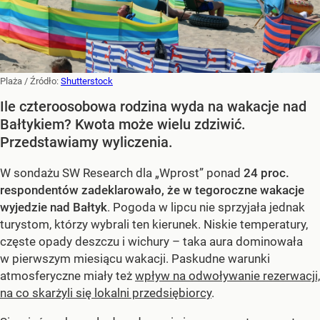
Plaża
/ Źródło:
Shutterstock
Ile czteroosobowa rodzina wyda na wakacje nad
Bałtykiem? Kwota może wielu zdziwić.
Przedstawiamy wyliczenia.
W sondażu SW Research dla „Wprost” ponad
24 proc.
respondentów zadeklarowało, że w tegoroczne wakacje
wyjedzie nad Bałtyk
. Pogoda w lipcu nie sprzyjała jednak
turystom, którzy wybrali ten kierunek. Niskie temperatury,
częste opady deszczu i wichury – taka aura dominowała
w pierwszym miesiącu wakacji. Paskudne warunki
atmosferyczne miały też
wpływ na odwoływanie rezerwacji,
na co skarżyli się lokalni przedsiębiorcy
.