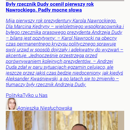
Były rzecznik Dudy ocenił pierwszy rok
Nawrockiego. Padły mocne słowa
Mija pierwszy rok prezydentury Karola Nawrockiego.
Dla Marcina Kędryny – wieloletniego współpracownika i
byłego rzecznika prasowego prezydenta Andrzeja Dudy
– bilans jest pozytywny: – Karol Nawrocki na obecny
czas permanentnego kryzysu politycznego sprawuje
swój urząd w sposób dojrzały i adekwatny do wyzwań –
akcentuje. Jednocześnie przestrzega przed
porównywaniem kolejnych prezydentów. – Andrzej
Duda zdał w paru sytuacjach egzamin celująco, ale
jeszcze przez jakiś czas będzie niedoceniony, jak kiedyś
Aleksander Kwaśniewski, a po latach się to zmieniło –
tłumaczy były rzecznik Andrzeja Dudy.
Polityka
Tylko u Nas
Agnieszka
Niesłuchowska