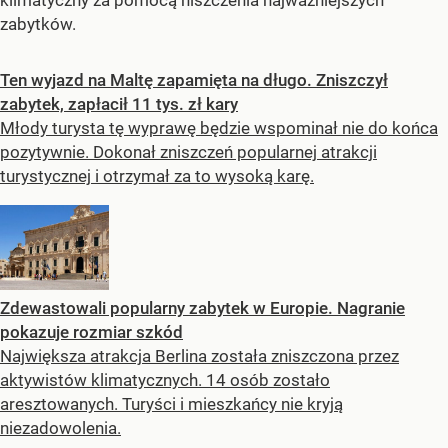
zabytków.
Ten wyjazd na Maltę zapamięta na długo. Zniszczył
zabytek, zapłacił 11 tys. zł kary
Młody turysta tę wyprawę będzie wspominał nie do końca
pozytywnie. Dokonał zniszczeń popularnej atrakcji
turystycznej i otrzymał za to wysoką karę.
Zdewastowali popularny zabytek w Europie. Nagranie
pokazuje rozmiar szkód
Największa atrakcja Berlina została zniszczona przez
aktywistów klimatycznych. 14 osób zostało
aresztowanych. Turyści i mieszkańcy nie kryją
niezadowolenia.