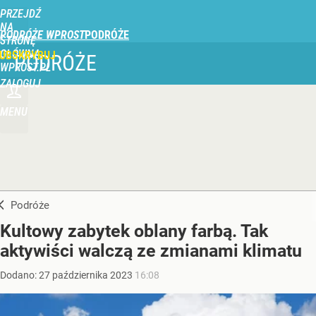
PRZEJDŹ
NA
PODRÓŻE WPROST
STRONĘ
GŁÓWNĄ
UBSKRYBUJ
PODRÓŻE
WPROST.PL
ZALOGUJ
MENU
Podróże
Kultowy zabytek oblany farbą. Tak
aktywiści walczą ze zmianami klimatu
Dodano:
27
października
2023
16:08