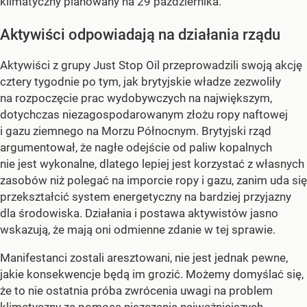
klimatyczny planowany na 29 października.
Aktywiści odpowiadają na działania rządu
Aktywiści z grupy Just Stop Oil przeprowadzili swoją akcję
cztery tygodnie po tym, jak brytyjskie władze zezwoliły
na rozpoczęcie prac wydobywczych na największym,
dotychczas niezagospodarowanym złożu ropy naftowej
i gazu ziemnego na Morzu Północnym. Brytyjski rząd
argumentował, że nagłe odejście od paliw kopalnych
nie jest wykonalne, dlatego lepiej jest korzystać z własnych
zasobów niż polegać na imporcie ropy i gazu, zanim uda się
przekształcić system energetyczny na bardziej przyjazny
dla środowiska. Działania i postawa aktywistów jasno
wskazują, że mają oni odmienne zdanie w tej sprawie.
Manifestanci zostali aresztowani, nie jest jednak pewne,
jakie konsekwencje będą im grozić. Możemy domyślać się,
że to nie ostatnia próba zwrócenia uwagi na problem
klimatyczny za pomocą niszczenia najważniejszych