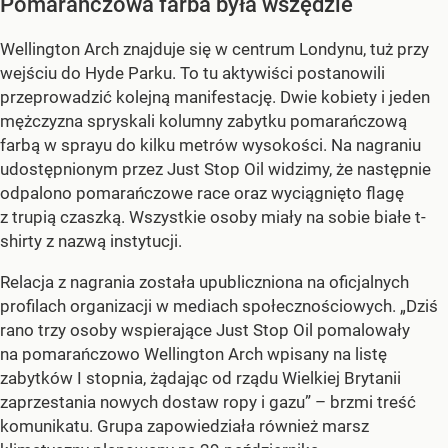
Pomarańczowa farba była wszędzie
Wellington Arch znajduje się w centrum Londynu, tuż przy
wejściu do Hyde Parku. To tu aktywiści postanowili
przeprowadzić kolejną manifestację. Dwie kobiety i jeden
mężczyzna spryskali kolumny zabytku pomarańczową
farbą w sprayu do kilku metrów wysokości. Na nagraniu
udostępnionym przez Just Stop Oil widzimy, że następnie
odpalono pomarańczowe race oraz wyciągnięto flagę
z trupią czaszką. Wszystkie osoby miały na sobie białe t-
shirty z nazwą instytucji.
Relacja z nagrania została upubliczniona na oficjalnych
profilach organizacji w mediach społecznościowych. „Dziś
rano trzy osoby wspierające Just Stop Oil pomalowały
na pomarańczowo Wellington Arch wpisany na listę
zabytków I stopnia, żądając od rządu Wielkiej Brytanii
zaprzestania nowych dostaw ropy i gazu” – brzmi treść
komunikatu. Grupa zapowiedziała również marsz