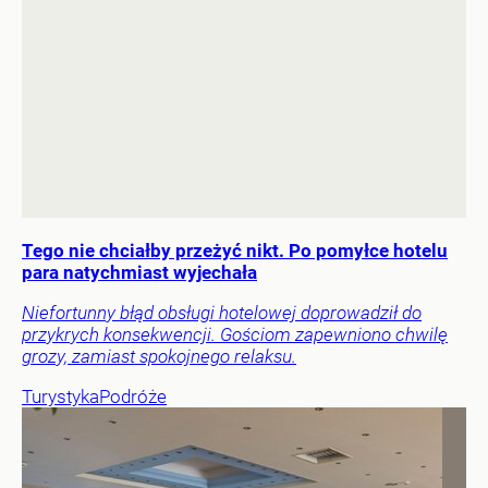
Tego nie chciałby przeżyć nikt. Po pomyłce hotelu
para natychmiast wyjechała
Niefortunny błąd obsługi hotelowej doprowadził do
przykrych konsekwencji. Gościom zapewniono chwilę
grozy, zamiast spokojnego relaksu.
Turystyka
Podróże