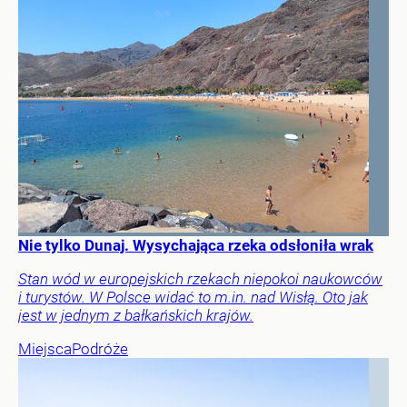
Nie tylko Dunaj. Wysychająca rzeka odsłoniła wrak
Stan wód w europejskich rzekach niepokoi naukowców
i turystów. W Polsce widać to m.in. nad Wisłą. Oto jak
jest w jednym z bałkańskich krajów.
Miejsca
Podróże