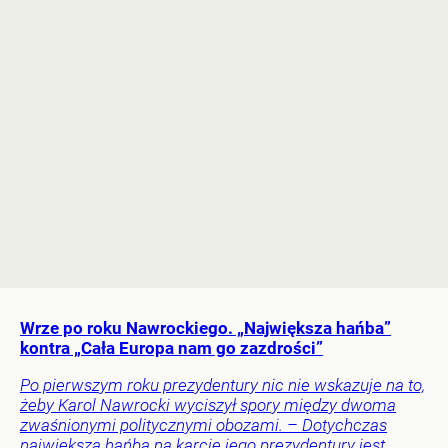
Wrze po roku Nawrockiego. „Największa hańba”
kontra „Cała Europa nam go zazdrości”
Po pierwszym roku prezydentury nic nie wskazuje na to,
żeby Karol Nawrocki wyciszył spory między dwoma
zwaśnionymi politycznymi obozami. – Dotychczas
największą hańbą na karcie jego prezydentury jest