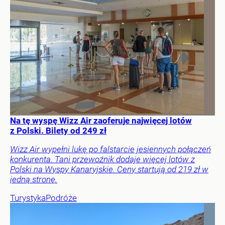
Na tę wyspę Wizz Air zaoferuje najwięcej lotów
z Polski. Bilety od 249 zł
Wizz Air wypełni lukę po falstarcie jesiennych połączeń
konkurenta. Tani przewoźnik dodaje więcej lotów z
Polski na Wyspy Kanaryjskie. Ceny startują od 219 zł w
jedną stronę.
Turystyka
Podróże