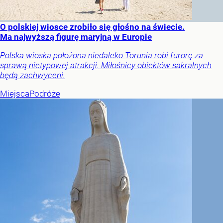
O polskiej wiosce zrobiło się głośno na świecie.
Ma najwyższą figurę maryjną w Europie
Polska wioska położona niedaleko Torunia robi furorę za
sprawą nietypowej atrakcji. Miłośnicy obiektów sakralnych
będą zachwyceni.
Miejsca
Podróże