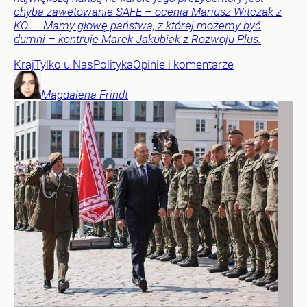
chyba zawetowanie SAFE – ocenia Mariusz Witczak z
KO. – Mamy głowę państwa, z której możemy być
dumni – kontruje Marek Jakubiak z Rozwoju Plus.
Kraj
Tylko u Nas
Polityka
Opinie i komentarze
Magdalena
Frindt