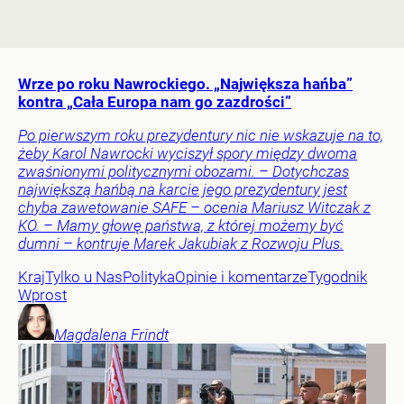
Wrze po roku Nawrockiego. „Największa hańba”
kontra „Cała Europa nam go zazdrości”
Po pierwszym roku prezydentury nic nie wskazuje na to,
żeby Karol Nawrocki wyciszył spory między dwoma
zwaśnionymi politycznymi obozami. – Dotychczas
największą hańbą na karcie jego prezydentury jest
chyba zawetowanie SAFE – ocenia Mariusz Witczak z
KO. – Mamy głowę państwa, z której możemy być
dumni – kontruje Marek Jakubiak z Rozwoju Plus.
Kraj
Tylko u Nas
Polityka
Opinie i komentarze
Tygodnik
Wprost
Magdalena
Frindt