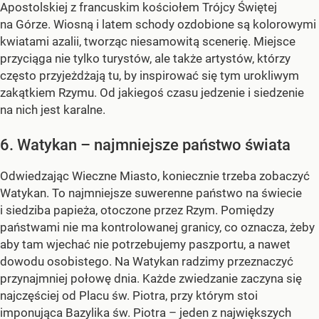
Apostolskiej z francuskim kościołem Trójcy Świętej
na Górze. Wiosną i latem schody ozdobione są kolorowymi
kwiatami azalii, tworząc niesamowitą scenerię. Miejsce
przyciąga nie tylko turystów, ale także artystów, którzy
często przyjeżdżają tu, by inspirować się tym urokliwym
zakątkiem Rzymu. Od jakiegoś czasu jedzenie i siedzenie
na nich jest karalne.
6. Watykan – najmniejsze państwo świata
Odwiedzając Wieczne Miasto, koniecznie trzeba zobaczyć
Watykan. To najmniejsze suwerenne państwo na świecie
i siedziba papieża, otoczone przez Rzym. Pomiędzy
państwami nie ma kontrolowanej granicy, co oznacza, żeby
aby tam wjechać nie potrzebujemy paszportu, a nawet
dowodu osobistego. Na Watykan radzimy przeznaczyć
przynajmniej połowę dnia. Każde zwiedzanie zaczyna się
najczęściej od Placu św. Piotra, przy którym stoi
imponująca Bazylika św. Piotra – jeden z największych