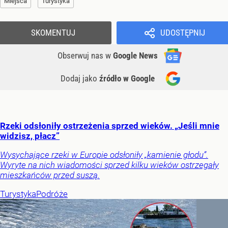
Miejsca
Turystyka
SKOMENTUJ
UDOSTĘPNIJ
Obserwuj nas
w
Google News
Dodaj jako
źródło w Google
Rzeki odsłoniły ostrzeżenia sprzed wieków. „Jeśli mnie
widzisz, płacz”
Wysychające rzeki w Europie odsłoniły „kamienie głodu”.
Wyryte na nich wiadomości sprzed kilku wieków ostrzegały
mieszkańców przed suszą.
Turystyka
Podróże