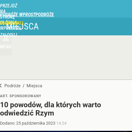
PRZEJDŹ
NA
PODRÓŻE WPROST
STRONĘ
GŁÓWNĄ
UBSKRYBUJ
MIEJSCA
WPROST.PL
ZALOGUJ
MENU
Podróże
/
Miejsca
ART. SPONSOROWANY
10 powodów, dla których warto
odwiedzić Rzym
Dodano:
25
października
2023
14:24