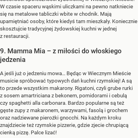
W czasie spaceru wąskimi uliczkami na pewno natkniecie
się na metalowe tabliczki wbite w chodnik. Mają
upamiętniać osoby, które kiedyś tam mieszkały. Koniecznie
skosztujcie tradycyjnej żydowskiej kuchni w jednej
z restauracji.
9. Mamma Mia – z miłości do włoskiego
jedzenia
A jeśli już o jedzeniu mowa… Będąc w Wiecznym Mieście
musicie spróbować typowych dań kuchni rzymskiej! A są
to przede wszystkim makarony. Rigatoni, czyli grube rurki
z sosem amartriciana z bekonem, pomidorami i cebulą
czy spaghetti alla carbonara. Bardzo popularne są też
gęste zupy z makaronem, warzywami, fasolą i grochem
oraz nadziewane pierożki gnocchi. Na każdym kroku
znajdziecie też rzymskie pizzerie, gdzie zjecie chrupiącą
cienką pizzę. Palce lizać!