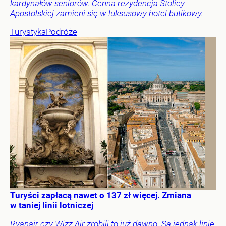
kardynałów seniorów. Cenna rezydencja Stolicy
Apostolskiej zamieni się w luksusowy hotel butikowy.
Turystyka
Podróże
Turyści zapłacą nawet o 137 zł więcej. Zmiana
w taniej linii lotniczej
Ryanair czy Wizz Air zrobili to już dawno. Są jednak linie,