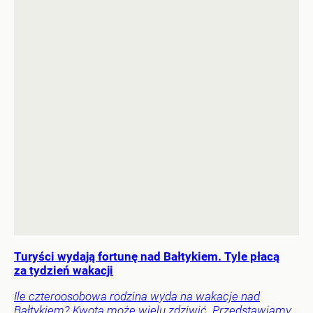
Turyści wydają fortunę nad Bałtykiem. Tyle płacą
za tydzień wakacji
Ile czteroosobowa rodzina wyda na wakacje nad
Bałtykiem? Kwota może wielu zdziwić. Przedstawiamy