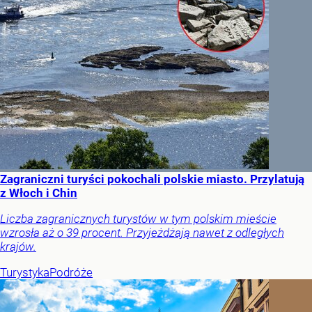
Zagraniczni turyści pokochali polskie miasto. Przylatują
z Włoch i Chin
Liczba zagranicznych turystów w tym polskim mieście
wzrosła aż o 39 procent. Przyjeżdżają nawet z odległych
krajów.
Turystyka
Podróże