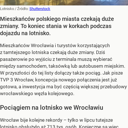
Lotnisko
/ Źródło:
Shutterstock
Mieszkańców polskiego miasta czekają duże
zmiany. To koniec stania w korkach podczas
dojazdu na lotnisko.
Mieszkańców Wrocławia i turystów korzystających
z tamtejszego lotniska czekają duże zmiany. Dziś
pasażerowie po wyjściu z terminala muszą wybierać
między samochodem, taksówką lub autobusem miejskim.
W przyszłości do tej listy dołączy także pociąg. Jak pisze
TVP 3 Wrocław, koncepcja nowego połączenia jest już
gotowa, a inwestycja ma być częścią większej przebudowy
wrocławskiego węzła kolejowego.
Pociągiem na lotnisko we Wrocławiu
Wrocław bije kolejne rekordy – tylko w lipcu tutejsze
lotnisko obsłużyło aż 713 tys. osób. Konieczne są więc