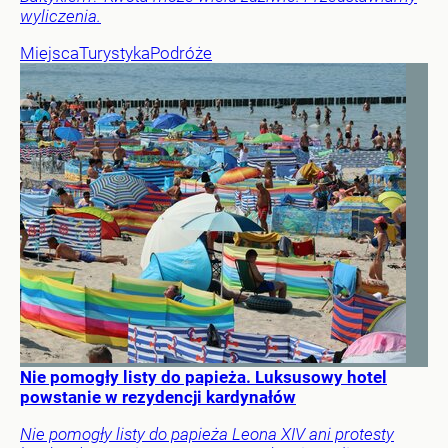
wyliczenia.
Miejsca
Turystyka
Podróże
Nie pomogły listy do papieża. Luksusowy hotel
powstanie w rezydencji kardynałów
Nie pomogły listy do papieża Leona XIV ani protesty