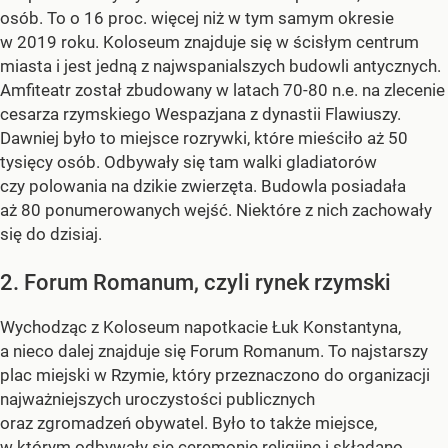
osób. To o 16 proc. więcej niż w tym samym okresie
w 2019 roku. Koloseum znajduje się w ścisłym centrum
miasta i jest jedną z najwspanialszych budowli antycznych.
Amfiteatr został zbudowany w latach 70-80 n.e. na zlecenie
cesarza rzymskiego Wespazjana z dynastii Flawiuszy.
Dawniej było to miejsce rozrywki, które mieściło aż 50
tysięcy osób. Odbywały się tam walki gladiatorów
czy polowania na dzikie zwierzęta. Budowla posiadała
aż 80 ponumerowanych wejść. Niektóre z nich zachowały
się do dzisiaj.
2. Forum Romanum, czyli rynek rzymski
Wychodząc z Koloseum napotkacie Łuk Konstantyna,
a nieco dalej znajduje się Forum Romanum. To najstarszy
plac miejski w Rzymie, który przeznaczono do organizacji
najważniejszych uroczystości publicznych
oraz zgromadzeń obywatel. Było to także miejsce,
w którym odbywały się ceremonie religijne i składano