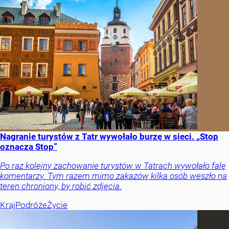
Nagranie turystów z Tatr wywołało burzę w sieci. „Stop
oznacza Stop”
Po raz kolejny zachowanie turystów w Tatrach wywołało falę
komentarzy. Tym razem mimo zakazów kilka osób weszło na
teren chroniony, by robić zdjęcia.
Kraj
Podróże
Życie