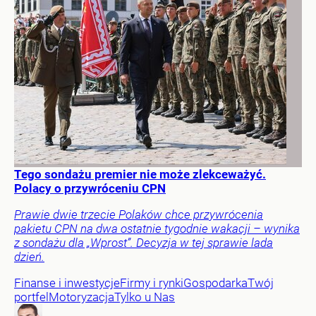
Tego sondażu premier nie może zlekceważyć.
Polacy o przywróceniu CPN
Prawie dwie trzecie Polaków chce przywrócenia
pakietu CPN na dwa ostatnie tygodnie wakacji – wynika
z sondażu dla „Wprost”. Decyzja w tej sprawie lada
dzień.
Finanse i inwestycje
Firmy i rynki
Gospodarka
Twój
portfel
Motoryzacja
Tylko u Nas