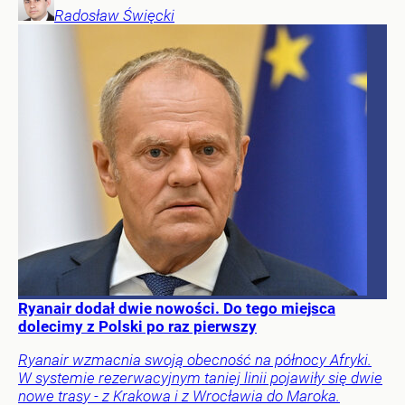
Radosław
Święcki
Ryanair dodał dwie nowości. Do tego miejsca
dolecimy z Polski po raz pierwszy
Ryanair wzmacnia swoją obecność na północy Afryki.
W systemie rezerwacyjnym taniej linii pojawiły się dwie
nowe trasy - z Krakowa i z Wrocławia do Maroka.