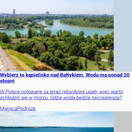
Wybierz to kąpielisko nad Bałtykiem. Woda ma ponad 20
stopni
W Polsce notowane są teraz rekordowe upały, więc warto
schłodzić się w morzu. Gdzie woda będzie najcieplejsza?
Miejsca
Podróże