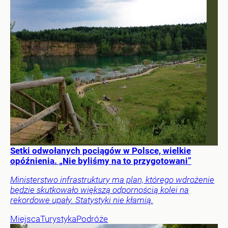
Setki odwołanych pociągów w Polsce, wielkie
opóźnienia. „Nie byliśmy na to przygotowani”
Ministerstwo infrastruktury ma plan, którego wdrożenie
będzie skutkowało większą odpornością kolei na
rekordowe upały. Statystyki nie kłamią.
Miejsca
Turystyka
Podróże