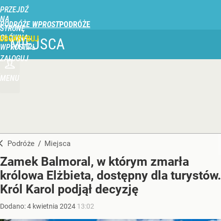
PRZEJDŹ
NA
PODRÓŻE WPROST
STRONĘ
GŁÓWNĄ
UBSKRYBUJ
MIEJSCA
WPROST.PL
ZALOGUJ
MENU
Podróże
/
Miejsca
Zamek Balmoral, w którym zmarła
królowa Elżbieta, dostępny dla turystów.
Król Karol podjął decyzję
Dodano:
4
kwietnia
2024
13:02