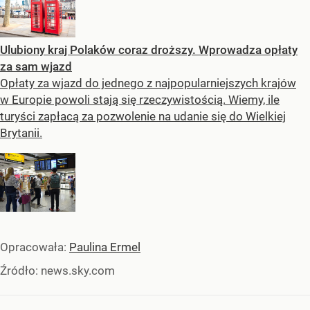
Ulubiony kraj Polaków coraz droższy. Wprowadza opłaty
za sam wjazd
Opłaty za wjazd do jednego z najpopularniejszych krajów
w Europie powoli stają się rzeczywistością. Wiemy, ile
turyści zapłacą za pozwolenie na udanie się do Wielkiej
Brytanii.
Opracowała:
Paulina Ermel
Źródło:
news.sky.com