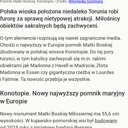
Pomnik Matki Boskiej. Konotopie
/ Źródło:
Wikimedia Commons
Polska wioska położona niedaleko Torunia robi
furorę za sprawą nietypowej atrakcji. Miłośnicy
obiektów sakralnych będą zachwyceni.
O tym elemencie rozpisują się nawet zagraniczne media.
Chodzi o najwyższy w Europie pomnik Matki Boskiej
zbudowany w polskiej wiosce Konotopie. Do tej pory
turyści, w tym katolicy zachwycali się m.in. takimi
obiektami jak Madonna z Havell w Madrycie, Złota
Madonna w Essen czy gigantyczna rzeźba w Lourdes
i Fatimie. Ta nowość przebija je wszystkie.
Konotopie. Nowy najwyższy pomnik maryjny
w Europie
Nowy monument Matki Boskiej Miłosiernej ma 55,6 cm
wysokości. W kujawsko-pomorskiej wsi był
budowany
od 2025 roku z inicjatywy fundacji Romana...