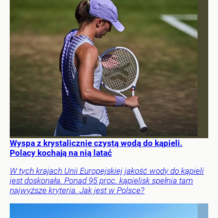
Wyspa z krystalicznie czystą wodą do kąpieli.
Polacy kochają na nią latać
W tych krajach Unii Europejskiej jakość wody do kąpieli
jest doskonała. Ponad 95 proc. kąpielisk spełnia tam
najwyższe kryteria. Jak jest w Polsce?