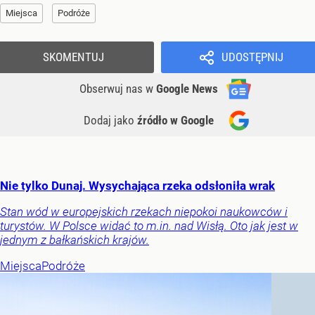
Miejsca
Podróże
SKOMENTUJ
UDOSTĘPNIJ
Obserwuj nas
w
Google News
Dodaj jako
źródło w Google
Nie tylko Dunaj. Wysychająca rzeka odsłoniła wrak
Stan wód w europejskich rzekach niepokoi naukowców i
turystów. W Polsce widać to m.in. nad Wisłą. Oto jak jest w
jednym z bałkańskich krajów.
Miejsca
Podróże