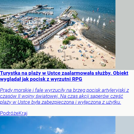
Turystka na plaży w Ustce zaalarmowała służby. Obiekt
wyglądał jak pocisk z wyrzutni RPG
Prądy morskie i fale wyrzuciły na brzeg pocisk artyleryjski z
czasów II wojny światowej. Na czas akcji saperów część
plaży w Ustce była zabezpieczona i wyłączona z użytku.
Podróże
Kraj