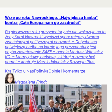
Wrze po roku Nawrockiego. „Największa hańba”
kontra „Cała Europa nam go zazdrości”
Po pierwszym roku prezydentury nic nie wskazuje na to,
żeby Karol Nawrocki wyciszył spory między dwoma
zwaśnionymi politycznymi obozami. – Dotychczas
największą hańbą na karcie jego prezydentury jest
chyba zawetowanie SAFE – ocenia Mariusz Witczak z
KO. – Mamy głowę państwa, z której możemy być
dumni – kontruje Marek Jakubiak z Rozwoju Plus.
Kraj
Tylko u Nas
Polityka
Opinie i komentarze
Magdalena
Frindt