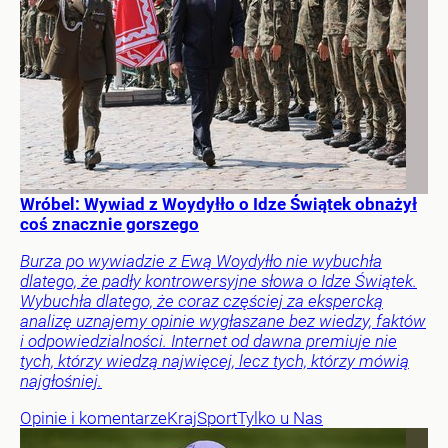
Wróbel: Wywiad z Woydyłło o Idze Świątek obnażył
coś znacznie gorszego
Burza po wywiadzie z Ewą Woydyłło nie wybuchła
dlatego, że padły kontrowersyjne słowa o Idze Świątek.
Wybuchła dlatego, że coraz częściej za ekspercką
analizę uznajemy opinie wygłaszane bez wiedzy, faktów
i odpowiedzialności. Internet od dawna premiuje nie
tych, którzy wiedzą najwięcej, lecz tych, którzy mówią
najgłośniej.
Opinie i komentarze
Kraj
Sport
Tylko u Nas