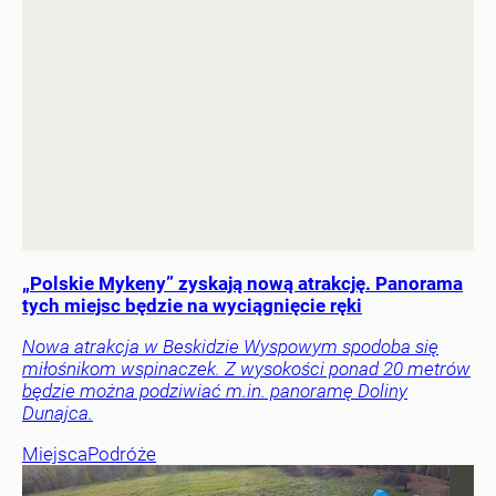
„Polskie Mykeny” zyskają nową atrakcję. Panorama
tych miejsc będzie na wyciągnięcie ręki
Nowa atrakcja w Beskidzie Wyspowym spodoba się
miłośnikom wspinaczek. Z wysokości ponad 20 metrów
będzie można podziwiać m.in. panoramę Doliny
Dunajca.
Miejsca
Podróże