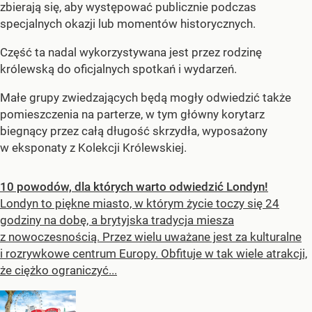
zbierają się, aby występować publicznie podczas
specjalnych okazji lub momentów historycznych.
Część ta nadal wykorzystywana jest przez rodzinę
królewską do oficjalnych spotkań i wydarzeń.
Małe grupy zwiedzających będą mogły odwiedzić także
pomieszczenia na parterze, w tym główny korytarz
biegnący przez całą długość skrzydła, wyposażony
w eksponaty z Kolekcji Królewskiej.
10 powodów, dla których warto odwiedzić Londyn!
Londyn to piękne miasto, w którym życie toczy się 24
godziny na dobę, a brytyjska tradycja miesza
z nowoczesnością. Przez wielu uważane jest za kulturalne
i rozrywkowe centrum Europy. Obfituje w tak wiele atrakcji,
że ciężko ograniczyć...