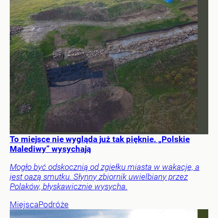
To miejsce nie wygląda już tak pięknie. „Polskie
Malediwy” wysychają
Mogło być odskocznią od zgiełku miasta w wakacje, a
jest oazą smutku. Słynny zbiornik uwielbiany przez
Polaków, błyskawicznie wysycha.
Miejsca
Podróże