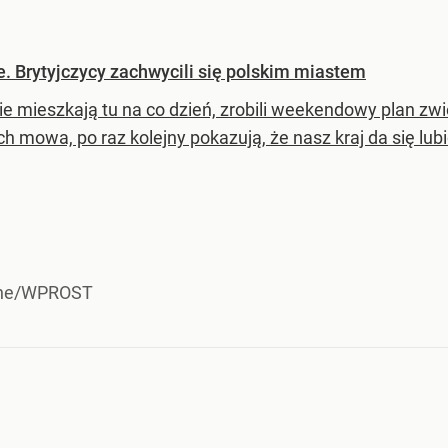
e. Brytyjczycy zachwycili się polskim miastem
ie mieszkają tu na co dzień, zrobili weekendowy plan zwi
ch mowa, po raz kolejny pokazują, że nasz kraj da się lubi
tne/WPROST