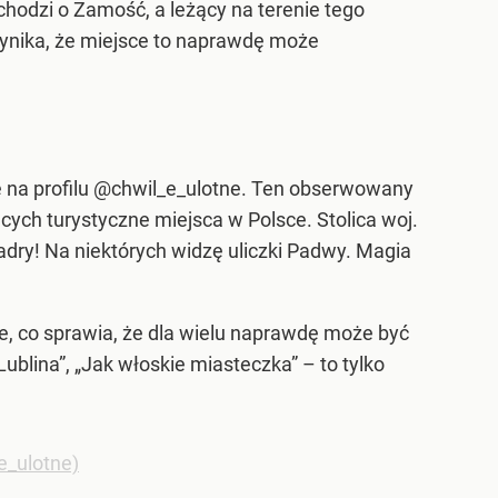
hodzi o Zamość, a leżący na terenie tego
wynika, że miejsce to naprawdę może
e na profilu @chwil_e_ulotne. Ten obserwowany
ących turystyczne miejsca w Polsce. Stolica woj.
adry! Na niektórych widzę uliczki Padwy. Magia
nie, co sprawia, że dla wielu naprawdę może być
ublina”, „Jak włoskie miasteczka” – to tylko
e_ulotne)