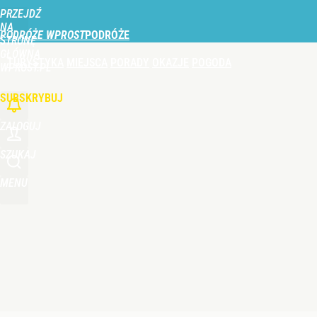
PRZEJDŹ
Udostępnij
1
Skomentuj
NA
PODRÓŻE WPROST
STRONĘ
GŁÓWNĄ
TURYSTYKA
MIEJSCA
PORADY
OKAZJE
POGODA
WPROST.PL
SUBSKRYBUJ
ZALOGUJ
SZUKAJ
MENU