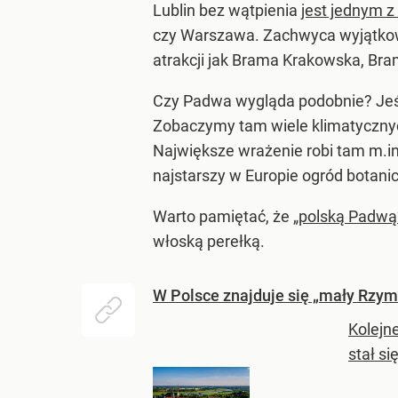
Lublin bez wątpienia
jest jednym z
czy Warszawa. Zachwyca wyjątkowy
atrakcji jak Brama Krakowska, B
Czy Padwa wygląda podobnie? Jeśli
Zobaczymy tam wiele klimatycznych 
Największe wrażenie robi tam m.in
najstarszy w Europie ogród botanic
Warto pamiętać, że
„polską Padwą
włoską perełką.
W Polsce znajduje się „mały Rzym”
Kolejn
stał si