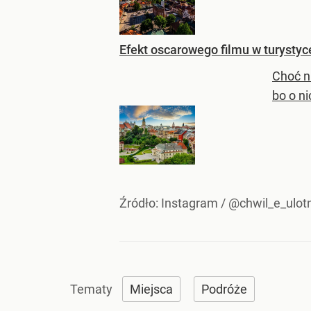
Efekt oscarowego filmu w turystyc
Choć n
bo o ni
Źródło:
Instagram
/
@chwil_e_ulo
Miejsca
Podróże