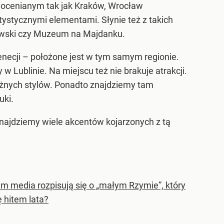
edocenianym tak jak Kraków, Wrocław
ystycznymi elementami. Słynie też z takich
ewski czy Muzeum na Majdanku.
enecji – położone jest w tym samym regionie.
 Lublinie. Na miejscu też nie brakuje atrakcji.
różnych stylów. Ponadto znajdziemy tam
uki.
ajdziemy wiele akcentów kojarzonych z tą
m media rozpisują się o „małym Rzymie”, który
ę hitem lata?