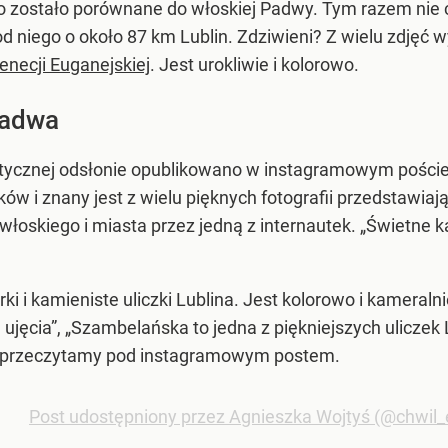
to zostało porównane do włoskiej Padwy. Tym razem nie c
niego o około 87 km Lublin. Zdziwieni? Z wielu zdjęć 
enecji Euganejskiej
. Jest urokliwie i kolorowo.
Padwa
imatycznej odsłonie opublikowano w instagramowym pości
ków i znany jest z wielu pięknych fotografii przedstawiaj
łoskiego i miasta przez jedną z internautek. „Świetne k
ki i kamieniste uliczki Lublina. Jest kolorowo i kameral
ęcia”, „Szambelańska to jedna z piękniejszych uliczek L
re przeczytamy pod instagramowym postem.
Post udostępniony przez Agnieszka Wojtyś (@chwil_