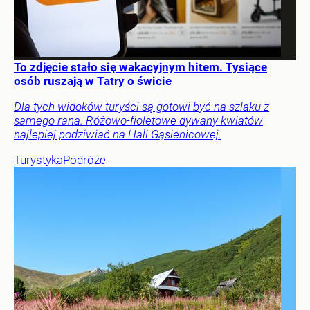
To zdjęcie stało się wakacyjnym hitem. Tysiące
osób ruszają w Tatry o świcie
Dla tych widoków turyści są gotowi być na szlaku z
samego rana. Różowo-fioletowe dywany kwiatów
najlepiej podziwiać na Hali Gąsienicowej.
Turystyka
Podróże