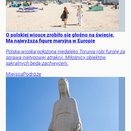
O polskiej wiosce zrobiło się głośno na świecie.
Ma najwyższą figurę maryjną w Europie
Polska wioska położona niedaleko Torunia robi furorę za
sprawą nietypowej atrakcji. Miłośnicy obiektów
sakralnych będą zachwyceni.
Miejsca
Podróże