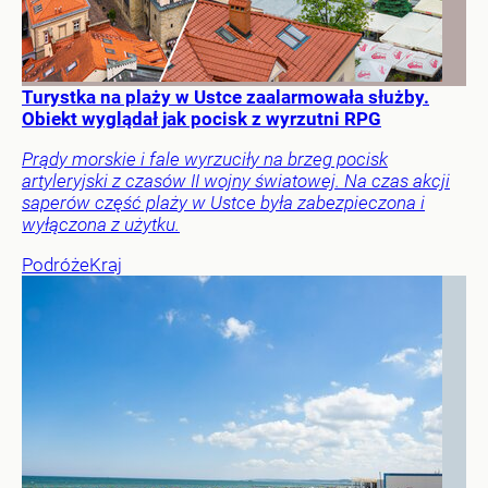
Turystka na plaży w Ustce zaalarmowała służby.
Obiekt wyglądał jak pocisk z wyrzutni RPG
Prądy morskie i fale wyrzuciły na brzeg pocisk
artyleryjski z czasów II wojny światowej. Na czas akcji
saperów część plaży w Ustce była zabezpieczona i
wyłączona z użytku.
Podróże
Kraj