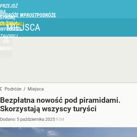
PRZEJDŹ
NA
PODRÓŻE WPROST
STRONĘ
GŁÓWNĄ
UBSKRYBUJ
MIEJSCA
WPROST.PL
ZALOGUJ
MENU
Podróże
/
Miejsca
Bezpłatna nowość pod piramidami.
Skorzystają wszyscy turyści
Dodano:
5
października
2025
9:04