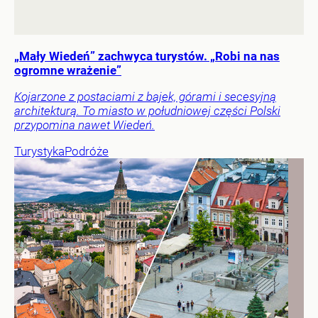
„Mały Wiedeń” zachwyca turystów. „Robi na nas
ogromne wrażenie”
Kojarzone z postaciami z bajek, górami i secesyjną
architekturą. To miasto w południowej części Polski
przypomina nawet Wiedeń.
Turystyka
Podróże