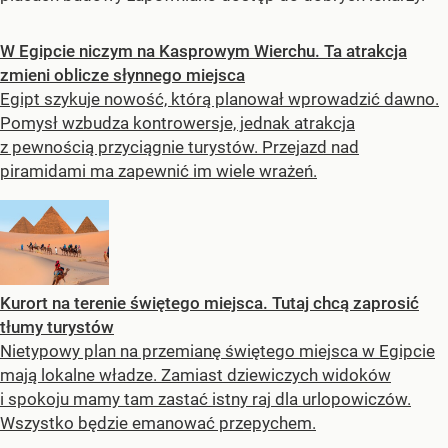
W Egipcie niczym na Kasprowym Wierchu. Ta atrakcja
zmieni oblicze słynnego miejsca
Egipt szykuje nowość, którą planował wprowadzić dawno.
Pomysł wzbudza kontrowersje, jednak atrakcja
z pewnością przyciągnie turystów. Przejazd nad
piramidami ma zapewnić im wiele wrażeń.
Kurort na terenie świętego miejsca. Tutaj chcą zaprosić
tłumy turystów
Nietypowy plan na przemianę świętego miejsca w Egipcie
mają lokalne władze. Zamiast dziewiczych widoków
i spokoju mamy tam zastać istny raj dla urlopowiczów.
Wszystko będzie emanować przepychem.