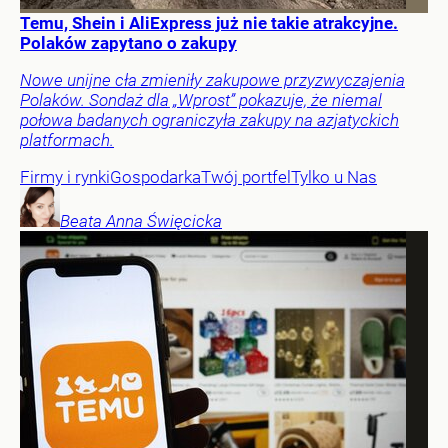
Temu, Shein i AliExpress już nie takie atrakcyjne.
Polaków zapytano o zakupy
Nowe unijne cła zmieniły zakupowe przyzwyczajenia
Polaków. Sondaż dla „Wprost” pokazuje, że niemal
połowa badanych ograniczyła zakupy na azjatyckich
platformach.
Firmy i rynki
Gospodarka
Twój portfel
Tylko u Nas
Beata Anna
Święcicka