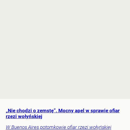
„Nie chodzi o zemstę”. Mocny apel w sprawie ofiar
rzezi wołyńskiej
W Buenos Aires potomkowie ofiar rzezi wołyńskiej