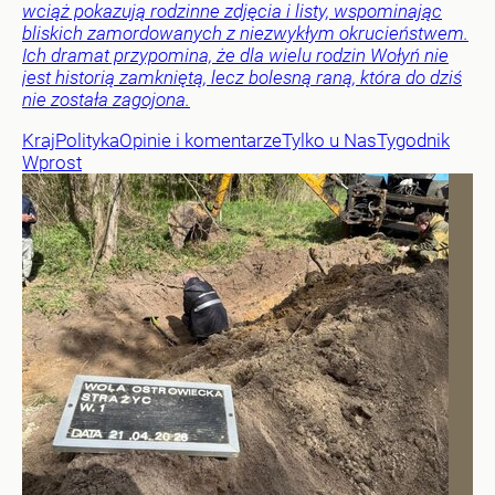
wciąż pokazują rodzinne zdjęcia i listy, wspominając
bliskich zamordowanych z niezwykłym okrucieństwem.
Ich dramat przypomina, że dla wielu rodzin Wołyń nie
jest historią zamkniętą, lecz bolesną raną, która do dziś
nie została zagojona.
Kraj
Polityka
Opinie i komentarze
Tylko u Nas
Tygodnik
Wprost