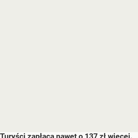
Turyści zapłacą nawet o 137 zł więcej.