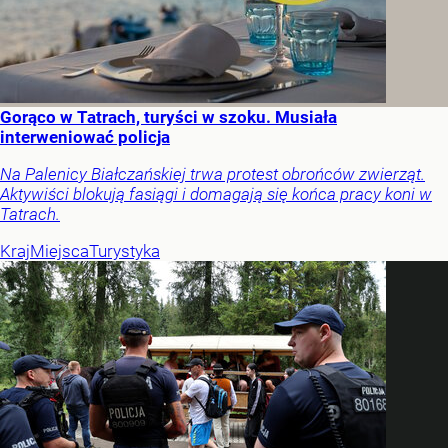
Gorąco w Tatrach, turyści w szoku. Musiała
interweniować policja
Na Palenicy Białczańskiej trwa protest obrońców zwierząt.
Aktywiści blokują fasiągi i domagają się końca pracy koni w
Tatrach.
Kraj
Miejsca
Turystyka