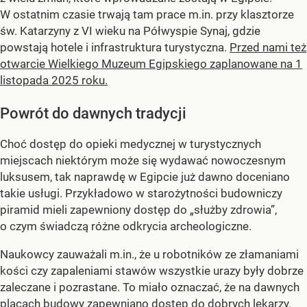
W ostatnim czasie trwają tam prace m.in. przy klasztorze
św. Katarzyny z VI wieku na Półwyspie Synaj, gdzie
powstają hotele i infrastruktura turystyczna.
Przed nami też
otwarcie Wielkiego Muzeum Egipskiego zaplanowane na 1
listopada 2025 roku.
Powrót do dawnych tradycji
Choć dostęp do opieki medycznej w turystycznych
miejscach niektórym może się wydawać nowoczesnym
luksusem, tak naprawdę w Egipcie już dawno doceniano
takie usługi. Przykładowo w starożytności budowniczy
piramid mieli zapewniony dostęp do „służby zdrowia”,
o czym świadczą różne odkrycia archeologiczne.
Naukowcy zauważali m.in., że u robotników ze złamaniami
kości czy zapaleniami stawów wszystkie urazy były dobrze
zaleczane i pozrastane. To miało oznaczać, że na dawnych
placach budowy zapewniano dostęp do dobrych lekarzy.