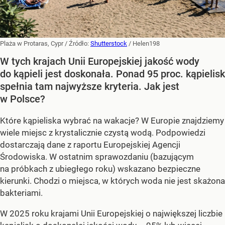
Plaża w Protaras, Cypr
/ Źródło:
Shutterstock
/
Helen198
W tych krajach Unii Europejskiej jakość wody
do kąpieli jest doskonała. Ponad 95 proc. kąpielisk
spełnia tam najwyższe kryteria. Jak jest
w Polsce?
Które kąpieliska wybrać na wakacje? W Europie znajdziemy
wiele miejsc z krystalicznie czystą wodą. Podpowiedzi
dostarczają dane z raportu Europejskiej Agencji
Środowiska. W ostatnim sprawozdaniu (bazującym
na próbkach z ubiegłego roku) wskazano bezpieczne
kierunki. Chodzi o miejsca, w których woda nie jest skażona
bakteriami.
W 2025 roku krajami Unii Europejskiej o największej liczbie