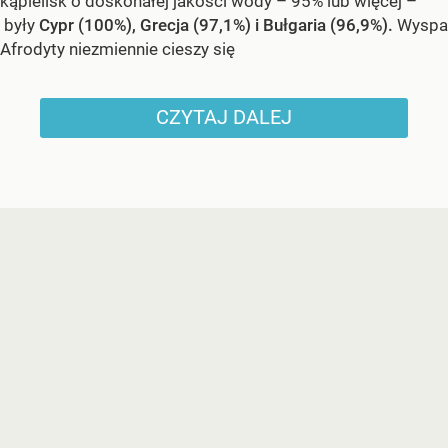
kąpielisk o doskonałej jakości wody – 95% lub więcej –
były
Cypr (100%), Grecja (97,1%) i Bułgaria (96,9%).
Wyspa
Afrodyty niezmiennie cieszy się
CZYTAJ DALEJ