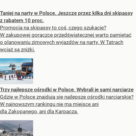
Taniej na narty w Polsce. Jeszcze przez kilka dni skipassy
z rabatem 10 proc.
Promocja na skipassy to coś, czego szukacie?
W zakupowej gorączce przedświątecznej warto pamiętać
o planowaniu zimowych wyjazdów na narty. W Tatrach
wciąż są zniżki.
Trzy najlepsze ośrodki w Polsce. Wybrali je sami narciarze
Gdzie w Polsce znajdują się najlepsze ośrodki narciarskie?
W najnowszym rankingu nie ma miejsce ani
dla Zakopanego, ani dla Karpacza.