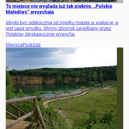
To miejsce nie wygląda już tak pięknie. „Polskie
Malediwy” wysychają
Mogło być odskocznią od zgiełku miasta w wakacje, a
jest oazą smutku. Słynny zbiornik uwielbiany przez
Polaków, błyskawicznie wysycha.
Miejsca
Podróże