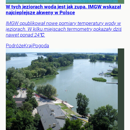
W tych jeziorach woda jest jak zupa. IMGW wskazał
najcieplejsze akweny w Polsce
IMGW opublikował nowe pomiary temperatury wody w
jeziorach. W kilku miejscach termometry pokazały dziś
nawet ponad 24℃.
Podróże
Kraj
Pogoda