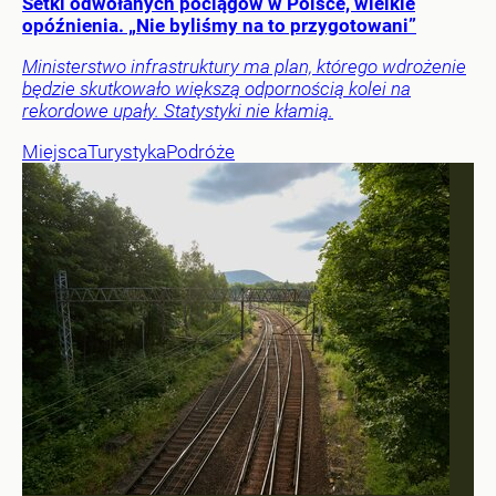
Setki odwołanych pociągów w Polsce, wielkie
opóźnienia. „Nie byliśmy na to przygotowani”
Ministerstwo infrastruktury ma plan, którego wdrożenie
będzie skutkowało większą odpornością kolei na
rekordowe upały. Statystyki nie kłamią.
Miejsca
Turystyka
Podróże