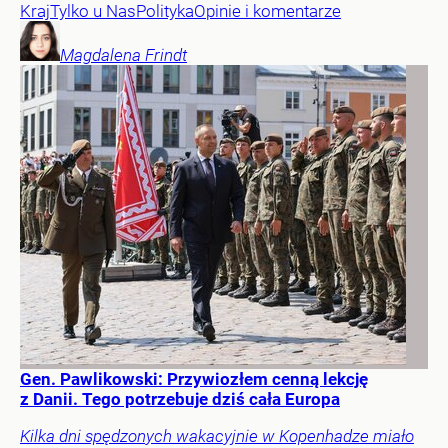
Kraj
Tylko u Nas
Polityka
Opinie i komentarze
Magdalena
Frindt
Gen. Pawlikowski: Przywiozłem cenną lekcję
z Danii. Tego potrzebuje dziś cała Europa
Kilka dni spędzonych wakacyjnie w Kopenhadze miało