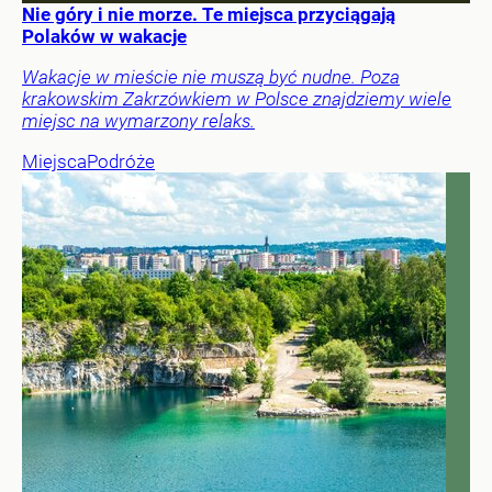
Nie góry i nie morze. Te miejsca przyciągają
Polaków w wakacje
Wakacje w mieście nie muszą być nudne. Poza
krakowskim Zakrzówkiem w Polsce znajdziemy wiele
miejsc na wymarzony relaks.
Miejsca
Podróże