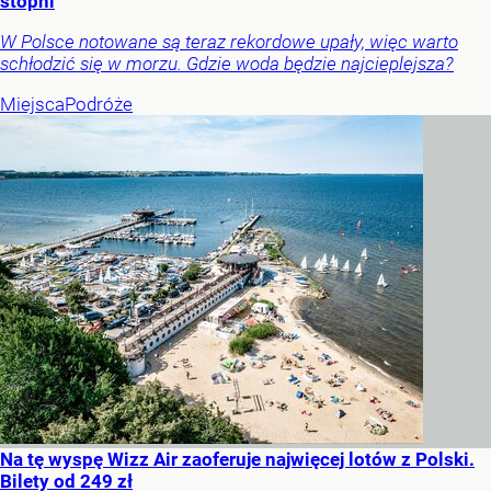
stopni
W Polsce notowane są teraz rekordowe upały, więc warto
schłodzić się w morzu. Gdzie woda będzie najcieplejsza?
Miejsca
Podróże
Na tę wyspę Wizz Air zaoferuje najwięcej lotów z Polski.
Bilety od 249 zł