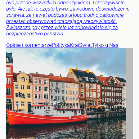
być przede wszystkim odpoczynkiem. I rzeczywiście
było. Ale jak to często bywa, zawodowe doświadczenie
sprawia, że nawet podczas urlopu trudno całkowicie
przestać obserwować otaczającą rzeczywistość.
Zwłaszcza gdy przez wiele lat odpowiadało się za
bezpieczeństwo państwa.
Opinie i komentarze
Polityka
Kraj
Świat
Tylko u Nas