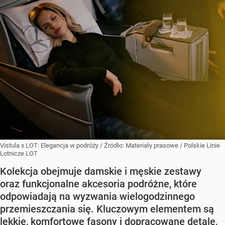
Vistula x LOT: Elegancja w podróży
/ Źródło:
Materiały prasowe
/
Polskie Linie
Lotnicze LOT
Kolekcja obejmuje damskie i męskie zestawy
oraz funkcjonalne akcesoria podróżne, które
odpowiadają na wyzwania wielogodzinnego
przemieszczania się. Kluczowym elementem są
lekkie, komfortowe fasony i dopracowane detale,