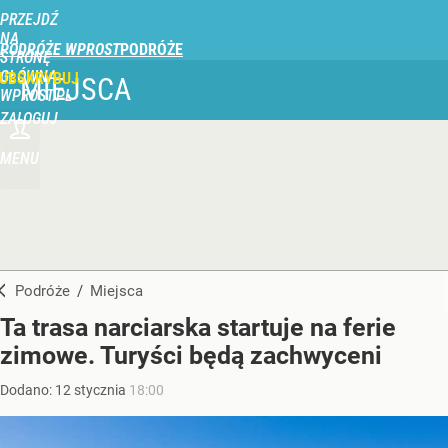
PRZEJDŹ
NA
PODRÓŻE WPROST
STRONĘ
GŁÓWNĄ
UBSKRYBUJ
MIEJSCA
WPROST.PL
ZALOGUJ
MENU
Podróże
/
Miejsca
Ta trasa narciarska startuje na ferie
zimowe. Turyści będą zachwyceni
Dodano:
12
stycznia
18:00