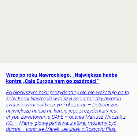
Wrze po roku Nawrockiego. „Największa hańba”
kontra „Cała Europa nam go zazdrości”
Po pierwszym roku prezydentury nic nie wskazuje na to,
żeby Karol Nawrocki wyciszył spory między dwoma
zwaśnionymi politycznymi obozami. – Dotychczas
największą hańbą na karcie jego prezydentury jest
chyba zawetowanie SAFE – ocenia Mariusz Witczak z
KO. – Mamy głowę państwa, z której możemy być
dumni – kontruje Marek Jakubiak z Rozwoju Plus.