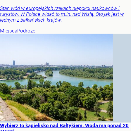
Stan wód w europejskich rzekach niepokoi naukowców i
turystów. W Polsce widać to m.in. nad Wisłą. Oto jak jest w
jednym z bałkańskich krajów.
Miejsca
Podróże
Wybierz to kąpielisko nad Bałtykiem. Woda ma ponad 20