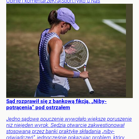
Opinie i komentarze
Kraj
Sport
Tylko u Nas
Sąd rozprawił się z bankową fikcją. „Niby-
potrącenia” pod ostrzałem
Jedno sądowe pouczenie wywołało większe poruszenie
niż niejeden wyrok. Sędzia otwarcie zakwestionował
stosowaną przez banki praktykę składania „niby-
oświadczeń”, jednocześnie pokazując problem, który