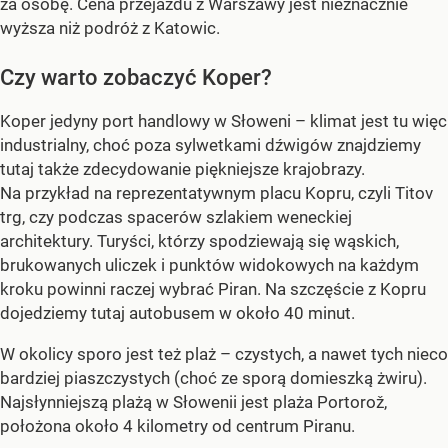
za osobę. Cena przejazdu z Warszawy jest nieznacznie
wyższa niż podróż z Katowic.
Czy warto zobaczyć Koper?
Koper jedyny port handlowy w Słoweni – klimat jest tu więc
industrialny, choć poza sylwetkami dźwigów znajdziemy
tutaj także zdecydowanie piękniejsze krajobrazy.
Na przykład na reprezentatywnym placu Kopru, czyli Titov
trg, czy podczas spacerów szlakiem weneckiej
architektury. Turyści, którzy spodziewają się wąskich,
brukowanych uliczek i punktów widokowych na każdym
kroku powinni raczej wybrać Piran. Na szczęście z Kopru
dojedziemy tutaj autobusem w około 40 minut.
W okolicy sporo jest też plaż – czystych, a nawet tych nieco
bardziej piaszczystych (choć ze sporą domieszką żwiru).
Najsłynniejszą plażą w Słowenii jest plaża Portorož,
położona około 4 kilometry od centrum Piranu.