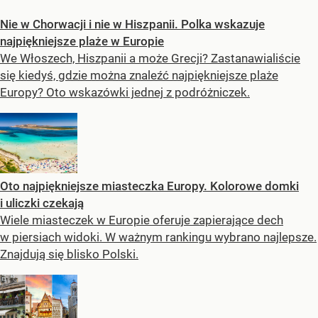
Nie w Chorwacji i nie w Hiszpanii. Polka wskazuje
najpiękniejsze plaże w Europie
We Włoszech, Hiszpanii a może Grecji? Zastanawialiście
się kiedyś, gdzie można znaleźć najpiękniejsze plaże
Europy? Oto wskazówki jednej z podróżniczek.
Oto najpiękniejsze miasteczka Europy. Kolorowe domki
i uliczki czekają
Wiele miasteczek w Europie oferuje zapierające dech
w piersiach widoki. W ważnym rankingu wybrano najlepsze.
Znajdują się blisko Polski.