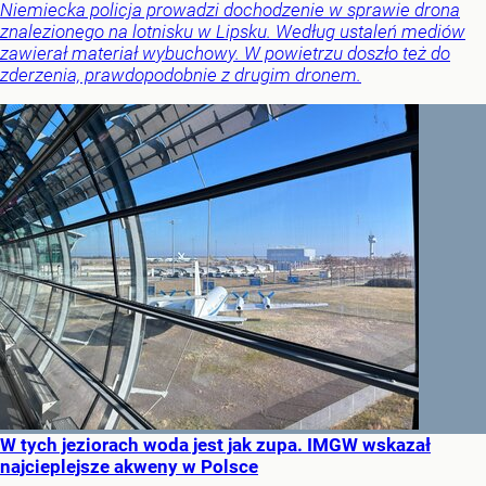
Niemiecka policja prowadzi dochodzenie w sprawie drona
znalezionego na lotnisku w Lipsku. Według ustaleń mediów
zawierał materiał wybuchowy. W powietrzu doszło też do
zderzenia, prawdopodobnie z drugim dronem.
W tych jeziorach woda jest jak zupa. IMGW wskazał
najcieplejsze akweny w Polsce