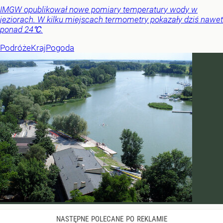
IMGW opublikował nowe pomiary temperatury wody w
jeziorach. W kilku miejscach termometry pokazały dziś nawet
ponad 24℃.
Podróże
Kraj
Pogoda