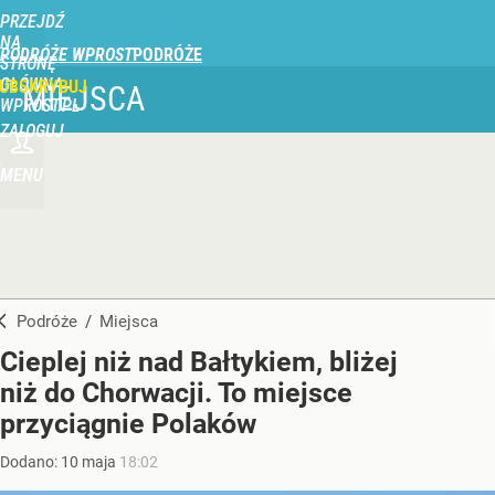
PRZEJDŹ
NA
PODRÓŻE WPROST
STRONĘ
GŁÓWNĄ
UBSKRYBUJ
MIEJSCA
WPROST.PL
ZALOGUJ
MENU
Podróże
/
Miejsca
Cieplej niż nad Bałtykiem, bliżej
niż do Chorwacji. To miejsce
przyciągnie Polaków
Dodano:
10
maja
18:02