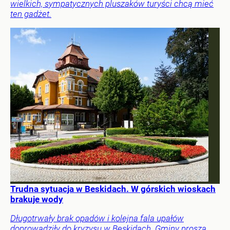
wielkich, sympatycznych pluszaków turyści chcą mieć
ten gadżet.
Trudna sytuacja w Beskidach. W górskich wioskach
brakuje wody
Długotrwały brak opadów i kolejna fala upałów
doprowadziły do kryzysu w Beskidach. Gminy proszą