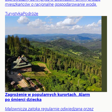
mieszkańców o racjonalne gospodarowanie wodą.
Turystyka
Podróże
Zagrożenie w popularnych kurortach. Alarm
po śmierci dziecka
Malownicza zatoka regularnie odwiedzana przez