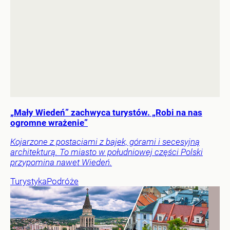
„Mały Wiedeń” zachwyca turystów. „Robi na nas
ogromne wrażenie”
Kojarzone z postaciami z bajek, górami i secesyjną
architekturą. To miasto w południowej części Polski
przypomina nawet Wiedeń.
Turystyka
Podróże