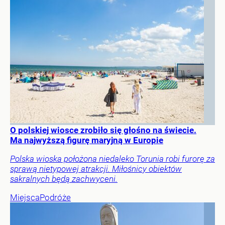
O polskiej wiosce zrobiło się głośno na świecie.
Ma najwyższą figurę maryjną w Europie
Polska wioska położona niedaleko Torunia robi furorę za
sprawą nietypowej atrakcji. Miłośnicy obiektów
sakralnych będą zachwyceni.
Miejsca
Podróże