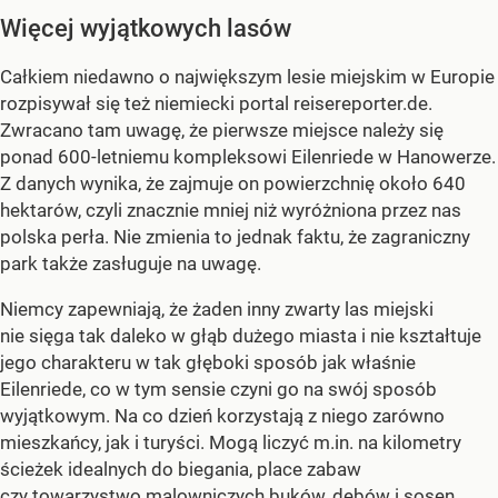
Więcej wyjątkowych lasów
Całkiem niedawno o największym lesie miejskim w Europie
rozpisywał się też niemiecki portal reisereporter.de.
Zwracano tam uwagę, że pierwsze miejsce należy się
ponad 600-letniemu kompleksowi Eilenriede w Hanowerze.
Z danych wynika, że zajmuje on powierzchnię około 640
hektarów, czyli znacznie mniej niż wyróżniona przez nas
polska perła. Nie zmienia to jednak faktu, że zagraniczny
park także zasługuje na uwagę.
Niemcy zapewniają, że żaden inny zwarty las miejski
nie sięga tak daleko w głąb dużego miasta i nie kształtuje
jego charakteru w tak głęboki sposób jak właśnie
Eilenriede, co w tym sensie czyni go na swój sposób
wyjątkowym. Na co dzień korzystają z niego zarówno
mieszkańcy, jak i turyści. Mogą liczyć m.in. na kilometry
ścieżek idealnych do biegania, place zabaw
czy towarzystwo malowniczych buków, dębów i sosen.