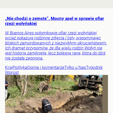
„Nie chodzi o zemstę”. Mocny apel w sprawie ofiar
rzezi wołyńskiej
W Buenos Aires potomkowie ofiar rzezi wołyńskiej
wciąż pokazują rodzinne zdjęcia i listy, wspominając
bliskich zamordowanych z niezwykłym okrucieństwem.
Ich dramat przypomina, że dla wielu rodzin Wołyń nie
jest historią zamkniętą, lecz bolesną raną, która do dziś
nie została zagojona.
Kraj
Polityka
Opinie i komentarze
Tylko u Nas
Tygodnik
Wprost