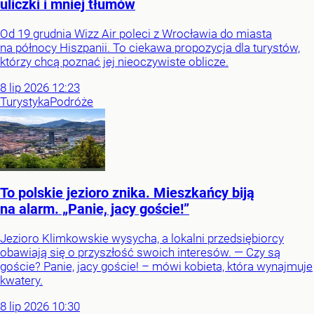
uliczki i mniej tłumów
Od 19 grudnia Wizz Air poleci z Wrocławia do miasta
na północy Hiszpanii. To ciekawa propozycja dla turystów,
którzy chcą poznać jej nieoczywiste oblicze.
8
lip
2026
12:23
Turystyka
Podróże
To polskie jezioro znika. Mieszkańcy biją
na alarm. „Panie, jacy goście!”
Jezioro Klimkowskie wysycha, a lokalni przedsiębiorcy
obawiają się o przyszłość swoich interesów. — Czy są
goście? Panie, jacy goście! – mówi kobieta, która wynajmuje
kwatery.
8
lip
2026
10:30