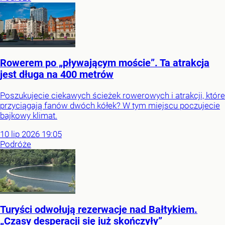
Rowerem po „pływającym moście”. Ta atrakcja
jest długa na 400 metrów
Poszukujecie ciekawych ścieżek rowerowych i atrakcji, które
przyciągają fanów dwóch kółek? W tym miejscu poczujecie
bajkowy klimat.
10
lip
2026
19:05
Podróże
Turyści odwołują rezerwacje nad Bałtykiem.
„Czasy desperacji się już skończyły”