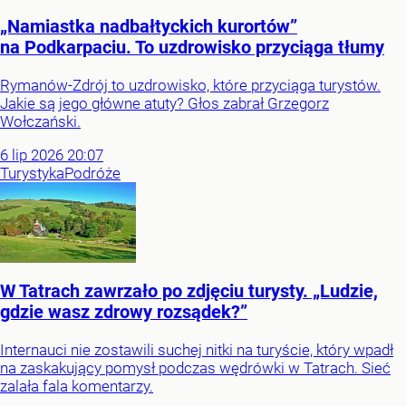
„Namiastka nadbałtyckich kurortów”
na Podkarpaciu. To uzdrowisko przyciąga tłumy
Rymanów-Zdrój to uzdrowisko, które przyciąga turystów.
Jakie są jego główne atuty? Głos zabrał Grzegorz
Wołczański.
6
lip
2026
20:07
Turystyka
Podróże
W Tatrach zawrzało po zdjęciu turysty. „Ludzie,
gdzie wasz zdrowy rozsądek?”
Internauci nie zostawili suchej nitki na turyście, który wpadł
na zaskakujący pomysł podczas wędrówki w Tatrach. Sieć
zalała fala komentarzy.