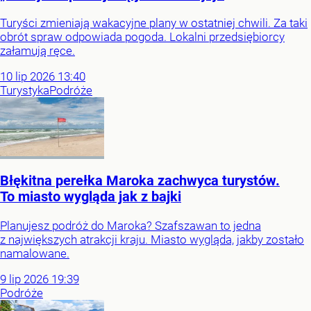
Turyści zmieniają wakacyjne plany w ostatniej chwili. Za taki
obrót spraw odpowiada pogoda. Lokalni przedsiębiorcy
załamują ręce.
10
lip
2026
13:40
Turystyka
Podróże
Błękitna perełka Maroka zachwyca turystów.
To miasto wygląda jak z bajki
Planujesz podróż do Maroka? Szafszawan to jedna
z największych atrakcji kraju. Miasto wygląda, jakby zostało
namalowane.
9
lip
2026
19:39
Podróże