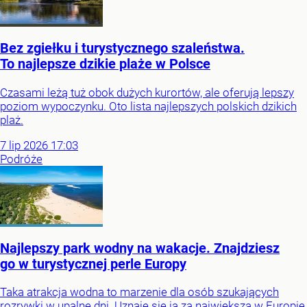
Bez zgiełku i turystycznego szaleństwa.
To najlepsze dzikie plaże w Polsce
Czasami leżą tuż obok dużych kurortów, ale oferują lepszy
poziom wypoczynku. Oto lista najlepszych polskich dzikich
plaż.
7
lip
2026
17:03
Podróże
Najlepszy park wodny na wakacje. Znajdziesz
go w turystycznej perle Europy
Taka atrakcja wodna to marzenie dla osób szukających
rozrywki w upalne dni. Uznaje się ją za największą w Europie,