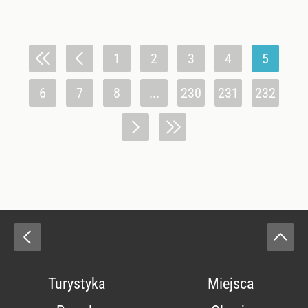
1
2
3
4
5
6
7
8
...
230
231
232
Turystyka
Miejsca