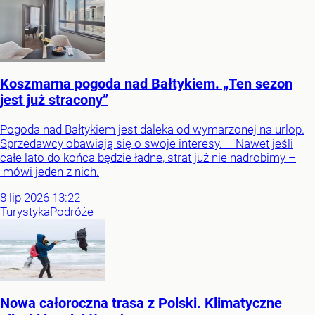
Koszmarna pogoda nad Bałtykiem. „Ten sezon
jest już stracony”
Pogoda nad Bałtykiem jest daleka od wymarzonej na urlop.
Sprzedawcy obawiają się o swoje interesy. – Nawet jeśli
całe lato do końca będzie ładne, strat już nie nadrobimy –
mówi jeden z nich.
8
lip
2026
13:22
Turystyka
Podróże
Nowa całoroczna trasa z Polski. Klimatyczne