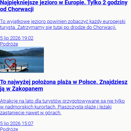
Najpiękniejsze jezioro w Europie. Tylko 2 godziny
od Chorwacji
To wyjątkowe jezioro powinien zobaczyć każdy europejski
turysta. Zatrzymamy się tutaj po drodze do Chorwacji.
5
lip
2026
19:02
Podróże
To najwyżej położona plaża w Polsce. Znajdziesz
ją w Zakopanem
Atrakcje na lato dla turystów przygotowywane są nie tylko
w nadmorskich kurortach. Piaszczystą plażę i leżaki
zastaniecie nawet w górach.
5
lip
2026
15:07
Podróże