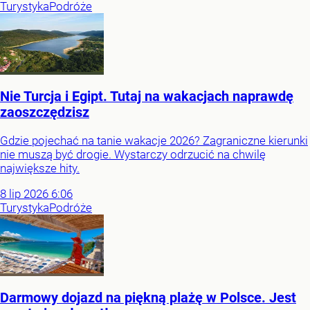
Turystyka
Podróże
Nie Turcja i Egipt. Tutaj na wakacjach naprawdę
zaoszczędzisz
Gdzie pojechać na tanie wakacje 2026? Zagraniczne kierunki
nie muszą być drogie. Wystarczy odrzucić na chwilę
największe hity.
8
lip
2026
6:06
Turystyka
Podróże
Darmowy dojazd na piękną plażę w Polsce. Jest