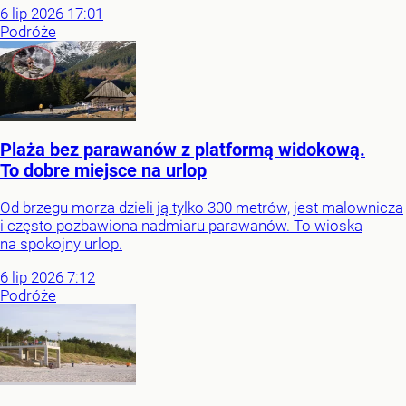
6
lip
2026
17:01
Podróże
Plaża bez parawanów z platformą widokową.
To dobre miejsce na urlop
Od brzegu morza dzieli ją tylko 300 metrów, jest malownicza
i często pozbawiona nadmiaru parawanów. To wioska
na spokojny urlop.
6
lip
2026
7:12
Podróże