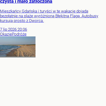
czysta i mało zatłoczona
Mieszkańcy Gdańska i turyści w te wakacje dojadą
bezpłatnie na plażę wyróżnioną Błękitną Flagą. Autobusy
kursują prosto z Dworca.
7
lip
2026
20:06
Okazje
Podróże