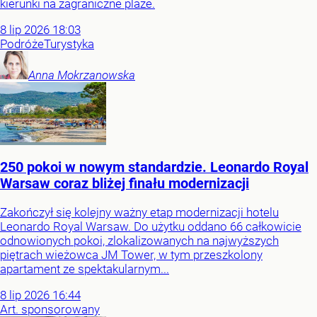
kierunki na zagraniczne plaże.
8
lip
2026
18:03
Podróże
Turystyka
Anna
Mokrzanowska
250 pokoi w nowym standardzie. Leonardo Royal
Warsaw coraz bliżej finału modernizacji
Zakończył się kolejny ważny etap modernizacji hotelu
Leonardo Royal Warsaw. Do użytku oddano 66 całkowicie
odnowionych pokoi, zlokalizowanych na najwyższych
piętrach wieżowca JM Tower, w tym przeszkolony
apartament ze spektakularnym...
8
lip
2026
16:44
Art. sponsorowany