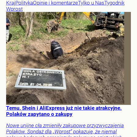
Kraj
Polityka
Opinie i komentarze
Tylko u Nas
Tygodnik
Wprost
Temu, Shein i AliExpress już nie takie atrakcyjne.
Polaków zapytano o zakupy
Nowe unijne cła zmieniły zakupowe przyzwyczajenia
Polaków. Sondaż dla „Wprost” pokazuje, że niemal