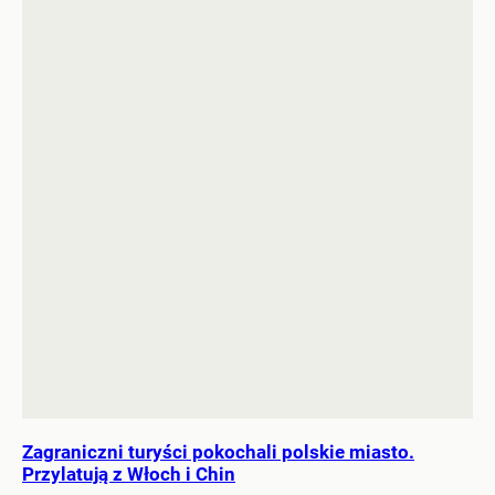
Zagraniczni turyści pokochali polskie miasto.
Przylatują z Włoch i Chin