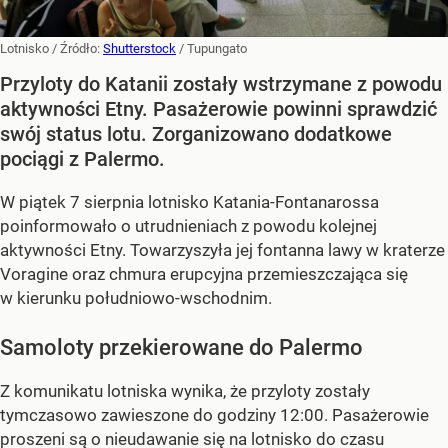
Lotnisko
/ Źródło:
Shutterstock
/
Tupungato
Przyloty do Katanii zostały wstrzymane z powodu
aktywności Etny. Pasażerowie powinni sprawdzić
swój status lotu. Zorganizowano dodatkowe
pociągi z Palermo.
W piątek 7 sierpnia lotnisko Katania-Fontanarossa
poinformowało o utrudnieniach z powodu kolejnej
aktywności Etny. Towarzyszyła jej fontanna lawy w kraterze
Voragine oraz chmura erupcyjna przemieszczająca się
w kierunku południowo-wschodnim.
Samoloty przekierowane do Palermo
Z komunikatu lotniska wynika, że przyloty zostały
tymczasowo zawieszone do godziny 12:00. Pasażerowie
proszeni są o nieudawanie się na lotnisko do czasu