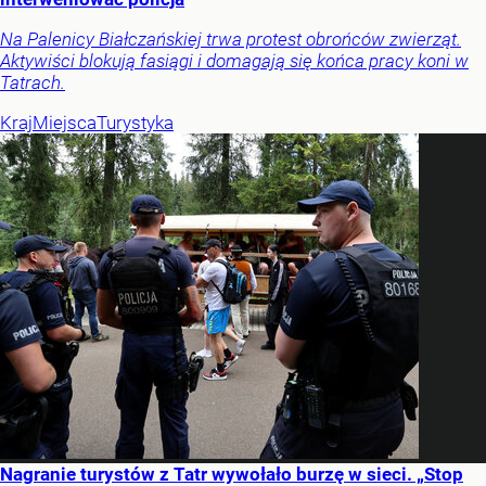
Na Palenicy Białczańskiej trwa protest obrońców zwierząt.
Aktywiści blokują fasiągi i domagają się końca pracy koni w
Tatrach.
Kraj
Miejsca
Turystyka
Nagranie turystów z Tatr wywołało burzę w sieci. „Stop