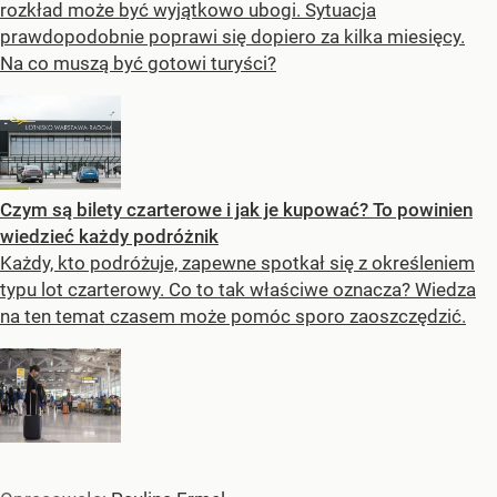
rozkład może być wyjątkowo ubogi. Sytuacja
prawdopodobnie poprawi się dopiero za kilka miesięcy.
Na co muszą być gotowi turyści?
Czym są bilety czarterowe i jak je kupować? To powinien
wiedzieć każdy podróżnik
Każdy, kto podróżuje, zapewne spotkał się z określeniem
typu lot czarterowy. Co to tak właściwe oznacza? Wiedza
na ten temat czasem może pomóc sporo zaoszczędzić.