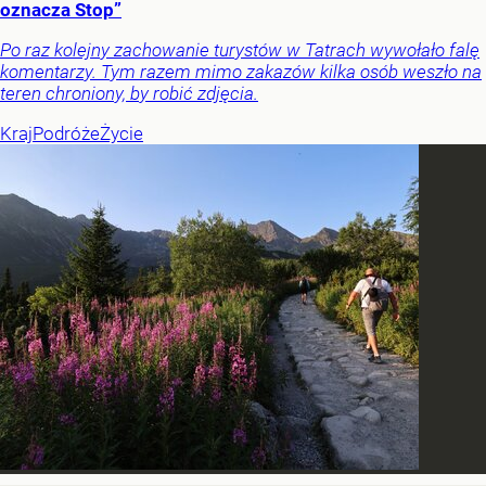
oznacza Stop”
Po raz kolejny zachowanie turystów w Tatrach wywołało falę
komentarzy. Tym razem mimo zakazów kilka osób weszło na
teren chroniony, by robić zdjęcia.
Kraj
Podróże
Życie