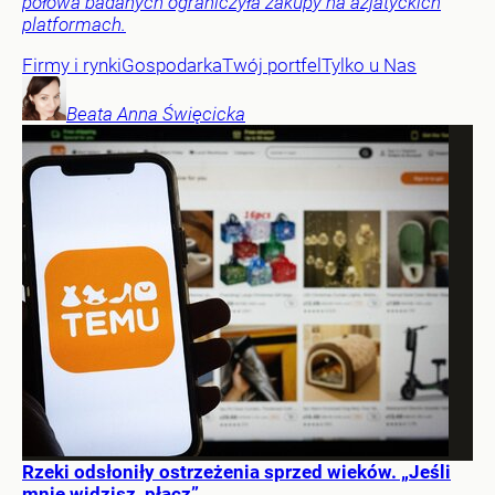
połowa badanych ograniczyła zakupy na azjatyckich
platformach.
Firmy i rynki
Gospodarka
Twój portfel
Tylko u Nas
Beata Anna
Święcicka
Rzeki odsłoniły ostrzeżenia sprzed wieków. „Jeśli
mnie widzisz, płacz”