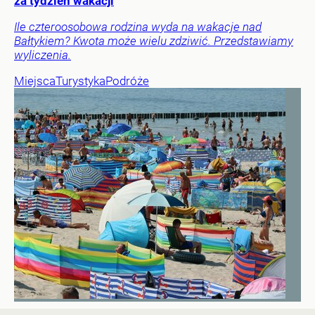
za tydzień wakacji
Ile czteroosobowa rodzina wyda na wakacje nad
Bałtykiem? Kwota może wielu zdziwić. Przedstawiamy
wyliczenia.
Miejsca
Turystyka
Podróże