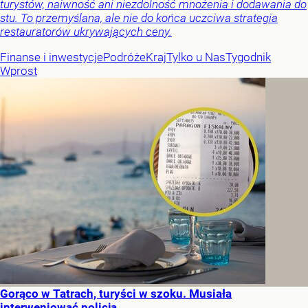
turystów, naiwność ani niezdolność mnożenia i dodawania do
stu. To przemyślana, ale nie do końca uczciwa strategia
restauratorów ukrywających ceny.
Finanse i inwestycje
Podróże
Kraj
Tylko u Nas
Tygodnik
Wprost
Gorąco w Tatrach, turyści w szoku. Musiała
interweniować policja