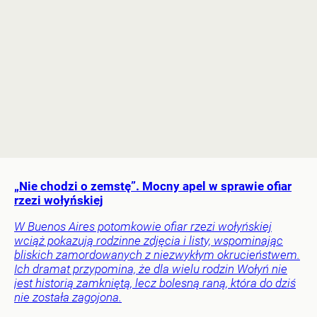
„Nie chodzi o zemstę”. Mocny apel w sprawie ofiar
rzezi wołyńskiej
W Buenos Aires potomkowie ofiar rzezi wołyńskiej
wciąż pokazują rodzinne zdjęcia i listy, wspominając
bliskich zamordowanych z niezwykłym okrucieństwem.
Ich dramat przypomina, że dla wielu rodzin Wołyń nie
jest historią zamkniętą, lecz bolesną raną, która do dziś
nie została zagojona.