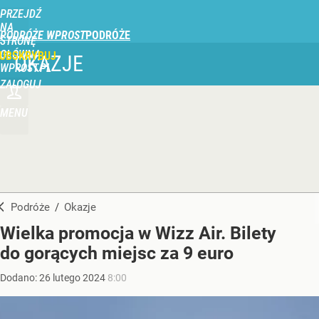
PRZEJDŹ
NA
PODRÓŻE WPROST
STRONĘ
GŁÓWNĄ
UBSKRYBUJ
OKAZJE
WPROST.PL
ZALOGUJ
MENU
Podróże
/
Okazje
Wielka promocja w Wizz Air. Bilety
do gorących miejsc za 9 euro
Dodano:
26
lutego
2024
8:00