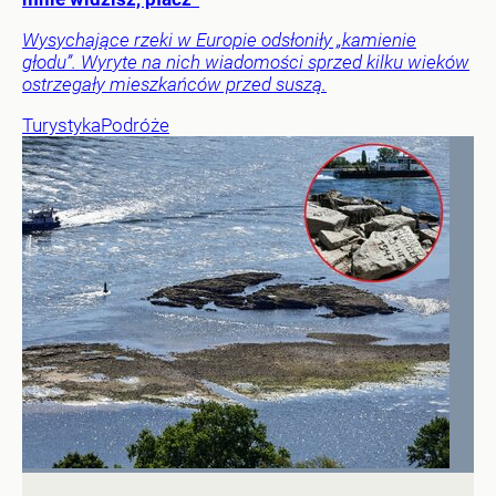
Wysychające rzeki w Europie odsłoniły „kamienie
głodu”. Wyryte na nich wiadomości sprzed kilku wieków
ostrzegały mieszkańców przed suszą.
Turystyka
Podróże