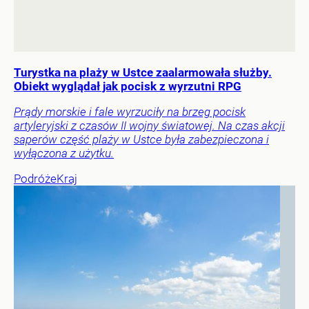
Turystka na plaży w Ustce zaalarmowała służby.
Obiekt wyglądał jak pocisk z wyrzutni RPG
Prądy morskie i fale wyrzuciły na brzeg pocisk
artyleryjski z czasów II wojny światowej. Na czas akcji
saperów część plaży w Ustce była zabezpieczona i
wyłączona z użytku.
Podróże
Kraj