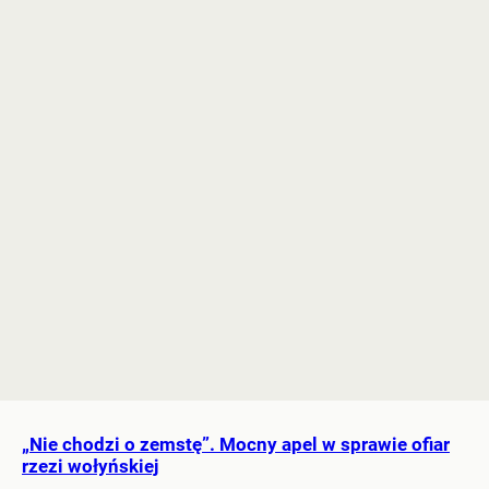
„Nie chodzi o zemstę”. Mocny apel w sprawie ofiar
rzezi wołyńskiej