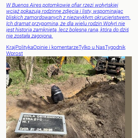
W Buenos Aires potomkowie ofiar rzezi wołyńskiej
wciąż pokazują rodzinne zdjęcia i listy, wspominając
bliskich zamordowanych z niezwykłym okrucieństwem.
Ich dramat przypomina, że dla wielu rodzin Wołyń nie
jest historią zamkniętą, lecz bolesną raną, która do dziś
nie została zagojona.
Kraj
Polityka
Opinie i komentarze
Tylko u Nas
Tygodnik
Wprost