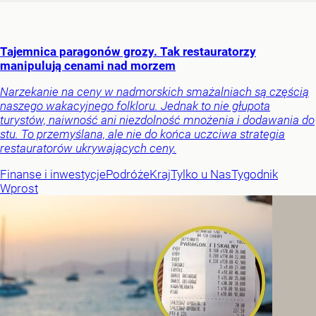
Tajemnica paragonów grozy. Tak restauratorzy
manipulują cenami nad morzem
Narzekanie na ceny w nadmorskich smażalniach są częścią
naszego wakacyjnego folkloru. Jednak to nie głupota
turystów, naiwność ani niezdolność mnożenia i dodawania do
stu. To przemyślana, ale nie do końca uczciwa strategia
restauratorów ukrywających ceny.
Finanse i inwestycje
Podróże
Kraj
Tylko u Nas
Tygodnik
Wprost