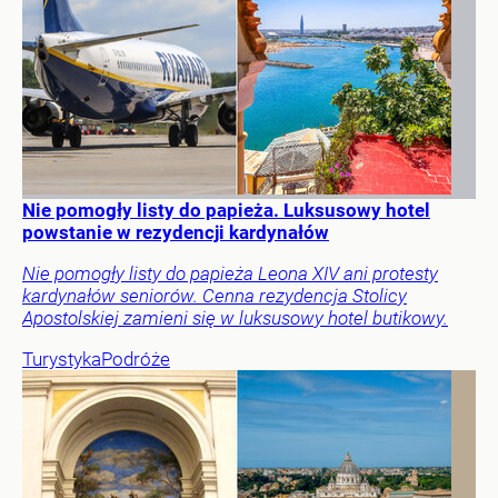
Nie pomogły listy do papieża. Luksusowy hotel
powstanie w rezydencji kardynałów
Nie pomogły listy do papieża Leona XIV ani protesty
kardynałów seniorów. Cenna rezydencja Stolicy
Apostolskiej zamieni się w luksusowy hotel butikowy.
Turystyka
Podróże