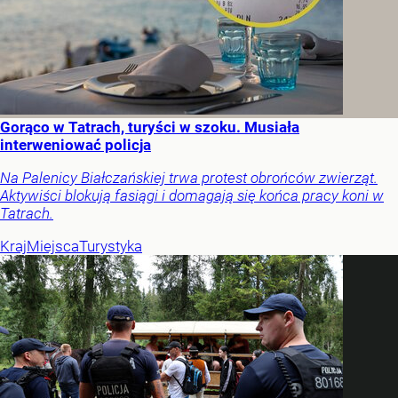
Gorąco w Tatrach, turyści w szoku. Musiała
interweniować policja
Na Palenicy Białczańskiej trwa protest obrońców zwierząt.
Aktywiści blokują fasiągi i domagają się końca pracy koni w
Tatrach.
Kraj
Miejsca
Turystyka