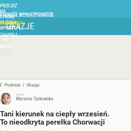
PRZEJDŹ
NA
PODRÓŻE WPROST
STRONĘ
GŁÓWNĄ
UBSKRYBUJ
OKAZJE
WPROST.PL
ZALOGUJ
MENU
Podróże
/
Okazje
Autor:
Marzena Tarkowska
Tani kierunek na ciepły wrzesień.
To nieodkryta perełka Chorwacji