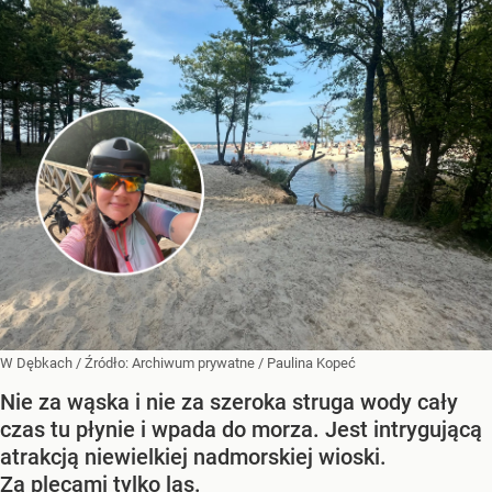
W Dębkach
/ Źródło:
Archiwum prywatne
/
Paulina Kopeć
Nie za wąska i nie za szeroka struga wody cały
czas tu płynie i wpada do morza. Jest intrygującą
atrakcją niewielkiej nadmorskiej wioski.
Za plecami tylko las.