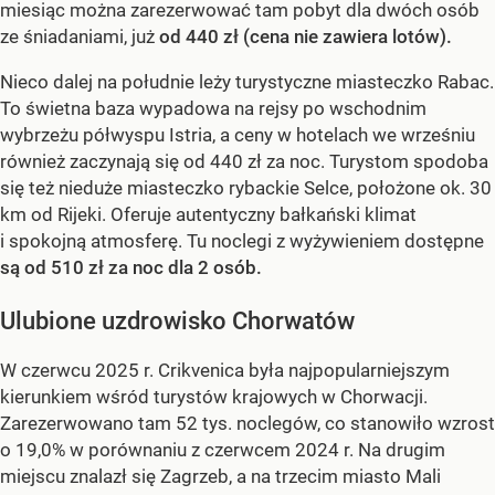
miesiąc można zarezerwować tam pobyt dla dwóch osób
ze śniadaniami, już
od 440 zł (cena nie zawiera lotów).
Nieco dalej na południe leży turystyczne miasteczko Rabac.
To świetna baza wypadowa na rejsy po wschodnim
wybrzeżu półwyspu Istria, a ceny w hotelach we wrześniu
również zaczynają się od 440 zł za noc. Turystom spodoba
się też nieduże miasteczko rybackie Selce, położone ok. 30
km od Rijeki. Oferuje autentyczny bałkański klimat
i spokojną atmosferę. Tu noclegi z wyżywieniem dostępne
są od 510 zł za noc dla 2 osób.
Ulubione uzdrowisko Chorwatów
W czerwcu 2025 r. Crikvenica była najpopularniejszym
kierunkiem wśród turystów krajowych w Chorwacji.
Zarezerwowano tam 52 tys. noclegów, co stanowiło wzrost
o 19,0% w porównaniu z czerwcem 2024 r. Na drugim
miejscu znalazł się Zagrzeb, a na trzecim miasto Mali