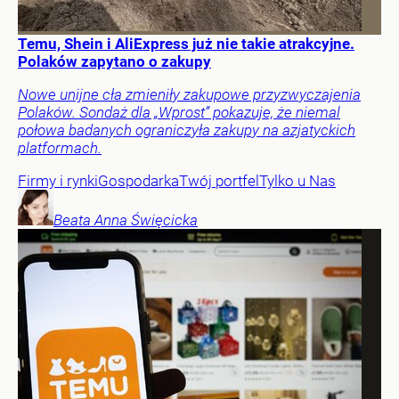
Temu, Shein i AliExpress już nie takie atrakcyjne.
Polaków zapytano o zakupy
Nowe unijne cła zmieniły zakupowe przyzwyczajenia
Polaków. Sondaż dla „Wprost” pokazuje, że niemal
połowa badanych ograniczyła zakupy na azjatyckich
platformach.
Firmy i rynki
Gospodarka
Twój portfel
Tylko u Nas
Beata Anna
Święcicka