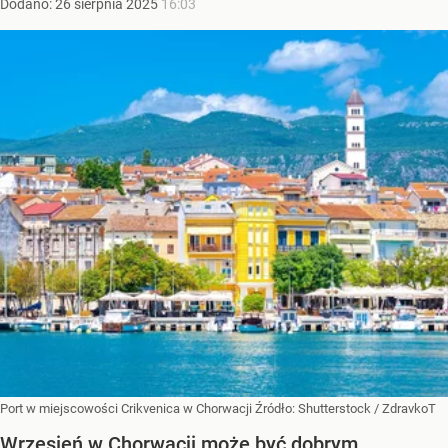
Dodano:
26
sierpnia
2025
16:03
Port w miejscowości Crikvenica w Chorwacji
Źródło:
Shutterstock
/
ZdravkoT
Wrzesień w Chorwacji może być dobrym