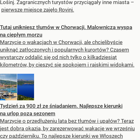
Lošinj. Zagranicznych turystów przyciągały inne miasta –
pierwsze miejsce zajęło Rovinj.
Tutaj unikniesz tłumów w Chorwacji. Malownicza wyspa
na ciepłym morzu
Marzycie o wakacjach w Chorwacji, ale chcielibyście
uniknąć zatłoczonych i popularnych kurortów? Czasem
wystarczy oddalić się od nich tylko o kilkadziesiąt
kilometrów, by cieszyć się spokojem i rajskimi widokami.
Tydzień za 900 zł ze śniadaniem. Najlepsze kierunki
na urlop poza sezonem
Marzycie o przedłużeniu lata bez tłumów i upałów? Teraz
jest dobra okazja, by zarezerwować wakacje we wrześniu
czy październiku. To najlepsze kierunki we Włoszech