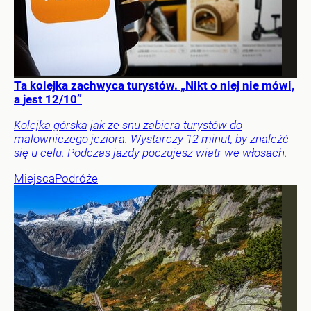
Ta kolejka zachwyca turystów. „Nikt o niej nie mówi,
a jest 12/10”
Kolejka górska jak ze snu zabiera turystów do
malowniczego jeziora. Wystarczy 12 minut, by znaleźć
się u celu. Podczas jazdy poczujesz wiatr we włosach.
Miejsca
Podróże