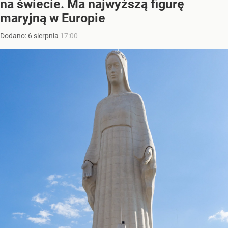
na świecie. Ma najwyższą figurę
maryjną w Europie
Dodano:
6
sierpnia
17:00