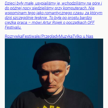
Dzieci były małe, usypialiśmy je, wchodziliśmy na górę i
do późnej nocy siedzieliśmy przy komputerach. Nie
wspominam tego jako romantycznego czasu, za którym
dziś szczególnie tęsknię. To była po prostu bardzo
ciężka praca – mówi Artur Rojek o początkach OFF
Festivalu.
Rozrywka
Festiwale/Przeglądy
Muzyka
Tylko u Nas