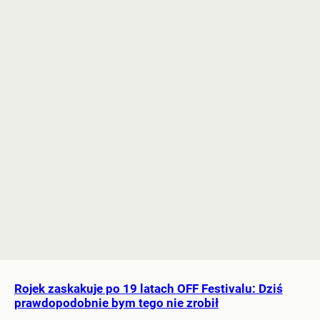
Rojek zaskakuje po 19 latach OFF Festivalu: Dziś
prawdopodobnie bym tego nie zrobił