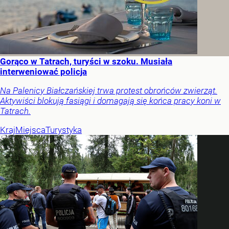
Gorąco w Tatrach, turyści w szoku. Musiała
interweniować policja
Na Palenicy Białczańskiej trwa protest obrońców zwierząt.
Aktywiści blokują fasiągi i domagają się końca pracy koni w
Tatrach.
Kraj
Miejsca
Turystyka