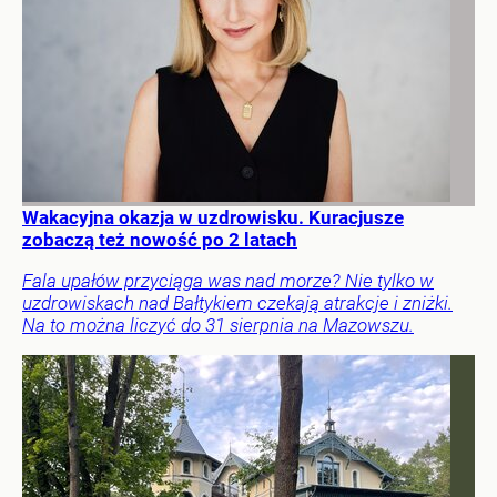
Wakacyjna okazja w uzdrowisku. Kuracjusze
zobaczą też nowość po 2 latach
Fala upałów przyciąga was nad morze? Nie tylko w
uzdrowiskach nad Bałtykiem czekają atrakcje i zniżki.
Na to można liczyć do 31 sierpnia na Mazowszu.