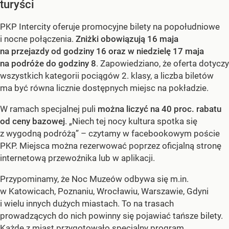
turyści
PKP Intercity oferuje promocyjne bilety na popołudniowe
i nocne połączenia.
Zniżki obowiązują 16 maja
na przejazdy od godziny 16 oraz w niedzielę 17 maja
na podróże do godziny 8
. Zapowiedziano, że oferta dotyczy
wszystkich kategorii pociągów 2. klasy, a liczba biletów
ma być równa licznie dostępnych miejsc na pokładzie.
W ramach specjalnej puli
można liczyć na 40 proc. rabatu
od ceny bazowej
. „Niech tej nocy kultura spotka się
z wygodną podróżą” – czytamy w facebookowym poście
PKP. Miejsca można rezerwować poprzez oficjalną stronę
internetową przewoźnika lub w aplikacji.
Przypominamy, że Noc Muzeów odbywa się m.in.
w Katowicach, Poznaniu, Wrocławiu, Warszawie, Gdyni
i wielu innych dużych miastach. To na trasach
prowadzących do nich powinny się pojawiać tańsze bilety.
Każde z miast przygotowało specjalny program