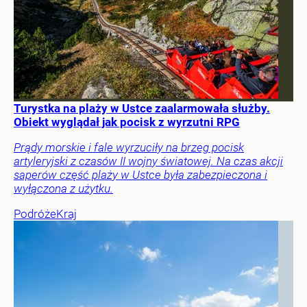
Turystka na plaży w Ustce zaalarmowała służby.
Obiekt wyglądał jak pocisk z wyrzutni RPG
Prądy morskie i fale wyrzuciły na brzeg pocisk
artyleryjski z czasów II wojny światowej. Na czas akcji
saperów część plaży w Ustce była zabezpieczona i
wyłączona z użytku.
Podróże
Kraj