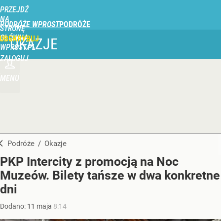
PRZEJDŹ
NA
PODRÓŻE WPROST
STRONĘ
GŁÓWNĄ
UBSKRYBUJ
OKAZJE
WPROST.PL
ZALOGUJ
MENU
Podróże
/
Okazje
PKP Intercity z promocją na Noc
Muzeów. Bilety tańsze w dwa konkretne
dni
Dodano:
11
maja
8:14