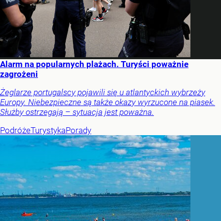
Alarm na popularnych plażach. Turyści poważnie
zagrożeni
Żeglarze portugalscy pojawili się u atlantyckich wybrzeży
Europy. Niebezpieczne są także okazy wyrzucone na piasek.
Służby ostrzegają – sytuacja jest poważna.
Podróże
Turystyka
Porady