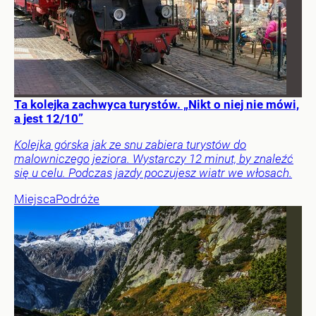
Ta kolejka zachwyca turystów. „Nikt o niej nie mówi,
a jest 12/10”
Kolejka górska jak ze snu zabiera turystów do
malowniczego jeziora. Wystarczy 12 minut, by znaleźć
się u celu. Podczas jazdy poczujesz wiatr we włosach.
Miejsca
Podróże