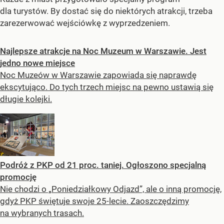
dla turystów. By dostać się do niektórych atrakcji, trzeba
zarezerwować wejściówkę z wyprzedzeniem.
Najlepsze atrakcje na Noc Muzeum w Warszawie. Jest
jedno nowe miejsce
Noc Muzeów w Warszawie zapowiada się naprawdę
ekscytująco. Do tych trzech miejsc na pewno ustawią się
długie kolejki.
Podróż z PKP od 21 proc. taniej. Ogłoszono specjalną
promocję
Nie chodzi o „Poniedziałkowy Odjazd”, ale o inną promocję,
gdyż PKP świętuje swoje 25-lecie. Zaoszczędzimy
na wybranych trasach.