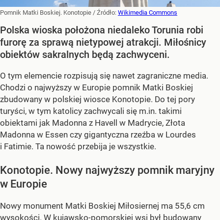
Pomnik Matki Boskiej. Konotopie
/ Źródło:
Wikimedia Commons
Polska wioska położona niedaleko Torunia robi
furorę za sprawą nietypowej atrakcji. Miłośnicy
obiektów sakralnych będą zachwyceni.
O tym elemencie rozpisują się nawet zagraniczne media.
Chodzi o najwyższy w Europie pomnik Matki Boskiej
zbudowany w polskiej wiosce Konotopie. Do tej pory
turyści, w tym katolicy zachwycali się m.in. takimi
obiektami jak Madonna z Havell w Madrycie, Złota
Madonna w Essen czy gigantyczna rzeźba w Lourdes
i Fatimie. Ta nowość przebija je wszystkie.
Konotopie. Nowy najwyższy pomnik maryjny
w Europie
Nowy monument Matki Boskiej Miłosiernej ma 55,6 cm
wysokości. W kujawsko-pomorskiej wsi był
budowany