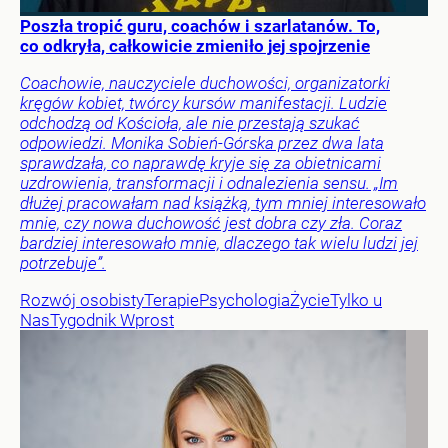
Poszła tropić guru, coachów i szarlatanów. To,
co odkryła, całkowicie zmieniło jej spojrzenie
Coachowie, nauczyciele duchowości, organizatorki
kręgów kobiet, twórcy kursów manifestacji. Ludzie
odchodzą od Kościoła, ale nie przestają szukać
odpowiedzi. Monika Sobień-Górska przez dwa lata
sprawdzała, co naprawdę kryje się za obietnicami
uzdrowienia, transformacji i odnalezienia sensu. „Im
dłużej pracowałam nad książką, tym mniej interesowało
mnie, czy nowa duchowość jest dobra czy zła. Coraz
bardziej interesowało mnie, dlaczego tak wielu ludzi jej
potrzebuje”.
Rozwój osobisty
Terapie
Psychologia
Życie
Tylko u
Nas
Tygodnik Wprost