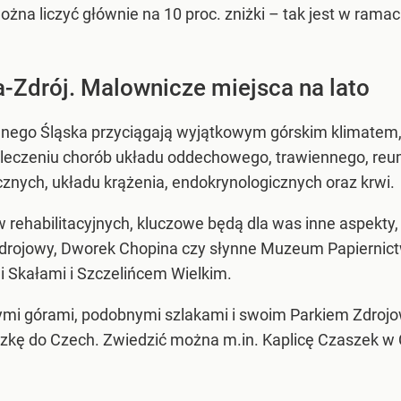
na liczyć głównie na 10 proc. zniżki – tak jest w ramac
a-Zdrój. Malownicze miejsca na lato
ego Śląska przyciągają wyjątkowym górskim klimatem, 
a leczeniu chorób układu oddechowego, trawiennego, reu
icznych, układu krążenia, endokrynologicznych oraz krwi.
w rehabilitacyjnych, kluczowe będą dla was inne aspekty,
Zdrojowy, Dworek Chopina czy słynne Muzeum Papiernict
i Skałami i Szczelińcem Wielkim.
mi górami, podobnymi szlakami i swoim Parkiem Zdrojow
kę do Czech. Zwiedzić można m.in. Kaplicę Czaszek 