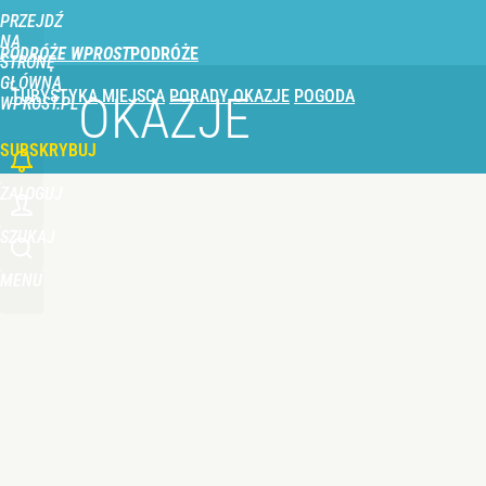
PRZEJDŹ
Udostępnij
0
Skomentuj
NA
PODRÓŻE WPROST
STRONĘ
GŁÓWNĄ
TURYSTYKA
MIEJSCA
PORADY
OKAZJE
POGODA
OKAZJE
WPROST.PL
SUBSKRYBUJ
ZALOGUJ
SZUKAJ
MENU