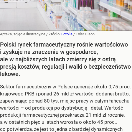
Apteka, zdjęcie ilustracyjne
/ Źródło:
Fotolia
/
Tyler Olson
Polski rynek farmaceutyczny rośnie wartościowo
i zyskuje na znaczeniu w gospodarce,
ale w najbliższych latach zmierzy się z ostrą
presją kosztów, regulacji i walki o bezpieczeństwo
lekowe.
Sektor farmaceutyczny w Polsce generuje około 0,75 proc.
krajowego PKB i ponad 26 mld zł wartości dodanej brutto,
zapewniając ponad 80 tys. miejsc pracy w całym łańcuchu
wartości – od produkcji po dystrybucję i detal. Wartość
produkcji farmaceutycznej przekracza 21 mld zł rocznie,
a w ostatnich pięciu latach wzrosła o około 45 proc.,
co potwierdza, że jest to jedna z bardziej dynamicznych