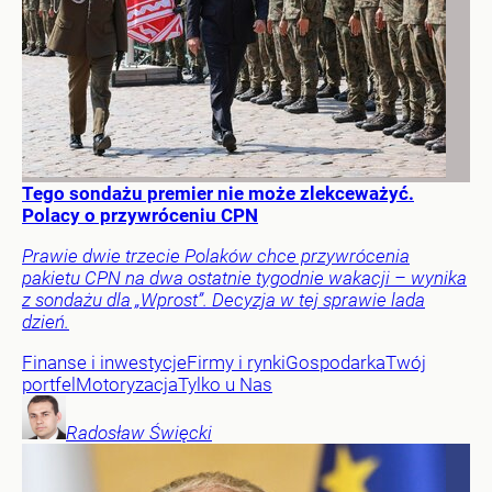
Tego sondażu premier nie może zlekceważyć.
Polacy o przywróceniu CPN
Prawie dwie trzecie Polaków chce przywrócenia
pakietu CPN na dwa ostatnie tygodnie wakacji – wynika
z sondażu dla „Wprost”. Decyzja w tej sprawie lada
dzień.
Finanse i inwestycje
Firmy i rynki
Gospodarka
Twój
portfel
Motoryzacja
Tylko u Nas
Radosław
Święcki