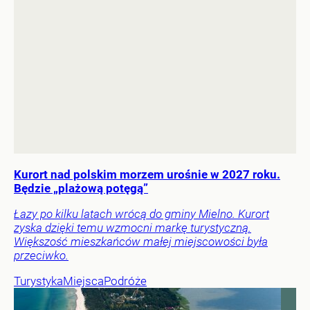
Kurort nad polskim morzem urośnie w 2027 roku.
Będzie „plażową potęgą”
Łazy po kilku latach wrócą do gminy Mielno. Kurort
zyska dzięki temu wzmocni markę turystyczną.
Większość mieszkańców małej miejscowości była
przeciwko.
Turystyka
Miejsca
Podróże