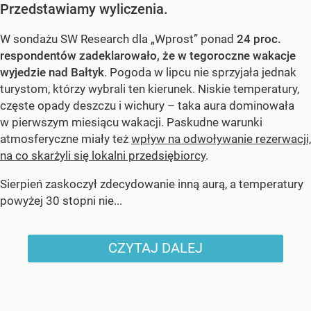
Przedstawiamy wyliczenia.
W sondażu SW Research dla „Wprost” ponad
24 proc.
respondentów zadeklarowało, że w tegoroczne wakacje
wyjedzie nad Bałtyk
. Pogoda w lipcu nie sprzyjała jednak
turystom, którzy wybrali ten kierunek. Niskie temperatury,
częste opady deszczu i wichury – taka aura dominowała
w pierwszym miesiącu wakacji. Paskudne warunki
atmosferyczne miały też
wpływ na odwoływanie rezerwacji,
na co skarżyli się lokalni przedsiębiorcy
.
Sierpień zaskoczył zdecydowanie inną aurą, a temperatury
powyżej 30 stopni nie...
CZYTAJ DALEJ