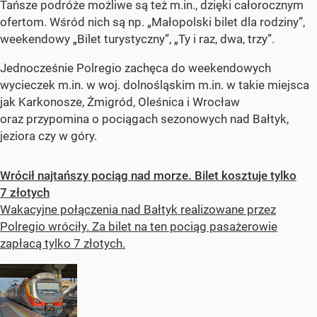
Tańsze podróże możliwe są też m.in., dzięki całorocznym
ofertom. Wśród nich są np. „Małopolski bilet dla rodziny”,
weekendowy „Bilet turystyczny”, „Ty i raz, dwa, trzy”.
Jednocześnie Polregio zachęca do weekendowych
wycieczek m.in. w woj. dolnośląskim m.in. w takie miejsca
jak Karkonosze, Żmigród, Oleśnica i Wrocław
oraz przypomina o pociągach sezonowych nad Bałtyk,
jeziora czy w góry.
Wrócił najtańszy pociąg nad morze. Bilet kosztuje tylko
7 złotych
Wakacyjne połączenia nad Bałtyk realizowane przez
Polregio wróciły. Za bilet na ten pociąg pasażerowie
zapłacą tylko 7 złotych.