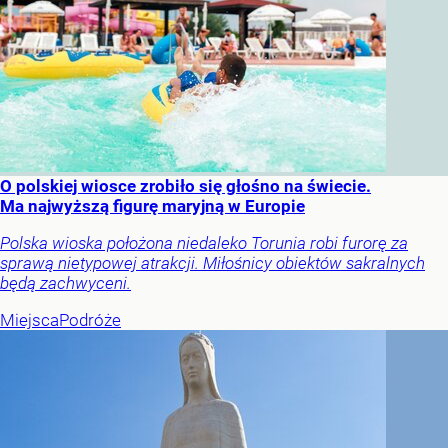
O polskiej wiosce zrobiło się głośno na świecie.
Ma najwyższą figurę maryjną w Europie
Polska wioska położona niedaleko Torunia robi furorę za
sprawą nietypowej atrakcji. Miłośnicy obiektów sakralnych
będą zachwyceni.
Miejsca
Podróże