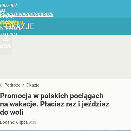
PRZEJDŹ
NA
PODRÓŻE WPROST
STRONĘ
GŁÓWNĄ
UBSKRYBUJ
OKAZJE
WPROST.PL
ZALOGUJ
MENU
Podróże
/
Okazje
Promocja w polskich pociągach
na wakacje. Płacisz raz i jeździsz
do woli
Dodano:
6
lipca
9:39