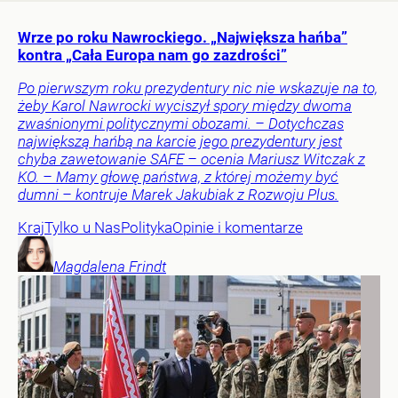
Wrze po roku Nawrockiego. „Największa hańba”
kontra „Cała Europa nam go zazdrości”
Po pierwszym roku prezydentury nic nie wskazuje na to,
żeby Karol Nawrocki wyciszył spory między dwoma
zwaśnionymi politycznymi obozami. – Dotychczas
największą hańbą na karcie jego prezydentury jest
chyba zawetowanie SAFE – ocenia Mariusz Witczak z
KO. – Mamy głowę państwa, z której możemy być
dumni – kontruje Marek Jakubiak z Rozwoju Plus.
Kraj
Tylko u Nas
Polityka
Opinie i komentarze
Magdalena
Frindt