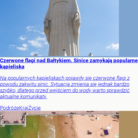
Czerwone flagi nad Bałtykiem. Sinice zamykają popularne
kąpieliska
Na popularnych kąpieliskach pojawiły się czerwone flagi z
powodu zakwitu sinic. Sytuacja zmienia się jednak bardzo
szybko, dlatego przed wejściem do wody warto sprawdzić
aktualne komunikaty.
Podróże
Kraj
Życie