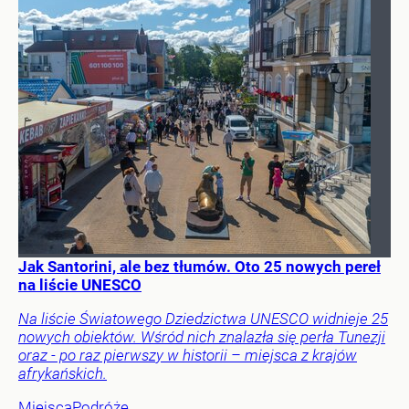
Jak Santorini, ale bez tłumów. Oto 25 nowych pereł
na liście UNESCO
Na liście Światowego Dziedzictwa UNESCO widnieje 25
nowych obiektów. Wśród nich znalazła się perła Tunezji
oraz - po raz pierwszy w historii – miejsca z krajów
afrykańskich.
Miejsca
Podróże