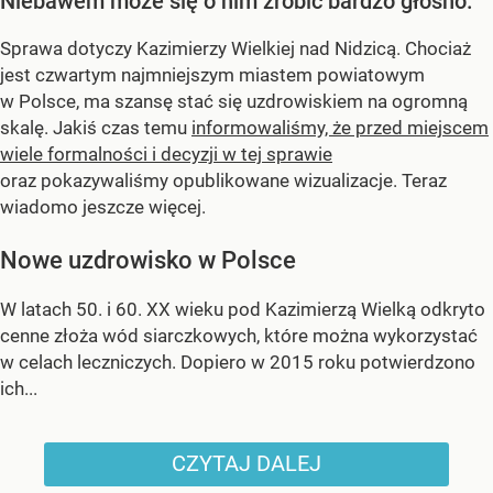
Niebawem może się o nim zrobić bardzo głośno.
Sprawa dotyczy Kazimierzy Wielkiej nad Nidzicą. Chociaż
jest czwartym najmniejszym miastem powiatowym
w Polsce, ma szansę stać się uzdrowiskiem na ogromną
skalę. Jakiś czas temu
informowaliśmy, że przed miejscem
wiele formalności i decyzji w tej sprawie
oraz pokazywaliśmy opublikowane wizualizacje. Teraz
wiadomo jeszcze więcej.
Nowe uzdrowisko w Polsce
W latach 50. i 60. XX wieku pod Kazimierzą Wielką odkryto
cenne złoża wód siarczkowych, które można wykorzystać
w celach leczniczych. Dopiero w 2015 roku potwierdzono
ich...
CZYTAJ DALEJ