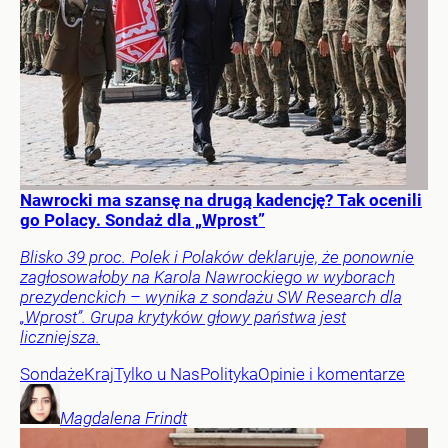
Nawrocki ma szansę na drugą kadencję? Tak ocenili
go Polacy. Sondaż dla „Wprost”
Blisko 39 proc. Polek i Polaków deklaruje, że ponownie
zagłosowałoby na Karola Nawrockiego w wyborach
prezydenckich – wynika z sondażu SW Research dla
„Wprost”. Grupa krytyków głowy państwa jest
liczniejsza.
Sondaże
Kraj
Tylko u Nas
Polityka
Opinie i komentarze
Magdalena
Frindt