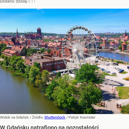
Dodano:
dzisiaj
5:11
Widok na Gdańsk
/ Źródło:
Shutterstock
/
Patryk Kosmider
W Gdańsku natrafiono na pozostałości