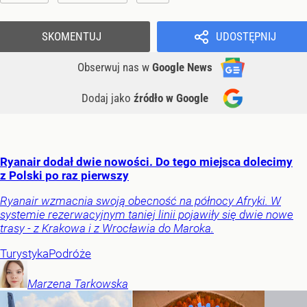
SKOMENTUJ
UDOSTĘPNIJ
Obserwuj nas
w
Google News
Dodaj jako
źródło w Google
Ryanair dodał dwie nowości. Do tego miejsca dolecimy
z Polski po raz pierwszy
Ryanair wzmacnia swoją obecność na północy Afryki. W
systemie rezerwacyjnym taniej linii pojawiły się dwie nowe
trasy - z Krakowa i z Wrocławia do Maroka.
Turystyka
Podróże
Marzena
Tarkowska