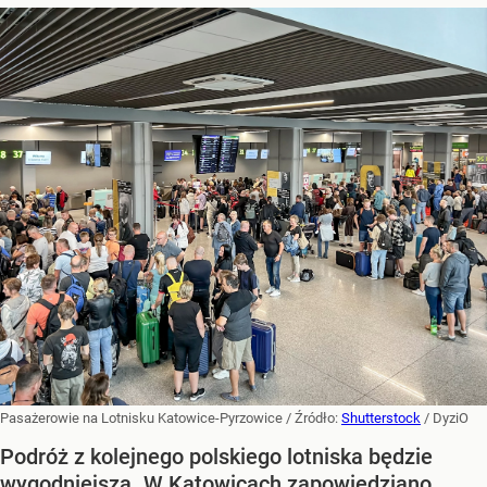
Pasażerowie na Lotnisku Katowice-Pyrzowice
/ Źródło:
Shutterstock
/
DyziO
Podróż z kolejnego polskiego lotniska będzie
wygodniejsza. W Katowicach zapowiedziano