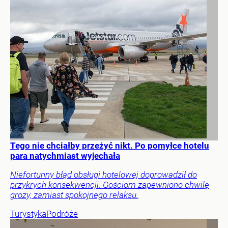
Tego nie chciałby przeżyć nikt. Po pomyłce hotelu
para natychmiast wyjechała
Niefortunny błąd obsługi hotelowej doprowadził do
przykrych konsekwencji. Gościom zapewniono chwilę
grozy, zamiast spokojnego relaksu.
Turystyka
Podróże