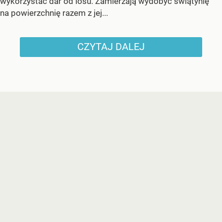
wykorzystać dar od losu. Zamierzają wydobyć świątynię
na powierzchnię razem z jej...
CZYTAJ DALEJ