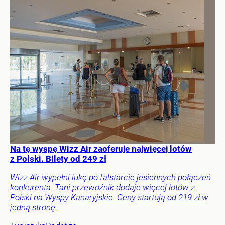
Na tę wyspę Wizz Air zaoferuje najwięcej lotów
z Polski. Bilety od 249 zł
Wizz Air wypełni lukę po falstarcie jesiennych połączeń
konkurenta. Tani przewoźnik dodaje więcej lotów z
Polski na Wyspy Kanaryjskie. Ceny startują od 219 zł w
jedną stronę.