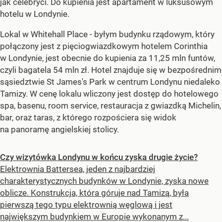
jak celebryci. Do kupienia jest apartament w luksusowym
hotelu w Londynie.
Lokal w Whitehall Place - byłym budynku rządowym, który
połączony jest z pięciogwiazdkowym hotelem Corinthia
w Londynie, jest obecnie do kupienia za 11,25 mln funtów,
czyli bagatela 54 mln zł. Hotel znajduje się w bezpośrednim
sąsiedztwie St James's Park w centrum Londynu niedaleko
Tamizy. W cenę lokalu wliczony jest dostęp do hotelowego
spa, basenu, room service, restauracja z gwiazdką Michelin,
bar, oraz taras, z którego rozpościera się widok
na panoramę angielskiej stolicy.
Czy wizytówka Londynu w końcu zyska drugie życie?
Elektrownia Battersea, jeden z najbardziej
charakterystycznych budynków w Londynie, zyska nowe
oblicze. Konstrukcja, która góruje nad Tamizą, była
pierwszą tego typu elektrownią węglową i jest
największym budynkiem w Europie wykonanym z...