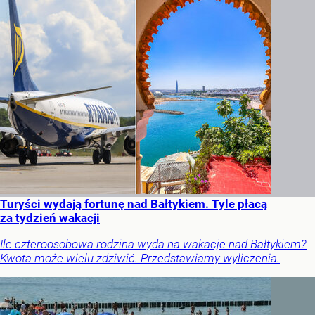
Turyści wydają fortunę nad Bałtykiem. Tyle płacą
za tydzień wakacji
Ile czteroosobowa rodzina wyda na wakacje nad Bałtykiem?
Kwota może wielu zdziwić. Przedstawiamy wyliczenia.