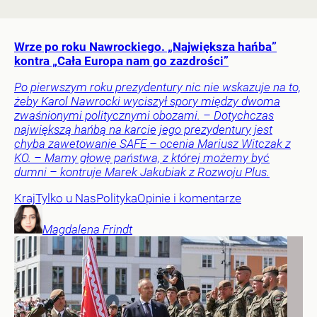
Wrze po roku Nawrockiego. „Największa hańba”
kontra „Cała Europa nam go zazdrości”
Po pierwszym roku prezydentury nic nie wskazuje na to,
żeby Karol Nawrocki wyciszył spory między dwoma
zwaśnionymi politycznymi obozami. – Dotychczas
największą hańbą na karcie jego prezydentury jest
chyba zawetowanie SAFE – ocenia Mariusz Witczak z
KO. – Mamy głowę państwa, z której możemy być
dumni – kontruje Marek Jakubiak z Rozwoju Plus.
Kraj
Tylko u Nas
Polityka
Opinie i komentarze
Magdalena
Frindt