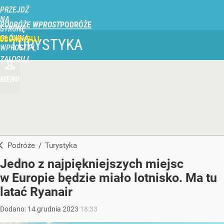
PRZEJDŹ
NA
PODRÓŻE WPROST
STRONĘ
GŁÓWNĄ
UBSKRYBUJ
TURYSTYKA
WPROST.PL
ZALOGUJ
MENU
Podróże
/
Turystyka
Jedno z najpiękniejszych miejsc
w Europie będzie miało lotnisko. Ma tu
latać Ryanair
Dodano:
14
grudnia
2023
18:33