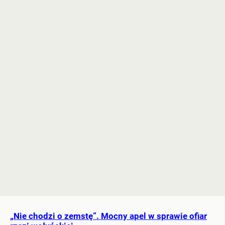
„Nie chodzi o zemstę”. Mocny apel w sprawie ofiar