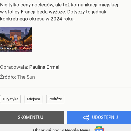
Nie tylko ceny noclegów, ale też komunikacji miejskiej
w stolicy Francji będą wyższe. Dotyczy to jednak
konkretnego okresu w 2024 roku.
Opracowała:
Paulina Ermel
Źródło:
The Sun
Turystyka
Miejsca
Podróże
SKOMENTUJ
UDOSTĘPNIJ
Obserwuj nas
w
Google News