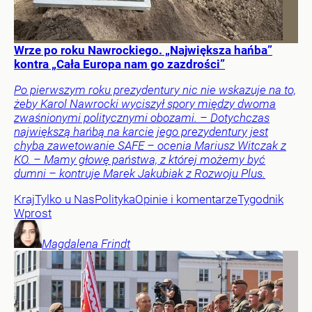
Wrze po roku Nawrockiego. „Największa hańba”
kontra „Cała Europa nam go zazdrości”
Po pierwszym roku prezydentury nic nie wskazuje na to,
żeby Karol Nawrocki wyciszył spory między dwoma
zwaśnionymi politycznymi obozami. – Dotychczas
największą hańbą na karcie jego prezydentury jest
chyba zawetowanie SAFE – ocenia Mariusz Witczak z
KO. – Mamy głowę państwa, z której możemy być
dumni – kontruje Marek Jakubiak z Rozwoju Plus.
Kraj
Tylko u Nas
Polityka
Opinie i komentarze
Tygodnik
Wprost
Magdalena
Frindt