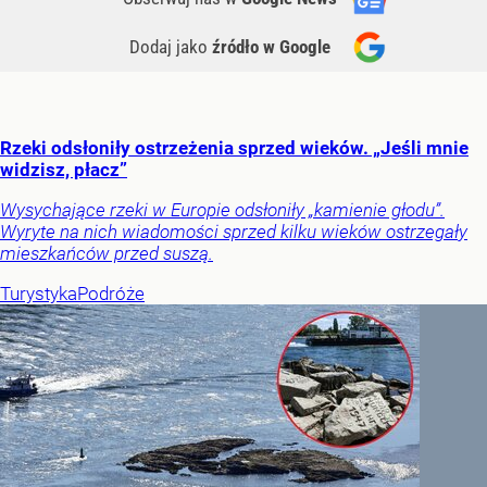
Dodaj jako
źródło w Google
Rzeki odsłoniły ostrzeżenia sprzed wieków. „Jeśli mnie
widzisz, płacz”
Wysychające rzeki w Europie odsłoniły „kamienie głodu”.
Wyryte na nich wiadomości sprzed kilku wieków ostrzegały
mieszkańców przed suszą.
Turystyka
Podróże