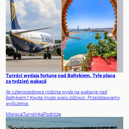
Turyści wydają fortunę nad Bałtykiem. Tyle płacą
za tydzień wakacji
Ile czteroosobowa rodzina wyda na wakacje nad
Bałtykiem? Kwota może wielu zdziwić. Przedstawiamy
wyliczenia.
Miejsca
Turystyka
Podróże