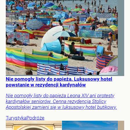
Nie pomogły listy do papieża. Luksusowy hotel
powstanie w rezydencji kardynałów
Nie pomogły listy do papieża Leona XIV ani protesty
kardynałów seniorów. Cenna rezydencja Stolicy
Apostolskiej zamieni się w luksusowy hotel butikowy.
Turystyka
Podróże