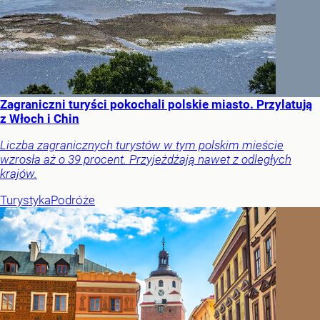
Zagraniczni turyści pokochali polskie miasto. Przylatują
z Włoch i Chin
Liczba zagranicznych turystów w tym polskim mieście
wzrosła aż o 39 procent. Przyjeżdżają nawet z odległych
krajów.
Turystyka
Podróże