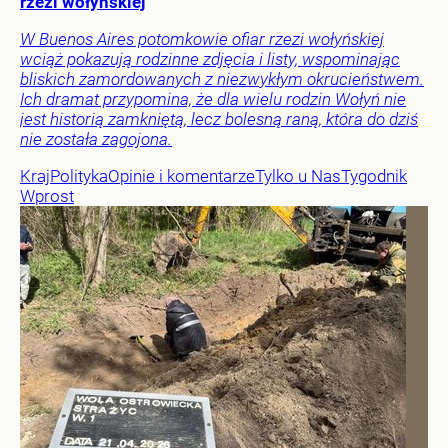
rzezi wołyńskiej
W Buenos Aires potomkowie ofiar rzezi wołyńskiej
wciąż pokazują rodzinne zdjęcia i listy, wspominając
bliskich zamordowanych z niezwykłym okrucieństwem.
Ich dramat przypomina, że dla wielu rodzin Wołyń nie
jest historią zamkniętą, lecz bolesną raną, która do dziś
nie została zagojona.
Kraj
Polityka
Opinie i komentarze
Tylko u Nas
Tygodnik
Wprost