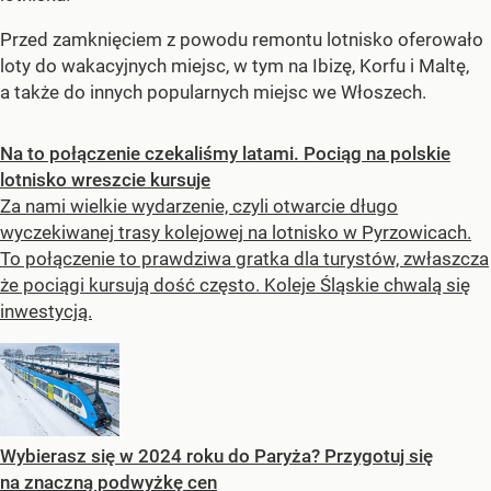
Przed zamknięciem z powodu remontu lotnisko oferowało
loty do wakacyjnych miejsc, w tym na Ibizę, Korfu i Maltę,
a także do innych popularnych miejsc we Włoszech.
Na to połączenie czekaliśmy latami. Pociąg na polskie
lotnisko wreszcie kursuje
Za nami wielkie wydarzenie, czyli otwarcie długo
wyczekiwanej trasy kolejowej na lotnisko w Pyrzowicach.
To połączenie to prawdziwa gratka dla turystów, zwłaszcza
że pociągi kursują dość często. Koleje Śląskie chwalą się
inwestycją.
Wybierasz się w 2024 roku do Paryża? Przygotuj się
na znaczną podwyżkę cen