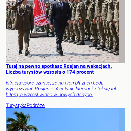
Tutaj na pewno spotkasz Rosjan na wakacjach.
Liczba turystów wzrosła o 174 procent
Istnieją spore szanse, że na tych plażach będą
wypoczywać Rosjanie. Azjatycki kierunek stał się ich
hitem, a wzrost widać w nowych danych.
Turystyka
Podróże