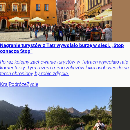
Nagranie turystów z Tatr wywołało burzę w sieci. „Stop
oznacza Stop”
Po raz kolejny zachowanie turystów w Tatrach wywołało falę
komentarzy. Tym razem mimo zakazów kilka osób weszło na
teren chroniony, by robić zdjęcia.
Kraj
Podróże
Życie