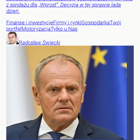
z sondażu dla „Wprost”. Decyzja w tej sprawie lada
dzień.
Finanse i inwestycje
Firmy i rynki
Gospodarka
Twój
portfel
Motoryzacja
Tylko u Nas
Radosław
Święcki