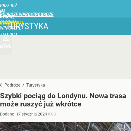
PRZEJDŹ
NA
PODRÓŻE WPROST
STRONĘ
GŁÓWNĄ
UBSKRYBUJ
TURYSTYKA
WPROST.PL
ZALOGUJ
MENU
Podróże
/
Turystyka
Szybki pociąg do Londynu. Nowa trasa
może ruszyć już wkrótce
Dodano:
17
stycznia
2024
6:03