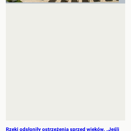
Rzeki odsłoniły ostrzeżenia sprzed wieków. „Jeśli