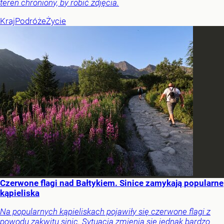
teren chroniony, by robić zdjęcia.
Kraj
Podróże
Życie
Czerwone flagi nad Bałtykiem. Sinice zamykają popularne
kąpieliska
Na popularnych kąpieliskach pojawiły się czerwone flagi z
powodu zakwitu sinic. Sytuacja zmienia się jednak bardzo