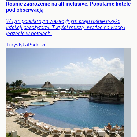
Rośnie zagrożenie na all inclusive. Popularne hotele
pod obserwacją
W tym popularnym wakacyjnym kraju rośnie ryzyko
infekcji pasożytami. Turyści muszą uważać na wodę i
jedzenie w hotelach.
Turystyka
Podróże