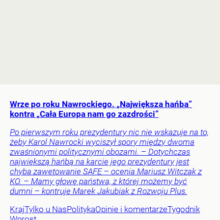
Wrze po roku Nawrockiego. „Największa hańba”
kontra „Cała Europa nam go zazdrości”
Po pierwszym roku prezydentury nic nie wskazuje na to,
żeby Karol Nawrocki wyciszył spory między dwoma
zwaśnionymi politycznymi obozami. – Dotychczas
największą hańbą na karcie jego prezydentury jest
chyba zawetowanie SAFE – ocenia Mariusz Witczak z
KO. – Mamy głowę państwa, z której możemy być
dumni – kontruje Marek Jakubiak z Rozwoju Plus.
Kraj
Tylko u Nas
Polityka
Opinie i komentarze
Tygodnik
Wprost