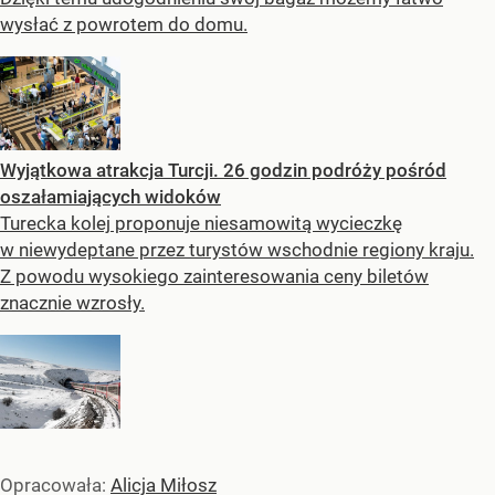
wysłać z powrotem do domu.
Wyjątkowa atrakcja Turcji. 26 godzin podróży pośród
oszałamiających widoków
Turecka kolej proponuje niesamowitą wycieczkę
w niewydeptane przez turystów wschodnie regiony kraju.
Z powodu wysokiego zainteresowania ceny biletów
znacznie wzrosły.
Opracowała:
Alicja Miłosz