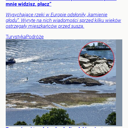
mnie widzisz, płacz”
Wysychające rzeki w Europie odsłoniły „kamienie
głodu”. Wyryte na nich wiadomości sprzed kilku wieków
ostrzegały mieszkańców przed suszą.
Turystyka
Podróże