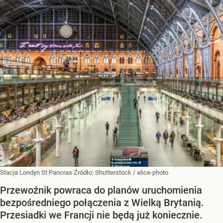
Stacja Londyn St Pancras
Źródło:
Shutterstock
/
alice-photo
Przewoźnik powraca do planów uruchomienia
bezpośredniego połączenia z Wielką Brytanią.
Przesiadki we Francji nie będą już koniecznie.