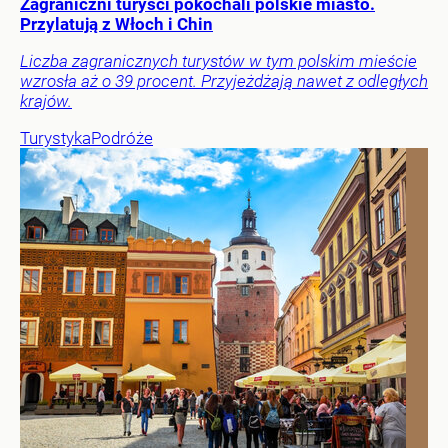
Zagraniczni turyści pokochali polskie miasto.
Przylatują z Włoch i Chin
Liczba zagranicznych turystów w tym polskim mieście
wzrosła aż o 39 procent. Przyjeżdżają nawet z odległych
krajów.
Turystyka
Podróże