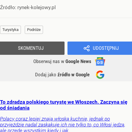
Źródło:
rynek-kolejowy.pl
Turystyka
Podróże
SKOMENTUJ
UDOSTĘPNIJ
Obserwuj nas
w
Google News
Dodaj jako
źródło w Google
To zdradza polskiego turystę we Włoszech. Zaczyna się
od śniadania
Polacy coraz lepiej znają włoską kuchnię, jednak po
przyjeździe nadal zaskakuje ich nie tylko to, co Włosi jedzą,
ale przede wszystkim kiedy i jak.