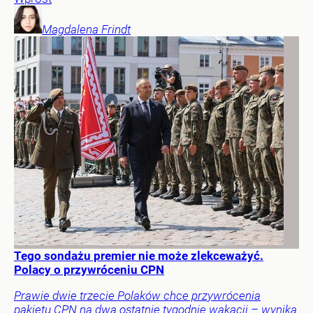
Magdalena
Frindt
Tego sondażu premier nie może zlekceważyć.
Polacy o przywróceniu CPN
Prawie dwie trzecie Polaków chce przywrócenia
pakietu CPN na dwa ostatnie tygodnie wakacji – wynika