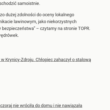
schodzić samoistnie.
zo dużej zdolności do oceny lokalnego
ikacie lawinowym, jako niekorzystnych
 bezpieczeństwa” – czytamy na stronie TOPR.
 wędrówek.
 w Krynicy-Zdroju. Chłopiec zahaczył o stalową
wczoraj nie wróciła do domu i nie nawiązała