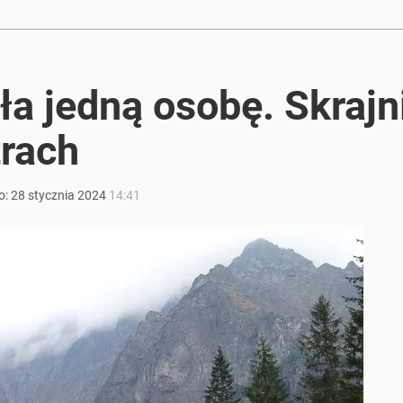
nowe polskie uzdrowisko
a jedną osobę. Skrajn
a tydzień wakacji
trach
o:
28
stycznia
2024
14:41
2030 roku?