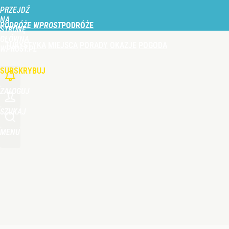
PRZEJDŹ
Udostępnij
1
Skomentuj
NA
PODRÓŻE WPROST
STRONĘ
GŁÓWNĄ
TURYSTYKA
MIEJSCA
PORADY
OKAZJE
POGODA
Nawrocki ma szansę na drugą kadencję? Tak ocenil
WPROST.PL
SUBSKRYBUJ
10
ZALOGUJ
Ani Moczydło, ani Suntago. Ten basen też jest do
SZUKAJ
MENU
dodaj
O polskiej wiosce zrobiło się głośno na świecie. 
dodaj