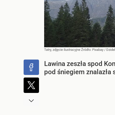
Tatry, zdjęcie ilustracyjne
Źródło:
Pixabay
/
Dzide
Lawina zeszła spod Kon
pod śniegiem znalazła s