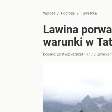
Wody siarczkowe, baseny i hotele. Tutaj stworzą 
Wprost
/
Podróże
/
Turystyka
dodaj
Lawina porwał
Turyści wydają fortunę nad Bałtykiem. Tyle płacą z
warunki w Ta
dodaj
Dodano:
28
stycznia
2024
14:13
/
Zmienion
Farmacja: wzrost pod presją. co czeka branżę do 
dodaj