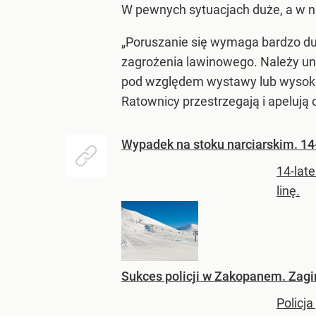
W pewnych sytuacjach duże, a w n
„Poruszanie się wymaga bardzo duż
zagrożenia lawinowego. Należy un
pod względem wystawy lub wysoko
Ratownicy przestrzegają i apelują
Wypadek na stoku narciarskim. 14
14-lat
linę.
Sukces policji w Zakopanem. Zagi
Policja