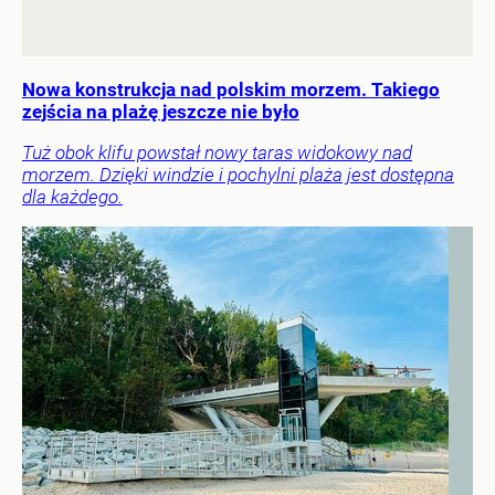
Nowa konstrukcja nad polskim morzem. Takiego
zejścia na plażę jeszcze nie było
Tuż obok klifu powstał nowy taras widokowy nad
morzem. Dzięki windzie i pochylni plaża jest dostępna
dla każdego.