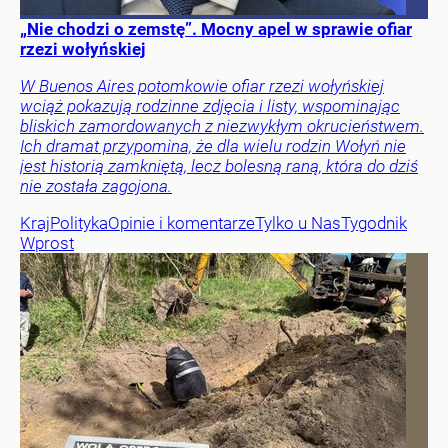
„Nie chodzi o zemstę”. Mocny apel w sprawie ofiar
rzezi wołyńskiej
W Buenos Aires potomkowie ofiar rzezi wołyńskiej
wciąż pokazują rodzinne zdjęcia i listy, wspominając
bliskich zamordowanych z niezwykłym okrucieństwem.
Ich dramat przypomina, że dla wielu rodzin Wołyń nie
jest historią zamkniętą, lecz bolesną raną, która do dziś
nie została zagojona.
Kraj
Polityka
Opinie i komentarze
Tylko u Nas
Tygodnik
Wprost