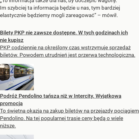
„To informacja także dla nas, by doczepić wagony.
Im szybciej ta informacja będzie u nas, tym bardziej
elastycznie będziemy mogli zareagować” – mówił.
Bilety PKP nie zawsze dostępne. W tych godzinach ich
nie kupisz
PKP codziennie na określony czas wstrzymuje sprzedaż
biletów. Powodem utrudnień jest przerwa technologiczna.
Podróż Pendolino tańsza niż w Intercity. Wyjątkowa
promocja
To świetna okazja na zakup biletów na przejazdy pociągiem
Pendolino. Na tej popularnej trasie ceny będą o wiele
niższe.