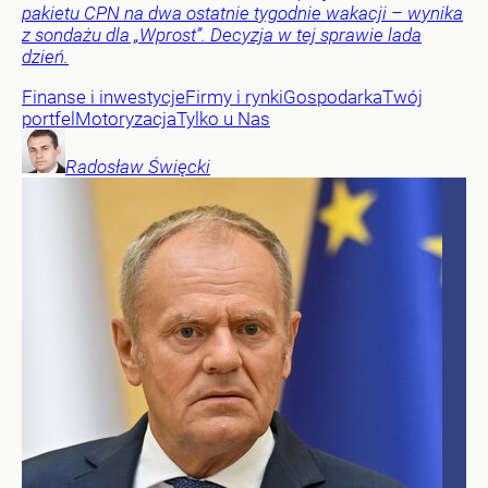
pakietu CPN na dwa ostatnie tygodnie wakacji – wynika
z sondażu dla „Wprost”. Decyzja w tej sprawie lada
dzień.
Finanse i inwestycje
Firmy i rynki
Gospodarka
Twój
portfel
Motoryzacja
Tylko u Nas
Radosław
Święcki