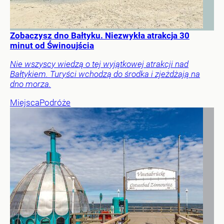
Zobaczysz dno Bałtyku. Niezwykła atrakcja 30
minut od Świnoujścia
Nie wszyscy wiedzą o tej wyjątkowej atrakcji nad
Bałtykiem. Turyści wchodzą do środka i zjeżdżają na
dno morza.
Miejsca
Podróże