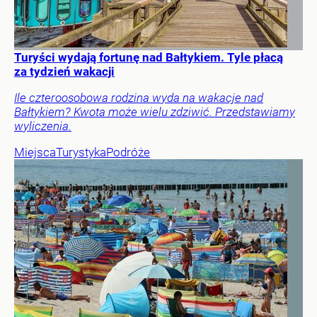
Turyści wydają fortunę nad Bałtykiem. Tyle płacą
za tydzień wakacji
Ile czteroosobowa rodzina wyda na wakacje nad
Bałtykiem? Kwota może wielu zdziwić. Przedstawiamy
wyliczenia.
Miejsca
Turystyka
Podróże