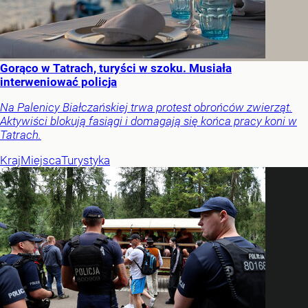
Gorąco w Tatrach, turyści w szoku. Musiała
interweniować policja
Na Palenicy Białczańskiej trwa protest obrońców zwierząt.
Aktywiści blokują fasiągi i domagają się końca pracy koni w
Tatrach.
Kraj
Miejsca
Turystyka