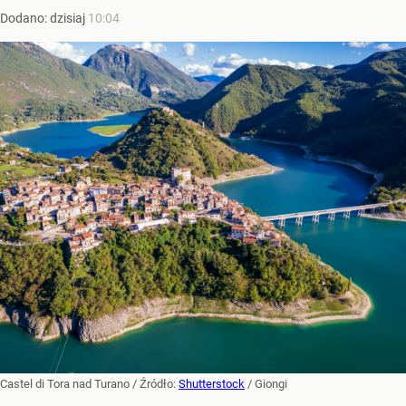
Dodano:
dzisiaj
10:04
Castel di Tora nad Turano
/ Źródło:
Shutterstock
/
Giongi