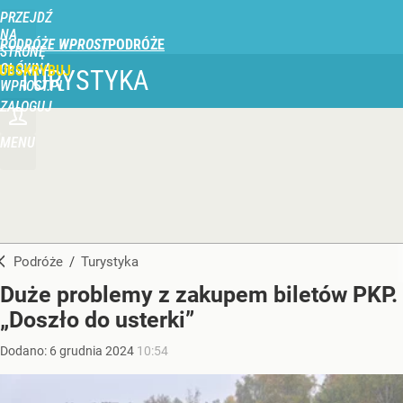
PRZEJDŹ
NA
PODRÓŻE WPROST
STRONĘ
GŁÓWNĄ
UBSKRYBUJ
TURYSTYKA
WPROST.PL
ZALOGUJ
MENU
Podróże
/
Turystyka
Duże problemy z zakupem biletów PKP.
„Doszło do usterki”
Dodano:
6
grudnia
2024
10:54