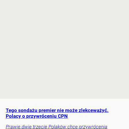
Tego sondażu premier nie może zlekceważyć.
Polacy o przywróceniu CPN
Prawie dwie trzecie Polaków chce przywrócenia