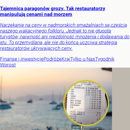
Tajemnica paragonów grozy. Tak restauratorzy
manipulują cenami nad morzem
Narzekanie na ceny w nadmorskich smażalniach są częścią
naszego wakacyjnego folkloru. Jednak to nie głupota
turystów, naiwność ani niezdolność mnożenia i dodawania do
stu. To przemyślana, ale nie do końca uczciwa strategia
restauratorów ukrywających ceny.
Finanse i inwestycje
Podróże
Kraj
Tylko u Nas
Tygodnik
Wprost