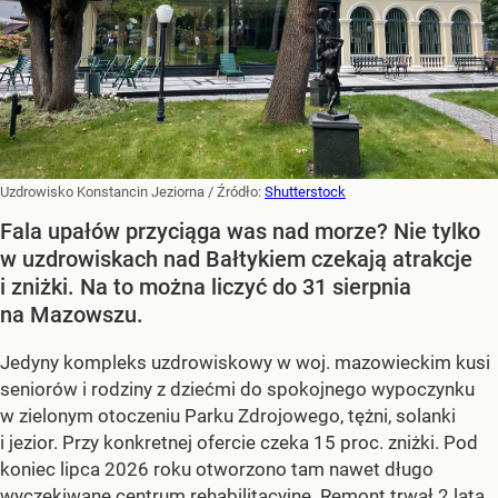
Uzdrowisko Konstancin Jeziorna
/ Źródło:
Shutterstock
Fala upałów przyciąga was nad morze? Nie tylko
w uzdrowiskach nad Bałtykiem czekają atrakcje
i zniżki. Na to można liczyć do 31 sierpnia
na Mazowszu.
Jedyny kompleks uzdrowiskowy w woj. mazowieckim kusi
seniorów i rodziny z dziećmi do spokojnego wypoczynku
w zielonym otoczeniu Parku Zdrojowego, tężni, solanki
i jezior. Przy konkretnej ofercie czeka 15 proc. zniżki. Pod
koniec lipca 2026 roku otworzono tam nawet długo
wyczekiwane centrum rehabilitacyjne. Remont trwał 2 lata,