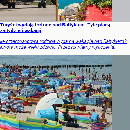
Turyści wydają fortunę nad Bałtykiem. Tyle płacą
za tydzień wakacji
Ile czteroosobowa rodzina wyda na wakacje nad Bałtykiem?
Kwota może wielu zdziwić. Przedstawiamy wyliczenia.