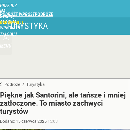
PRZEJDŹ
NA
PODRÓŻE WPROST
STRONĘ
GŁÓWNĄ
UBSKRYBUJ
TURYSTYKA
WPROST.PL
ZALOGUJ
MENU
Podróże
/
Turystyka
Piękne jak Santorini, ale tańsze i mniej
zatłoczone. To miasto zachwyci
turystów
Dodano:
15
czerwca
2025
15:03