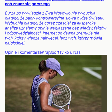
coś znacznie gorszego
Burza po wywiadzie z Ewą Woydyłło nie wybuchła
dlatego, że padły kontrowersyjne słowa o Idze Świątek.
Wybuchła dlatego, że coraz częściej za ekspercką
analizę uznajemy opinie wygłaszane bez wiedzy, faktów
i odpowiedzialności. Internet od dawna premiuje nie
tych, którzy wiedzą najwięcej, lecz tych, którzy mówią
najgłośniej.
Opinie i komentarze
Kraj
Sport
Tylko u Nas