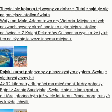
Turyści nie kojarzą tej wyspy za dobrze. Tutaj znajduje się
najmniejsza stolica świata
Watykan, Male, Adamstown czy Victoria. Miejsca o tych
nazwach bywały określane jako najmniejsze stolice
na świecie. Z Księgi Rekordów Guinnessa wynika, że tytuł
ten należy się jeszcze innemu miejscu.
Rajski kurort połączony z piaszczystym cyplem. Szykuje
się turystyczny hit
Aż 32 kilometry długości ma mieć most, który połączy
Egipt z Arabią Saudyjską. Szykuje się nie lada gratka,
o której głośno było już wiele lat temu. Prace mogą ruszyć
w każdej chwili.