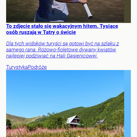
To zdjęcie stało się wakacyjnym hitem. Tysiące
osób ruszają w Tatry o świcie
Dla tych widoków turyści są gotowi być na szlaku z
samego rana. Różowo-fioletowe dywany kwiatów
najlepiej podziwiać na Hali Gąsienicowej.
Turystyka
Podróże