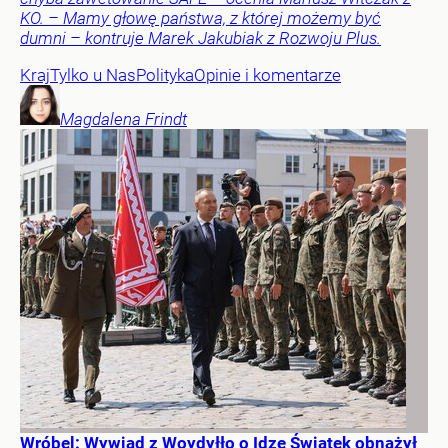
KO. – Mamy głowę państwa, z której możemy być
dumni – kontruje Marek Jakubiak z Rozwoju Plus.
Kraj
Tylko u Nas
Polityka
Opinie i komentarze
Magdalena
Frindt
Wróbel: Wywiad z Woydyłło o Idze Świątek obnażył