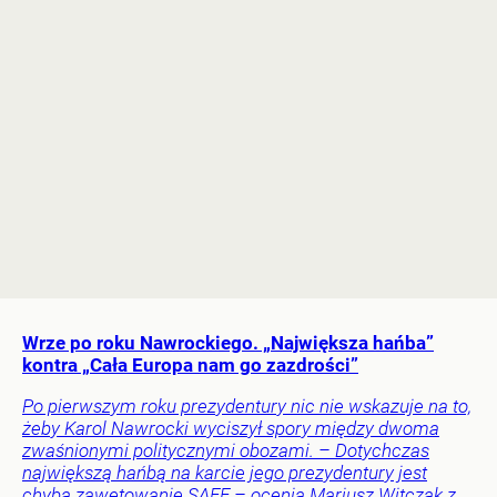
Wrze po roku Nawrockiego. „Największa hańba”
kontra „Cała Europa nam go zazdrości”
Po pierwszym roku prezydentury nic nie wskazuje na to,
żeby Karol Nawrocki wyciszył spory między dwoma
zwaśnionymi politycznymi obozami. – Dotychczas
największą hańbą na karcie jego prezydentury jest
chyba zawetowanie SAFE – ocenia Mariusz Witczak z