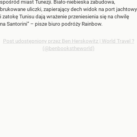
spośród miast Tunezji. Biało-niebieska zabudowa,
brukowane uliczki, zapierający dech widok na port jachtowy
i zatokę Tunisu dają wrażenie przeniesienia się na chwilę
na Santorini” – pisze biuro podróży Rainbow.
Post udostępniony przez Ben Herskowitz | World Travel ?️
(@benbookstheworld)