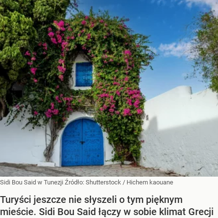
Sidi Bou Said w Tunezji
Źródło:
Shutterstock
/
Hichem kaouane
Turyści jeszcze nie słyszeli o tym pięknym
mieście. Sidi Bou Said łączy w sobie klimat Grecji