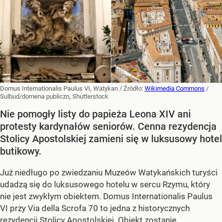
Domus Internationalis Paulus VI, Watykan
/ Źródło:
Wikimedia Commons
/
Sulbud/domena publiczn, Shutterstock
Nie pomogły listy do papieża Leona XIV ani
protesty kardynałów seniorów. Cenna rezydencja
Stolicy Apostolskiej zamieni się w luksusowy hotel
butikowy.
Już niedługo po zwiedzaniu Muzeów Watykańskich turyści
udadzą się do luksusowego hotelu w sercu Rzymu, który
nie jest zwykłym obiektem. Domus Internationalis Paulus
VI przy Via della Scrofa 70 to jedna z historycznych
rezydencji Stolicy Apostolskiej. Obiekt zostanie