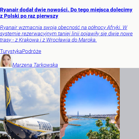
Ryanair dodał dwie nowości. Do tego miejsca dolecimy
z Polski po raz pierwszy
Ryanair wzmacnia swoją obecność na północy Afryki. W
systemie rezerwacyjnym taniej linii pojawiły się dwie nowe
trasy - z Krakowa i z Wrocławia do Maroka.
Turystyka
Podróże
Marzena
Tarkowska