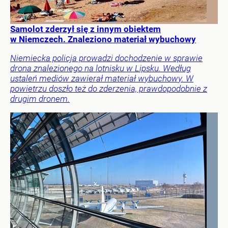
Samolot zderzył się z innym obiektem
w Niemczech. Znaleziono materiał wybuchowy
Niemiecka policja prowadzi dochodzenie w sprawie
drona znalezionego na lotnisku w Lipsku. Według
ustaleń mediów zawierał materiał wybuchowy. W
powietrzu doszło też do zderzenia, prawdopodobnie z
drugim dronem.