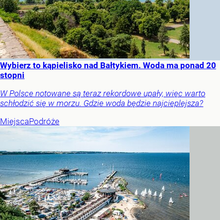
Wybierz to kąpielisko nad Bałtykiem. Woda ma ponad 20
stopni
W Polsce notowane są teraz rekordowe upały, więc warto
schłodzić się w morzu. Gdzie woda będzie najcieplejsza?
Miejsca
Podróże