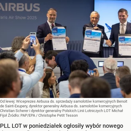
Od lewej: Wiceprezes Airbusa ds. sprzedaży samolotów komercyjnych Benoit
de Saint-Exupery, dyrektor generalny Airbusa ds. samolotów komercyjnych
Christian Scherer i dyrektor generalny Polskich Linii Lotniczych LOT Michał
Fijoł
Źródło:
PAP/EPA
/
Christophe Petit Tesson
PLL LOT w poniedziałek ogłosiły wybór nowego