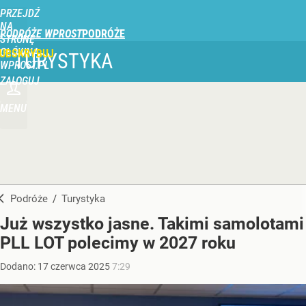
PRZEJDŹ
NA
PODRÓŻE WPROST
STRONĘ
GŁÓWNĄ
UBSKRYBUJ
TURYSTYKA
WPROST.PL
ZALOGUJ
MENU
Podróże
/
Turystyka
Już wszystko jasne. Takimi samolotami
PLL LOT polecimy w 2027 roku
Dodano:
17
czerwca
2025
7:29