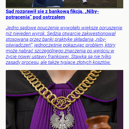
Sąd rozprawił się z bankową fikcją. „Niby-
potrącenia” pod ostrzałem
Jedno sądowe pouczenie wywołało większe poruszenie
niż niejeden wyrok. Sędzia otwarcie zakwestionował
stosowaną przez banki praktykę składania „niby-
oświadczeń”, jednocześnie pokazując problem, który
może nabrać szczególnego znaczenia po wejściu w
życie nowej ustawy frankowej. Stawką są nie tylko
zasady procesu, ale także tysiące złotych kosztów.