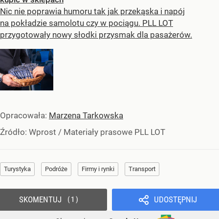
Nic nie poprawia humoru tak jak przekąska i napój
na pokładzie samolotu czy w pociągu. PLL LOT
przygotowały nowy słodki przysmak dla pasażerów.
Opracowała:
Marzena Tarkowska
Źródło:
Wprost
/
Materiały prasowe PLL LOT
Turystyka
Podróże
Firmy i rynki
Transport
SKOMENTUJ
UDOSTĘPNIJ
1