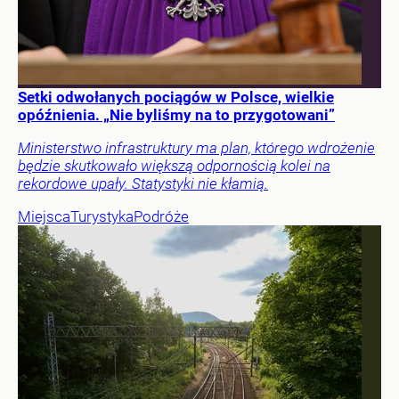
Setki odwołanych pociągów w Polsce, wielkie
opóźnienia. „Nie byliśmy na to przygotowani”
Ministerstwo infrastruktury ma plan, którego wdrożenie
będzie skutkowało większą odpornością kolei na
rekordowe upały. Statystyki nie kłamią.
Miejsca
Turystyka
Podróże