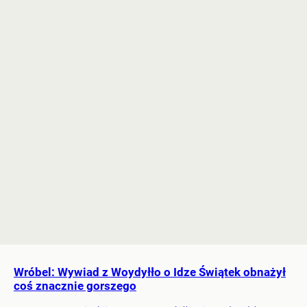
Wróbel: Wywiad z Woydyłło o Idze Świątek obnażył
coś znacznie gorszego