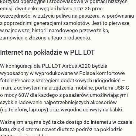
korzyści operacyjne i środowiskowe w postaci niższych
emisji dwutlenku węgla i hałasu oraz 25 proc.
oszczędności w zużyciu paliwa na pasażera, w porównaniu
z poprzednimi generacjami samolotów. Jest to pierwsze,
w najnowszej historii narodowego przewoźnika,
zamówienie złożone u tego producenta.
Internet na pokładzie w PLL LOT
W konfiguracji
dla PLL LOT Airbus A220
będzie
wyposażony w wyprodukowane w Polsce komfortowe
fotele Recaro z szeregiem dodatkowych udogodnień –
m.in. z uchwytem na urządzenia mobilne, portami USB-C
o mocy 60W dla każdego z pasażerów, umożliwiającymi
szybkie ładowanie najpotrzebniejszych akcesoriów
(np.telefony, laptopy) oraz wygodne uchwyty na kubki.
Ważną zmianą
ma być także dostęp do internetu w czasie
lotu
, dzięki czemu nawet dłuższa podróż na pokładzie