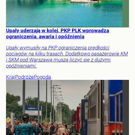
Upały uderzają w kolej. PKP PLK wprowadza
ograniczenia, awaria i opóźnienia
Upały wymusiły na PKP ograniczenia prędkości
pociągów na kilku trasach. Dodatkowo pasażerowie KM
i SKM pod Warszawą muszą liczyć się z dużymi
opóźnieniami.
Kraj
Podróże
Pogoda