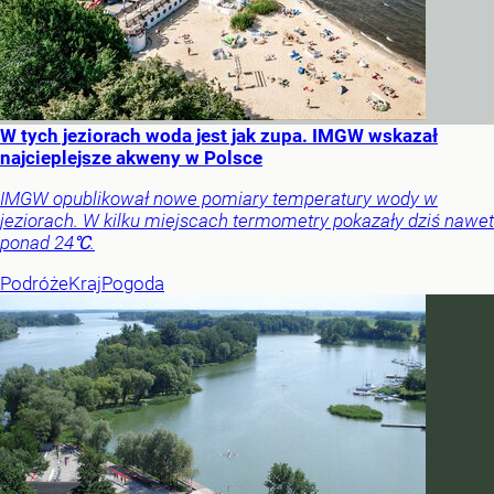
W tych jeziorach woda jest jak zupa. IMGW wskazał
najcieplejsze akweny w Polsce
IMGW opublikował nowe pomiary temperatury wody w
jeziorach. W kilku miejscach termometry pokazały dziś nawet
ponad 24℃.
Podróże
Kraj
Pogoda