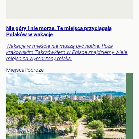
Nie góry i nie morze. Te miejsca przyciągają
Polaków w wakacje
Wakacje w mieście nie muszą być nudne. Poza
krakowskim Zakrzówkiem w Polsce znajdziemy wiele
miejsc na wymarzony relaks.
Miejsca
Podróże