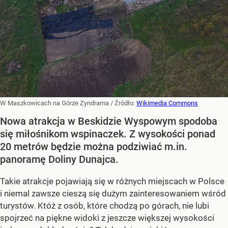
W Maszkowicach na Górze Zyndrama
/ Źródło:
Wikimedia Commons
Nowa atrakcja w Beskidzie Wyspowym spodoba
się miłośnikom wspinaczek. Z wysokości ponad
20 metrów będzie można podziwiać m.in.
panoramę Doliny Dunajca.
Takie atrakcje pojawiają się w różnych miejscach w Polsce
i niemal zawsze cieszą się dużym zainteresowaniem wśród
turystów. Któż z osób, które chodzą po górach, nie lubi
spojrzeć na piękne widoki z jeszcze większej wysokości