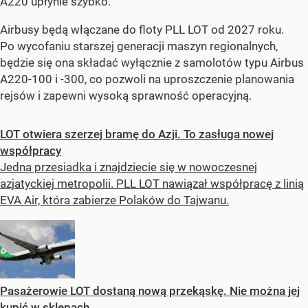
A220 upłynie szybko.
Airbusy będą włączane do floty PLL LOT od 2027 roku.
Po wycofaniu starszej generacji maszyn regionalnych,
będzie się ona składać wyłącznie z samolotów typu Airbus
A220-100 i -300, co pozwoli na uproszczenie planowania
rejsów i zapewni wysoką sprawność operacyjną.
LOT otwiera szerzej bramę do Azji. To zasługa nowej
współpracy
Jedna przesiadka i znajdziecie się w nowoczesnej
azjatyckiej metropolii. PLL LOT nawiązał współpracę z linią
EVA Air, która zabierze Polaków do Tajwanu.
Pasażerowie LOT dostaną nową przekąskę. Nie można jej
kupić w sklepach