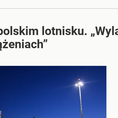
polskim lotnisku. „Wy
ążeniach”