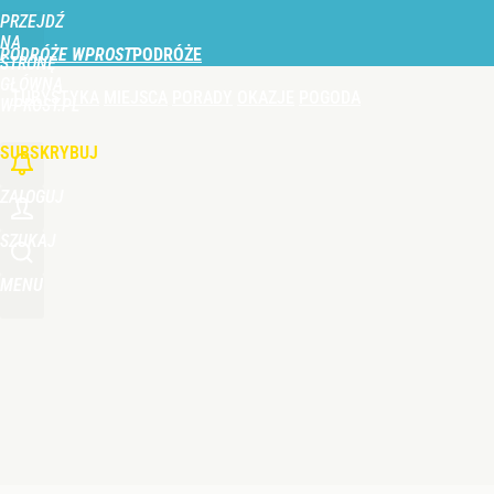
PRZEJDŹ
Udostępnij
0
Skomentuj
NA
PODRÓŻE WPROST
STRONĘ
GŁÓWNĄ
TURYSTYKA
MIEJSCA
PORADY
OKAZJE
POGODA
WPROST.PL
SUBSKRYBUJ
ZALOGUJ
SZUKAJ
MENU