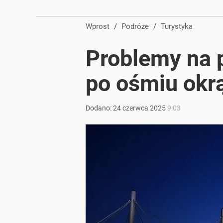
Wprost
/
Podróże
/
Turystyka
Problemy na 
po ośmiu okr
Dodano:
24
czerwca
2025
9:03