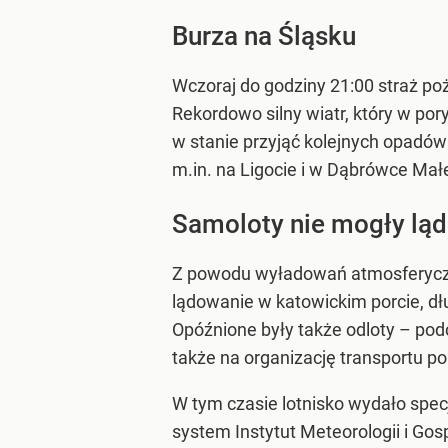
Burza na Śląsku
Wczoraj do godziny 21:00 straż p
Rekordowo silny wiatr, który w por
w stanie przyjąć kolejnych opadów
m.in. na Ligocie i w Dąbrówce Mał
Samoloty nie mogły lą
Z powodu wyładowań atmosferyczny
lądowanie w katowickim porcie, dł
Opóźnione były także odloty – po
także na organizację transportu p
W tym czasie lotnisko wydało specj
system Instytut Meteorologii i G