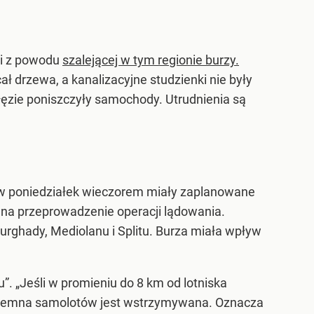
ji z powodu
szalejącej w tym regionie burzy.
ł drzewa, a kanalizacyjne studzienki nie były
łęzie poniszczyły samochody. Utrudnienia są
 w poniedziałek wieczorem miały zaplanowane
a na przeprowadzenie operacji lądowania.
rghady, Mediolanu i Splitu. Burza miała wpływ
”. „Jeśli w promieniu do 8 km od lotniska
naziemna samolotów jest wstrzymywana. Oznacza