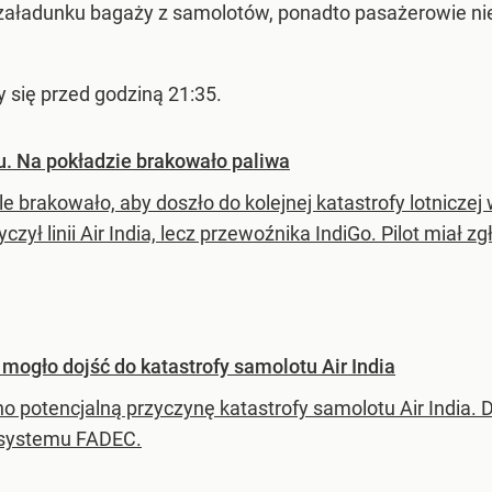
 załadunku bagaży z samolotów, ponadto pasażerowie ni
y się przed godziną 21:35.
. Na pokładzie brakowało paliwa
le brakowało, aby doszło do kolejnej katastrofy lotnicz
yczył linii Air India, lecz przewoźnika IndiGo. Pilot miał z
mogło dojść do katastrofy samolotu Air India
o potencjalną przyczynę katastrofy samolotu Air India. D
 systemu FADEC.