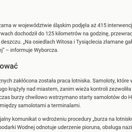
ożarna w województwie śląskim podjęła aż 415 interwenc
ywach dochodził do 125 kilometrów na godzinę, przewraca
 deszczu. „Na osiedlach Witosa i Tysiąclecia złamane ga
ej” – informuje Wyborcza.
dować
ch zakłócona została praca lotniska. Samoloty, które
ugo krążyły nad miastem, zanim wieża kontroli zezwolił
dczas burzy chwilowo wstrzymano starty samolotów do Hu
omiędzy samolotami a terminalami.
alny komunikat o wdrożeniu procedury „burza na lotnisku
ospodarki Wodnej odnotuje uderzenie pioruna, obsługa 