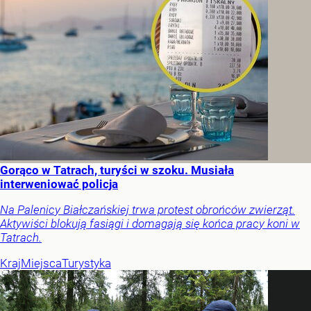
Gorąco w Tatrach, turyści w szoku. Musiała
interweniować policja
Na Palenicy Białczańskiej trwa protest obrońców zwierząt.
Aktywiści blokują fasiągi i domagają się końca pracy koni w
Tatrach.
Kraj
Miejsca
Turystyka