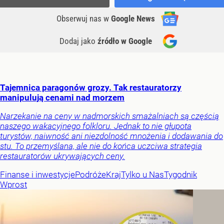
Obserwuj nas
w
Google News
Dodaj jako
źródło w Google
Tajemnica paragonów grozy. Tak restauratorzy
manipulują cenami nad morzem
Narzekanie na ceny w nadmorskich smażalniach są częścią
naszego wakacyjnego folkloru. Jednak to nie głupota
turystów, naiwność ani niezdolność mnożenia i dodawania do
stu. To przemyślana, ale nie do końca uczciwa strategia
restauratorów ukrywających ceny.
Finanse i inwestycje
Podróże
Kraj
Tylko u Nas
Tygodnik
Wprost