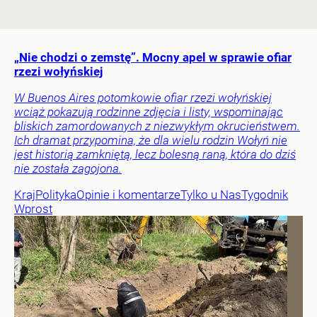
„Nie chodzi o zemstę”. Mocny apel w sprawie ofiar
rzezi wołyńskiej
W Buenos Aires potomkowie ofiar rzezi wołyńskiej
wciąż pokazują rodzinne zdjęcia i listy, wspominając
bliskich zamordowanych z niezwykłym okrucieństwem.
Ich dramat przypomina, że dla wielu rodzin Wołyń nie
jest historią zamkniętą, lecz bolesną raną, która do dziś
nie została zagojona.
Kraj
Polityka
Opinie i komentarze
Tylko u Nas
Tygodnik
Wprost