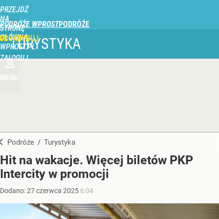
PRZEJDŹ
NA
PODRÓŻE WPROST
STRONĘ
GŁÓWNĄ
UBSKRYBUJ
TURYSTYKA
WPROST.PL
ZALOGUJ
MENU
Podróże
/
Turystyka
Hit na wakacje. Więcej biletów PKP
Intercity w promocji
Dodano:
27
czerwca
2025
6:04