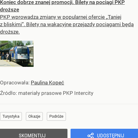
Koniec dobrze znanej promocji. Bilety na pociągi PKP
droższe
PKP wprowadza zmiany w popularnej ofercie „Taniej
z bliskimi”. Bilety na wakacyjne przejazdy pociągami będą
droższe.
Opracowała:
Paulina Kopeć
Źródło:
materiały prasowe PKP Intercity
Turystyka
Okazje
Podróże
SKOMENTUJ
UDOSTĘPNIJ