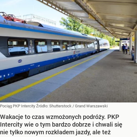
Pociąg PKP Intercity
Źródło:
Shutterstock
/
Grand Warszawski
Wakacje to czas wzmożonych podróży. PKP
Intercity wie o tym bardzo dobrze i chwali się
nie tylko nowym rozkładem jazdy, ale też