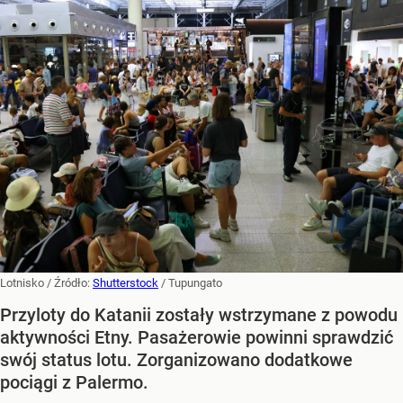
Lotnisko
/ Źródło:
Shutterstock
/
Tupungato
Przyloty do Katanii zostały wstrzymane z powodu
aktywności Etny. Pasażerowie powinni sprawdzić
swój status lotu. Zorganizowano dodatkowe
pociągi z Palermo.