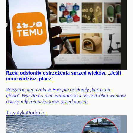
Rzeki odsłoniły ostrzeżenia sprzed wieków. „Jeśli
mnie widzisz, płacz”
Wysychające rzeki w Europie odsłoniły „kamienie
głodu”. Wyryte na nich wiadomości sprzed kilku wieków
ostrzegały mieszkańców przed suszą.
Turystyka
Podróże