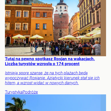
Tutaj na pewno spotkasz Rosjan na wakacjach.
Liczba turystów wzrosła o 174 procent
Istnieją spore szanse, że na tych plażach będą
wypoczywać Rosjanie. Azjatycki kierunek stał się ich
hitem, a wzrost widać w nowych danych.
Turystyka
Podróże