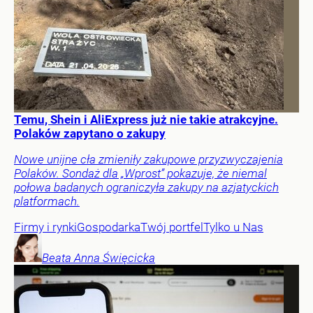
Temu, Shein i AliExpress już nie takie atrakcyjne.
Polaków zapytano o zakupy
Nowe unijne cła zmieniły zakupowe przyzwyczajenia
Polaków. Sondaż dla „Wprost” pokazuje, że niemal
połowa badanych ograniczyła zakupy na azjatyckich
platformach.
Firmy i rynki
Gospodarka
Twój portfel
Tylko u Nas
Beata Anna
Święcicka