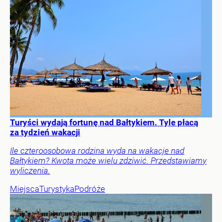
Turyści wydają fortunę nad Bałtykiem. Tyle płacą
za tydzień wakacji
Ile czteroosobowa rodzina wyda na wakacje nad
Bałtykiem? Kwota może wielu zdziwić. Przedstawiamy
wyliczenia.
Miejsca
Turystyka
Podróże