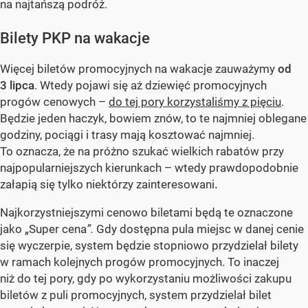
na najtańszą podróż.
Bilety PKP na wakacje
Więcej biletów promocyjnych na wakacje zauważymy
od
3 lipca
. Wtedy pojawi się aż dziewięć promocyjnych
progów cenowych –
do tej pory korzystaliśmy z pięciu
.
Będzie jeden haczyk, bowiem znów, to te najmniej oblegane
godziny, pociągi i trasy mają kosztować najmniej.
To oznacza, że na próżno szukać wielkich rabatów przy
najpopularniejszych kierunkach – wtedy prawdopodobnie
załapią się tylko niektórzy zainteresowani
.
Najkorzystniejszymi cenowo biletami będą te oznaczone
jako „Super cena
”.
Gdy dostępna pula miejsc w danej cenie
się wyczerpie, system będzie stopniowo przydzielał bilety
w ramach kolejnych progów promocyjnych. To inaczej
niż do tej pory, gdy po wykorzystaniu możliwości zakupu
biletów z puli promocyjnych, system przydzielał bilet