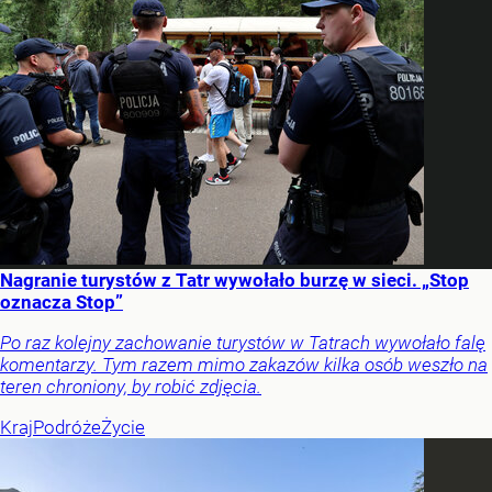
Nagranie turystów z Tatr wywołało burzę w sieci. „Stop
oznacza Stop”
Po raz kolejny zachowanie turystów w Tatrach wywołało falę
komentarzy. Tym razem mimo zakazów kilka osób weszło na
teren chroniony, by robić zdjęcia.
Kraj
Podróże
Życie