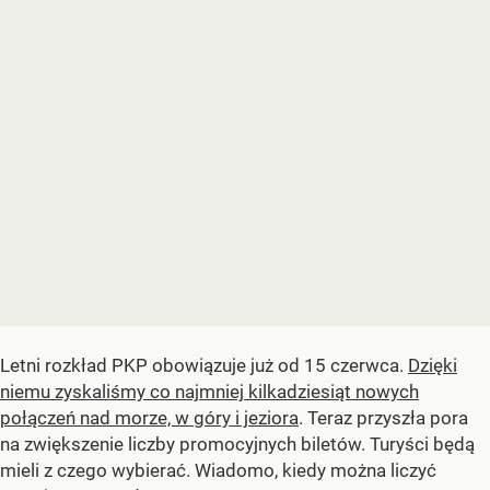
Letni rozkład PKP obowiązuje już od 15 czerwca.
Dzięki
niemu zyskaliśmy co najmniej kilkadziesiąt nowych
połączeń nad morze, w góry i jeziora
. Teraz przyszła pora
na zwiększenie liczby promocyjnych biletów. Turyści będą
mieli z czego wybierać. Wiadomo, kiedy można liczyć