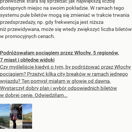
przewoźnik stara się sprzedać jak największą liczbę
dostępnych miejsc na swoim pokładzie. W ramach tego
systemu pule biletów mogą się zmieniać w trakcie trwania
przedsprzedaży, np. gdy frekwencja jest niższa
niż przewidywana, może się wtedy zwiększyć liczba biletów
w promocyjnych cenach.
Podróżowałam pociągiem przez Włochy. 5 regionów,
7 miast i obłędne widoki
Czy myśleliście kiedyś o tym, by podróżować przez Włochy
pociągiem? Przeżyć kilka city breaków w ramach jednego
wyjazdu? Ten pomysł miałam w głowie od dawna.
Wystarczył dobry plan i wybór odpowiednich biletów
w dobrej cenie. Odwiedziłam...