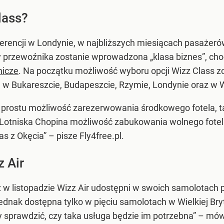
lass?
erencji w Londynie, w najbliższych miesiącach pasażer
rty przewoźnika zostanie wprowadzona „klasa biznes”, cho
nicze
. Na początku możliwość wyboru opcji Wizz Class 
 – w Bukareszcie, Budapeszcie, Rzymie, Londynie oraz w
 prostu możliwość zarezerwowania środkowego fotela, ta
Lotniska Chopina możliwość zabukowania wolnego fotel
s z Okęcia” – pisze Fly4free.pl.
 Air
ż w listopadzie Wizz Air udostępni w swoich samolotach 
ednak dostępna tylko w pięciu samolotach w Wielkiej Bryt
y sprawdzić, czy taka usługa będzie im potrzebna” – mów