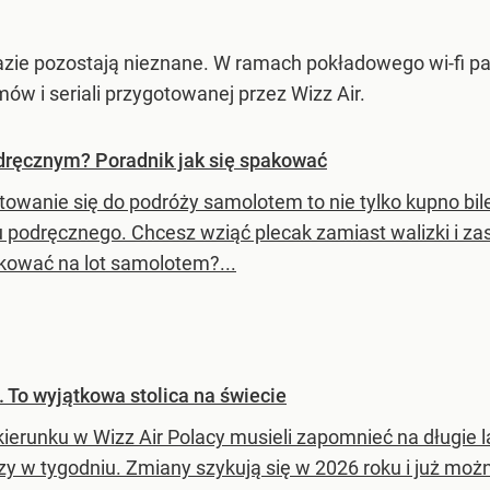
azie pozostają nieznane. W ramach pokładowego wi-fi pa
mów i seriali przygotowanej przez Wizz Air.
ręcznym? Poradnik jak się spakować
towanie się do podróży samolotem to nie tylko kupno bi
 podręcznego. Chcesz wziąć plecak zamiast walizki i za
kować na lot samolotem?...
. To wyjątkowa stolica na świecie
kierunku w Wizz Air Polacy musieli zapomnieć na długie l
zy w tygodniu. Zmiany szykują się w 2026 roku i już możn