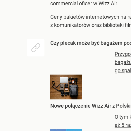
commercial oficer w Wizz Air.
Ceny pakietów internetowych na r
z komunikatorów oraz biblioteki fil
Czy plecak może być bagażem pod
Przygo
bagażu
go spa
Nowe połączenie Wizz Air z Polski
O tym 
aż 5 ra