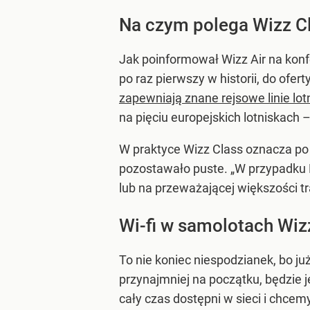
Na czym polega Wizz C
Jak poinformował Wizz Air na konf
po raz pierwszy w historii, do ofe
zapewniają znane rejsowe linie lot
na pięciu europejskich lotniskach
W praktyce Wizz Class oznacza po
pozostawało puste. „W przypadku 
lub na przeważającej większości tra
Wi-fi w samolotach Wizz
To nie koniec niespodzianek, bo ju
przynajmniej na początku, będzie j
cały czas dostępni w sieci i chcem