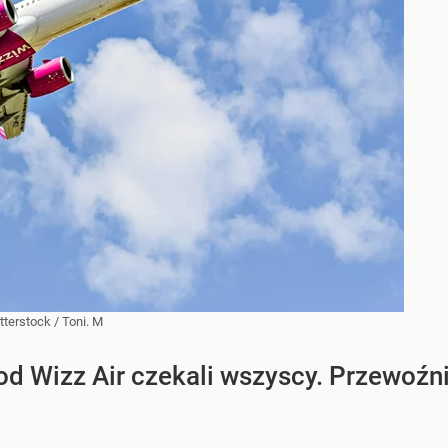
tterstock
/
Toni. M
od Wizz Air czekali wszyscy. Przewoźn