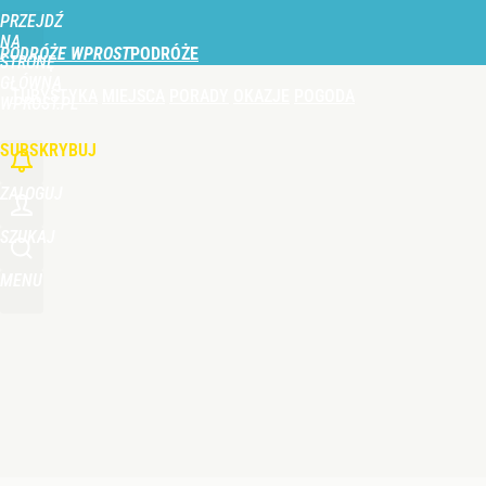
PRZEJDŹ
Udostępnij
0
Skomentuj
NA
PODRÓŻE WPROST
STRONĘ
GŁÓWNĄ
TURYSTYKA
MIEJSCA
PORADY
OKAZJE
POGODA
WPROST.PL
SUBSKRYBUJ
ZALOGUJ
SZUKAJ
MENU