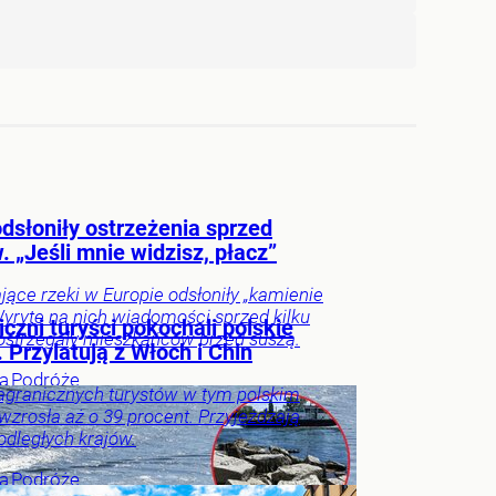
dsłoniły ostrzeżenia sprzed
 „Jeśli mnie widzisz, płacz”
ące rzeki w Europie odsłoniły „kamienie
Wyryte na nich wiadomości sprzed kilku
czni turyści pokochali polskie
strzegały mieszkańców przed suszą.
 Przylatują z Włoch i Chin
ka
Podróże
agranicznych turystów w tym polskim
wzrosła aż o 39 procent. Przyjeżdżają
odległych krajów.
ka
Podróże