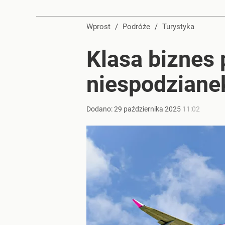
Wprost
/
Podróże
/
Turystyka
Klasa biznes 
niespodziane
Dodano:
29
października
2025
11:02