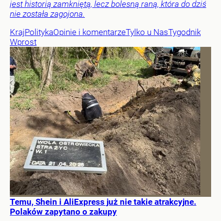
jest historią zamkniętą, lecz bolesną raną, która do dziś
nie została zagojona.
Kraj
Polityka
Opinie i komentarze
Tylko u Nas
Tygodnik
Wprost
Temu, Shein i AliExpress już nie takie atrakcyjne.
Polaków zapytano o zakupy