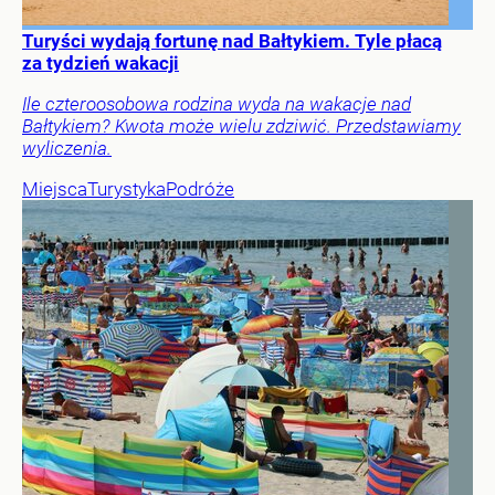
Turyści wydają fortunę nad Bałtykiem. Tyle płacą
za tydzień wakacji
Ile czteroosobowa rodzina wyda na wakacje nad
Bałtykiem? Kwota może wielu zdziwić. Przedstawiamy
wyliczenia.
Miejsca
Turystyka
Podróże