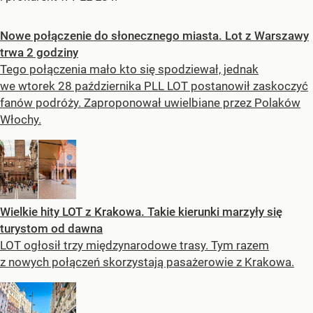
Nowe połączenie do słonecznego miasta. Lot z Warszawy
trwa 2 godziny
Tego połączenia mało kto się spodziewał, jednak
we wtorek 28 października PLL LOT postanowił zaskoczyć
fanów podróży. Zaproponował uwielbiane przez Polaków
Włochy.
Wielkie hity LOT z Krakowa. Takie kierunki marzyły się
turystom od dawna
LOT ogłosił trzy międzynarodowe trasy. Tym razem
z nowych połączeń skorzystają pasażerowie z Krakowa.