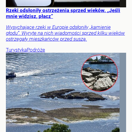
Rzeki odsłoniły ostrzeżenia sprzed wieków. „Jeśli
mnie widzisz, płacz”
Wysychające rzeki w Europie odsłoniły „kamienie
głodu”. Wyryte na nich wiadomości sprzed kilku wieków
ostrzegały mieszkańców przed suszą.
Turystyka
Podróże