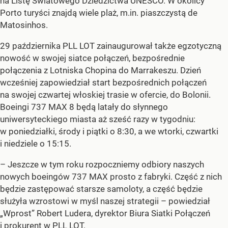
na Listę Światowego Dziedzictwa UNESCO. W okolicy
Porto turyści znajdą wiele plaż, m.in. piaszczystą de
Matosinhos.
29 października PLL LOT zainaugurował także egzotyczną
nowość w swojej siatce połączeń, bezpośrednie
połączenia z Lotniska Chopina do Marrakeszu. Dzień
wcześniej zapowiedział start bezpośrednich połączeń
na swojej czwartej włoskiej trasie w ofercie, do Bolonii.
Boeingi 737 MAX 8 będą latały do słynnego
uniwersyteckiego miasta aż sześć razy w tygodniu:
w poniedziałki, środy i piątki o 8:30, a we wtorki, czwartki
i niedziele o 15:15.
– Jeszcze w tym roku rozpoczniemy odbiory naszych
nowych boeingów 737 MAX prosto z fabryki. Część z nich
będzie zastępować starsze samoloty, a część będzie
służyła wzrostowi w myśl naszej strategii – powiedział
„Wprost” Robert Ludera, dyrektor Biura Siatki Połączeń
i prokurent w PLL LOT.