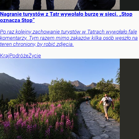
Nagranie turystów z Tatr wywołało burzę w sieci. „Stop
oznacza Stop”
Po raz kolejny zachowanie turystów w Tatrach wywołało falę
komentarzy. Tym razem mimo zakazów kilka osób weszło na
teren chroniony, by robić zdjęcia.
Kraj
Podróże
Życie