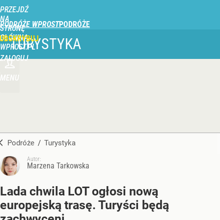
PRZEJDŹ
NA
PODRÓŻE WPROST
STRONĘ
GŁÓWNĄ
UBSKRYBUJ
TURYSTYKA
WPROST.PL
ZALOGUJ
MENU
Podróże
/
Turystyka
Autor:
Marzena Tarkowska
Lada chwila LOT ogłosi nową
europejską trasę. Turyści będą
zachwyceni