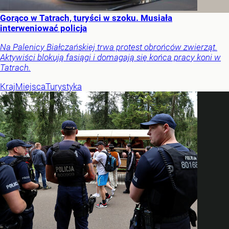
Gorąco w Tatrach, turyści w szoku. Musiała
interweniować policja
Na Palenicy Białczańskiej trwa protest obrońców zwierząt.
Aktywiści blokują fasiągi i domagają się końca pracy koni w
Tatrach.
Kraj
Miejsca
Turystyka