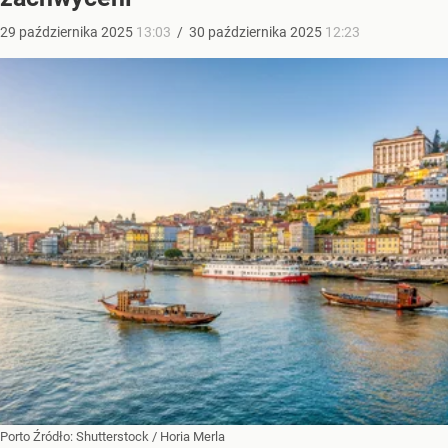
29
października
2025
13:03
/
30
października
2025
12:23
Porto
Źródło:
Shutterstock
/
Horia Merla