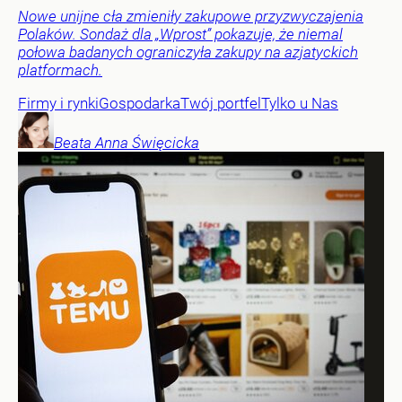
Nowe unijne cła zmieniły zakupowe przyzwyczajenia
Polaków. Sondaż dla „Wprost” pokazuje, że niemal
połowa badanych ograniczyła zakupy na azjatyckich
platformach.
Firmy i rynki
Gospodarka
Twój portfel
Tylko u Nas
Beata Anna
Święcicka