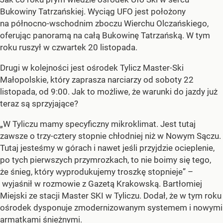
Bukowiny Tatrzańskiej. Wyciąg UFO jest położony
na północno-wschodnim zboczu Wierchu Olczańskiego,
oferując panoramą na całą Bukowinę Tatrzańską. W tym
roku ruszył w czwartek 20 listopada.
Drugi w kolejności jest ośrodek Tylicz Master-Ski
Małopolskie, który zaprasza narciarzy od soboty 22
listopada, od 9:00. Jak to możliwe, że warunki do jazdy już
teraz są sprzyjające?
„W Tyliczu mamy specyficzny mikroklimat. Jest tutaj
zawsze o trzy-cztery stopnie chłodniej niż w Nowym Sączu.
Tutaj jesteśmy w górach i nawet jeśli przyjdzie ocieplenie,
po tych pierwszych przymrozkach, to nie boimy się tego,
że śnieg, który wyprodukujemy troszkę stopnieje” –
wyjaśnił w rozmowie z Gazetą Krakowską. Bartłomiej
Miejski ze stacji Master SKI w Tyliczu. Dodał, że w tym roku
ośrodek dysponuje zmodernizowanym systemem i nowymi
armatkami śnieżnymi.