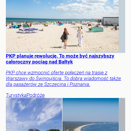
PKP planuje rewolucję. To może być najszybszy
całoroczny pociąg nad Bałtyk
PKP chce wzmocnić ofertę połączeń na trasie z
Warszawy do Świnoujścia. To dobra wiadomość także
dla pasażerów ze Szczecina i Poznania.
Turystyka
Podróże