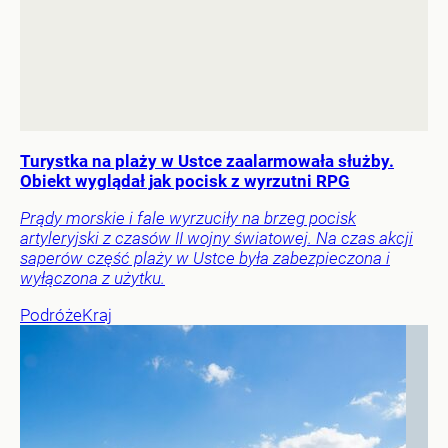
Turystka na plaży w Ustce zaalarmowała służby.
Obiekt wyglądał jak pocisk z wyrzutni RPG
Prądy morskie i fale wyrzuciły na brzeg pocisk
artyleryjski z czasów II wojny światowej. Na czas akcji
saperów część plaży w Ustce była zabezpieczona i
wyłączona z użytku.
Podróże
Kraj