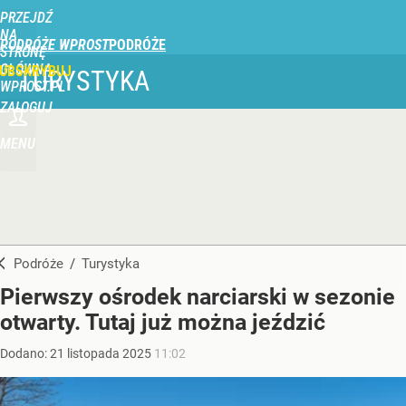
PRZEJDŹ
NA
PODRÓŻE WPROST
STRONĘ
GŁÓWNĄ
UBSKRYBUJ
TURYSTYKA
WPROST.PL
ZALOGUJ
MENU
Podróże
/
Turystyka
Pierwszy ośrodek narciarski w sezonie
otwarty. Tutaj już można jeździć
Dodano:
21
listopada
2025
11:02