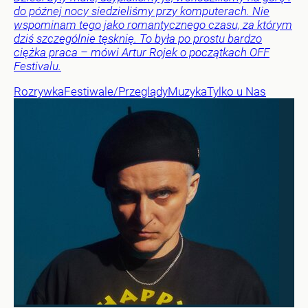
do późnej nocy siedzieliśmy przy komputerach. Nie
wspominam tego jako romantycznego czasu, za którym
dziś szczególnie tęsknię. To była po prostu bardzo
ciężka praca – mówi Artur Rojek o początkach OFF
Festivalu.
Rozrywka
Festiwale/Przeglądy
Muzyka
Tylko u Nas