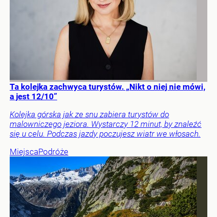
Ta kolejka zachwyca turystów. „Nikt o niej nie mówi,
a jest 12/10”
Kolejka górska jak ze snu zabiera turystów do
malowniczego jeziora. Wystarczy 12 minut, by znaleźć
się u celu. Podczas jazdy poczujesz wiatr we włosach.
Miejsca
Podróże