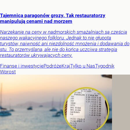
Tajemnica paragonów grozy. Tak restauratorzy
manipulują cenami nad morzem
Narzekanie na ceny w nadmorskich smażalniach są częścią
naszego wakacyjnego folkloru. Jednak to nie głupota
turystów, naiwność ani niezdolność mnożenia i dodawania do
stu. To przemyślana, ale nie do końca uczciwa strategia
restauratorów ukrywających ceny.
Finanse i inwestycje
Podróże
Kraj
Tylko u Nas
Tygodnik
Wprost