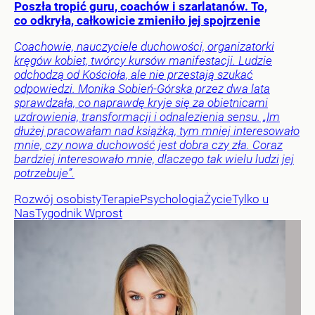
Poszła tropić guru, coachów i szarlatanów. To,
co odkryła, całkowicie zmieniło jej spojrzenie
Coachowie, nauczyciele duchowości, organizatorki
kręgów kobiet, twórcy kursów manifestacji. Ludzie
odchodzą od Kościoła, ale nie przestają szukać
odpowiedzi. Monika Sobień-Górska przez dwa lata
sprawdzała, co naprawdę kryje się za obietnicami
uzdrowienia, transformacji i odnalezienia sensu. „Im
dłużej pracowałam nad książką, tym mniej interesowało
mnie, czy nowa duchowość jest dobra czy zła. Coraz
bardziej interesowało mnie, dlaczego tak wielu ludzi jej
potrzebuje”.
Rozwój osobisty
Terapie
Psychologia
Życie
Tylko u
Nas
Tygodnik Wprost