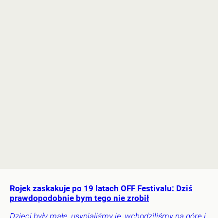
Rojek zaskakuje po 19 latach OFF Festivalu: Dziś
prawdopodobnie bym tego nie zrobił
Dzieci były małe, usypialiśmy je, wchodziliśmy na górę i