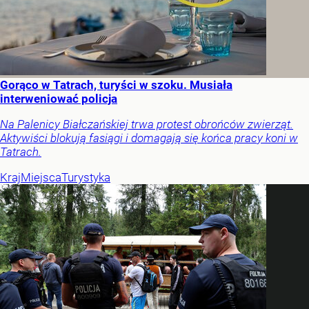
Gorąco w Tatrach, turyści w szoku. Musiała
interweniować policja
Na Palenicy Białczańskiej trwa protest obrońców zwierząt.
Aktywiści blokują fasiągi i domagają się końca pracy koni w
Tatrach.
Kraj
Miejsca
Turystyka