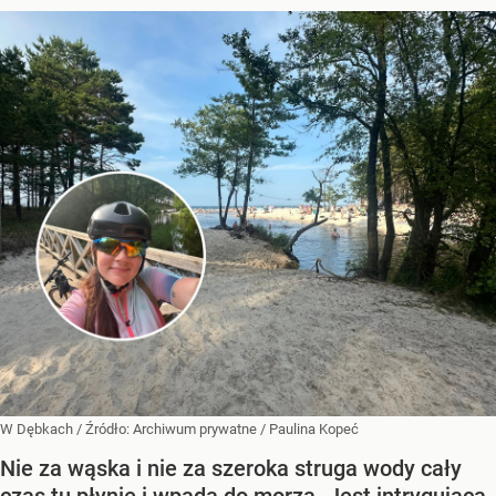
W Dębkach
/ Źródło:
Archiwum prywatne
/
Paulina Kopeć
Nie za wąska i nie za szeroka struga wody cały
czas tu płynie i wpada do morza. Jest intrygującą