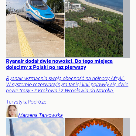
Ryanair dodał dwie nowości. Do tego miejsca
dolecimy z Polski po raz pierwszy
Ryanair wzmacnia swoją obecność na północy Afryki.
W systemie rezerwacyjnym taniej linii pojawiły się dwie
nowe trasy - z Krakowa i z Wrocławia do Maroka.
Turystyka
Podróże
Marzena
Tarkowska