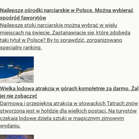
Najlepsze ośrodki narciarskie w Polsce. Można wybierać
spośród faworytów
Najlepsze stoki narciarskie można wybrać w wielu
miejscach na świecie. Zastanawiacie się, które zdobędą
taki tytuł w Polsce? By to sprawdzić, zorganizowano
specjalny ranking.
Wielka lodowa atrakcja w górach kompletnie za darmo. Żal
jej nie zobaczyć
Darmowa i przepiękna atrakcja w słowackich Tatrach znów
stworzona jest w hołdzie dla wielkich postaci. Na turystów
czekają lodowe dzieła sztuki w magicznym zimowym
wydaniu.